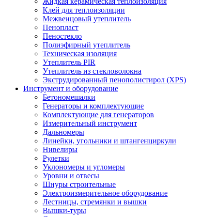
Жидкая керамическая теплоизоляция
Клей для теплоизоляции
Межвенцовый утеплитель
Пенопласт
Пеностекло
Полиэфирный утеплитель
Техническая изоляция
Утеплитель PIR
Утеплитель из стекловолокна
Экструдированный пенополистирол (XPS)
Инструмент и оборудование
Бетономешалки
Генераторы и комплектующие
Комплектующие для генераторов
Измерительный инструмент
Дальномеры
Линейки, угольники и штангенциркули
Нивелиры
Рулетки
Уклономеры и угломеры
Уровни и отвесы
Шнуры строительные
Электроизмерительное оборудование
Лестницы, стремянки и вышки
Вышки-туры