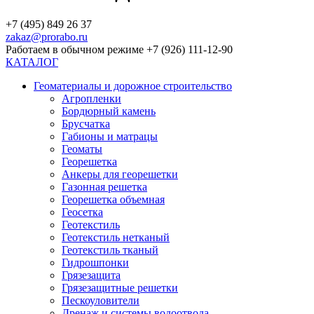
+7 (495) 849 26 37
zakaz@prorabo.ru
Работаем в обычном режиме +7 (926) 111-12-90
КАТАЛОГ
Геоматериалы и дорожное строительство
Агропленки
Бордюрный камень
Брусчатка
Габионы и матрацы
Геоматы
Георешетка
Анкеры для георешетки
Газонная решетка
Георешетка объемная
Геосетка
Геотекстиль
Геотекстиль нетканый
Геотекстиль тканый
Гидрошпонки
Грязезащита
Грязезащитные решетки
Пескоуловители
Дренаж и системы водоотвода