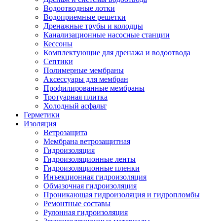
Водоотводные лотки
Водоприемные решетки
Дренажные трубы и колодцы
Канализационные насосные станции
Кессоны
Комплектующие для дренажа и водоотвода
Септики
Полимерные мембраны
Аксессуары для мембран
Профилированные мембраны
Тротуарная плитка
Холодный асфальт
Герметики
Изоляция
Ветрозащита
Мембрана ветрозащитная
Гидроизоляция
Гидроизоляционные ленты
Гидроизоляционные пленки
Инъекционная гидроизоляция
Обмазочная гидроизоляция
Проникающая гидроизоляция и гидропломбы
Ремонтные составы
Рулонная гидроизоляция