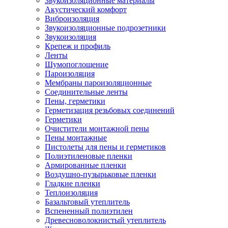
Звукоизоляционные материалы
Акустический комфорт
Виброизоляция
Звукоизоляционные подрозетники
Звукоизоляция
Крепеж и профиль
Ленты
Шумопоглощение
Пароизоляция
Мембраны пароизоляционные
Соединительные ленты
Пены, герметики
Герметизация резьбовых соединений
Герметики
Очистители монтажной пены
Пены монтажные
Пистолеты для пены и герметиков
Полиэтиленовые пленки
Армированные пленки
Воздушно-пузырьковые пленки
Гладкие пленки
Теплоизоляция
Базальтовый утеплитель
Вспененный полиэтилен
Древесноволокнистый утеплитель