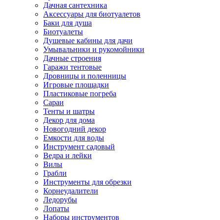
Дачная сантехника
Аксессуары для биотуалетов
Баки для душа
Биотуалеты
Душевые кабины для дачи
Умывальники и рукомойники
Дачные строения
Гаражи тентовые
Дровницы и поленницы
Игровые площадки
Пластиковые погреба
Сараи
Тенты и шатры
Декор для дома
Новогодний декор
Емкости для воды
Инструмент садовый
Ведра и лейки
Вилы
Грабли
Инструменты для обрезки
Корнеудалители
Ледорубы
Лопаты
Наборы инструментов