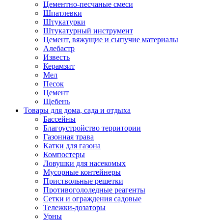
Цементно-песчаные смеси
Шпатлевки
Штукатурки
Штукатурный инструмент
Цемент, вяжущие и сыпучие материалы
Алебастр
Известь
Керамзит
Мел
Песок
Цемент
Щебень
Товары для дома, сада и отдыха
Бассейны
Благоустройство территории
Газонная трава
Катки для газона
Компостеры
Ловушки для насекомых
Мусорные контейнеры
Приствольные решетки
Противогололедные реагенты
Сетки и ограждения садовые
Тележки-дозаторы
Урны