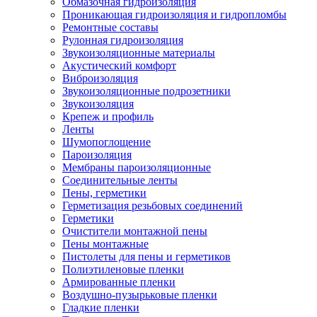
Обмазочная гидроизоляция
Проникающая гидроизоляция и гидропломбы
Ремонтные составы
Рулонная гидроизоляция
Звукоизоляционные материалы
Акустический комфорт
Виброизоляция
Звукоизоляционные подрозетники
Звукоизоляция
Крепеж и профиль
Ленты
Шумопоглощение
Пароизоляция
Мембраны пароизоляционные
Соединительные ленты
Пены, герметики
Герметизация резьбовых соединений
Герметики
Очистители монтажной пены
Пены монтажные
Пистолеты для пены и герметиков
Полиэтиленовые пленки
Армированные пленки
Воздушно-пузырьковые пленки
Гладкие пленки