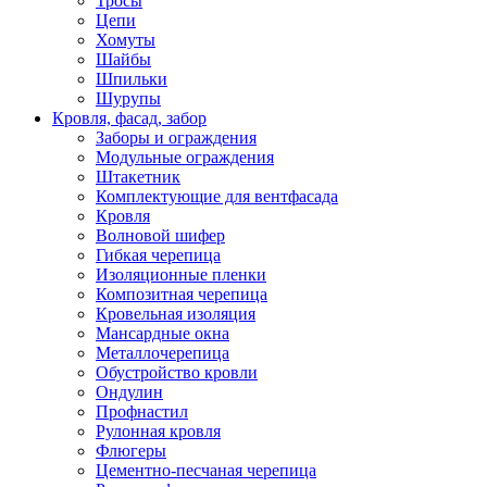
Тросы
Цепи
Хомуты
Шайбы
Шпильки
Шурупы
Кровля, фасад, забор
Заборы и ограждения
Модульные ограждения
Штакетник
Комплектующие для вентфасада
Кровля
Волновой шифер
Гибкая черепица
Изоляционные пленки
Композитная черепица
Кровельная изоляция
Мансардные окна
Металлочерепица
Обустройство кровли
Ондулин
Профнастил
Рулонная кровля
Флюгеры
Цементно-песчаная черепица