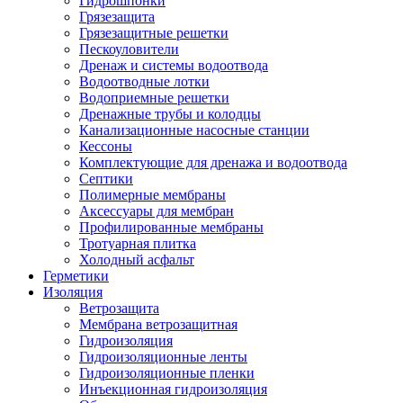
Гидрошпонки
Грязезащита
Грязезащитные решетки
Пескоуловители
Дренаж и системы водоотвода
Водоотводные лотки
Водоприемные решетки
Дренажные трубы и колодцы
Канализационные насосные станции
Кессоны
Комплектующие для дренажа и водоотвода
Септики
Полимерные мембраны
Аксессуары для мембран
Профилированные мембраны
Тротуарная плитка
Холодный асфальт
Герметики
Изоляция
Ветрозащита
Мембрана ветрозащитная
Гидроизоляция
Гидроизоляционные ленты
Гидроизоляционные пленки
Инъекционная гидроизоляция