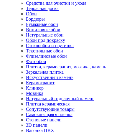
Средства для очистки и ухода
Террасная доска
Обои
Бордюры
Бумажные обои
Виниловые обои
Натуральные обои
Обои под покраску
Стеклообои и паутинка
Текстильные обои
Флизелиновые обои
Фотообои
Плитка, керамогранит, мозаика, камень
Зеркальная плитка
Искусственный камень
Керамогранит
Клинкер
Мозаика
Натуральный отделочный камень
Плитка керамическая
Сопутствующие товары
Самоклеящаяся пленка
Стеновые панели
3D панели
Вагонка ПВХ