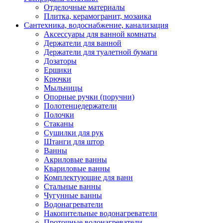
Отделочные материалы
Плитка, керамогранит, мозаика
Сантехника, водоснабжение, канализация
Аксессуары для ванной комнаты
Держатели для ванной
Держатели для туалетной бумаги
Дозаторы
Ершики
Крючки
Мыльницы
Опорные ручки (поручни)
Полотенцедержатели
Полочки
Стаканы
Сушилки для рук
Штанги для штор
Ванны
Акриловые ванны
Квариловые ванны
Комплектующие для ванн
Стальные ванны
Чугунные ванны
Водонагреватели
Накопительные водонагреватели
Проточные водонагреватели