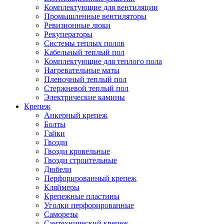
Комплектующие для вентиляции
Промышленные вентиляторы
Ревизионные люки
Рекуператоры
Системы теплых полов
Кабельный теплый пол
Комплектующие для теплого пола
Нагревательные маты
Пленочный теплый пол
Стержневой теплый пол
Электрические камины
Крепеж
Анкерный крепеж
Болты
Гайки
Гвозди
Гвозди кровельные
Гвозди строительные
Дюбели
Перфорированный крепеж
Кляймеры
Крепежные пластины
Уголки перфорированные
Саморезы
Сантехнический крепеж