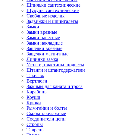
Шпильки сантехнические
Шурупы сантехнические
Скобяные изделия
Задвижки и шпингалеты
Замки
Замки врезные
Замки навесные
Замки накладные
Защелки врезные
Защелки магнитные
Личинки замка
Уголки, пластины, подвесы
Штанги и штангодержатели
Такелаж
Вертлюги
Зажимы для каната и троса
Карабины
Коуши
Крюки
Рым-гайки и болты
Скобы такелажные
Соединители цепи
Стропы
Талрепы