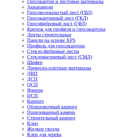
Гипсокартон и листовые материалы
Аквапанели
Гипсоволокнистый лист (ГВЛ)
Гипсокартонный лист (ГКЛ)
Гипсофибровый лист (ГФЛ)
Крепеж для профиля и гипсокартона
Ленты строительные
Панели на основе XPS
Профиль для гипсокартона
Стекло-фибровые листы
Стекломагниевый лист (СМЛ)
Шифер
Древесно-плитные материалы
ДВП
ДСП
ОСП
Фанера
ЦСП
Кирпич
Облицовочный кирпич
Поризованный камень
Строительный кирпич
Клеи
Жидкие гвозди
Клеи для дерева