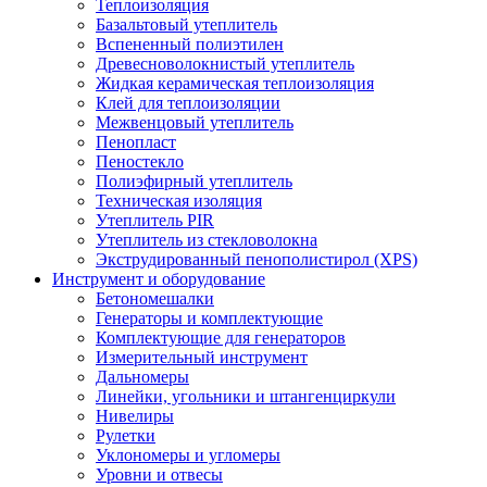
Теплоизоляция
Базальтовый утеплитель
Вспененный полиэтилен
Древесноволокнистый утеплитель
Жидкая керамическая теплоизоляция
Клей для теплоизоляции
Межвенцовый утеплитель
Пенопласт
Пеностекло
Полиэфирный утеплитель
Техническая изоляция
Утеплитель PIR
Утеплитель из стекловолокна
Экструдированный пенополистирол (XPS)
Инструмент и оборудование
Бетономешалки
Генераторы и комплектующие
Комплектующие для генераторов
Измерительный инструмент
Дальномеры
Линейки, угольники и штангенциркули
Нивелиры
Рулетки
Уклономеры и угломеры
Уровни и отвесы