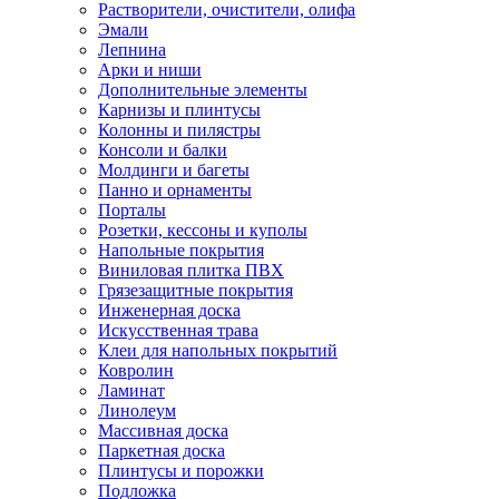
Растворители, очистители, олифа
Эмали
Лепнина
Арки и ниши
Дополнительные элементы
Карнизы и плинтусы
Колонны и пилястры
Консоли и балки
Молдинги и багеты
Панно и орнаменты
Порталы
Розетки, кессоны и куполы
Напольные покрытия
Виниловая плитка ПВХ
Грязезащитные покрытия
Инженерная доска
Искусственная трава
Клеи для напольных покрытий
Ковролин
Ламинат
Линолеум
Массивная доска
Паркетная доска
Плинтусы и порожки
Подложка