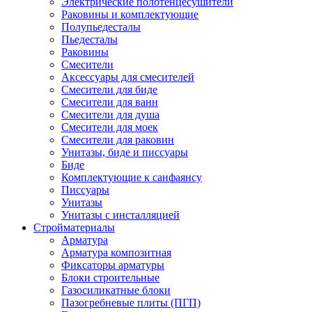
Электрические полотенцесушители
Раковины и комплектующие
Полупьедесталы
Пьедесталы
Раковины
Смесители
Аксессуары для смесителей
Смесители для биде
Смесители для ванн
Смесители для душа
Смесители для моек
Смесители для раковин
Унитазы, биде и писсуары
Биде
Комплектующие к санфаянсу
Писсуары
Унитазы
Унитазы с инсталляцией
Стройматериалы
Арматура
Арматура композитная
Фиксаторы арматуры
Блоки строительные
Газосиликатные блоки
Пазогребневые плиты (ПГП)