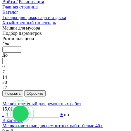
Войти /
Регистрация
Главная страница
Каталог
Товары для дома, сада и отдыха
Хозяйственный инвентарь
Мешки для мусора
Подбор параметров
Розничная цена
От
До
0
7
14
20
27
Мешок плетеный для ремонтных работ
15.01 руб.
-
+
шт
В корзину
Мешки плетеные для ремонтных работ белые 46 г
0 руб.