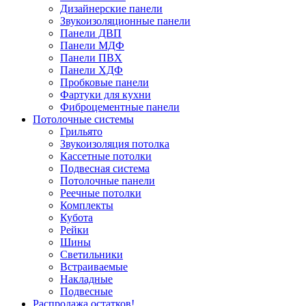
Дизайнерские панели
Звукоизоляционные панели
Панели ДВП
Панели МДФ
Панели ПВХ
Панели ХДФ
Пробковые панели
Фартуки для кухни
Фиброцементные панели
Потолочные системы
Грильято
Звукоизоляция потолка
Кассетные потолки
Подвесная система
Потолочные панели
Реечные потолки
Комплекты
Кубота
Рейки
Шины
Светильники
Встраиваемые
Накладные
Подвесные
Распродажа остатков!