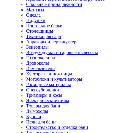
Спальные принадлежности
Матрасы
Одеяла
Подушки
Постельное белье
Столешницы
Техника для сада
Аэраторы и вертикуттеры
Бензопилы
Воздуходувки и садовые пылесосы
Газонокосилки
Дровоколы
Измельчители
Кусторезы и ножницы
Мотоблоки и культиваторы
Расходные материалы
Снегоуборщики
Триммеры и косы
Электрические пилы
Товары для бани
Дымоходы
Купели
Печи для бани
Строительство и отделка бани
Товары для пикника