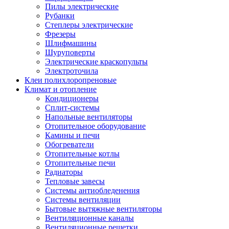
Пилы электрические
Рубанки
Степлеры электрические
Фрезеры
Шлифмашины
Шуруповерты
Электрические краскопульты
Электроточила
Клеи полихлоропреновые
Климат и отопление
Кондиционеры
Сплит-системы
Напольные вентиляторы
Отопительное оборудование
Камины и печи
Обогреватели
Отопительные котлы
Отопительные печи
Радиаторы
Тепловые завесы
Системы антиобледенения
Системы вентиляции
Бытовые вытяжные вентиляторы
Вентиляционные каналы
Вентиляционные решетки