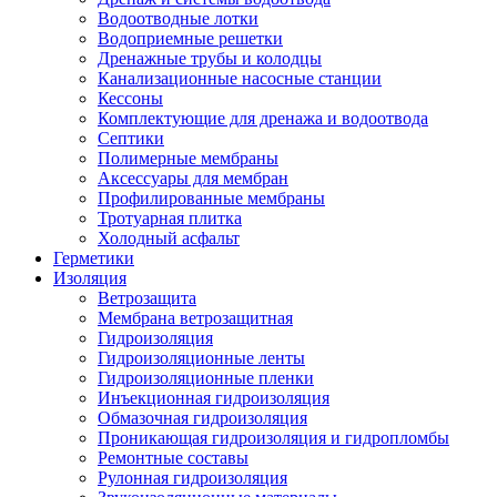
Водоотводные лотки
Водоприемные решетки
Дренажные трубы и колодцы
Канализационные насосные станции
Кессоны
Комплектующие для дренажа и водоотвода
Септики
Полимерные мембраны
Аксессуары для мембран
Профилированные мембраны
Тротуарная плитка
Холодный асфальт
Герметики
Изоляция
Ветрозащита
Мембрана ветрозащитная
Гидроизоляция
Гидроизоляционные ленты
Гидроизоляционные пленки
Инъекционная гидроизоляция
Обмазочная гидроизоляция
Проникающая гидроизоляция и гидропломбы
Ремонтные составы
Рулонная гидроизоляция