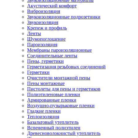
Звукоизоляционные материалы
Акустический комфорт
Виброизоляция
Звукоизоляционные подрозетники
Звукоизоляция
Крепеж и профиль
Ленты
Шумопоглощение
Пароизоляция
Мембраны пароизоляционные
Соединительные ленты
Пены, герметики
Герметизация резьбовых соединений
Герметики
Очистители монтажной пены
Пены монтажные
Пистолеты для пены и герметиков
Полиэтиленовые пленки
Армированные пленки
Воздушно-пузырьковые пленки
Гладкие пленки
Теплоизоляция
Базальтовый утеплитель
Вспененный полиэтилен
Древесноволокнистый утеплитель