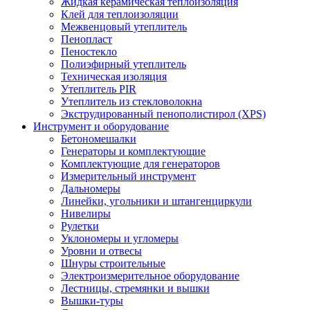
Жидкая керамическая теплоизоляция
Клей для теплоизоляции
Межвенцовый утеплитель
Пенопласт
Пеностекло
Полиэфирный утеплитель
Техническая изоляция
Утеплитель PIR
Утеплитель из стекловолокна
Экструдированный пенополистирол (XPS)
Инструмент и оборудование
Бетономешалки
Генераторы и комплектующие
Комплектующие для генераторов
Измерительный инструмент
Дальномеры
Линейки, угольники и штангенциркули
Нивелиры
Рулетки
Уклономеры и угломеры
Уровни и отвесы
Шнуры строительные
Электроизмерительное оборудование
Лестницы, стремянки и вышки
Вышки-туры