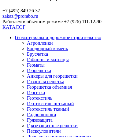
+7 (495) 849 26 37
zakaz@prorabo.ru
Работаем в обычном режиме +7 (926) 111-12-90
КАТАЛОГ
Геоматериалы и дорожное строительство
Агропленки
Бордюрный камень
Брусчатка
Габионы и матрацы
Геоматы
Георешетка
Анкеры для георешетки
Газонная решетка
Георешетка объемная
Геосетка
Геотекстиль
Геотекстиль нетканый
Геотекстиль тканый
Гидрошпонки
Грязезащита
Грязезащитные решетки
Пескоуловители
Дренаж и системы водоотвода