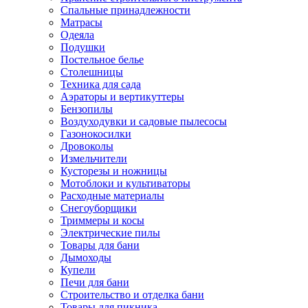
Спальные принадлежности
Матрасы
Одеяла
Подушки
Постельное белье
Столешницы
Техника для сада
Аэраторы и вертикуттеры
Бензопилы
Воздуходувки и садовые пылесосы
Газонокосилки
Дровоколы
Измельчители
Кусторезы и ножницы
Мотоблоки и культиваторы
Расходные материалы
Снегоуборщики
Триммеры и косы
Электрические пилы
Товары для бани
Дымоходы
Купели
Печи для бани
Строительство и отделка бани
Товары для пикника