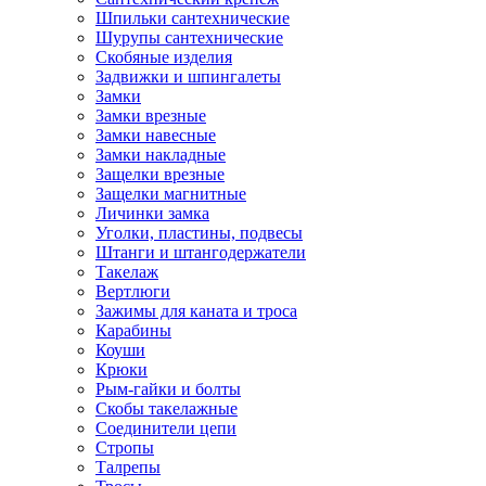
Шпильки сантехнические
Шурупы сантехнические
Скобяные изделия
Задвижки и шпингалеты
Замки
Замки врезные
Замки навесные
Замки накладные
Защелки врезные
Защелки магнитные
Личинки замка
Уголки, пластины, подвесы
Штанги и штангодержатели
Такелаж
Вертлюги
Зажимы для каната и троса
Карабины
Коуши
Крюки
Рым-гайки и болты
Скобы такелажные
Соединители цепи
Стропы
Талрепы