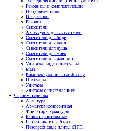
Электрические полотенцесушители
Раковины и комплектующие
Полупьедесталы
Пьедесталы
Раковины
Смесители
Аксессуары для смесителей
Смесители для биде
Смесители для ванн
Смесители для душа
Смесители для моек
Смесители для раковин
Унитазы, биде и писсуары
Биде
Комплектующие к санфаянсу
Писсуары
Унитазы
Унитазы с инсталляцией
Стройматериалы
Арматура
Арматура композитная
Фиксаторы арматуры
Блоки строительные
Газосиликатные блоки
Пазогребневые плиты (ПГП)