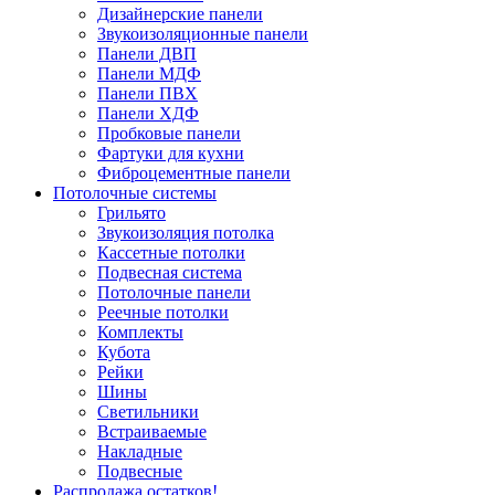
Дизайнерские панели
Звукоизоляционные панели
Панели ДВП
Панели МДФ
Панели ПВХ
Панели ХДФ
Пробковые панели
Фартуки для кухни
Фиброцементные панели
Потолочные системы
Грильято
Звукоизоляция потолка
Кассетные потолки
Подвесная система
Потолочные панели
Реечные потолки
Комплекты
Кубота
Рейки
Шины
Светильники
Встраиваемые
Накладные
Подвесные
Распродажа остатков!