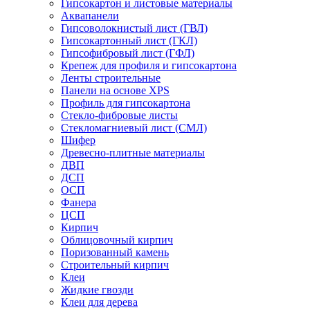
Гипсокартон и листовые материалы
Аквапанели
Гипсоволокнистый лист (ГВЛ)
Гипсокартонный лист (ГКЛ)
Гипсофибровый лист (ГФЛ)
Крепеж для профиля и гипсокартона
Ленты строительные
Панели на основе XPS
Профиль для гипсокартона
Стекло-фибровые листы
Стекломагниевый лист (СМЛ)
Шифер
Древесно-плитные материалы
ДВП
ДСП
ОСП
Фанера
ЦСП
Кирпич
Облицовочный кирпич
Поризованный камень
Строительный кирпич
Клеи
Жидкие гвозди
Клеи для дерева