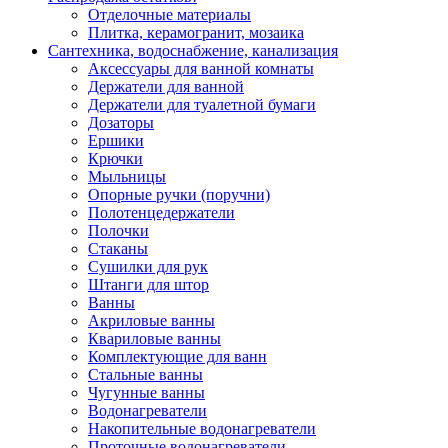
Отделочные материалы
Плитка, керамогранит, мозаика
Сантехника, водоснабжение, канализация
Аксессуары для ванной комнаты
Держатели для ванной
Держатели для туалетной бумаги
Дозаторы
Ершики
Крючки
Мыльницы
Опорные ручки (поручни)
Полотенцедержатели
Полочки
Стаканы
Сушилки для рук
Штанги для штор
Ванны
Акриловые ванны
Квариловые ванны
Комплектующие для ванн
Стальные ванны
Чугунные ванны
Водонагреватели
Накопительные водонагреватели
Проточные водонагреватели