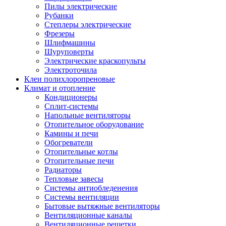
Пилы электрические
Рубанки
Степлеры электрические
Фрезеры
Шлифмашины
Шуруповерты
Электрические краскопульты
Электроточила
Клеи полихлоропреновые
Климат и отопление
Кондиционеры
Сплит-системы
Напольные вентиляторы
Отопительное оборудование
Камины и печи
Обогреватели
Отопительные котлы
Отопительные печи
Радиаторы
Тепловые завесы
Системы антиобледенения
Системы вентиляции
Бытовые вытяжные вентиляторы
Вентиляционные каналы
Вентиляционные решетки