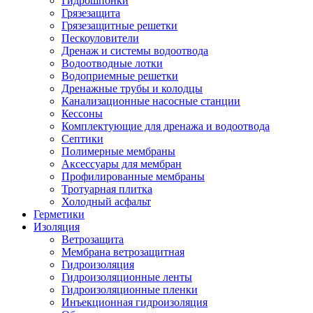
Гидрошпонки
Грязезащита
Грязезащитные решетки
Пескоуловители
Дренаж и системы водоотвода
Водоотводные лотки
Водоприемные решетки
Дренажные трубы и колодцы
Канализационные насосные станции
Кессоны
Комплектующие для дренажа и водоотвода
Септики
Полимерные мембраны
Аксессуары для мембран
Профилированные мембраны
Тротуарная плитка
Холодный асфальт
Герметики
Изоляция
Ветрозащита
Мембрана ветрозащитная
Гидроизоляция
Гидроизоляционные ленты
Гидроизоляционные пленки
Инъекционная гидроизоляция