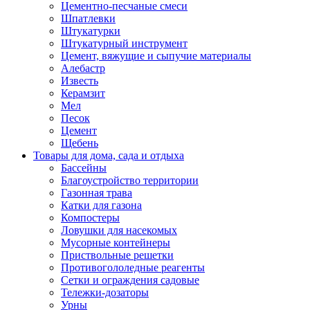
Цементно-песчаные смеси
Шпатлевки
Штукатурки
Штукатурный инструмент
Цемент, вяжущие и сыпучие материалы
Алебастр
Известь
Керамзит
Мел
Песок
Цемент
Щебень
Товары для дома, сада и отдыха
Бассейны
Благоустройство территории
Газонная трава
Катки для газона
Компостеры
Ловушки для насекомых
Мусорные контейнеры
Приствольные решетки
Противогололедные реагенты
Сетки и ограждения садовые
Тележки-дозаторы
Урны