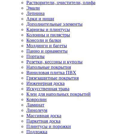
Растворители, очистители, олифа
Эмали
Лепнина
Арки и ниши
Дополнительные элементы
Карнизы и плинтусы
Колонны и пилястры
Консоли и балки
Молдинги и багеты
Панно и орнаменты
Порталы
Розетки, кессоны и куполы
Напольные покрытия
Виниловая плитка ПВХ
Грязезащитные покрытия
Инженерная доска
Искусственная трава
Клеи для напольных покрытий
Ковролин
Ламинат
Линолеум
Массивная доска
Паркетная доска
Плинтусы и порожки
Подложка