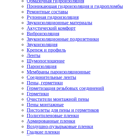
Обмазочная гидроизоляция
Проникающая гидроизоляция и гидропломбы
Ремонтные составы
Рулонная гидроизоляция
Звукоизоляционные материалы
Акустический комфорт
Виброизоляция
Звукоизоляционные подрозетники
Звукоизоляция
Крепеж и профиль
Ленты
Шумопоглощение
Пароизоляция
Мембраны пароизоляционные
Соединительные ленты
Пены, герметики
Герметизация резьбовых соединений
Герметики
Очистители монтажной пены
Пены монтажные
Пистолеты для пены и герметиков
Полиэтиленовые пленки
Армированные пленки
Воздушно-пузырьковые пленки
Гладкие пленки