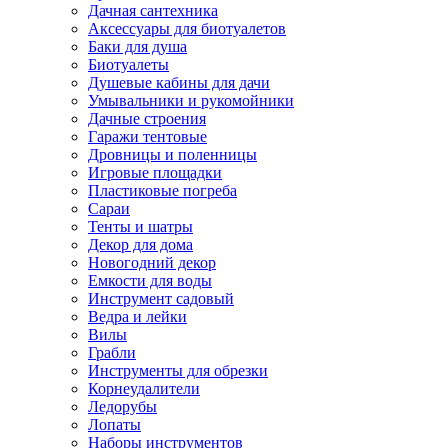
Дачная сантехника
Аксессуары для биотуалетов
Баки для душа
Биотуалеты
Душевые кабины для дачи
Умывальники и рукомойники
Дачные строения
Гаражи тентовые
Дровницы и поленницы
Игровые площадки
Пластиковые погреба
Сараи
Тенты и шатры
Декор для дома
Новогодний декор
Емкости для воды
Инструмент садовый
Ведра и лейки
Вилы
Грабли
Инструменты для обрезки
Корнеудалители
Ледорубы
Лопаты
Наборы инструментов