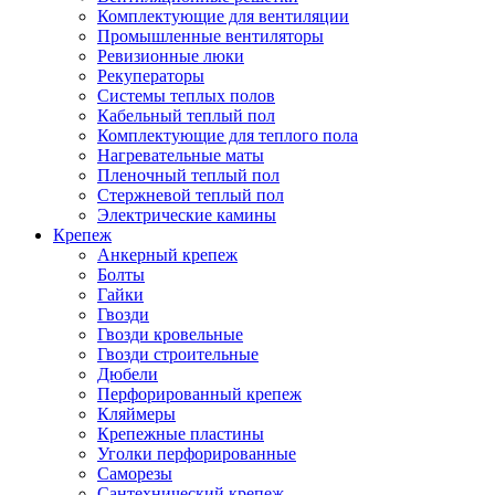
Комплектующие для вентиляции
Промышленные вентиляторы
Ревизионные люки
Рекуператоры
Системы теплых полов
Кабельный теплый пол
Комплектующие для теплого пола
Нагревательные маты
Пленочный теплый пол
Стержневой теплый пол
Электрические камины
Крепеж
Анкерный крепеж
Болты
Гайки
Гвозди
Гвозди кровельные
Гвозди строительные
Дюбели
Перфорированный крепеж
Кляймеры
Крепежные пластины
Уголки перфорированные
Саморезы
Сантехнический крепеж