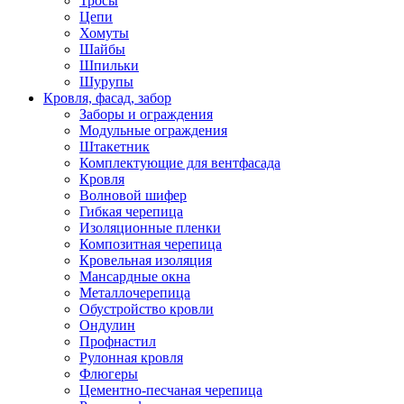
Тросы
Цепи
Хомуты
Шайбы
Шпильки
Шурупы
Кровля, фасад, забор
Заборы и ограждения
Модульные ограждения
Штакетник
Комплектующие для вентфасада
Кровля
Волновой шифер
Гибкая черепица
Изоляционные пленки
Композитная черепица
Кровельная изоляция
Мансардные окна
Металлочерепица
Обустройство кровли
Ондулин
Профнастил
Рулонная кровля
Флюгеры
Цементно-песчаная черепица