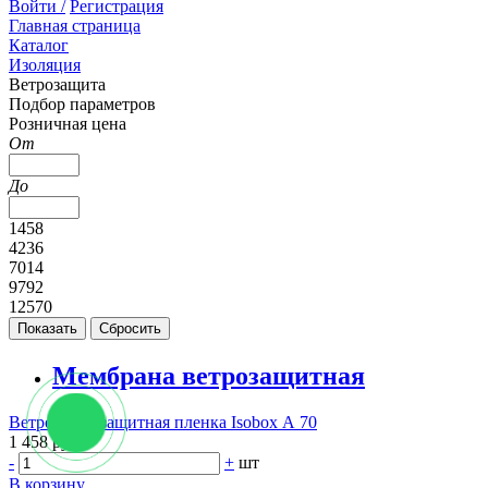
Войти /
Регистрация
Главная страница
Каталог
Изоляция
Ветрозащита
Подбор параметров
Розничная цена
От
До
1458
4236
7014
9792
12570
Мембрана ветрозащитная
Ветро-влагозащитная пленка Isobox А 70
1 458 руб.
-
+
шт
В корзину