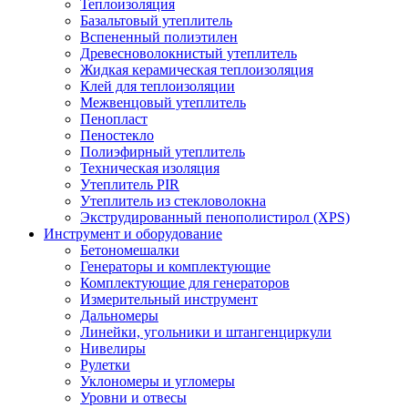
Теплоизоляция
Базальтовый утеплитель
Вспененный полиэтилен
Древесноволокнистый утеплитель
Жидкая керамическая теплоизоляция
Клей для теплоизоляции
Межвенцовый утеплитель
Пенопласт
Пеностекло
Полиэфирный утеплитель
Техническая изоляция
Утеплитель PIR
Утеплитель из стекловолокна
Экструдированный пенополистирол (XPS)
Инструмент и оборудование
Бетономешалки
Генераторы и комплектующие
Комплектующие для генераторов
Измерительный инструмент
Дальномеры
Линейки, угольники и штангенциркули
Нивелиры
Рулетки
Уклономеры и угломеры
Уровни и отвесы