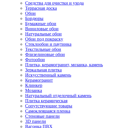
Средства для очистки и ухода
Террасная доска
Обои
Бордюры
Бумажные обои
Виниловые обои
Натуральные обои
Обои под покраску
Стеклообои и паутинка
Текстильные обои
Флизелиновые обои
Фотообои
Плитка, керамогранит, мозаика, камень
Зеркальная плитка
Искусственный камень
Керамогранит
Клинкер
Мозаика
Натуральный отделочный камень
Плитка керамическая
Сопутствующие товары
Самоклеящаяся пленка
Стеновые панели
3D панели
Вагонка ПВХ