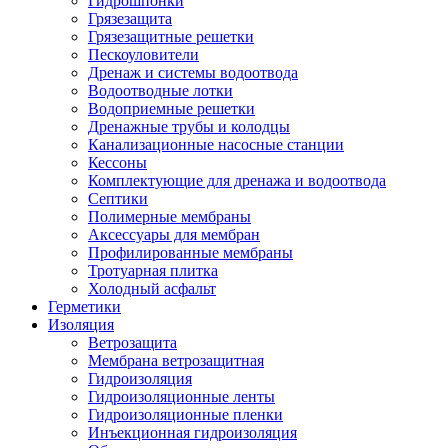
Гидрошпонки
Грязезащита
Грязезащитные решетки
Пескоуловители
Дренаж и системы водоотвода
Водоотводные лотки
Водоприемные решетки
Дренажные трубы и колодцы
Канализационные насосные станции
Кессоны
Комплектующие для дренажа и водоотвода
Септики
Полимерные мембраны
Аксессуары для мембран
Профилированные мембраны
Тротуарная плитка
Холодный асфальт
Герметики
Изоляция
Ветрозащита
Мембрана ветрозащитная
Гидроизоляция
Гидроизоляционные ленты
Гидроизоляционные пленки
Инъекционная гидроизоляция