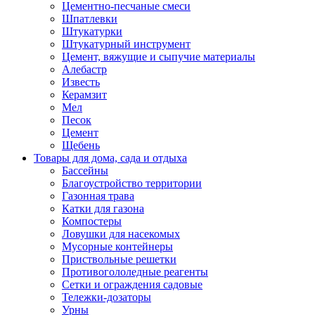
Цементно-песчаные смеси
Шпатлевки
Штукатурки
Штукатурный инструмент
Цемент, вяжущие и сыпучие материалы
Алебастр
Известь
Керамзит
Мел
Песок
Цемент
Щебень
Товары для дома, сада и отдыха
Бассейны
Благоустройство территории
Газонная трава
Катки для газона
Компостеры
Ловушки для насекомых
Мусорные контейнеры
Приствольные решетки
Противогололедные реагенты
Сетки и ограждения садовые
Тележки-дозаторы
Урны