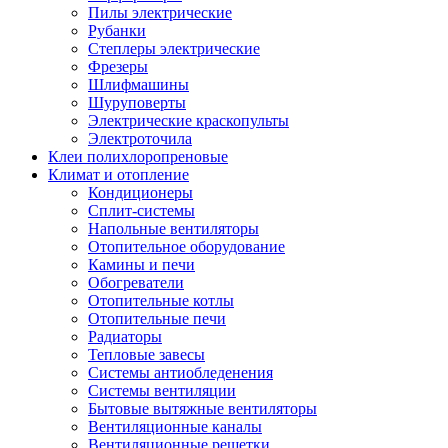
Пилы электрические
Рубанки
Степлеры электрические
Фрезеры
Шлифмашины
Шуруповерты
Электрические краскопульты
Электроточила
Клеи полихлоропреновые
Климат и отопление
Кондиционеры
Сплит-системы
Напольные вентиляторы
Отопительное оборудование
Камины и печи
Обогреватели
Отопительные котлы
Отопительные печи
Радиаторы
Тепловые завесы
Системы антиобледенения
Системы вентиляции
Бытовые вытяжные вентиляторы
Вентиляционные каналы
Вентиляционные решетки