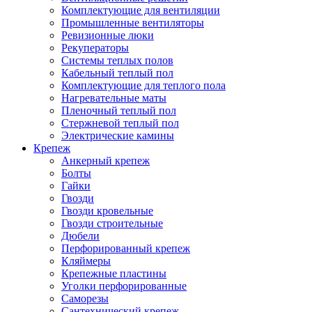
Комплектующие для вентиляции
Промышленные вентиляторы
Ревизионные люки
Рекуператоры
Системы теплых полов
Кабельный теплый пол
Комплектующие для теплого пола
Нагревательные маты
Пленочный теплый пол
Стержневой теплый пол
Электрические камины
Крепеж
Анкерный крепеж
Болты
Гайки
Гвозди
Гвозди кровельные
Гвозди строительные
Дюбели
Перфорированный крепеж
Кляймеры
Крепежные пластины
Уголки перфорированные
Саморезы
Сантехнический крепеж