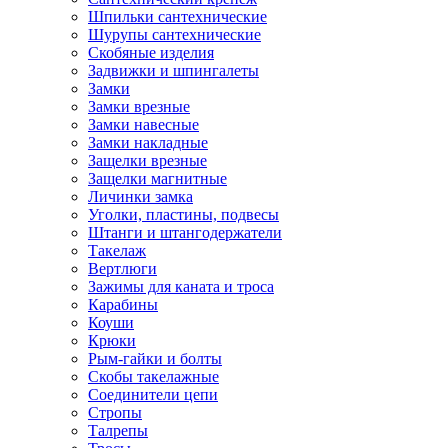
Шпильки сантехнические
Шурупы сантехнические
Скобяные изделия
Задвижки и шпингалеты
Замки
Замки врезные
Замки навесные
Замки накладные
Защелки врезные
Защелки магнитные
Личинки замка
Уголки, пластины, подвесы
Штанги и штангодержатели
Такелаж
Вертлюги
Зажимы для каната и троса
Карабины
Коуши
Крюки
Рым-гайки и болты
Скобы такелажные
Соединители цепи
Стропы
Талрепы