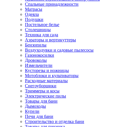
Спальные принадлежности
Матрасы
Одеяла
Подушки
Постельное белье
Столешницы
Техника для сада
Аэраторы и вертикуттеры
Бензопилы
Воздуходувки и садовые пылесосы
Газонокосилки
Дровоколы
Измельчители
Кусторезы и ножницы
Мотоблоки и культиваторы
Расходные материалы
Снегоуборщики
Триммеры и косы
Электрические пилы
Товары для бани
Дымоходы
Купели
Печи для бани
Строительство и отделка бани
Товары для пикника