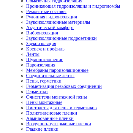
Обмазочная гидроизоляция
Проникающая гидроизоляция и гидропломбы
Ремонтные составы
Рулонная гидроизоляция
Звукоизоляционные материалы
Акустический комфорт
Виброизоляция
Звукоизоляционные подрозетники
Звукоизоляция
Крепеж и профиль
Ленты
Шумопоглощение
Пароизоляция
Мембраны пароизоляционные
Соединительные ленты
Пены, герметики
Герметизация резьбовых соединений
Герметики
Очистители монтажной пены
Пены монтажные
Пистолеты для пены и герметиков
Полиэтиленовые пленки
Армированные пленки
Воздушно-пузырьковые пленки
Гладкие пленки