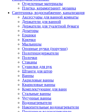
Отделочные материалы
Плитка, керамогранит, мозаика
Сантехника, водоснабжение, канализация
Аксессуары для ванной комнаты
Держатели для ванной
Держатели для туалетной бумаги
Дозаторы
Ершики
Крючки
Мыльницы
Опорные ручки (поручни)
Полотенцедержатели
Полочки
Стаканы
Сушилки для рук
Штанги для штор
Ванны
Акриловые ванны
Квариловые ванны
Комплектующие для ванн
Стальные ванны
Чугунные ванны
Водонагреватели
Накопительные водонагреватели
Проточные водонагреватели