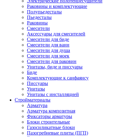
Электрические полотенцесушители
Раковины и комплектующие
Полупьедесталы
Пьедесталы
Раковины
Смесители
Аксессуары для смесителей
Смесители для биде
Смесители для ванн
Смесители для душа
Смесители для моек
Смесители для раковин
Унитазы, биде и писсуары
Биде
Комплектующие к санфаянсу
Писсуары
Унитазы
Унитазы с инсталляцией
Стройматериалы
Арматура
Арматура композитная
Фиксаторы арматуры
Блоки строительные
Газосиликатные блоки
Пазогребневые плиты (ПГП)