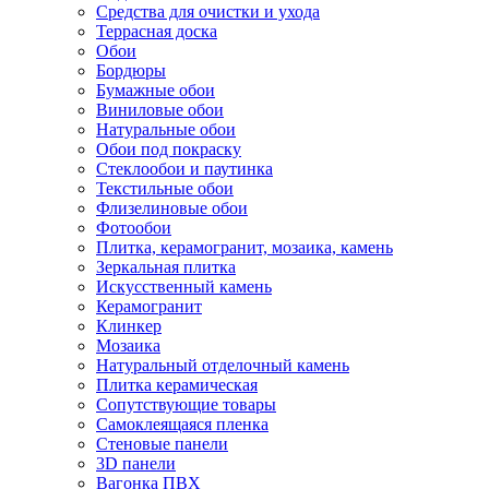
Средства для очистки и ухода
Террасная доска
Обои
Бордюры
Бумажные обои
Виниловые обои
Натуральные обои
Обои под покраску
Стеклообои и паутинка
Текстильные обои
Флизелиновые обои
Фотообои
Плитка, керамогранит, мозаика, камень
Зеркальная плитка
Искусственный камень
Керамогранит
Клинкер
Мозаика
Натуральный отделочный камень
Плитка керамическая
Сопутствующие товары
Самоклеящаяся пленка
Стеновые панели
3D панели
Вагонка ПВХ