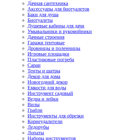
Дачная сантехника
Аксессуары для биотуалетов
Баки для душа
Биотуалеты
Душевые кабины для дачи
Умывальники и рукомойники
Дачные строения
Гаражи тентовые
Дровницы и поленницы
Игровые площадки
Пластиковые погреба
Сараи
Тенты и шатры
Декор для дома
Новогодний декор
Емкости для воды
Инструмент садовый
Ведра и лейки
Вилы
Грабли
Инструменты для обрезки
Корнеудалители
Ледорубы
Лопаты
Наборы инструментов