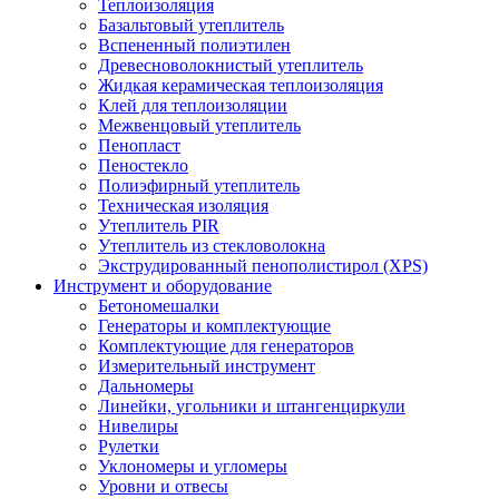
Теплоизоляция
Базальтовый утеплитель
Вспененный полиэтилен
Древесноволокнистый утеплитель
Жидкая керамическая теплоизоляция
Клей для теплоизоляции
Межвенцовый утеплитель
Пенопласт
Пеностекло
Полиэфирный утеплитель
Техническая изоляция
Утеплитель PIR
Утеплитель из стекловолокна
Экструдированный пенополистирол (XPS)
Инструмент и оборудование
Бетономешалки
Генераторы и комплектующие
Комплектующие для генераторов
Измерительный инструмент
Дальномеры
Линейки, угольники и штангенциркули
Нивелиры
Рулетки
Уклономеры и угломеры
Уровни и отвесы