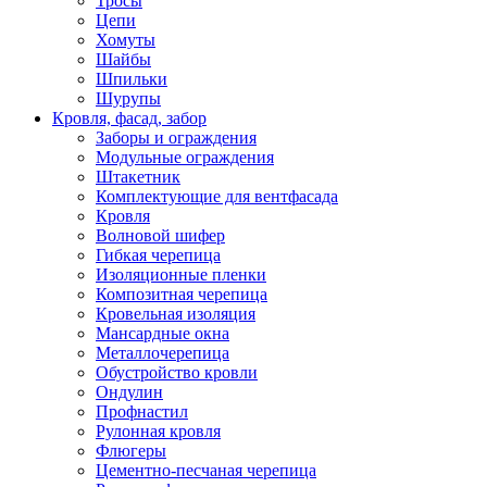
Тросы
Цепи
Хомуты
Шайбы
Шпильки
Шурупы
Кровля, фасад, забор
Заборы и ограждения
Модульные ограждения
Штакетник
Комплектующие для вентфасада
Кровля
Волновой шифер
Гибкая черепица
Изоляционные пленки
Композитная черепица
Кровельная изоляция
Мансардные окна
Металлочерепица
Обустройство кровли
Ондулин
Профнастил
Рулонная кровля
Флюгеры
Цементно-песчаная черепица