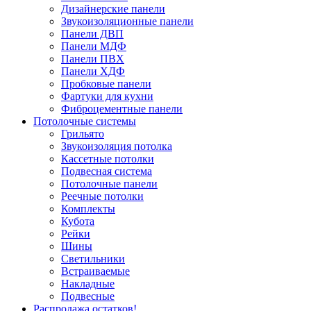
Дизайнерские панели
Звукоизоляционные панели
Панели ДВП
Панели МДФ
Панели ПВХ
Панели ХДФ
Пробковые панели
Фартуки для кухни
Фиброцементные панели
Потолочные системы
Грильято
Звукоизоляция потолка
Кассетные потолки
Подвесная система
Потолочные панели
Реечные потолки
Комплекты
Кубота
Рейки
Шины
Светильники
Встраиваемые
Накладные
Подвесные
Распродажа остатков!