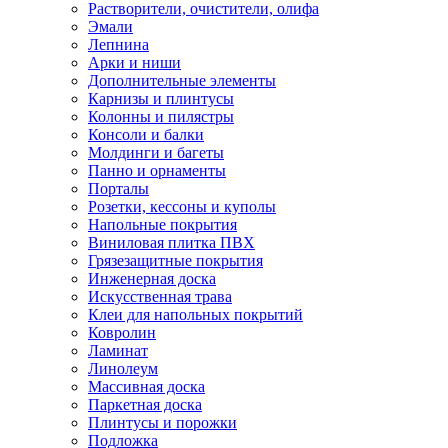
Растворители, очистители, олифа
Эмали
Лепнина
Арки и ниши
Дополнительные элементы
Карнизы и плинтусы
Колонны и пилястры
Консоли и балки
Молдинги и багеты
Панно и орнаменты
Порталы
Розетки, кессоны и куполы
Напольные покрытия
Виниловая плитка ПВХ
Грязезащитные покрытия
Инженерная доска
Искусственная трава
Клеи для напольных покрытий
Ковролин
Ламинат
Линолеум
Массивная доска
Паркетная доска
Плинтусы и порожки
Подложка