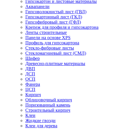
Гипсокартон и листовые материалы
Аквапанели
Гипсоволокнистый лист (ГВЛ)
Гипсокартонный лист (ГКЛ)
Гипсофибровый лист (ГФЛ)
Крепеж для профиля и гипсокартона
Ленты строительные
Панели на основе XPS
Профиль для гипсокартона
Стекло-фибровые листы
Стекломагниевый лист (СМЛ)
Шифер
Древесно-плитные материалы
ДВП
ДСП
ОСП
Фанера
ЦСП
Кирпич
Облицовочный кирпич
Поризованный камень
Строительный кирпич
Клеи
Жидкие гвозди
Клеи для дерева