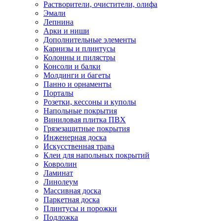
Растворители, очистители, олифа
Эмали
Лепнина
Арки и ниши
Дополнительные элементы
Карнизы и плинтусы
Колонны и пилястры
Консоли и балки
Молдинги и багеты
Панно и орнаменты
Порталы
Розетки, кессоны и куполы
Напольные покрытия
Виниловая плитка ПВХ
Грязезащитные покрытия
Инженерная доска
Искусственная трава
Клеи для напольных покрытий
Ковролин
Ламинат
Линолеум
Массивная доска
Паркетная доска
Плинтусы и порожки
Подложка