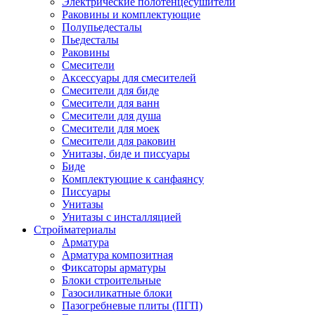
Электрические полотенцесушители
Раковины и комплектующие
Полупьедесталы
Пьедесталы
Раковины
Смесители
Аксессуары для смесителей
Смесители для биде
Смесители для ванн
Смесители для душа
Смесители для моек
Смесители для раковин
Унитазы, биде и писсуары
Биде
Комплектующие к санфаянсу
Писсуары
Унитазы
Унитазы с инсталляцией
Стройматериалы
Арматура
Арматура композитная
Фиксаторы арматуры
Блоки строительные
Газосиликатные блоки
Пазогребневые плиты (ПГП)