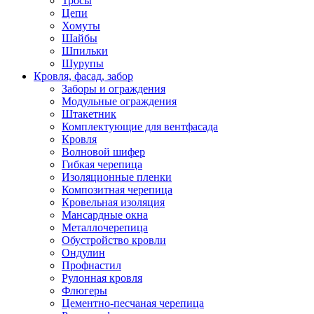
Тросы
Цепи
Хомуты
Шайбы
Шпильки
Шурупы
Кровля, фасад, забор
Заборы и ограждения
Модульные ограждения
Штакетник
Комплектующие для вентфасада
Кровля
Волновой шифер
Гибкая черепица
Изоляционные пленки
Композитная черепица
Кровельная изоляция
Мансардные окна
Металлочерепица
Обустройство кровли
Ондулин
Профнастил
Рулонная кровля
Флюгеры
Цементно-песчаная черепица