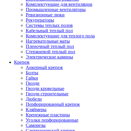
Комплектующие для вентиляции
Промышленные вентиляторы
Ревизионные люки
Рекуператоры
Системы теплых полов
Кабельный теплый пол
Комплектующие для теплого пола
Нагревательные маты
Пленочный теплый пол
Стержневой теплый пол
Электрические камины
Крепеж
Анкерный крепеж
Болты
Гайки
Гвозди
Гвозди кровельные
Гвозди строительные
Дюбели
Перфорированный крепеж
Кляймеры
Крепежные пластины
Уголки перфорированные
Саморезы
Сантехнический крепеж