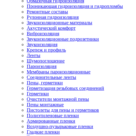
Обмазочная гидроизоляция
Проникающая гидроизоляция и гидропломбы
Ремонтные составы
Рулонная гидроизоляция
Звукоизоляционные материалы
Акустический комфорт
Виброизоляция
Звукоизоляционные подрозетники
Звукоизоляция
Крепеж и профиль
Ленты
Шумопоглощение
Пароизоляция
Мембраны пароизоляционные
Соединительные ленты
Пены, герметики
Герметизация резьбовых соединений
Герметики
Очистители монтажной пены
Пены монтажные
Пистолеты для пены и герметиков
Полиэтиленовые пленки
Армированные пленки
Воздушно-пузырьковые пленки
Гладкие пленки