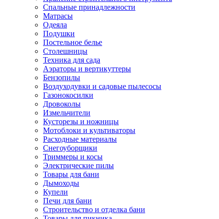
Спальные принадлежности
Матрасы
Одеяла
Подушки
Постельное белье
Столешницы
Техника для сада
Аэраторы и вертикуттеры
Бензопилы
Воздуходувки и садовые пылесосы
Газонокосилки
Дровоколы
Измельчители
Кусторезы и ножницы
Мотоблоки и культиваторы
Расходные материалы
Снегоуборщики
Триммеры и косы
Электрические пилы
Товары для бани
Дымоходы
Купели
Печи для бани
Строительство и отделка бани
Товары для пикника