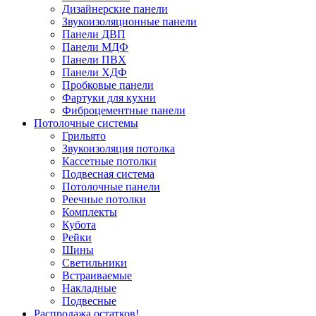
Дизайнерские панели
Звукоизоляционные панели
Панели ДВП
Панели МДФ
Панели ПВХ
Панели ХДФ
Пробковые панели
Фартуки для кухни
Фиброцементные панели
Потолочные системы
Грильято
Звукоизоляция потолка
Кассетные потолки
Подвесная система
Потолочные панели
Реечные потолки
Комплекты
Кубота
Рейки
Шины
Светильники
Встраиваемые
Накладные
Подвесные
Распродажа остатков!