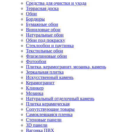
Средства для очистки и ухода
Террасная доска
Обои
Бордюры
Бумажные обои
Виниловые обои
Натуральные обои
Обои под покраску
Стеклообои и паутинка
Текстильные обои
Флизелиновые обои
Фотообои
Плитка, керамогранит, мозаика, камень
Зеркальная плитка
Искусственный камень
Керамогранит
Клинкер
Мозаика
Натуральный отделочный камень
Плитка керамическая
Сопутствующие товары
Самоклеящаяся пленка
Стеновые панели
3D панели
Вагонка ПВХ