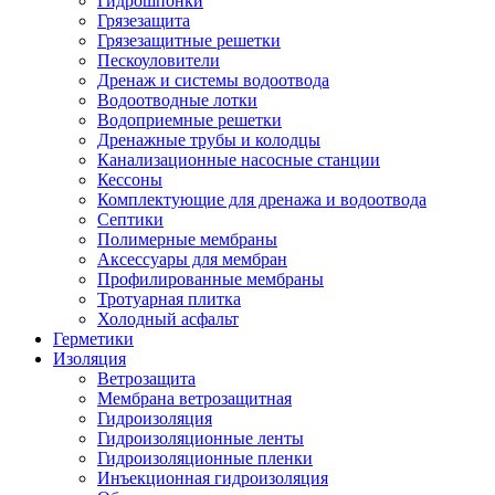
Гидрошпонки
Грязезащита
Грязезащитные решетки
Пескоуловители
Дренаж и системы водоотвода
Водоотводные лотки
Водоприемные решетки
Дренажные трубы и колодцы
Канализационные насосные станции
Кессоны
Комплектующие для дренажа и водоотвода
Септики
Полимерные мембраны
Аксессуары для мембран
Профилированные мембраны
Тротуарная плитка
Холодный асфальт
Герметики
Изоляция
Ветрозащита
Мембрана ветрозащитная
Гидроизоляция
Гидроизоляционные ленты
Гидроизоляционные пленки
Инъекционная гидроизоляция