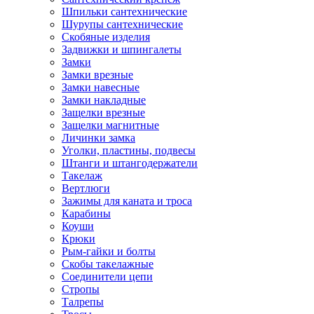
Шпильки сантехнические
Шурупы сантехнические
Скобяные изделия
Задвижки и шпингалеты
Замки
Замки врезные
Замки навесные
Замки накладные
Защелки врезные
Защелки магнитные
Личинки замка
Уголки, пластины, подвесы
Штанги и штангодержатели
Такелаж
Вертлюги
Зажимы для каната и троса
Карабины
Коуши
Крюки
Рым-гайки и болты
Скобы такелажные
Соединители цепи
Стропы
Талрепы