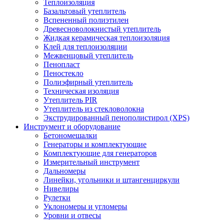
Теплоизоляция
Базальтовый утеплитель
Вспененный полиэтилен
Древесноволокнистый утеплитель
Жидкая керамическая теплоизоляция
Клей для теплоизоляции
Межвенцовый утеплитель
Пенопласт
Пеностекло
Полиэфирный утеплитель
Техническая изоляция
Утеплитель PIR
Утеплитель из стекловолокна
Экструдированный пенополистирол (XPS)
Инструмент и оборудование
Бетономешалки
Генераторы и комплектующие
Комплектующие для генераторов
Измерительный инструмент
Дальномеры
Линейки, угольники и штангенциркули
Нивелиры
Рулетки
Уклономеры и угломеры
Уровни и отвесы