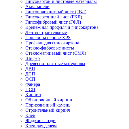
Гипсокартон и листовые материалы
Аквапанели
Гипсоволокнистый лист (ГВЛ)
Гипсокартонный лист (ГКЛ)
Гипсофибровый лист (ГФЛ)
Крепеж для профиля и гипсокартона
Ленты строительные
Панели на основе XPS
Профиль для гипсокартона
Стекло-фибровые листы
Стекломагниевый лист (СМЛ)
Шифер
Древесно-плитные материалы
ДВП
ДСП
ОСП
Фанера
ЦСП
Кирпич
Облицовочный кирпич
Поризованный камень
Строительный кирпич
Клеи
Жидкие гвозди
Клеи для дерева