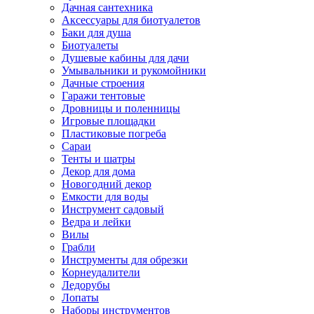
Дачная сантехника
Аксессуары для биотуалетов
Баки для душа
Биотуалеты
Душевые кабины для дачи
Умывальники и рукомойники
Дачные строения
Гаражи тентовые
Дровницы и поленницы
Игровые площадки
Пластиковые погреба
Сараи
Тенты и шатры
Декор для дома
Новогодний декор
Емкости для воды
Инструмент садовый
Ведра и лейки
Вилы
Грабли
Инструменты для обрезки
Корнеудалители
Ледорубы
Лопаты
Наборы инструментов