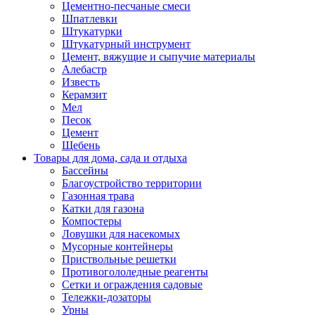
Цементно-песчаные смеси
Шпатлевки
Штукатурки
Штукатурный инструмент
Цемент, вяжущие и сыпучие материалы
Алебастр
Известь
Керамзит
Мел
Песок
Цемент
Щебень
Товары для дома, сада и отдыха
Бассейны
Благоустройство территории
Газонная трава
Катки для газона
Компостеры
Ловушки для насекомых
Мусорные контейнеры
Приствольные решетки
Противогололедные реагенты
Сетки и ограждения садовые
Тележки-дозаторы
Урны