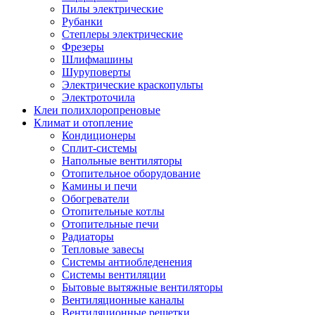
Пилы электрические
Рубанки
Степлеры электрические
Фрезеры
Шлифмашины
Шуруповерты
Электрические краскопульты
Электроточила
Клеи полихлоропреновые
Климат и отопление
Кондиционеры
Сплит-системы
Напольные вентиляторы
Отопительное оборудование
Камины и печи
Обогреватели
Отопительные котлы
Отопительные печи
Радиаторы
Тепловые завесы
Системы антиобледенения
Системы вентиляции
Бытовые вытяжные вентиляторы
Вентиляционные каналы
Вентиляционные решетки