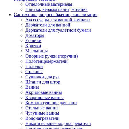
Отделочные материалы
Плитка, керамогранит, мозаика
Сантехника, водоснабжение, канализация
Аксессуары для ванной комнаты
Держатели для ванной
Держатели для туалетной бумаги
Дозаторы
Ершики
Крючки
Мыльницы
Опорные ручки (поручни)
Полотенцедержатели
Полочки
Стаканы
Сушилки для рук
Штанги для штор
Ванны
Акриловые ванны
Квариловые ванны
Комплектующие для ванн
Стальные ванны
Чугунные ванны
Водонагреватели
Накопительные водонагреватели
Проточные водонагреватели