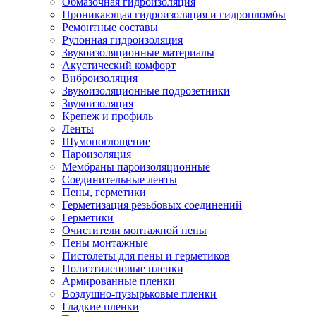
Обмазочная гидроизоляция
Проникающая гидроизоляция и гидропломбы
Ремонтные составы
Рулонная гидроизоляция
Звукоизоляционные материалы
Акустический комфорт
Виброизоляция
Звукоизоляционные подрозетники
Звукоизоляция
Крепеж и профиль
Ленты
Шумопоглощение
Пароизоляция
Мембраны пароизоляционные
Соединительные ленты
Пены, герметики
Герметизация резьбовых соединений
Герметики
Очистители монтажной пены
Пены монтажные
Пистолеты для пены и герметиков
Полиэтиленовые пленки
Армированные пленки
Воздушно-пузырьковые пленки
Гладкие пленки