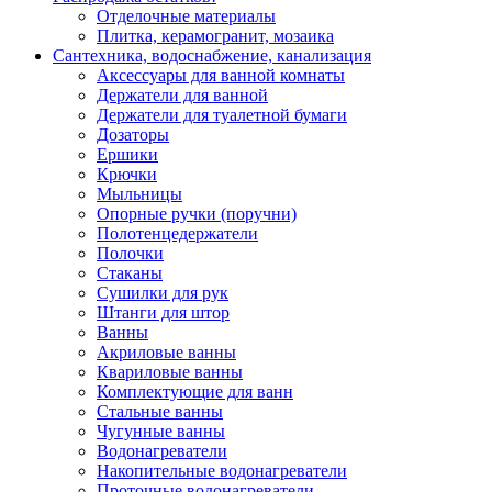
Отделочные материалы
Плитка, керамогранит, мозаика
Сантехника, водоснабжение, канализация
Аксессуары для ванной комнаты
Держатели для ванной
Держатели для туалетной бумаги
Дозаторы
Ершики
Крючки
Мыльницы
Опорные ручки (поручни)
Полотенцедержатели
Полочки
Стаканы
Сушилки для рук
Штанги для штор
Ванны
Акриловые ванны
Квариловые ванны
Комплектующие для ванн
Стальные ванны
Чугунные ванны
Водонагреватели
Накопительные водонагреватели
Проточные водонагреватели