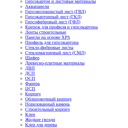
Гипсокартон и листовые материалы
Аквапанели
Гипсоволокнистый лист (ГВЛ)
Гипсокартонный лист (ГКЛ)
Гипсофибровый лист (ГФЛ)
Крепеж для профиля и гипсокартона
Ленты строительные
Панели на основе XPS
Профиль для гипсокартона
Стекло-фибровые листы
Стекломагниевый лист (СМЛ)
Шифер
Древесно-плитные материалы
ДВП
ДСП
ОСП
Фанера
ЦСП
Кирпич
Облицовочный кирпич
Поризованный камень
Строительный кирпич
Клеи
Жидкие гвозди
Клеи для дерева