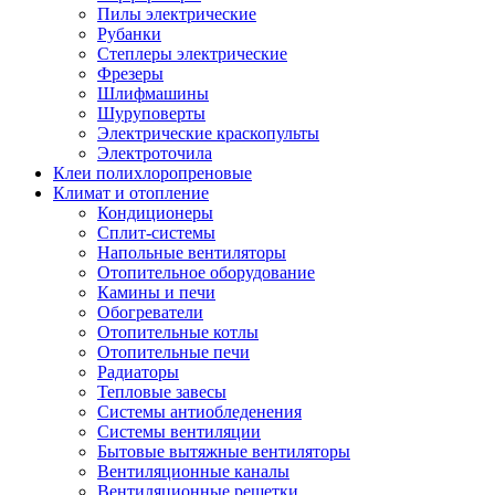
Пилы электрические
Рубанки
Степлеры электрические
Фрезеры
Шлифмашины
Шуруповерты
Электрические краскопульты
Электроточила
Клеи полихлоропреновые
Климат и отопление
Кондиционеры
Сплит-системы
Напольные вентиляторы
Отопительное оборудование
Камины и печи
Обогреватели
Отопительные котлы
Отопительные печи
Радиаторы
Тепловые завесы
Системы антиобледенения
Системы вентиляции
Бытовые вытяжные вентиляторы
Вентиляционные каналы
Вентиляционные решетки