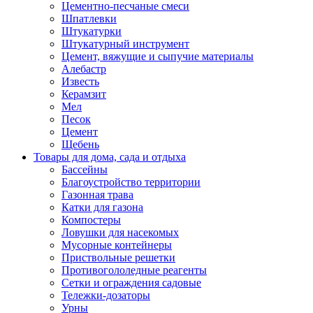
Цементно-песчаные смеси
Шпатлевки
Штукатурки
Штукатурный инструмент
Цемент, вяжущие и сыпучие материалы
Алебастр
Известь
Керамзит
Мел
Песок
Цемент
Щебень
Товары для дома, сада и отдыха
Бассейны
Благоустройство территории
Газонная трава
Катки для газона
Компостеры
Ловушки для насекомых
Мусорные контейнеры
Приствольные решетки
Противогололедные реагенты
Сетки и ограждения садовые
Тележки-дозаторы
Урны