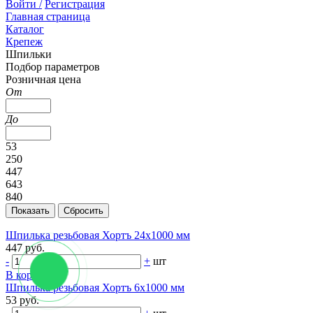
Войти /
Регистрация
Главная страница
Каталог
Крепеж
Шпильки
Подбор параметров
Розничная цена
От
До
53
250
447
643
840
Шпилька резьбовая Хортъ 24х1000 мм
447 руб.
-
+
шт
В корзину
Шпилька резьбовая Хортъ 6х1000 мм
53 руб.