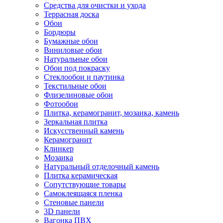
Средства для очистки и ухода
Террасная доска
Обои
Бордюры
Бумажные обои
Виниловые обои
Натуральные обои
Обои под покраску
Стеклообои и паутинка
Текстильные обои
Флизелиновые обои
Фотообои
Плитка, керамогранит, мозаика, камень
Зеркальная плитка
Искусственный камень
Керамогранит
Клинкер
Мозаика
Натуральный отделочный камень
Плитка керамическая
Сопутствующие товары
Самоклеящаяся пленка
Стеновые панели
3D панели
Вагонка ПВХ