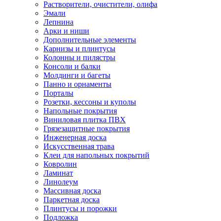
Растворители, очистители, олифа
Эмали
Лепнина
Арки и ниши
Дополнительные элементы
Карнизы и плинтусы
Колонны и пилястры
Консоли и балки
Молдинги и багеты
Панно и орнаменты
Порталы
Розетки, кессоны и куполы
Напольные покрытия
Виниловая плитка ПВХ
Грязезащитные покрытия
Инженерная доска
Искусственная трава
Клеи для напольных покрытий
Ковролин
Ламинат
Линолеум
Массивная доска
Паркетная доска
Плинтусы и порожки
Подложка