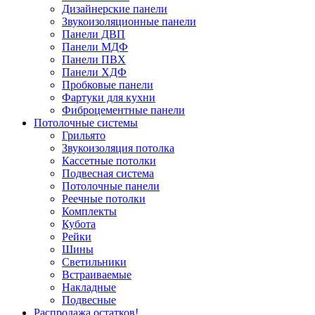
Дизайнерские панели
Звукоизоляционные панели
Панели ДВП
Панели МДФ
Панели ПВХ
Панели ХДФ
Пробковые панели
Фартуки для кухни
Фиброцементные панели
Потолочные системы
Грильято
Звукоизоляция потолка
Кассетные потолки
Подвесная система
Потолочные панели
Реечные потолки
Комплекты
Кубота
Рейки
Шины
Светильники
Встраиваемые
Накладные
Подвесные
Распродажа остатков!