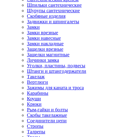
Шпильки сантехнические
Шурупы сантехнические
Скобяные изделия
Задвижки и шпингалеты
Замки
Замки врезные
Замки навесные
Замки накладные
Защелки врезные
Защелки магнитные
Личинки замка
Уголки, пластины, подвесы
Штанги и штангодержатели
Такелаж
Вертлюги
Зажимы для каната и троса
Карабины
Коуши
Крюки
Рым-гайки и болты
Скобы такелажные
Соединители цепи
Стропы
Талрепы