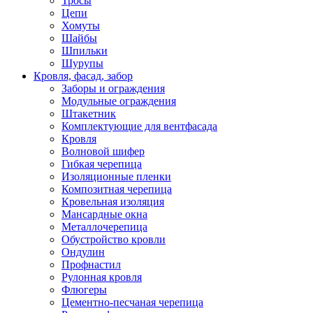
Тросы
Цепи
Хомуты
Шайбы
Шпильки
Шурупы
Кровля, фасад, забор
Заборы и ограждения
Модульные ограждения
Штакетник
Комплектующие для вентфасада
Кровля
Волновой шифер
Гибкая черепица
Изоляционные пленки
Композитная черепица
Кровельная изоляция
Мансардные окна
Металлочерепица
Обустройство кровли
Ондулин
Профнастил
Рулонная кровля
Флюгеры
Цементно-песчаная черепица