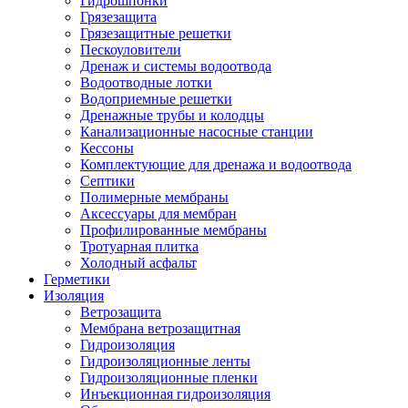
Гидрошпонки
Грязезащита
Грязезащитные решетки
Пескоуловители
Дренаж и системы водоотвода
Водоотводные лотки
Водоприемные решетки
Дренажные трубы и колодцы
Канализационные насосные станции
Кессоны
Комплектующие для дренажа и водоотвода
Септики
Полимерные мембраны
Аксессуары для мембран
Профилированные мембраны
Тротуарная плитка
Холодный асфальт
Герметики
Изоляция
Ветрозащита
Мембрана ветрозащитная
Гидроизоляция
Гидроизоляционные ленты
Гидроизоляционные пленки
Инъекционная гидроизоляция