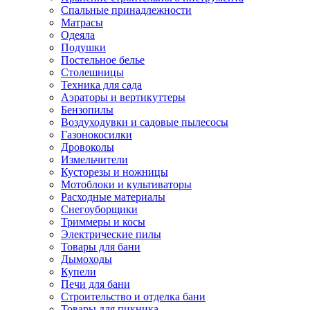
Спальные принадлежности
Матрасы
Одеяла
Подушки
Постельное белье
Столешницы
Техника для сада
Аэраторы и вертикуттеры
Бензопилы
Воздуходувки и садовые пылесосы
Газонокосилки
Дровоколы
Измельчители
Кусторезы и ножницы
Мотоблоки и культиваторы
Расходные материалы
Снегоуборщики
Триммеры и косы
Электрические пилы
Товары для бани
Дымоходы
Купели
Печи для бани
Строительство и отделка бани
Товары для пикника