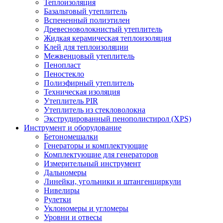
Теплоизоляция
Базальтовый утеплитель
Вспененный полиэтилен
Древесноволокнистый утеплитель
Жидкая керамическая теплоизоляция
Клей для теплоизоляции
Межвенцовый утеплитель
Пенопласт
Пеностекло
Полиэфирный утеплитель
Техническая изоляция
Утеплитель PIR
Утеплитель из стекловолокна
Экструдированный пенополистирол (XPS)
Инструмент и оборудование
Бетономешалки
Генераторы и комплектующие
Комплектующие для генераторов
Измерительный инструмент
Дальномеры
Линейки, угольники и штангенциркули
Нивелиры
Рулетки
Уклономеры и угломеры
Уровни и отвесы