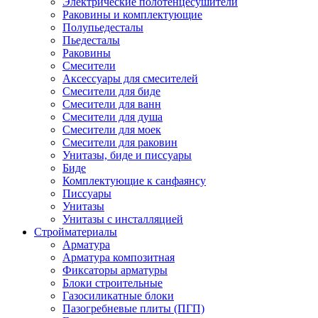
Электрические полотенцесушители
Раковины и комплектующие
Полупьедесталы
Пьедесталы
Раковины
Смесители
Аксессуары для смесителей
Смесители для биде
Смесители для ванн
Смесители для душа
Смесители для моек
Смесители для раковин
Унитазы, биде и писсуары
Биде
Комплектующие к санфаянсу
Писсуары
Унитазы
Унитазы с инсталляцией
Стройматериалы
Арматура
Арматура композитная
Фиксаторы арматуры
Блоки строительные
Газосиликатные блоки
Пазогребневые плиты (ПГП)