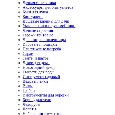
Дачная сантехника
Аксессуары для биотуалетов
Баки для душа
Биотуалеты
Душевые кабины для дачи
Умывальники и рукомойники
Дачные строения
Гаражи тентовые
Дровницы и поленницы
Игровые площадки
Пластиковые погреба
Сараи
Тенты и шатры
Декор для дома
Новогодний декор
Емкости для воды
Инструмент садовый
Ведра и лейки
Вилы
Грабли
Инструменты для обрезки
Корнеудалители
Ледорубы
Лопаты
Наборы инструментов