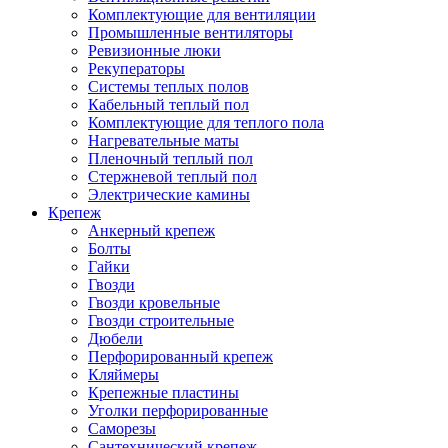
Комплектующие для вентиляции
Промышленные вентиляторы
Ревизионные люки
Рекуператоры
Системы теплых полов
Кабельный теплый пол
Комплектующие для теплого пола
Нагревательные маты
Пленочный теплый пол
Стержневой теплый пол
Электрические камины
Крепеж
Анкерный крепеж
Болты
Гайки
Гвозди
Гвозди кровельные
Гвозди строительные
Дюбели
Перфорированный крепеж
Кляймеры
Крепежные пластины
Уголки перфорированные
Саморезы
Сантехнический крепеж