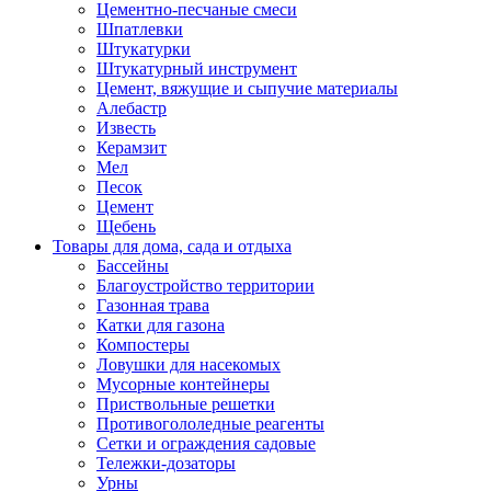
Цементно-песчаные смеси
Шпатлевки
Штукатурки
Штукатурный инструмент
Цемент, вяжущие и сыпучие материалы
Алебастр
Известь
Керамзит
Мел
Песок
Цемент
Щебень
Товары для дома, сада и отдыха
Бассейны
Благоустройство территории
Газонная трава
Катки для газона
Компостеры
Ловушки для насекомых
Мусорные контейнеры
Приствольные решетки
Противогололедные реагенты
Сетки и ограждения садовые
Тележки-дозаторы
Урны