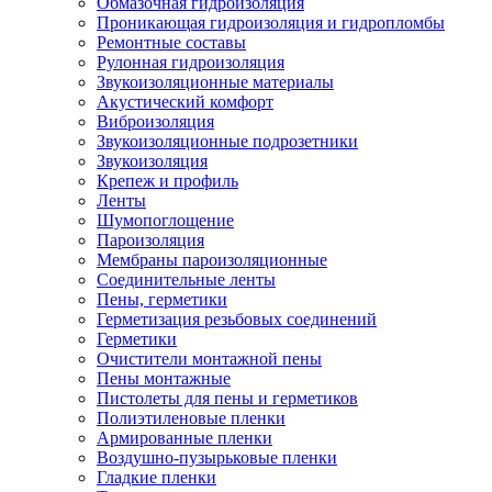
Обмазочная гидроизоляция
Проникающая гидроизоляция и гидропломбы
Ремонтные составы
Рулонная гидроизоляция
Звукоизоляционные материалы
Акустический комфорт
Виброизоляция
Звукоизоляционные подрозетники
Звукоизоляция
Крепеж и профиль
Ленты
Шумопоглощение
Пароизоляция
Мембраны пароизоляционные
Соединительные ленты
Пены, герметики
Герметизация резьбовых соединений
Герметики
Очистители монтажной пены
Пены монтажные
Пистолеты для пены и герметиков
Полиэтиленовые пленки
Армированные пленки
Воздушно-пузырьковые пленки
Гладкие пленки