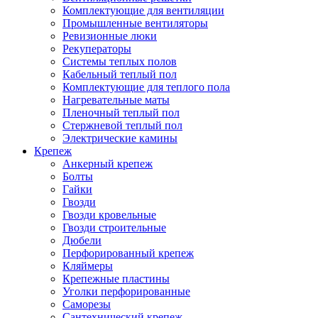
Комплектующие для вентиляции
Промышленные вентиляторы
Ревизионные люки
Рекуператоры
Системы теплых полов
Кабельный теплый пол
Комплектующие для теплого пола
Нагревательные маты
Пленочный теплый пол
Стержневой теплый пол
Электрические камины
Крепеж
Анкерный крепеж
Болты
Гайки
Гвозди
Гвозди кровельные
Гвозди строительные
Дюбели
Перфорированный крепеж
Кляймеры
Крепежные пластины
Уголки перфорированные
Саморезы
Сантехнический крепеж