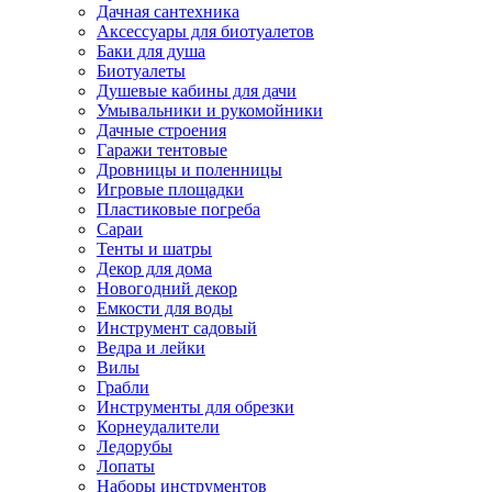
Дачная сантехника
Аксессуары для биотуалетов
Баки для душа
Биотуалеты
Душевые кабины для дачи
Умывальники и рукомойники
Дачные строения
Гаражи тентовые
Дровницы и поленницы
Игровые площадки
Пластиковые погреба
Сараи
Тенты и шатры
Декор для дома
Новогодний декор
Емкости для воды
Инструмент садовый
Ведра и лейки
Вилы
Грабли
Инструменты для обрезки
Корнеудалители
Ледорубы
Лопаты
Наборы инструментов