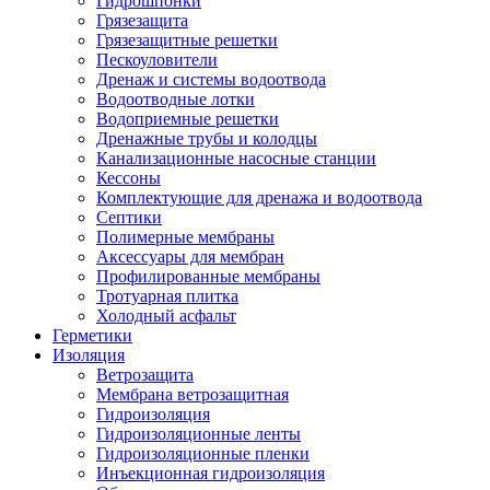
Гидрошпонки
Грязезащита
Грязезащитные решетки
Пескоуловители
Дренаж и системы водоотвода
Водоотводные лотки
Водоприемные решетки
Дренажные трубы и колодцы
Канализационные насосные станции
Кессоны
Комплектующие для дренажа и водоотвода
Септики
Полимерные мембраны
Аксессуары для мембран
Профилированные мембраны
Тротуарная плитка
Холодный асфальт
Герметики
Изоляция
Ветрозащита
Мембрана ветрозащитная
Гидроизоляция
Гидроизоляционные ленты
Гидроизоляционные пленки
Инъекционная гидроизоляция