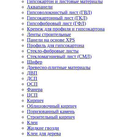
Гипсокартон и листовые материалы
Аквапанели
Гипсоволокнистый лист (ГВЛ)
Гипсокартонный лист (ГКЛ)
Гипсофибровый лист (ГФЛ)
Крепеж для профиля и гипсокартона
Ленты строительные
Панели на основе XPS
Профиль для гипсокартона
Стекло-фибровые листы
Стекломагниевый лист (СМЛ)
Шифер
Древесно-плитные материалы
ДВП
ДСП
ОСП
Фанера
ЦСП
Кирпич
Облицовочный кирпич
Поризованный камень
Строительный кирпич
Клеи
Жидкие гвозди
Клеи для дерева