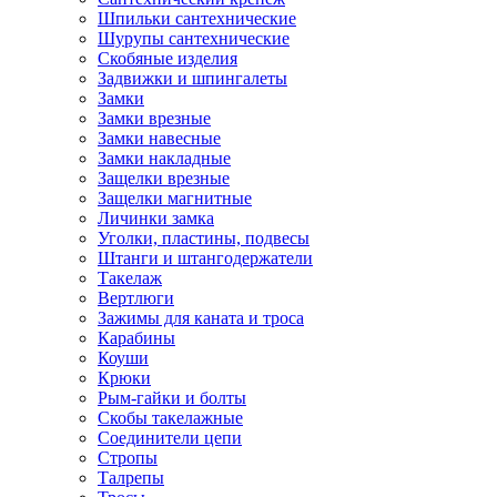
Шпильки сантехнические
Шурупы сантехнические
Скобяные изделия
Задвижки и шпингалеты
Замки
Замки врезные
Замки навесные
Замки накладные
Защелки врезные
Защелки магнитные
Личинки замка
Уголки, пластины, подвесы
Штанги и штангодержатели
Такелаж
Вертлюги
Зажимы для каната и троса
Карабины
Коуши
Крюки
Рым-гайки и болты
Скобы такелажные
Соединители цепи
Стропы
Талрепы