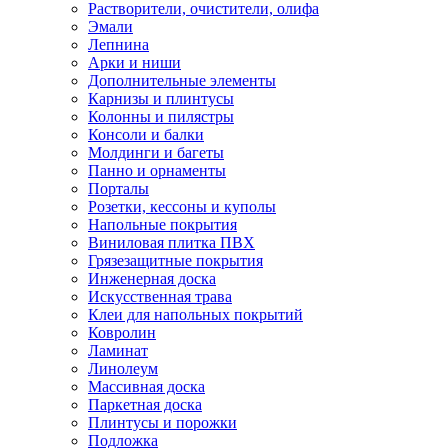
Растворители, очистители, олифа
Эмали
Лепнина
Арки и ниши
Дополнительные элементы
Карнизы и плинтусы
Колонны и пилястры
Консоли и балки
Молдинги и багеты
Панно и орнаменты
Порталы
Розетки, кессоны и куполы
Напольные покрытия
Виниловая плитка ПВХ
Грязезащитные покрытия
Инженерная доска
Искусственная трава
Клеи для напольных покрытий
Ковролин
Ламинат
Линолеум
Массивная доска
Паркетная доска
Плинтусы и порожки
Подложка