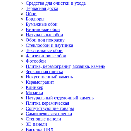
Средства для очистки и ухода
Террасная доска
Обои
Бордюры
Бумажные обои
Виниловые обои
Натуральные обои
Обои под покраску
Стеклообои и паутинка
Текстильные обои
Флизелиновые обои
Фотообои
Плитка, керамогранит, мозаика, камень
Зеркальная плитка
Искусственный камень
Керамогранит
Клинкер
Мозаика
Натуральный отделочный камень
Плитка керамическая
Сопутствующие товары
Самоклеящаяся пленка
Стеновые панели
3D панели
Вагонка ПВХ