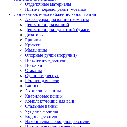
Отделочные материалы
Плитка, керамогранит, мозаика
Сантехника, водоснабжение, канализация
Аксессуары для ванной комнаты
Держатели для ванной
Держатели для туалетной бумаги
Дозаторы
Ершики
Крючки
Мыльницы
Опорные ручки (поручни)
Полотенцедержатели
Полочки
Стаканы
Сушилки для рук
Штанги для штор
Ванны
Акриловые ванны
Квариловые ванны
Комплектующие для ванн
Стальные ванны
Чугунные ванны
Водонагреватели
Накопительные водонагреватели
Проточные водонагреватели