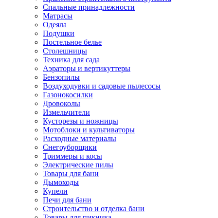
Спальные принадлежности
Матрасы
Одеяла
Подушки
Постельное белье
Столешницы
Техника для сада
Аэраторы и вертикуттеры
Бензопилы
Воздуходувки и садовые пылесосы
Газонокосилки
Дровоколы
Измельчители
Кусторезы и ножницы
Мотоблоки и культиваторы
Расходные материалы
Снегоуборщики
Триммеры и косы
Электрические пилы
Товары для бани
Дымоходы
Купели
Печи для бани
Строительство и отделка бани
Товары для пикника