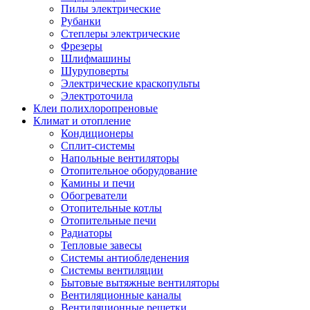
Пилы электрические
Рубанки
Степлеры электрические
Фрезеры
Шлифмашины
Шуруповерты
Электрические краскопульты
Электроточила
Клеи полихлоропреновые
Климат и отопление
Кондиционеры
Сплит-системы
Напольные вентиляторы
Отопительное оборудование
Камины и печи
Обогреватели
Отопительные котлы
Отопительные печи
Радиаторы
Тепловые завесы
Системы антиобледенения
Системы вентиляции
Бытовые вытяжные вентиляторы
Вентиляционные каналы
Вентиляционные решетки