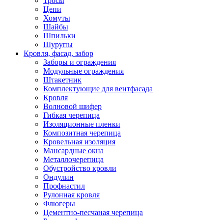
Тросы
Цепи
Хомуты
Шайбы
Шпильки
Шурупы
Кровля, фасад, забор
Заборы и ограждения
Модульные ограждения
Штакетник
Комплектующие для вентфасада
Кровля
Волновой шифер
Гибкая черепица
Изоляционные пленки
Композитная черепица
Кровельная изоляция
Мансардные окна
Металлочерепица
Обустройство кровли
Ондулин
Профнастил
Рулонная кровля
Флюгеры
Цементно-песчаная черепица