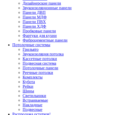
Дизайнерские панели
Звукоизоляционные панели
Панели ДВП
Панели МДФ
Панели ПВХ
Панели ХДФ
Пробковые панели
Фартуки для кухни
Фиброцементные панели
Потолочные системы
Грильято
Звукоизоляция потолка
Кассетные потолки
Подвесная система
Потолочные панели
Реечные потолки
Комплекты
Кубота
Рейки
Шины
Светильники
Встраиваемые
Накладные
Подвесные
Распродажа остатков!