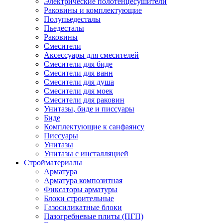
Электрические полотенцесушители
Раковины и комплектующие
Полупьедесталы
Пьедесталы
Раковины
Смесители
Аксессуары для смесителей
Смесители для биде
Смесители для ванн
Смесители для душа
Смесители для моек
Смесители для раковин
Унитазы, биде и писсуары
Биде
Комплектующие к санфаянсу
Писсуары
Унитазы
Унитазы с инсталляцией
Стройматериалы
Арматура
Арматура композитная
Фиксаторы арматуры
Блоки строительные
Газосиликатные блоки
Пазогребневые плиты (ПГП)