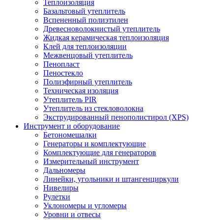
Теплоизоляция
Базальтовый утеплитель
Вспененный полиэтилен
Древесноволокнистый утеплитель
Жидкая керамическая теплоизоляция
Клей для теплоизоляции
Межвенцовый утеплитель
Пенопласт
Пеностекло
Полиэфирный утеплитель
Техническая изоляция
Утеплитель PIR
Утеплитель из стекловолокна
Экструдированный пенополистирол (XPS)
Инструмент и оборудование
Бетономешалки
Генераторы и комплектующие
Комплектующие для генераторов
Измерительный инструмент
Дальномеры
Линейки, угольники и штангенциркули
Нивелиры
Рулетки
Уклономеры и угломеры
Уровни и отвесы