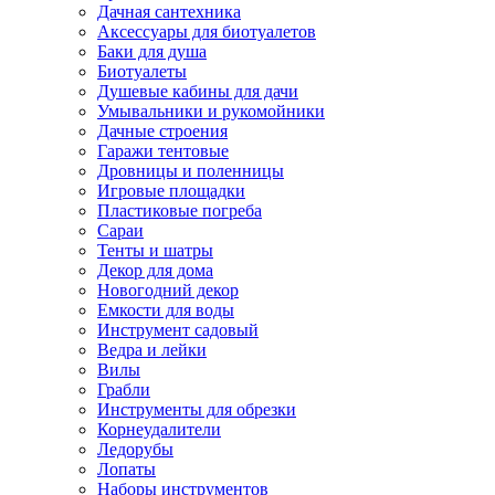
Дачная сантехника
Аксессуары для биотуалетов
Баки для душа
Биотуалеты
Душевые кабины для дачи
Умывальники и рукомойники
Дачные строения
Гаражи тентовые
Дровницы и поленницы
Игровые площадки
Пластиковые погреба
Сараи
Тенты и шатры
Декор для дома
Новогодний декор
Емкости для воды
Инструмент садовый
Ведра и лейки
Вилы
Грабли
Инструменты для обрезки
Корнеудалители
Ледорубы
Лопаты
Наборы инструментов