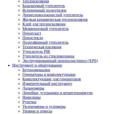
Теплоизоляция
Базальтовый утеплитель
Вспененный полиэтилен
Древесноволокнистый утеплитель
Жидкая керамическая теплоизоляция
Клей для теплоизоляции
Межвенцовый утеплитель
Пенопласт
Пеностекло
Полиэфирный утеплитель
Техническая изоляция
Утеплитель PIR
Утеплитель из стекловолокна
Экструдированный пенополистирол (XPS)
Инструмент и оборудование
Бетономешалки
Генераторы и комплектующие
Комплектующие для генераторов
Измерительный инструмент
Дальномеры
Линейки, угольники и штангенциркули
Нивелиры
Рулетки
Уклономеры и угломеры
Уровни и отвесы