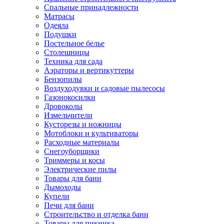
Спальные принадлежности
Матрасы
Одеяла
Подушки
Постельное белье
Столешницы
Техника для сада
Аэраторы и вертикуттеры
Бензопилы
Воздуходувки и садовые пылесосы
Газонокосилки
Дровоколы
Измельчители
Кусторезы и ножницы
Мотоблоки и культиваторы
Расходные материалы
Снегоуборщики
Триммеры и косы
Электрические пилы
Товары для бани
Дымоходы
Купели
Печи для бани
Строительство и отделка бани
Товары для пикника