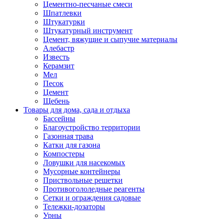
Цементно-песчаные смеси
Шпатлевки
Штукатурки
Штукатурный инструмент
Цемент, вяжущие и сыпучие материалы
Алебастр
Известь
Керамзит
Мел
Песок
Цемент
Щебень
Товары для дома, сада и отдыха
Бассейны
Благоустройство территории
Газонная трава
Катки для газона
Компостеры
Ловушки для насекомых
Мусорные контейнеры
Приствольные решетки
Противогололедные реагенты
Сетки и ограждения садовые
Тележки-дозаторы
Урны