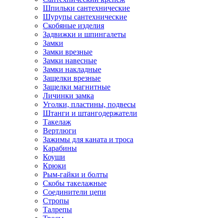
Шпильки сантехнические
Шурупы сантехнические
Скобяные изделия
Задвижки и шпингалеты
Замки
Замки врезные
Замки навесные
Замки накладные
Защелки врезные
Защелки магнитные
Личинки замка
Уголки, пластины, подвесы
Штанги и штангодержатели
Такелаж
Вертлюги
Зажимы для каната и троса
Карабины
Коуши
Крюки
Рым-гайки и болты
Скобы такелажные
Соединители цепи
Стропы
Талрепы