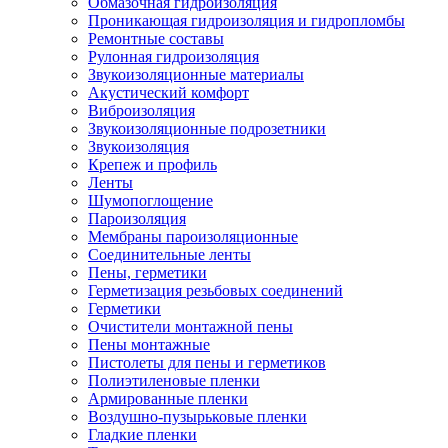
Обмазочная гидроизоляция
Проникающая гидроизоляция и гидропломбы
Ремонтные составы
Рулонная гидроизоляция
Звукоизоляционные материалы
Акустический комфорт
Виброизоляция
Звукоизоляционные подрозетники
Звукоизоляция
Крепеж и профиль
Ленты
Шумопоглощение
Пароизоляция
Мембраны пароизоляционные
Соединительные ленты
Пены, герметики
Герметизация резьбовых соединений
Герметики
Очистители монтажной пены
Пены монтажные
Пистолеты для пены и герметиков
Полиэтиленовые пленки
Армированные пленки
Воздушно-пузырьковые пленки
Гладкие пленки