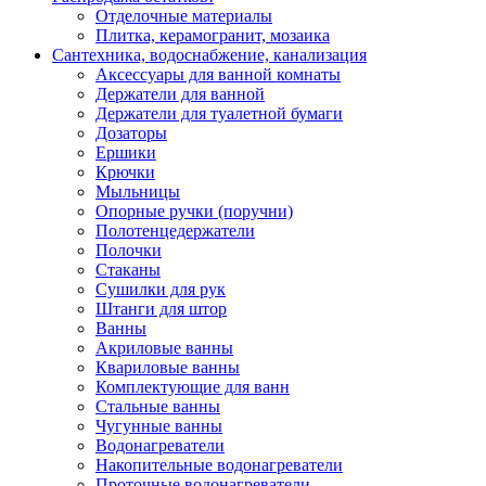
Отделочные материалы
Плитка, керамогранит, мозаика
Сантехника, водоснабжение, канализация
Аксессуары для ванной комнаты
Держатели для ванной
Держатели для туалетной бумаги
Дозаторы
Ершики
Крючки
Мыльницы
Опорные ручки (поручни)
Полотенцедержатели
Полочки
Стаканы
Сушилки для рук
Штанги для штор
Ванны
Акриловые ванны
Квариловые ванны
Комплектующие для ванн
Стальные ванны
Чугунные ванны
Водонагреватели
Накопительные водонагреватели
Проточные водонагреватели