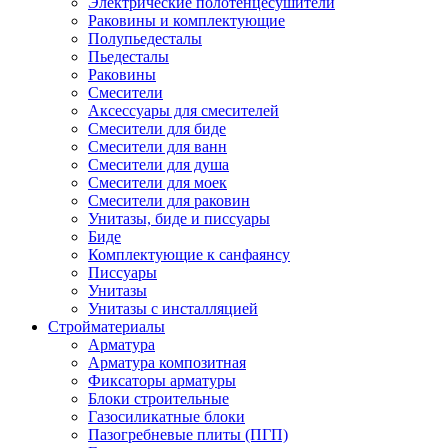
Электрические полотенцесушители
Раковины и комплектующие
Полупьедесталы
Пьедесталы
Раковины
Смесители
Аксессуары для смесителей
Смесители для биде
Смесители для ванн
Смесители для душа
Смесители для моек
Смесители для раковин
Унитазы, биде и писсуары
Биде
Комплектующие к санфаянсу
Писсуары
Унитазы
Унитазы с инсталляцией
Стройматериалы
Арматура
Арматура композитная
Фиксаторы арматуры
Блоки строительные
Газосиликатные блоки
Пазогребневые плиты (ПГП)