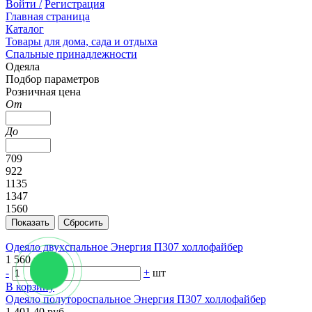
Войти /
Регистрация
Главная страница
Каталог
Товары для дома, сада и отдыха
Спальные принадлежности
Одеяла
Подбор параметров
Розничная цена
От
До
709
922
1135
1347
1560
Одеяло двухспальное Энергия П307 холлофайбер
1 560 руб.
-
+
шт
В корзину
Одеяло полутороспальное Энергия П307 холлофайбер
1 401.40 руб.