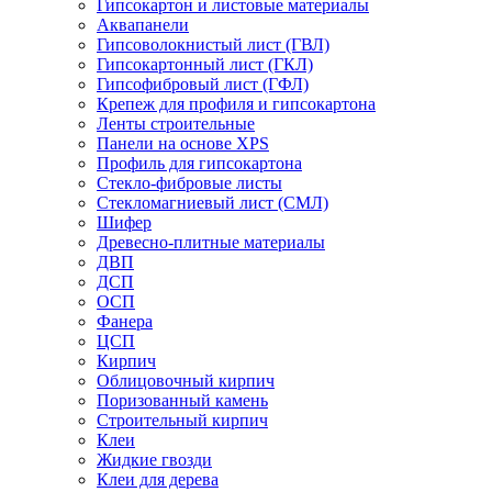
Гипсокартон и листовые материалы
Аквапанели
Гипсоволокнистый лист (ГВЛ)
Гипсокартонный лист (ГКЛ)
Гипсофибровый лист (ГФЛ)
Крепеж для профиля и гипсокартона
Ленты строительные
Панели на основе XPS
Профиль для гипсокартона
Стекло-фибровые листы
Стекломагниевый лист (СМЛ)
Шифер
Древесно-плитные материалы
ДВП
ДСП
ОСП
Фанера
ЦСП
Кирпич
Облицовочный кирпич
Поризованный камень
Строительный кирпич
Клеи
Жидкие гвозди
Клеи для дерева