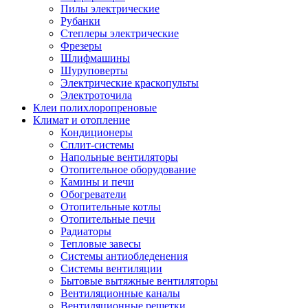
Пилы электрические
Рубанки
Степлеры электрические
Фрезеры
Шлифмашины
Шуруповерты
Электрические краскопульты
Электроточила
Клеи полихлоропреновые
Климат и отопление
Кондиционеры
Сплит-системы
Напольные вентиляторы
Отопительное оборудование
Камины и печи
Обогреватели
Отопительные котлы
Отопительные печи
Радиаторы
Тепловые завесы
Системы антиобледенения
Системы вентиляции
Бытовые вытяжные вентиляторы
Вентиляционные каналы
Вентиляционные решетки