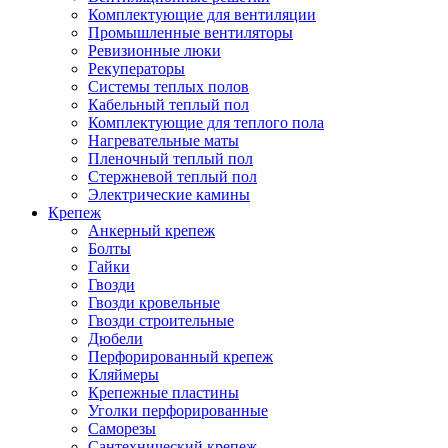
Комплектующие для вентиляции
Промышленные вентиляторы
Ревизионные люки
Рекуператоры
Системы теплых полов
Кабельный теплый пол
Комплектующие для теплого пола
Нагревательные маты
Пленочный теплый пол
Стержневой теплый пол
Электрические камины
Крепеж
Анкерный крепеж
Болты
Гайки
Гвозди
Гвозди кровельные
Гвозди строительные
Дюбели
Перфорированный крепеж
Кляймеры
Крепежные пластины
Уголки перфорированные
Саморезы
Сантехнический крепеж