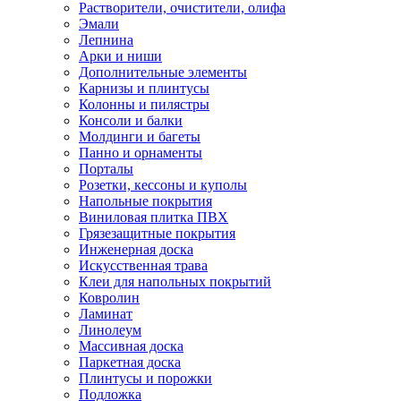
Растворители, очистители, олифа
Эмали
Лепнина
Арки и ниши
Дополнительные элементы
Карнизы и плинтусы
Колонны и пилястры
Консоли и балки
Молдинги и багеты
Панно и орнаменты
Порталы
Розетки, кессоны и куполы
Напольные покрытия
Виниловая плитка ПВХ
Грязезащитные покрытия
Инженерная доска
Искусственная трава
Клеи для напольных покрытий
Ковролин
Ламинат
Линолеум
Массивная доска
Паркетная доска
Плинтусы и порожки
Подложка