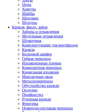
Тросы
Цепи
Хомуты
Шайбы
Шпильки
Шурупы
Кровля, фасад, забор
Заборы и ограждения
Модульные ограждения
Штакетник
Комплектующие для вентфасада
Кровля
Волновой шифер
Гибкая черепица
Изоляционные пленки
Композитная черепица
Кровельная изоляция
Мансардные окна
Металлочерепица
Обустройство кровли
Ондулин
Профнастил
Рулонная кровля
Флюгеры
Цементно-песчаная черепица