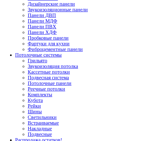
Дизайнерские панели
Звукоизоляционные панели
Панели ДВП
Панели МДФ
Панели ПВХ
Панели ХДФ
Пробковые панели
Фартуки для кухни
Фиброцементные панели
Потолочные системы
Грильято
Звукоизоляция потолка
Кассетные потолки
Подвесная система
Потолочные панели
Реечные потолки
Комплекты
Кубота
Рейки
Шины
Светильники
Встраиваемые
Накладные
Подвесные
Распродажа остатков!