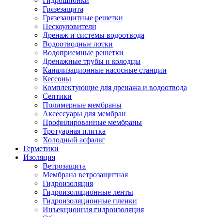
Гидрошпонки
Грязезащита
Грязезащитные решетки
Пескоуловители
Дренаж и системы водоотвода
Водоотводные лотки
Водоприемные решетки
Дренажные трубы и колодцы
Канализационные насосные станции
Кессоны
Комплектующие для дренажа и водоотвода
Септики
Полимерные мембраны
Аксессуары для мембран
Профилированные мембраны
Тротуарная плитка
Холодный асфальт
Герметики
Изоляция
Ветрозащита
Мембрана ветрозащитная
Гидроизоляция
Гидроизоляционные ленты
Гидроизоляционные пленки
Инъекционная гидроизоляция