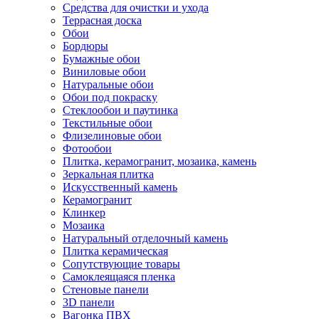
Средства для очистки и ухода
Террасная доска
Обои
Бордюры
Бумажные обои
Виниловые обои
Натуральные обои
Обои под покраску
Стеклообои и паутинка
Текстильные обои
Флизелиновые обои
Фотообои
Плитка, керамогранит, мозаика, камень
Зеркальная плитка
Искусственный камень
Керамогранит
Клинкер
Мозаика
Натуральный отделочный камень
Плитка керамическая
Сопутствующие товары
Самоклеящаяся пленка
Стеновые панели
3D панели
Вагонка ПВХ