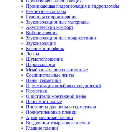
Обмазочная гидроизоляция
Проникающая гидроизоляция и гидропломбы
Ремонтные составы
Рулонная гидроизоляция
Звукоизоляционные материалы
Акустический комфорт
Виброизоляция
Звукоизоляционные подрозетники
Звукоизоляция
Крепеж и профиль
Ленты
Шумопоглощение
Пароизоляция
Мембраны пароизоляционные
Соединительные ленты
Пены, герметики
Герметизация резьбовых соединений
Герметики
Очистители монтажной пены
Пены монтажные
Пистолеты для пены и герметиков
Полиэтиленовые пленки
Армированные пленки
Воздушно-пузырьковые пленки
Гладкие пленки