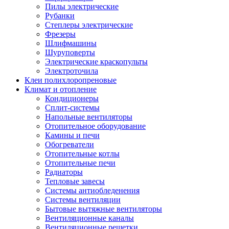
Пилы электрические
Рубанки
Степлеры электрические
Фрезеры
Шлифмашины
Шуруповерты
Электрические краскопульты
Электроточила
Клеи полихлоропреновые
Климат и отопление
Кондиционеры
Сплит-системы
Напольные вентиляторы
Отопительное оборудование
Камины и печи
Обогреватели
Отопительные котлы
Отопительные печи
Радиаторы
Тепловые завесы
Системы антиобледенения
Системы вентиляции
Бытовые вытяжные вентиляторы
Вентиляционные каналы
Вентиляционные решетки