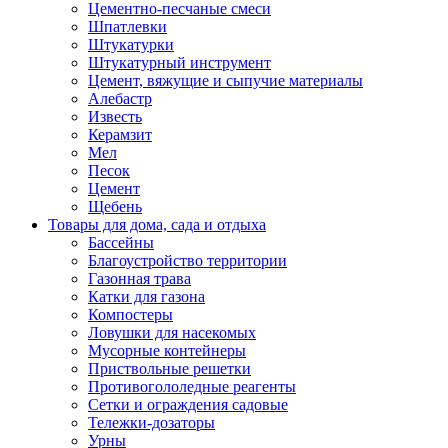
Цементно-песчаные смеси
Шпатлевки
Штукатурки
Штукатурный инструмент
Цемент, вяжущие и сыпучие материалы
Алебастр
Известь
Керамзит
Мел
Песок
Цемент
Щебень
Товары для дома, сада и отдыха
Бассейны
Благоустройство территории
Газонная трава
Катки для газона
Компостеры
Ловушки для насекомых
Мусорные контейнеры
Приствольные решетки
Противогололедные реагенты
Сетки и ограждения садовые
Тележки-дозаторы
Урны