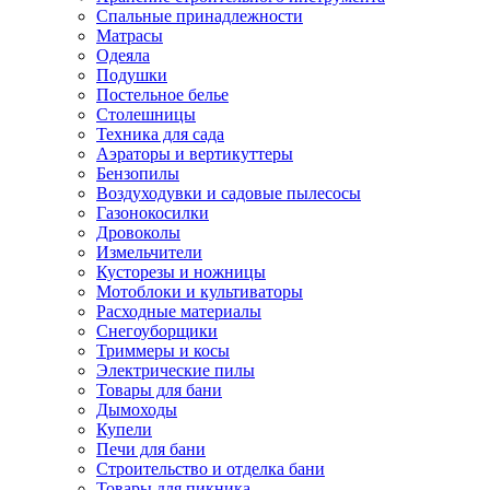
Спальные принадлежности
Матрасы
Одеяла
Подушки
Постельное белье
Столешницы
Техника для сада
Аэраторы и вертикуттеры
Бензопилы
Воздуходувки и садовые пылесосы
Газонокосилки
Дровоколы
Измельчители
Кусторезы и ножницы
Мотоблоки и культиваторы
Расходные материалы
Снегоуборщики
Триммеры и косы
Электрические пилы
Товары для бани
Дымоходы
Купели
Печи для бани
Строительство и отделка бани
Товары для пикника