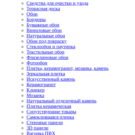
Средства для очистки и ухода
Террасная доска
Обои
Бордюры
Бумажные обои
Виниловые обои
Натуральные обои
Обои под покраску
Стеклообои и паутинка
Текстильные обои
Флизелиновые обои
Фотообои
Плитка, керамогранит, мозаика, камень
Зеркальная плитка
Искусственный камень
Керамогранит
Клинкер
Мозаика
Натуральный отделочный камень
Плитка керамическая
Сопутствующие товары
Самоклеящаяся пленка
Стеновые панели
3D панели
Вагонка ПВХ