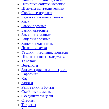
Шпильки сантехнические
Шурупы сантехнические
Скобяные изделия
Задвижки и шпингалеты
Замки
Замки врезные
Замки навесные
Замки накладные
Защелки врезные
Защелки магнитные
Личинки замка
Уголки, пластины, подвесы
Штанги и штангодержатели
Такелаж
Вертлюги
Зажимы для каната и троса
Карабины
Коуши
Крюки
Рым-гайки и болты
Скобы такелажные
Соединители цепи
Стропы
Талрепы