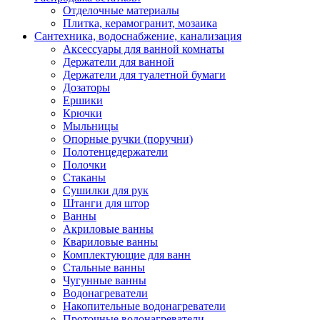
Отделочные материалы
Плитка, керамогранит, мозаика
Сантехника, водоснабжение, канализация
Аксессуары для ванной комнаты
Держатели для ванной
Держатели для туалетной бумаги
Дозаторы
Ершики
Крючки
Мыльницы
Опорные ручки (поручни)
Полотенцедержатели
Полочки
Стаканы
Сушилки для рук
Штанги для штор
Ванны
Акриловые ванны
Квариловые ванны
Комплектующие для ванн
Стальные ванны
Чугунные ванны
Водонагреватели
Накопительные водонагреватели
Проточные водонагреватели