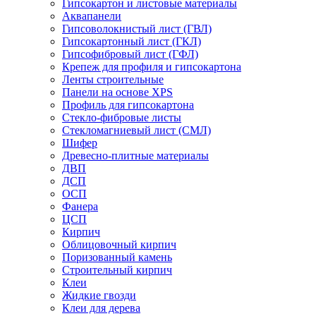
Гипсокартон и листовые материалы
Аквапанели
Гипсоволокнистый лист (ГВЛ)
Гипсокартонный лист (ГКЛ)
Гипсофибровый лист (ГФЛ)
Крепеж для профиля и гипсокартона
Ленты строительные
Панели на основе XPS
Профиль для гипсокартона
Стекло-фибровые листы
Стекломагниевый лист (СМЛ)
Шифер
Древесно-плитные материалы
ДВП
ДСП
ОСП
Фанера
ЦСП
Кирпич
Облицовочный кирпич
Поризованный камень
Строительный кирпич
Клеи
Жидкие гвозди
Клеи для дерева