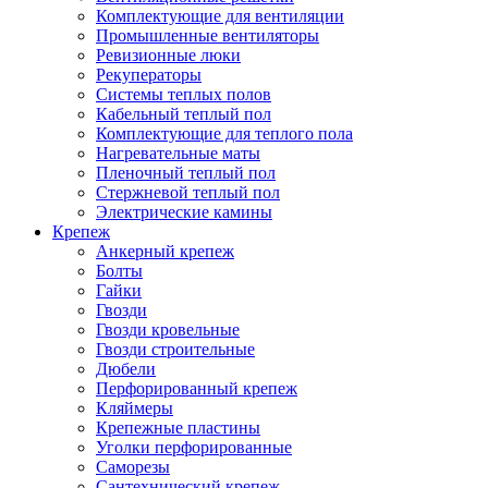
Комплектующие для вентиляции
Промышленные вентиляторы
Ревизионные люки
Рекуператоры
Системы теплых полов
Кабельный теплый пол
Комплектующие для теплого пола
Нагревательные маты
Пленочный теплый пол
Стержневой теплый пол
Электрические камины
Крепеж
Анкерный крепеж
Болты
Гайки
Гвозди
Гвозди кровельные
Гвозди строительные
Дюбели
Перфорированный крепеж
Кляймеры
Крепежные пластины
Уголки перфорированные
Саморезы
Сантехнический крепеж