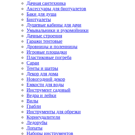
Дачная сантехника
Аксессуары для биотуалетов
Баки для душа
Биотуалеты
Душевые кабины для дачи
Умывальники и рукомойники
Дачные строения
Гаражи тентовые
Дровницы и поленницы
Игровые площадки
Пластиковые погреба
Сараи
Тенты и шатры
Декор для дома
Новогодний декор
Емкости для воды
Инструмент садовый
Ведра и лейки
Вилы
Грабли
Инструменты для обрезки
Корнеудалители
Ледорубы
Лопаты
Наборы инструментов