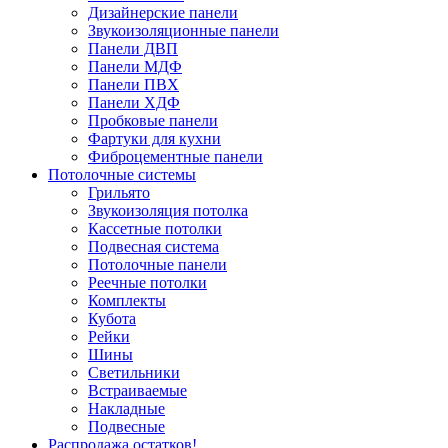
Дизайнерские панели
Звукоизоляционные панели
Панели ДВП
Панели МДФ
Панели ПВХ
Панели ХДФ
Пробковые панели
Фартуки для кухни
Фиброцементные панели
Потолочные системы
Грильято
Звукоизоляция потолка
Кассетные потолки
Подвесная система
Потолочные панели
Реечные потолки
Комплекты
Кубота
Рейки
Шины
Светильники
Встраиваемые
Накладные
Подвесные
Распродажа остатков!