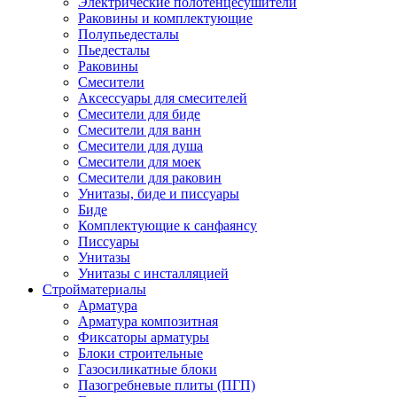
Электрические полотенцесушители
Раковины и комплектующие
Полупьедесталы
Пьедесталы
Раковины
Смесители
Аксессуары для смесителей
Смесители для биде
Смесители для ванн
Смесители для душа
Смесители для моек
Смесители для раковин
Унитазы, биде и писсуары
Биде
Комплектующие к санфаянсу
Писсуары
Унитазы
Унитазы с инсталляцией
Стройматериалы
Арматура
Арматура композитная
Фиксаторы арматуры
Блоки строительные
Газосиликатные блоки
Пазогребневые плиты (ПГП)