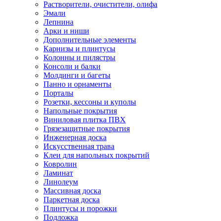
Растворители, очистители, олифа
Эмали
Лепнина
Арки и ниши
Дополнительные элементы
Карнизы и плинтусы
Колонны и пилястры
Консоли и балки
Молдинги и багеты
Панно и орнаменты
Порталы
Розетки, кессоны и куполы
Напольные покрытия
Виниловая плитка ПВХ
Грязезащитные покрытия
Инженерная доска
Искусственная трава
Клеи для напольных покрытий
Ковролин
Ламинат
Линолеум
Массивная доска
Паркетная доска
Плинтусы и порожки
Подложка