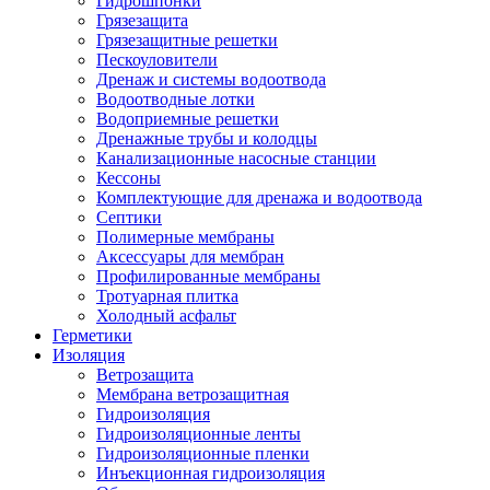
Гидрошпонки
Грязезащита
Грязезащитные решетки
Пескоуловители
Дренаж и системы водоотвода
Водоотводные лотки
Водоприемные решетки
Дренажные трубы и колодцы
Канализационные насосные станции
Кессоны
Комплектующие для дренажа и водоотвода
Септики
Полимерные мембраны
Аксессуары для мембран
Профилированные мембраны
Тротуарная плитка
Холодный асфальт
Герметики
Изоляция
Ветрозащита
Мембрана ветрозащитная
Гидроизоляция
Гидроизоляционные ленты
Гидроизоляционные пленки
Инъекционная гидроизоляция