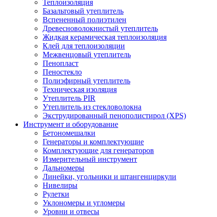
Теплоизоляция
Базальтовый утеплитель
Вспененный полиэтилен
Древесноволокнистый утеплитель
Жидкая керамическая теплоизоляция
Клей для теплоизоляции
Межвенцовый утеплитель
Пенопласт
Пеностекло
Полиэфирный утеплитель
Техническая изоляция
Утеплитель PIR
Утеплитель из стекловолокна
Экструдированный пенополистирол (XPS)
Инструмент и оборудование
Бетономешалки
Генераторы и комплектующие
Комплектующие для генераторов
Измерительный инструмент
Дальномеры
Линейки, угольники и штангенциркули
Нивелиры
Рулетки
Уклономеры и угломеры
Уровни и отвесы