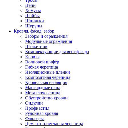
Тросы
Цепи
Хомуты
Шайбы
Шпильки
Шурупы
Кровля, фасад, забор
Заборы и ограждения
Модульные ограждения
Штакетник
Комплектующие для вентфасада
Кровля
Волновой шифер
Гибкая черепица
Изоляционные пленки
Композитная черепица
Кровельная изоляция
Мансардные окна
Металлочерепица
Обустройство кровли
Ондулин
Профнастил
Рулонная кровля
Флюгеры
Цементно-песчаная черепица