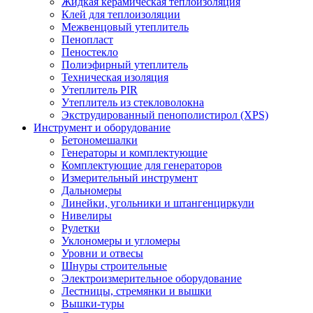
Жидкая керамическая теплоизоляция
Клей для теплоизоляции
Межвенцовый утеплитель
Пенопласт
Пеностекло
Полиэфирный утеплитель
Техническая изоляция
Утеплитель PIR
Утеплитель из стекловолокна
Экструдированный пенополистирол (XPS)
Инструмент и оборудование
Бетономешалки
Генераторы и комплектующие
Комплектующие для генераторов
Измерительный инструмент
Дальномеры
Линейки, угольники и штангенциркули
Нивелиры
Рулетки
Уклономеры и угломеры
Уровни и отвесы
Шнуры строительные
Электроизмерительное оборудование
Лестницы, стремянки и вышки
Вышки-туры