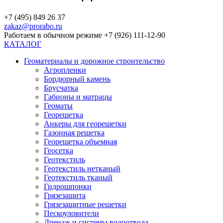
+7 (495) 849 26 37
zakaz@prorabo.ru
Работаем в обычном режиме +7 (926) 111-12-90
КАТАЛОГ
Геоматериалы и дорожное строительство
Агропленки
Бордюрный камень
Брусчатка
Габионы и матрацы
Геоматы
Георешетка
Анкеры для георешетки
Газонная решетка
Георешетка объемная
Геосетка
Геотекстиль
Геотекстиль нетканый
Геотекстиль тканый
Гидрошпонки
Грязезащита
Грязезащитные решетки
Пескоуловители
Дренаж и системы водоотвода