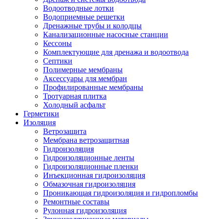
Водоотводные лотки
Водоприемные решетки
Дренажные трубы и колодцы
Канализационные насосные станции
Кессоны
Комплектующие для дренажа и водоотвода
Септики
Полимерные мембраны
Аксессуары для мембран
Профилированные мембраны
Тротуарная плитка
Холодный асфальт
Герметики
Изоляция
Ветрозащита
Мембрана ветрозащитная
Гидроизоляция
Гидроизоляционные ленты
Гидроизоляционные пленки
Инъекционная гидроизоляция
Обмазочная гидроизоляция
Проникающая гидроизоляция и гидропломбы
Ремонтные составы
Рулонная гидроизоляция