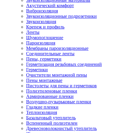
Звукоизоляционные материалы
Акустический комфорт
Виброизоляция
Звукоизоляционные подрозетники
Звукоизоляция
Крепеж и профиль
Ленты
Шумопоглощение
Пароизоляция
Мембраны пароизоляционные
Соединительные ленты
Пены, герметики
Герметизация резьбовых соединений
Герметики
Очистители монтажной пены
Пены монтажные
Пистолеты для пены и герметиков
Полиэтиленовые пленки
Армированные пленки
Воздушно-пузырьковые пленки
Гладкие пленки
Теплоизоляция
Базальтовый утеплитель
Вспененный полиэтилен
Древесноволокнистый утеплитель