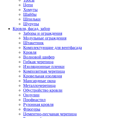
Тросы
Цепи
Хомуты
Шайбы
Шпильки
Шурупы
Кровля, фасад, забор
Заборы и ограждения
Модульные ограждения
Штакетник
Комплектующие для вентфасада
Кровля
Волновой шифер
Гибкая черепица
Изоляционные пленки
Композитная черепица
Кровельная изоляция
Мансардные окна
Металлочерепица
Обустройство кровли
Ондулин
Профнастил
Рулонная кровля
Флюгеры
Цементно-песчаная черепица