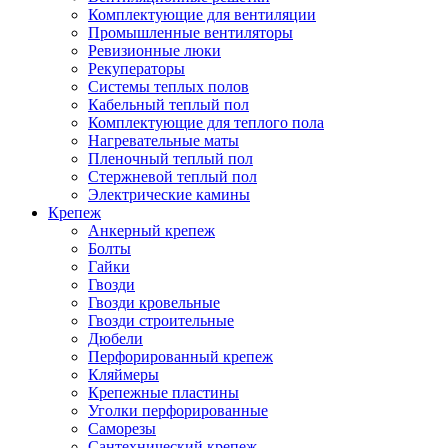
Комплектующие для вентиляции
Промышленные вентиляторы
Ревизионные люки
Рекуператоры
Системы теплых полов
Кабельный теплый пол
Комплектующие для теплого пола
Нагревательные маты
Пленочный теплый пол
Стержневой теплый пол
Электрические камины
Крепеж
Анкерный крепеж
Болты
Гайки
Гвозди
Гвозди кровельные
Гвозди строительные
Дюбели
Перфорированный крепеж
Кляймеры
Крепежные пластины
Уголки перфорированные
Саморезы
Сантехнический крепеж