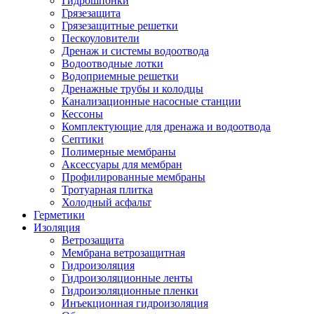
Гидрошпонки
Грязезащита
Грязезащитные решетки
Пескоуловители
Дренаж и системы водоотвода
Водоотводные лотки
Водоприемные решетки
Дренажные трубы и колодцы
Канализационные насосные станции
Кессоны
Комплектующие для дренажа и водоотвода
Септики
Полимерные мембраны
Аксессуары для мембран
Профилированные мембраны
Тротуарная плитка
Холодный асфальт
Герметики
Изоляция
Ветрозащита
Мембрана ветрозащитная
Гидроизоляция
Гидроизоляционные ленты
Гидроизоляционные пленки
Инъекционная гидроизоляция