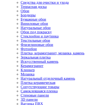
Средства для очистки и ухода
Террасная доска
Обои
Бордюры
Бумажные обои
Виниловые обои
Натуральные обои
Обои под покраску
Стеклообои и паутинка
Текстильные обои
Флизелиновые обои
Фотообои
Плитка, керамогранит, мозаика, камень
Зеркальная плитка
Искусственный камень
Керамогранит
Клинкер
Мозаика
Натуральный отделочный камень
Плитка керамическая
Сопутствующие товары
Самоклеящаяся пленка
Стеновые панели
3D панели
Вагонка ПВХ