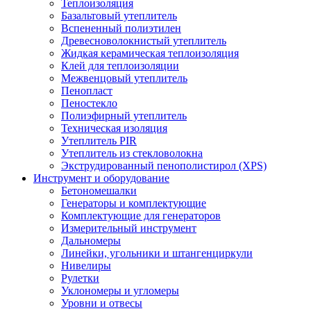
Теплоизоляция
Базальтовый утеплитель
Вспененный полиэтилен
Древесноволокнистый утеплитель
Жидкая керамическая теплоизоляция
Клей для теплоизоляции
Межвенцовый утеплитель
Пенопласт
Пеностекло
Полиэфирный утеплитель
Техническая изоляция
Утеплитель PIR
Утеплитель из стекловолокна
Экструдированный пенополистирол (XPS)
Инструмент и оборудование
Бетономешалки
Генераторы и комплектующие
Комплектующие для генераторов
Измерительный инструмент
Дальномеры
Линейки, угольники и штангенциркули
Нивелиры
Рулетки
Уклономеры и угломеры
Уровни и отвесы