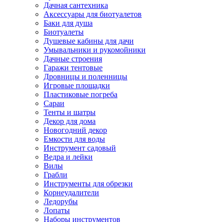
Дачная сантехника
Аксессуары для биотуалетов
Баки для душа
Биотуалеты
Душевые кабины для дачи
Умывальники и рукомойники
Дачные строения
Гаражи тентовые
Дровницы и поленницы
Игровые площадки
Пластиковые погреба
Сараи
Тенты и шатры
Декор для дома
Новогодний декор
Емкости для воды
Инструмент садовый
Ведра и лейки
Вилы
Грабли
Инструменты для обрезки
Корнеудалители
Ледорубы
Лопаты
Наборы инструментов