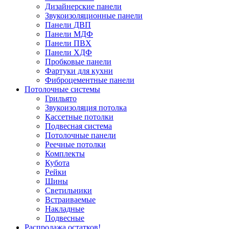
Дизайнерские панели
Звукоизоляционные панели
Панели ДВП
Панели МДФ
Панели ПВХ
Панели ХДФ
Пробковые панели
Фартуки для кухни
Фиброцементные панели
Потолочные системы
Грильято
Звукоизоляция потолка
Кассетные потолки
Подвесная система
Потолочные панели
Реечные потолки
Комплекты
Кубота
Рейки
Шины
Светильники
Встраиваемые
Накладные
Подвесные
Распродажа остатков!