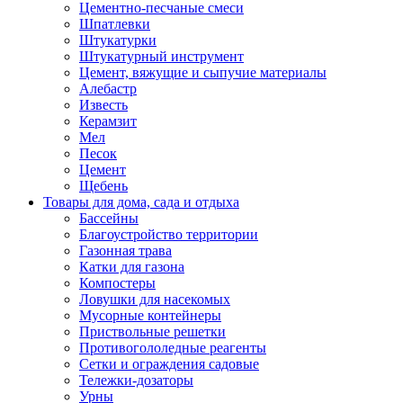
Цементно-песчаные смеси
Шпатлевки
Штукатурки
Штукатурный инструмент
Цемент, вяжущие и сыпучие материалы
Алебастр
Известь
Керамзит
Мел
Песок
Цемент
Щебень
Товары для дома, сада и отдыха
Бассейны
Благоустройство территории
Газонная трава
Катки для газона
Компостеры
Ловушки для насекомых
Мусорные контейнеры
Приствольные решетки
Противогололедные реагенты
Сетки и ограждения садовые
Тележки-дозаторы
Урны