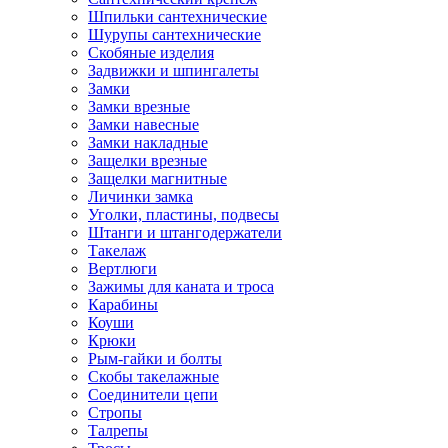
Шпильки сантехнические
Шурупы сантехнические
Скобяные изделия
Задвижки и шпингалеты
Замки
Замки врезные
Замки навесные
Замки накладные
Защелки врезные
Защелки магнитные
Личинки замка
Уголки, пластины, подвесы
Штанги и штангодержатели
Такелаж
Вертлюги
Зажимы для каната и троса
Карабины
Коуши
Крюки
Рым-гайки и болты
Скобы такелажные
Соединители цепи
Стропы
Талрепы