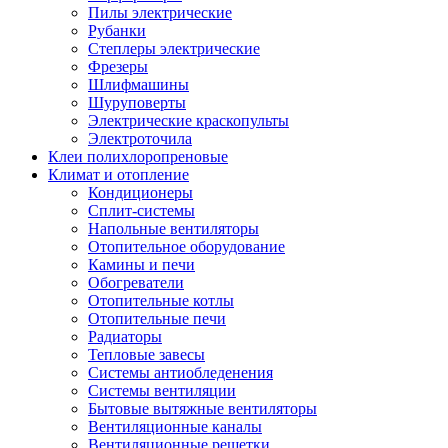
Пилы электрические
Рубанки
Степлеры электрические
Фрезеры
Шлифмашины
Шуруповерты
Электрические краскопульты
Электроточила
Клеи полихлоропреновые
Климат и отопление
Кондиционеры
Сплит-системы
Напольные вентиляторы
Отопительное оборудование
Камины и печи
Обогреватели
Отопительные котлы
Отопительные печи
Радиаторы
Тепловые завесы
Системы антиобледенения
Системы вентиляции
Бытовые вытяжные вентиляторы
Вентиляционные каналы
Вентиляционные решетки