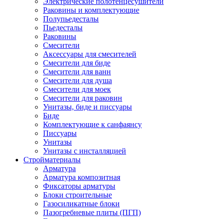
Электрические полотенцесушители
Раковины и комплектующие
Полупьедесталы
Пьедесталы
Раковины
Смесители
Аксессуары для смесителей
Смесители для биде
Смесители для ванн
Смесители для душа
Смесители для моек
Смесители для раковин
Унитазы, биде и писсуары
Биде
Комплектующие к санфаянсу
Писсуары
Унитазы
Унитазы с инсталляцией
Стройматериалы
Арматура
Арматура композитная
Фиксаторы арматуры
Блоки строительные
Газосиликатные блоки
Пазогребневые плиты (ПГП)