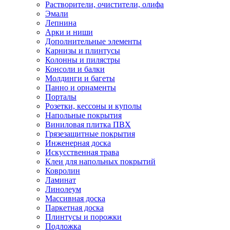
Растворители, очистители, олифа
Эмали
Лепнина
Арки и ниши
Дополнительные элементы
Карнизы и плинтусы
Колонны и пилястры
Консоли и балки
Молдинги и багеты
Панно и орнаменты
Порталы
Розетки, кессоны и куполы
Напольные покрытия
Виниловая плитка ПВХ
Грязезащитные покрытия
Инженерная доска
Искусственная трава
Клеи для напольных покрытий
Ковролин
Ламинат
Линолеум
Массивная доска
Паркетная доска
Плинтусы и порожки
Подложка