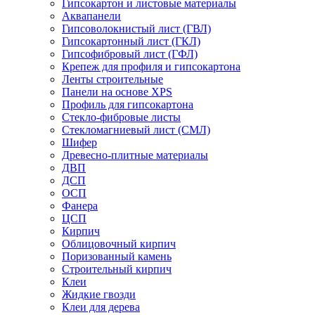
Гипсокартон и листовые материалы
Аквапанели
Гипсоволокнистый лист (ГВЛ)
Гипсокартонный лист (ГКЛ)
Гипсофибровый лист (ГФЛ)
Крепеж для профиля и гипсокартона
Ленты строительные
Панели на основе XPS
Профиль для гипсокартона
Стекло-фибровые листы
Стекломагниевый лист (СМЛ)
Шифер
Древесно-плитные материалы
ДВП
ДСП
ОСП
Фанера
ЦСП
Кирпич
Облицовочный кирпич
Поризованный камень
Строительный кирпич
Клеи
Жидкие гвозди
Клеи для дерева