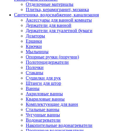
Отделочные материалы
Плитка, керамогранит, мозаика
Сантехника, водоснабжение, канализация
Аксессуары для ванной комнаты
Держатели для ванной
Держатели для туалетной бумаги
Дозаторы
Ершики
Крючки
Мыльницы
Опорные ручки (поручни)
Полотенцедержатели
Полочки
Стаканы
Сушилки для рук
Штанги для штор
Ванны
Акриловые ванны
Квариловые ванны
Комплектующие для ванн
Стальные ванны
Чугунные ванны
Водонагреватели
Накопительные водонагреватели
Проточные водонагреватели