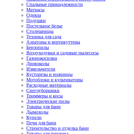
Спальные принадлежности
Матрасы
Одеяла
Подушки
Постельное белье
Столешницы
Техника для сада
Аэраторы и вертикуттеры
Бензопилы
Воздуходувки и садовые пылесосы
Газонокосилки
Дровоколы
Измельчители
Кусторезы и ножницы
Мотоблоки и культиваторы
Расходные материалы
Снегоуборщики
Триммеры и косы
Электрические пилы
Товары для бани
Дымоходы
Купели
Печи для бани
Строительство и отделка бани
Товары для пикника