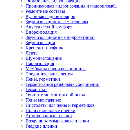
Обмазочная гидроизоляция
Проникающая гидроизоляция и гидропломбы
Ремонтные составы
Рулонная гидроизоляция
Звукоизоляционные материалы
Акустический комфорт
Виброизоляция
Звукоизоляционные подрозетники
Звукоизоляция
Крепеж и профиль
Ленты
Шумопоглощение
Пароизоляция
Мембраны пароизоляционные
Соединительные ленты
Пены, герметики
Герметизация резьбовых соединений
Герметики
Очистители монтажной пены
Пены монтажные
Пистолеты для пены и герметиков
Полиэтиленовые пленки
Армированные пленки
Воздушно-пузырьковые пленки
Гладкие пленки