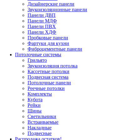
Дизайнерские панели
Звукоизоляционные панели
Панели ДВП
Панели МДФ
Панели ПВХ
Панели ХДФ
Пробковые панели
Фартуки для кухни
Фиброцементные панели
Потолочные системы
Грильято
Звукоизоляция потолка
Кассетные потолки
Подвесная система
Потолочные панели
Реечные потолки
Комплекты
Кубота
Рейки
Шины
Светильники
Встраиваемые
Накладные
Подвесные
Распродажа остатков!