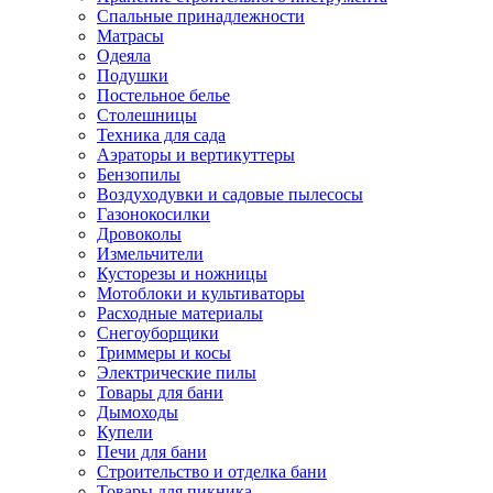
Спальные принадлежности
Матрасы
Одеяла
Подушки
Постельное белье
Столешницы
Техника для сада
Аэраторы и вертикуттеры
Бензопилы
Воздуходувки и садовые пылесосы
Газонокосилки
Дровоколы
Измельчители
Кусторезы и ножницы
Мотоблоки и культиваторы
Расходные материалы
Снегоуборщики
Триммеры и косы
Электрические пилы
Товары для бани
Дымоходы
Купели
Печи для бани
Строительство и отделка бани
Товары для пикника