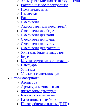
Электрические полотенцесушители
Раковины и комплектующие
Полупьедесталы
Пьедесталы
Раковины
Смесители
Аксессуары для смесителей
Смесители для биде
Смесители для ванн
Смесители для душа
Смесители для моек
Смесители для раковин
Унитазы, биде и писсуары
Биде
Комплектующие к санфаянсу
Писсуары
Унитазы
Унитазы с инсталляцией
Стройматериалы
Арматура
Арматура композитная
Фиксаторы арматуры
Блоки строительные
Газосиликатные блоки
Пазогребневые плиты (ПГП)