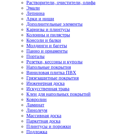
Растворители, очистители, олифа
Эмали
Лепнина
Арки и ниши
Дополнительные элементы
Карнизы и плинтусы
Колонны и пилястры
Консоли и балки
Молдинги и багеты
Панно и орнаменты
Порталы
Розетки, кессоны и куполы
Напольные покрытия
Виниловая плитка ПВХ
Грязезащитные покрытия
Инженерная доска
Искусственная трава
Клеи для напольных покрытий
Ковролин
Ламинат
Линолеум
Массивная доска
Паркетная доска
Плинтусы и порожки
Подложка