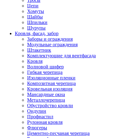
Тросы
Цепи
Хомуты
Шайбы
Шпильки
Шурупы
Кровля, фасад, забор
Заборы и ограждения
Модульные ограждения
Штакетник
Комплектующие для вентфасада
Кровля
Волновой шифер
Гибкая черепица
Изоляционные пленки
Композитная черепица
Кровельная изоляция
Мансардные окна
Металлочерепица
Обустройство кровли
Ондулин
Профнастил
Рулонная кровля
Флюгеры
Цементно-песчаная черепица