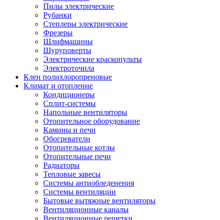
Пилы электрические
Рубанки
Степлеры электрические
Фрезеры
Шлифмашины
Шуруповерты
Электрические краскопульты
Электроточила
Клеи полихлоропреновые
Климат и отопление
Кондиционеры
Сплит-системы
Напольные вентиляторы
Отопительное оборудование
Камины и печи
Обогреватели
Отопительные котлы
Отопительные печи
Радиаторы
Тепловые завесы
Системы антиобледенения
Системы вентиляции
Бытовые вытяжные вентиляторы
Вентиляционные каналы
Вентиляционные решетки