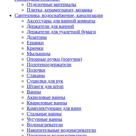
Отделочные материалы
Плитка, керамогранит, мозаика
Сантехника, водоснабжение, канализация
Аксессуары для ванной комнаты
Держатели для ванной
Держатели для туалетной бумаги
Дозаторы
Ершики
Крючки
Мыльницы
Опорные ручки (поручни)
Полотенцедержатели
Полочки
Стаканы
Сушилки для рук
Штанги для штор
Ванны
Акриловые ванны
Квариловые ванны
Комплектующие для ванн
Стальные ванны
Чугунные ванны
Водонагреватели
Накопительные водонагреватели
Проточные водонагреватели