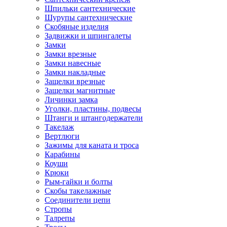
Шпильки сантехнические
Шурупы сантехнические
Скобяные изделия
Задвижки и шпингалеты
Замки
Замки врезные
Замки навесные
Замки накладные
Защелки врезные
Защелки магнитные
Личинки замка
Уголки, пластины, подвесы
Штанги и штангодержатели
Такелаж
Вертлюги
Зажимы для каната и троса
Карабины
Коуши
Крюки
Рым-гайки и болты
Скобы такелажные
Соединители цепи
Стропы
Талрепы