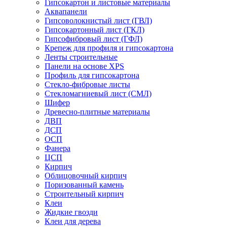
Гипсокартон и листовые материалы
Аквапанели
Гипсоволокнистый лист (ГВЛ)
Гипсокартонный лист (ГКЛ)
Гипсофибровый лист (ГФЛ)
Крепеж для профиля и гипсокартона
Ленты строительные
Панели на основе XPS
Профиль для гипсокартона
Стекло-фибровые листы
Стекломагниевый лист (СМЛ)
Шифер
Древесно-плитные материалы
ДВП
ДСП
ОСП
Фанера
ЦСП
Кирпич
Облицовочный кирпич
Поризованный камень
Строительный кирпич
Клеи
Жидкие гвозди
Клеи для дерева