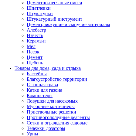
Цементно-песчаные смеси
Шпатлевки
Штукатурки
Штукатурный инструмент
Цемент, вяжущие и сыпучие материалы
Алебастр
Известь
Керамзит
Мел
Песок
Цемент
Щебень
Товары для дома, сада и отдыха
Бассейны
Благоустройство территории
Газонная трава
Катки для газона
Компостеры
Ловушки для насекомых
Мусорные контейнеры
Приствольные решетки
Противогололедные реагенты
Сетки и ограждения садовые
Тележки-дозаторы
Урны