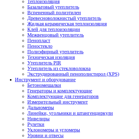
Теплоизоляция
Базальтовый утеплитель
Вспененный полиэтилен
Древесноволокнистый утеплитель
Жидкая керамическая теплоизоляция
Клей для теплоизоляции
Межвенцовый утеплитель
Пенопласт
Пеностекло
Полиэфирный утеплитель
Техническая изоляция
Утеплитель PIR
Утеплитель из стекловолокна
Экструдированный пенополистирол (XPS)
Инструмент и оборудование
Бетономешалки
Генераторы и комплектующие
Комплектующие для генераторов
Измерительный инструмент
Дальномеры
Линейки, угольники и штангенциркули
Нивелиры
Рулетки
Уклономеры и угломеры
Уровни и отвесы