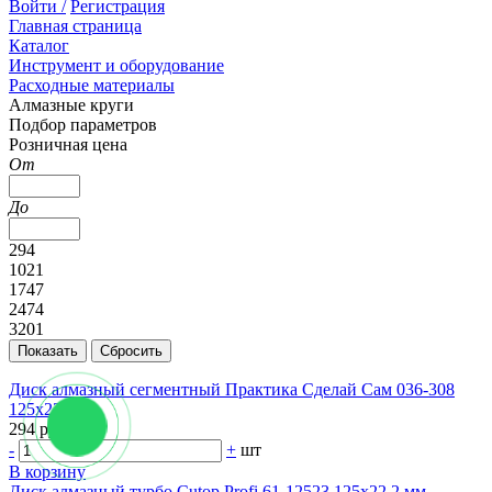
Войти /
Регистрация
Главная страница
Каталог
Инструмент и оборудование
Расходные материалы
Алмазные круги
Подбор параметров
Розничная цена
От
До
294
1021
1747
2474
3201
Диск алмазный сегментный Практика Сделай Сам 036-308
125х22 мм
294 руб.
-
+
шт
В корзину
Диск алмазный турбо Cutop Profi 61-12523 125x22,2 мм