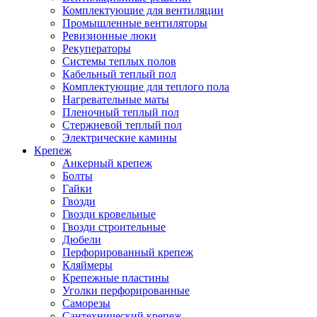
Комплектующие для вентиляции
Промышленные вентиляторы
Ревизионные люки
Рекуператоры
Системы теплых полов
Кабельный теплый пол
Комплектующие для теплого пола
Нагревательные маты
Пленочный теплый пол
Стержневой теплый пол
Электрические камины
Крепеж
Анкерный крепеж
Болты
Гайки
Гвозди
Гвозди кровельные
Гвозди строительные
Дюбели
Перфорированный крепеж
Кляймеры
Крепежные пластины
Уголки перфорированные
Саморезы
Сантехнический крепеж