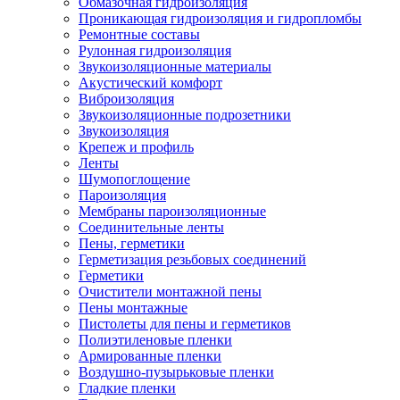
Обмазочная гидроизоляция
Проникающая гидроизоляция и гидропломбы
Ремонтные составы
Рулонная гидроизоляция
Звукоизоляционные материалы
Акустический комфорт
Виброизоляция
Звукоизоляционные подрозетники
Звукоизоляция
Крепеж и профиль
Ленты
Шумопоглощение
Пароизоляция
Мембраны пароизоляционные
Соединительные ленты
Пены, герметики
Герметизация резьбовых соединений
Герметики
Очистители монтажной пены
Пены монтажные
Пистолеты для пены и герметиков
Полиэтиленовые пленки
Армированные пленки
Воздушно-пузырьковые пленки
Гладкие пленки