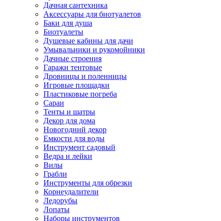
Дачная сантехника
Аксессуары для биотуалетов
Баки для душа
Биотуалеты
Душевые кабины для дачи
Умывальники и рукомойники
Дачные строения
Гаражи тентовые
Дровницы и поленницы
Игровые площадки
Пластиковые погреба
Сараи
Тенты и шатры
Декор для дома
Новогодний декор
Емкости для воды
Инструмент садовый
Ведра и лейки
Вилы
Грабли
Инструменты для обрезки
Корнеудалители
Ледорубы
Лопаты
Наборы инструментов