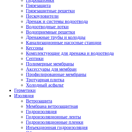
Гидрошпонки
Грязезащита
Грязезащитные решетки
Пескоуловители
Дренаж и системы водоотвода
Водоотводные лотки
Водоприемные решетки
Дренажные трубы и колодцы
Канализационные насосные станции
Кессоны
Комплектующие для дренажа и водоотвода
Септики
Полимерные мембраны
Аксессуары для мембран
Профилированные мембраны
Тротуарная плитка
Холодный асфальт
Герметики
Изоляция
Ветрозащита
Мембрана ветрозащитная
Гидроизоляция
Гидроизоляционные ленты
Гидроизоляционные пленки
Инъекционная гидроизоляция