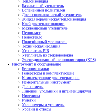
Теплоизоляция
Базальтовый утеплитель
Вспененный полиэтилен
Древесноволокнистый утеплитель
Жидкая керамическая теплоизоляция
Клей для теплоизоляции
Межвенцовый утеплитель
Пенопласт
Пеностекло
Полиэфирный утеплитель
Техническая изоляция
Утеплитель PIR
Утеплитель из стекловолокна
Экструдированный пенополистирол (XPS)
Инструмент и оборудование
Бетономешалки
Генераторы и комплектующие
Комплектующие для генераторов
Измерительный инструмент
Дальномеры
Линейки, угольники и штангенциркули
Нивелиры
Рулетки
Уклономеры и угломеры
Уровни и отвесы