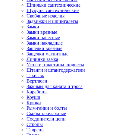
Шпильки сантехнические
Шурупы сантехнические
Скобяные изделия
Задвижки и шпингалеты
Замки
Замки врезные
Замки навесные
Замки накладные
Защелки врезные
Защелки магнитные
Личинки замка
Уголки, пластины, подвесы
Штанги и штангодержатели
Такелаж
Вертлюги
Зажимы для каната и троса
Карабины
Коуши
Крюки
Рым-гайки и болты
Скобы такелажные
Соединители цепи
Стропы
Талрепы