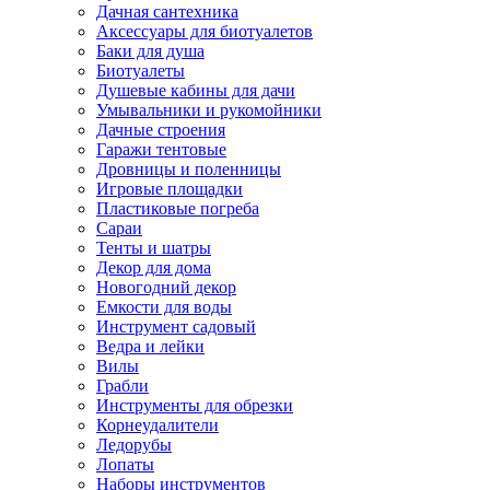
Дачная сантехника
Аксессуары для биотуалетов
Баки для душа
Биотуалеты
Душевые кабины для дачи
Умывальники и рукомойники
Дачные строения
Гаражи тентовые
Дровницы и поленницы
Игровые площадки
Пластиковые погреба
Сараи
Тенты и шатры
Декор для дома
Новогодний декор
Емкости для воды
Инструмент садовый
Ведра и лейки
Вилы
Грабли
Инструменты для обрезки
Корнеудалители
Ледорубы
Лопаты
Наборы инструментов