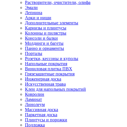
Растворители, очистители, олифа
Эмали
Лепнина
Арки и ниши
Дополнительные элементы
Карнизы и плинтусы
Колонны и пилястры
Консоли и балки
Молдинги и багеты
Панно и орнаменты
Порталы
Розетки, кессоны и куполы
Напольные покрытия
Виниловая плитка ПВХ
Грязезащитные покрытия
Инженерная доска
Искусственная трава
Клеи для напольных покрытий
Ковролин
Ламинат
Линолеум
Массивная доска
Паркетная доска
Плинтусы и порожки
Подложка