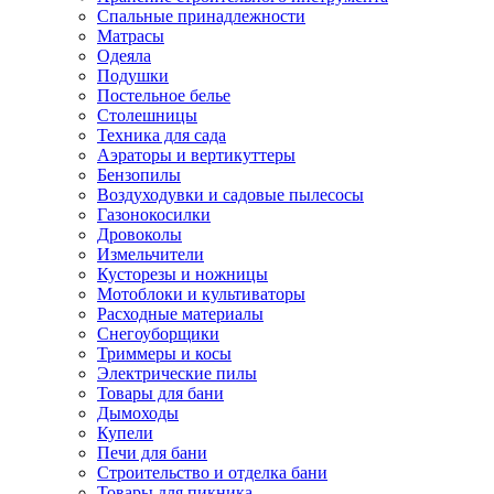
Спальные принадлежности
Матрасы
Одеяла
Подушки
Постельное белье
Столешницы
Техника для сада
Аэраторы и вертикуттеры
Бензопилы
Воздуходувки и садовые пылесосы
Газонокосилки
Дровоколы
Измельчители
Кусторезы и ножницы
Мотоблоки и культиваторы
Расходные материалы
Снегоуборщики
Триммеры и косы
Электрические пилы
Товары для бани
Дымоходы
Купели
Печи для бани
Строительство и отделка бани
Товары для пикника