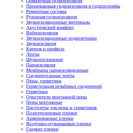
Обмазочная гидроизоляция
Проникающая гидроизоляция и гидропломбы
Ремонтные составы
Рулонная гидроизоляция
Звукоизоляционные материалы
Акустический комфорт
Виброизоляция
Звукоизоляционные подрозетники
Звукоизоляция
Крепеж и профиль
Ленты
Шумопоглощение
Пароизоляция
Мембраны пароизоляционные
Соединительные ленты
Пены, герметики
Герметизация резьбовых соединений
Герметики
Очистители монтажной пены
Пены монтажные
Пистолеты для пены и герметиков
Полиэтиленовые пленки
Армированные пленки
Воздушно-пузырьковые пленки
Гладкие пленки