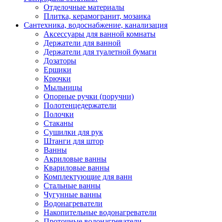
Отделочные материалы
Плитка, керамогранит, мозаика
Сантехника, водоснабжение, канализация
Аксессуары для ванной комнаты
Держатели для ванной
Держатели для туалетной бумаги
Дозаторы
Ершики
Крючки
Мыльницы
Опорные ручки (поручни)
Полотенцедержатели
Полочки
Стаканы
Сушилки для рук
Штанги для штор
Ванны
Акриловые ванны
Квариловые ванны
Комплектующие для ванн
Стальные ванны
Чугунные ванны
Водонагреватели
Накопительные водонагреватели
Проточные водонагреватели