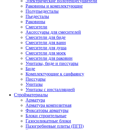
Электрические полотенцесушители
Раковины и комплектующие
Полупьедесталы
Пьедесталы
Раковины
Смесители
Аксессуары для смесителей
Смесители для биде
Смесители для ванн
Смесители для душа
Смесители для моек
Смесители для раковин
Унитазы, биде и писсуары
Биде
Комплектующие к санфаянсу
Писсуары
Унитазы
Унитазы с инсталляцией
Стройматериалы
Арматура
Арматура композитная
Фиксаторы арматуры
Блоки строительные
Газосиликатные блоки
Пазогребневые плиты (ПГП)