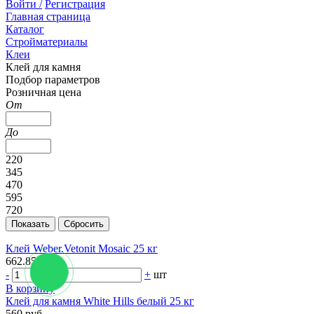
Войти /
Регистрация
Главная страница
Каталог
Стройматериалы
Клеи
Клей для камня
Подбор параметров
Розничная цена
От
До
220
345
470
595
720
Клей Weber.Vetonit Mosaic 25 кг
662.85 руб.
-
+
шт
В корзину
Клей для камня White Hills белый 25 кг
560 руб.