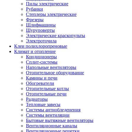
Пилы электрические
Рубанки
Степлеры электрические
Фрезеры
Шлифмашины
Шуруповерты
Электрические краскопульты
Электроточила
Клеи полихлоропреновые
Климат и отопление
Кондиционеры
Сплит-системы
Напольные вентиляторы
Отопительное оборудование
Камины и печи
Обогреватели
Отопительные котлы
Отопительные печи
Радиаторы
Тепловые завесы
Системы антиобледенения
Системы вентиляции
Бытовые вытяжные вентиляторы
Вентиляционные каналы
Вентиляционные решетки