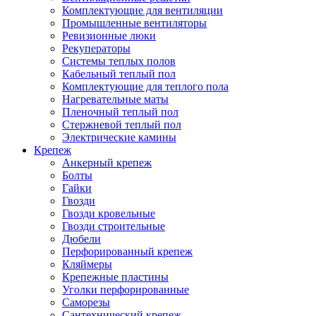
Комплектующие для вентиляции
Промышленные вентиляторы
Ревизионные люки
Рекуператоры
Системы теплых полов
Кабельный теплый пол
Комплектующие для теплого пола
Нагревательные маты
Пленочный теплый пол
Стержневой теплый пол
Электрические камины
Крепеж
Анкерный крепеж
Болты
Гайки
Гвозди
Гвозди кровельные
Гвозди строительные
Дюбели
Перфорированный крепеж
Кляймеры
Крепежные пластины
Уголки перфорированные
Саморезы
Сантехнический крепеж