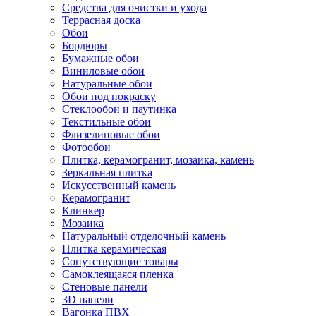
Средства для очистки и ухода
Террасная доска
Обои
Бордюры
Бумажные обои
Виниловые обои
Натуральные обои
Обои под покраску
Стеклообои и паутинка
Текстильные обои
Флизелиновые обои
Фотообои
Плитка, керамогранит, мозаика, камень
Зеркальная плитка
Искусственный камень
Керамогранит
Клинкер
Мозаика
Натуральный отделочный камень
Плитка керамическая
Сопутствующие товары
Самоклеящаяся пленка
Стеновые панели
3D панели
Вагонка ПВХ