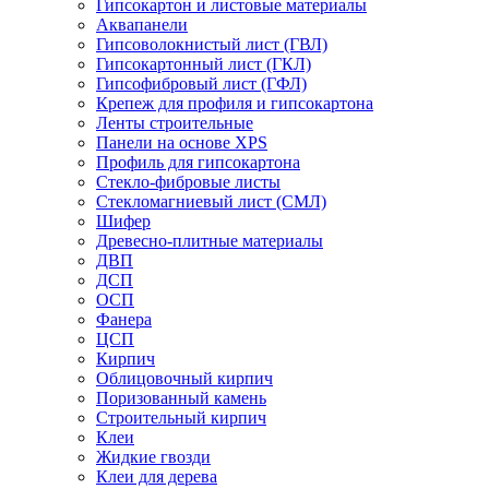
Гипсокартон и листовые материалы
Аквапанели
Гипсоволокнистый лист (ГВЛ)
Гипсокартонный лист (ГКЛ)
Гипсофибровый лист (ГФЛ)
Крепеж для профиля и гипсокартона
Ленты строительные
Панели на основе XPS
Профиль для гипсокартона
Стекло-фибровые листы
Стекломагниевый лист (СМЛ)
Шифер
Древесно-плитные материалы
ДВП
ДСП
ОСП
Фанера
ЦСП
Кирпич
Облицовочный кирпич
Поризованный камень
Строительный кирпич
Клеи
Жидкие гвозди
Клеи для дерева