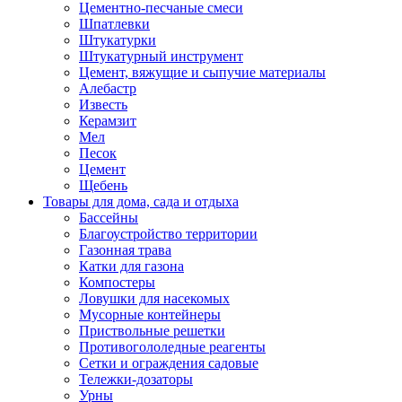
Цементно-песчаные смеси
Шпатлевки
Штукатурки
Штукатурный инструмент
Цемент, вяжущие и сыпучие материалы
Алебастр
Известь
Керамзит
Мел
Песок
Цемент
Щебень
Товары для дома, сада и отдыха
Бассейны
Благоустройство территории
Газонная трава
Катки для газона
Компостеры
Ловушки для насекомых
Мусорные контейнеры
Приствольные решетки
Противогололедные реагенты
Сетки и ограждения садовые
Тележки-дозаторы
Урны