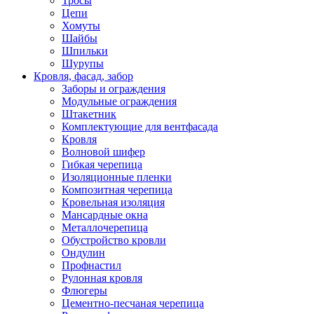
Тросы
Цепи
Хомуты
Шайбы
Шпильки
Шурупы
Кровля, фасад, забор
Заборы и ограждения
Модульные ограждения
Штакетник
Комплектующие для вентфасада
Кровля
Волновой шифер
Гибкая черепица
Изоляционные пленки
Композитная черепица
Кровельная изоляция
Мансардные окна
Металлочерепица
Обустройство кровли
Ондулин
Профнастил
Рулонная кровля
Флюгеры
Цементно-песчаная черепица