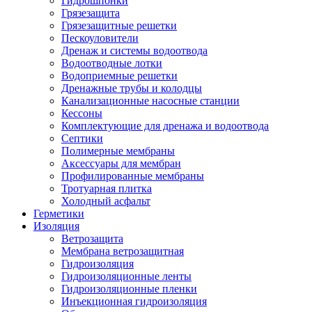
Гидрошпонки
Грязезащита
Грязезащитные решетки
Пескоуловители
Дренаж и системы водоотвода
Водоотводные лотки
Водоприемные решетки
Дренажные трубы и колодцы
Канализационные насосные станции
Кессоны
Комплектующие для дренажа и водоотвода
Септики
Полимерные мембраны
Аксессуары для мембран
Профилированные мембраны
Тротуарная плитка
Холодный асфальт
Герметики
Изоляция
Ветрозащита
Мембрана ветрозащитная
Гидроизоляция
Гидроизоляционные ленты
Гидроизоляционные пленки
Инъекционная гидроизоляция