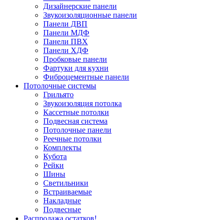
Дизайнерские панели
Звукоизоляционные панели
Панели ДВП
Панели МДФ
Панели ПВХ
Панели ХДФ
Пробковые панели
Фартуки для кухни
Фиброцементные панели
Потолочные системы
Грильято
Звукоизоляция потолка
Кассетные потолки
Подвесная система
Потолочные панели
Реечные потолки
Комплекты
Кубота
Рейки
Шины
Светильники
Встраиваемые
Накладные
Подвесные
Распродажа остатков!