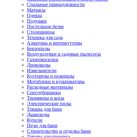
Спальные принадлежности
Матрасы
Одеяла
Подушки
Постельное белье
Столешницы
Техника для сада
Аэраторы и вертикуттеры
Бензопилы
Воздуходувки и садовые пылесосы
Газонокосилки
Дровоколы
Измельчители
Кусторезы и ножницы
Мотоблоки и культиваторы
Расходные материалы
Снегоуборщики
Триммеры и косы
Электрические пилы
Товары для бани
Дымоходы
Купели
Печи для бани
Строительство и отделка бани
Товары для пикника