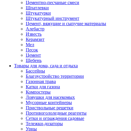
Цементно-песчаные смеси
Шпатлевки
Штукатурки
Штукатурный инструмент
Цемент, вяжущие и сыпучие материалы
Алебастр
Известь
Керамзит
Мел
Песок
Цемент
Щебень
Товары для дома, сада и отдыха
Бассейны
Благоустройство территории
Газонная трава
Катки для газона
Компостеры
Ловушки для насекомых
Мусорные контейнеры
Приствольные решетки
Противогололедные реагенты
Сетки и ограждения садовые
Тележки-дозаторы
Урны