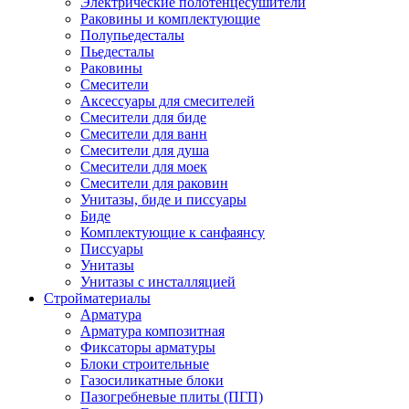
Электрические полотенцесушители
Раковины и комплектующие
Полупьедесталы
Пьедесталы
Раковины
Смесители
Аксессуары для смесителей
Смесители для биде
Смесители для ванн
Смесители для душа
Смесители для моек
Смесители для раковин
Унитазы, биде и писсуары
Биде
Комплектующие к санфаянсу
Писсуары
Унитазы
Унитазы с инсталляцией
Стройматериалы
Арматура
Арматура композитная
Фиксаторы арматуры
Блоки строительные
Газосиликатные блоки
Пазогребневые плиты (ПГП)