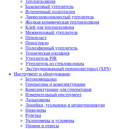
Теплоизоляция
Базальтовый утеплитель
Вспененный полиэтилен
Древесноволокнистый утеплитель
Жидкая керамическая теплоизоляция
Клей для теплоизоляции
Межвенцовый утеплитель
Пенопласт
Пеностекло
Полиэфирный утеплитель
Техническая изоляция
Утеплитель PIR
Утеплитель из стекловолокна
Экструдированный пенополистирол (XPS)
Инструмент и оборудование
Бетономешалки
Генераторы и комплектующие
Комплектующие для генераторов
Измерительный инструмент
Дальномеры
Линейки, угольники и штангенциркули
Нивелиры
Рулетки
Уклономеры и угломеры
Уровни и отвесы