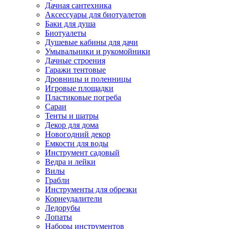
Дачная сантехника
Аксессуары для биотуалетов
Баки для душа
Биотуалеты
Душевые кабины для дачи
Умывальники и рукомойники
Дачные строения
Гаражи тентовые
Дровницы и поленницы
Игровые площадки
Пластиковые погреба
Сараи
Тенты и шатры
Декор для дома
Новогодний декор
Емкости для воды
Инструмент садовый
Ведра и лейки
Вилы
Грабли
Инструменты для обрезки
Корнеудалители
Ледорубы
Лопаты
Наборы инструментов