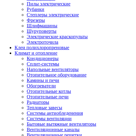
Пилы электрические
Рубанки
Степлеры электрические
Фрезеры
Шлифмашины
Шуруповерты
Электрические краскопульты
Электроточила
Клеи полихлоропреновые
Климат и отопление
Кондиционеры
Сплит-системы
Напольные вентиляторы
Отопительное оборудование
Камины и печи
Обогреватели
Отопительные котлы
Отопительные печи
Радиаторы
Тепловые завесы
Системы антиобледенения
Системы вентиляции
Бытовые вытяжные вентиляторы
Вентиляционные каналы
Вентиляционные решетки