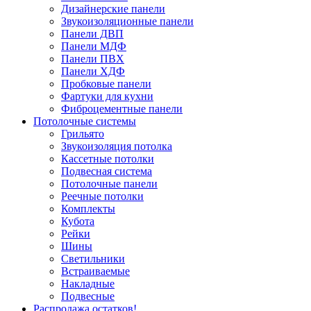
Дизайнерские панели
Звукоизоляционные панели
Панели ДВП
Панели МДФ
Панели ПВХ
Панели ХДФ
Пробковые панели
Фартуки для кухни
Фиброцементные панели
Потолочные системы
Грильято
Звукоизоляция потолка
Кассетные потолки
Подвесная система
Потолочные панели
Реечные потолки
Комплекты
Кубота
Рейки
Шины
Светильники
Встраиваемые
Накладные
Подвесные
Распродажа остатков!