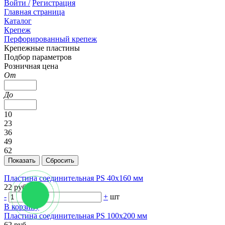
Войти /
Регистрация
Главная страница
Каталог
Крепеж
Перфорированный крепеж
Крепежные пластины
Подбор параметров
Розничная цена
От
До
10
23
36
49
62
Пластина соединительная PS 40х160 мм
22 руб.
-
+
шт
В корзину
Пластина соединительная PS 100х200 мм
62 руб.