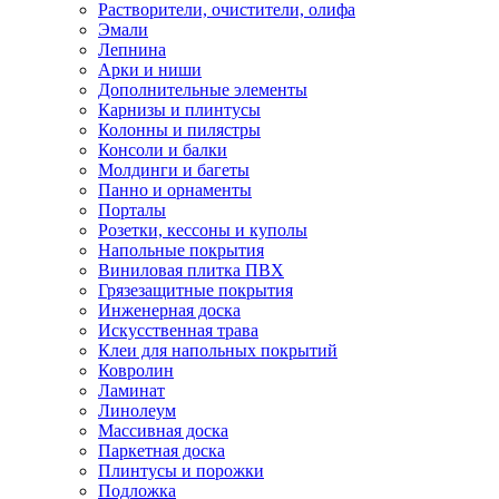
Растворители, очистители, олифа
Эмали
Лепнина
Арки и ниши
Дополнительные элементы
Карнизы и плинтусы
Колонны и пилястры
Консоли и балки
Молдинги и багеты
Панно и орнаменты
Порталы
Розетки, кессоны и куполы
Напольные покрытия
Виниловая плитка ПВХ
Грязезащитные покрытия
Инженерная доска
Искусственная трава
Клеи для напольных покрытий
Ковролин
Ламинат
Линолеум
Массивная доска
Паркетная доска
Плинтусы и порожки
Подложка