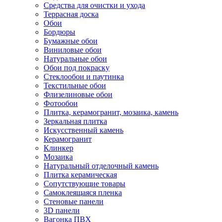
Средства для очистки и ухода
Террасная доска
Обои
Бордюры
Бумажные обои
Виниловые обои
Натуральные обои
Обои под покраску
Стеклообои и паутинка
Текстильные обои
Флизелиновые обои
Фотообои
Плитка, керамогранит, мозаика, камень
Зеркальная плитка
Искусственный камень
Керамогранит
Клинкер
Мозаика
Натуральный отделочный камень
Плитка керамическая
Сопутствующие товары
Самоклеящаяся пленка
Стеновые панели
3D панели
Вагонка ПВХ