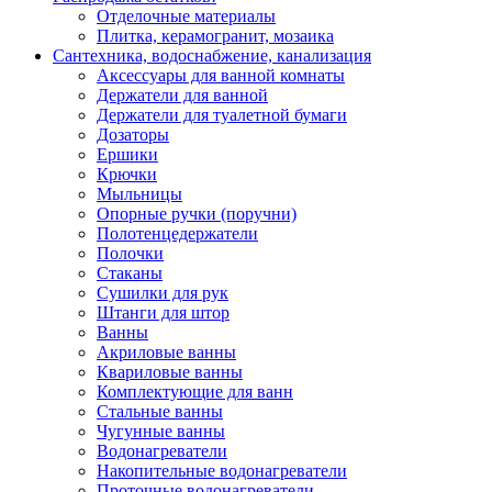
Отделочные материалы
Плитка, керамогранит, мозаика
Сантехника, водоснабжение, канализация
Аксессуары для ванной комнаты
Держатели для ванной
Держатели для туалетной бумаги
Дозаторы
Ершики
Крючки
Мыльницы
Опорные ручки (поручни)
Полотенцедержатели
Полочки
Стаканы
Сушилки для рук
Штанги для штор
Ванны
Акриловые ванны
Квариловые ванны
Комплектующие для ванн
Стальные ванны
Чугунные ванны
Водонагреватели
Накопительные водонагреватели
Проточные водонагреватели