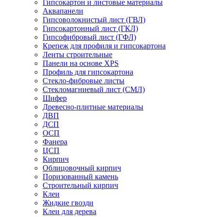
Гипсокартон и листовые материалы
Аквапанели
Гипсоволокнистый лист (ГВЛ)
Гипсокартонный лист (ГКЛ)
Гипсофибровый лист (ГФЛ)
Крепеж для профиля и гипсокартона
Ленты строительные
Панели на основе XPS
Профиль для гипсокартона
Стекло-фибровые листы
Стекломагниевый лист (СМЛ)
Шифер
Древесно-плитные материалы
ДВП
ДСП
ОСП
Фанера
ЦСП
Кирпич
Облицовочный кирпич
Поризованный камень
Строительный кирпич
Клеи
Жидкие гвозди
Клеи для дерева