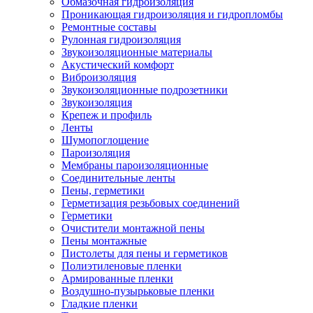
Обмазочная гидроизоляция
Проникающая гидроизоляция и гидропломбы
Ремонтные составы
Рулонная гидроизоляция
Звукоизоляционные материалы
Акустический комфорт
Виброизоляция
Звукоизоляционные подрозетники
Звукоизоляция
Крепеж и профиль
Ленты
Шумопоглощение
Пароизоляция
Мембраны пароизоляционные
Соединительные ленты
Пены, герметики
Герметизация резьбовых соединений
Герметики
Очистители монтажной пены
Пены монтажные
Пистолеты для пены и герметиков
Полиэтиленовые пленки
Армированные пленки
Воздушно-пузырьковые пленки
Гладкие пленки