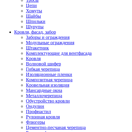
Тросы
Цепи
Хомуты
Шайбы
Шпильки
Шурупы
Кровля, фасад, забор
Заборы и ограждения
Модульные ограждения
Штакетник
Комплектующие для вентфасада
Кровля
Волновой шифер
Гибкая черепица
Изоляционные пленки
Композитная черепица
Кровельная изоляция
Мансардные окна
Металлочерепица
Обустройство кровли
Ондулин
Профнастил
Рулонная кровля
Флюгеры
Цементно-песчаная черепица