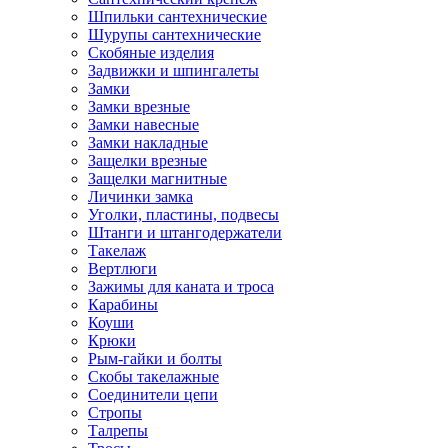
Шпильки сантехнические
Шурупы сантехнические
Скобяные изделия
Задвижки и шпингалеты
Замки
Замки врезные
Замки навесные
Замки накладные
Защелки врезные
Защелки магнитные
Личинки замка
Уголки, пластины, подвесы
Штанги и штангодержатели
Такелаж
Вертлюги
Зажимы для каната и троса
Карабины
Коуши
Крюки
Рым-гайки и болты
Скобы такелажные
Соединители цепи
Стропы
Талрепы