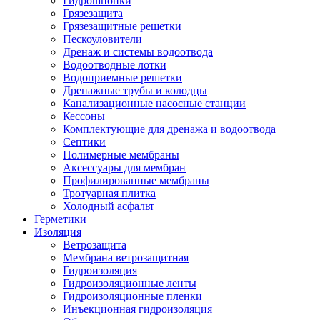
Гидрошпонки
Грязезащита
Грязезащитные решетки
Пескоуловители
Дренаж и системы водоотвода
Водоотводные лотки
Водоприемные решетки
Дренажные трубы и колодцы
Канализационные насосные станции
Кессоны
Комплектующие для дренажа и водоотвода
Септики
Полимерные мембраны
Аксессуары для мембран
Профилированные мембраны
Тротуарная плитка
Холодный асфальт
Герметики
Изоляция
Ветрозащита
Мембрана ветрозащитная
Гидроизоляция
Гидроизоляционные ленты
Гидроизоляционные пленки
Инъекционная гидроизоляция