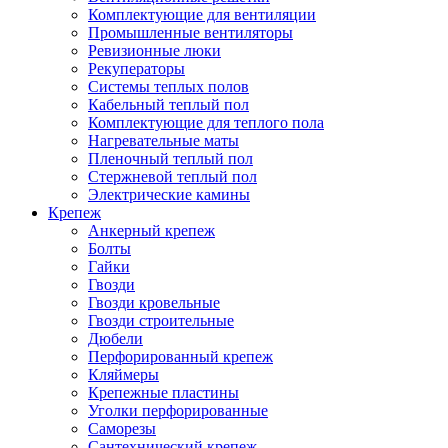
Комплектующие для вентиляции
Промышленные вентиляторы
Ревизионные люки
Рекуператоры
Системы теплых полов
Кабельный теплый пол
Комплектующие для теплого пола
Нагревательные маты
Пленочный теплый пол
Стержневой теплый пол
Электрические камины
Крепеж
Анкерный крепеж
Болты
Гайки
Гвозди
Гвозди кровельные
Гвозди строительные
Дюбели
Перфорированный крепеж
Кляймеры
Крепежные пластины
Уголки перфорированные
Саморезы
Сантехнический крепеж