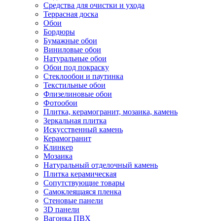
Средства для очистки и ухода
Террасная доска
Обои
Бордюры
Бумажные обои
Виниловые обои
Натуральные обои
Обои под покраску
Стеклообои и паутинка
Текстильные обои
Флизелиновые обои
Фотообои
Плитка, керамогранит, мозаика, камень
Зеркальная плитка
Искусственный камень
Керамогранит
Клинкер
Мозаика
Натуральный отделочный камень
Плитка керамическая
Сопутствующие товары
Самоклеящаяся пленка
Стеновые панели
3D панели
Вагонка ПВХ