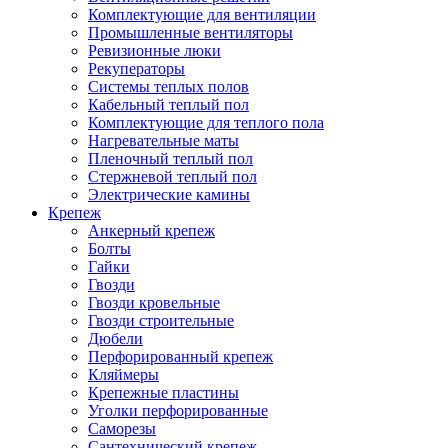
Комплектующие для вентиляции
Промышленные вентиляторы
Ревизионные люки
Рекуператоры
Системы теплых полов
Кабельный теплый пол
Комплектующие для теплого пола
Нагревательные маты
Пленочный теплый пол
Стержневой теплый пол
Электрические камины
Крепеж
Анкерный крепеж
Болты
Гайки
Гвозди
Гвозди кровельные
Гвозди строительные
Дюбели
Перфорированный крепеж
Кляймеры
Крепежные пластины
Уголки перфорированные
Саморезы
Сантехнический крепеж