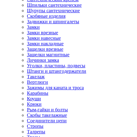
Шпильки сантехнические
Шурупы сантехнические
Скобяные изделия
Задвижки и шпингалеты
Замки
Замки врезные
Замки навесные
Замки накладные
Защелки врезные
Защелки магнитные
Личинки замка
Уголки, пластины, подвесы
Штанги и штангодержатели
Такелаж
Вертлюги
Зажимы для каната и троса
Карабины
Коуши
Крюки
Рым-гайки и болты
Скобы такелажные
Соединители цепи
Стропы
Талрепы