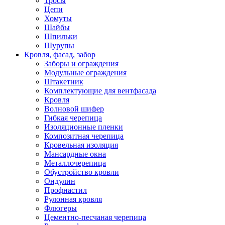
Тросы
Цепи
Хомуты
Шайбы
Шпильки
Шурупы
Кровля, фасад, забор
Заборы и ограждения
Модульные ограждения
Штакетник
Комплектующие для вентфасада
Кровля
Волновой шифер
Гибкая черепица
Изоляционные пленки
Композитная черепица
Кровельная изоляция
Мансардные окна
Металлочерепица
Обустройство кровли
Ондулин
Профнастил
Рулонная кровля
Флюгеры
Цементно-песчаная черепица