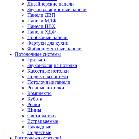
Дизайнерские панели
Звукоизоляционные панели
Панели ДВП
Панели МДФ
Панели ПВХ
Панели ХДФ
Пробковые панели
Фартуки для кухни
Фиброцементные панели
Потолочные системы
Грильято
Звукоизоляция потолка
Кассетные потолки
Подвесная система
Потолочные панели
Реечные потолки
Комплекты
Кубота
Рейки
Шины
Светильники
Встраиваемые
Накладные
Подвесные
Распродажа остатков!