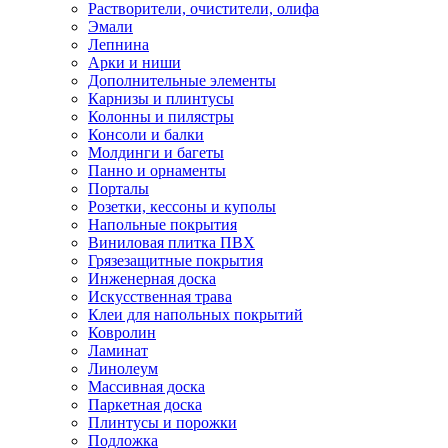
Растворители, очистители, олифа
Эмали
Лепнина
Арки и ниши
Дополнительные элементы
Карнизы и плинтусы
Колонны и пилястры
Консоли и балки
Молдинги и багеты
Панно и орнаменты
Порталы
Розетки, кессоны и куполы
Напольные покрытия
Виниловая плитка ПВХ
Грязезащитные покрытия
Инженерная доска
Искусственная трава
Клеи для напольных покрытий
Ковролин
Ламинат
Линолеум
Массивная доска
Паркетная доска
Плинтусы и порожки
Подложка