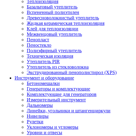
Теплоизоляция
Базальтовый утеплитель
Вспененный полиэтилен
Древесноволокнистый утеплитель
Жидкая керамическая теплоизоляция
Клей для теплоизоляции
Межвенцовый утеплитель
Пенопласт
Пеностекло
Полиэфирный утеплитель
Техническая изоляция
Утеплитель PIR
Утеплитель из стекловолокна
Экструдированный пенополистирол (XPS)
Инструмент и оборудование
Бетономешалки
Генераторы и комплектующие
Комплектующие для генераторов
Измерительный инструмент
Дальномеры
Линейки, угольники и штангенциркули
Нивелиры
Рулетки
Уклономеры и угломеры
Уровни и отвесы