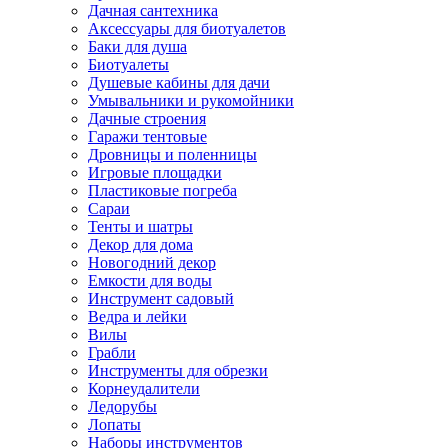
Дачная сантехника
Аксессуары для биотуалетов
Баки для душа
Биотуалеты
Душевые кабины для дачи
Умывальники и рукомойники
Дачные строения
Гаражи тентовые
Дровницы и поленницы
Игровые площадки
Пластиковые погреба
Сараи
Тенты и шатры
Декор для дома
Новогодний декор
Емкости для воды
Инструмент садовый
Ведра и лейки
Вилы
Грабли
Инструменты для обрезки
Корнеудалители
Ледорубы
Лопаты
Наборы инструментов