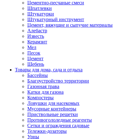
Цементно-песчаные смеси
Шпатлевки
Штукатурки
Штукатурный инструмент
Цемент, вяжущие и сыпучие материалы
Алебастр
Известь
Керамзит
Мел
Песок
Цемент
Щебень
Товары для дома, сада и отдыха
Бассейны
Благоустройство территории
Газонная трава
Катки для газона
Компостеры
Ловушки для насекомых
Мусорные контейнеры
Приствольные решетки
Противогололедные реагенты
Сетки и ограждения садовые
Тележки-дозаторы
Урны