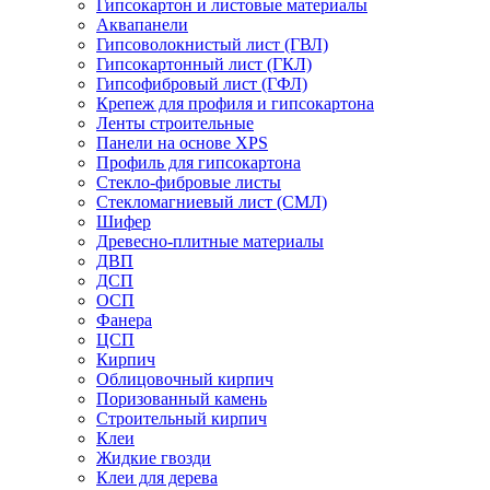
Гипсокартон и листовые материалы
Аквапанели
Гипсоволокнистый лист (ГВЛ)
Гипсокартонный лист (ГКЛ)
Гипсофибровый лист (ГФЛ)
Крепеж для профиля и гипсокартона
Ленты строительные
Панели на основе XPS
Профиль для гипсокартона
Стекло-фибровые листы
Стекломагниевый лист (СМЛ)
Шифер
Древесно-плитные материалы
ДВП
ДСП
ОСП
Фанера
ЦСП
Кирпич
Облицовочный кирпич
Поризованный камень
Строительный кирпич
Клеи
Жидкие гвозди
Клеи для дерева