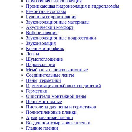
Обмазочная гидроизоляция
Проникающая гидроизоляция и гидропломбы
Ремонтные составы
Рулонная гидроизоляция
Звукоизоляционные материалы
Акустический комфорт
Виброизоляция
Звукоизоляционные подрозетники
Звукоизоляция
Крепеж и профиль
Ленты
Шумопоглощение
Пароизоляция
Мембраны пароизоляционные
Соединительные ленты
Пены, герметики
Герметизация резьбовых соединений
Герметики
Очистители монтажной пены
Пены монтажные
Пистолеты для пены и герметиков
Полиэтиленовые пленки
Армированные пленки
Воздушно-пузырьковые пленки
Гладкие пленки