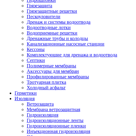
Гидрошпонки
Грязезащита
Грязезащитные решетки
Пескоуловители
Дренаж и системы водоотвода
Водоотводные лотки
Водоприемные решетки
Дренажные трубы и колодцы
Канализационные насосные станции
Кессоны
Комплектующие для дренажа и водоотвода
Септики
Полимерные мембраны
Аксессуары для мембран
Профилированные мембраны
Тротуарная плитка
Холодный асфальт
Герметики
Изоляция
Ветрозащита
Мембрана ветрозащитная
Гидроизоляция
Гидроизоляционные ленты
Гидроизоляционные пленки
Инъекционная гидроизоляция