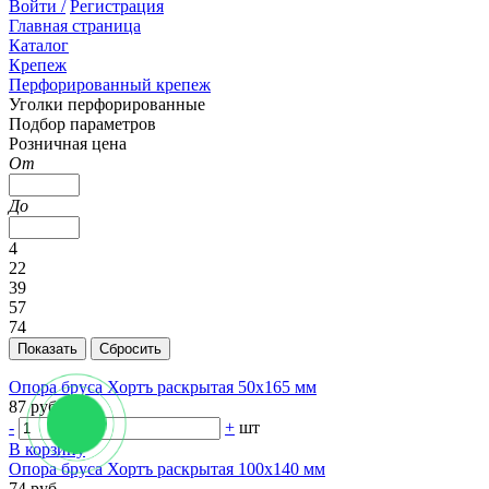
Войти /
Регистрация
Главная страница
Каталог
Крепеж
Перфорированный крепеж
Уголки перфорированные
Подбор параметров
Розничная цена
От
До
4
22
39
57
74
Опора бруса Хортъ раскрытая 50х165 мм
87 руб.
-
+
шт
В корзину
Опора бруса Хортъ раскрытая 100х140 мм
74 руб.