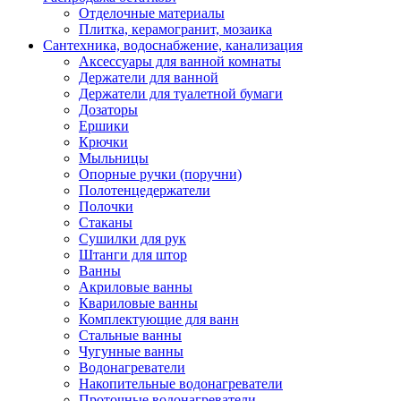
Отделочные материалы
Плитка, керамогранит, мозаика
Сантехника, водоснабжение, канализация
Аксессуары для ванной комнаты
Держатели для ванной
Держатели для туалетной бумаги
Дозаторы
Ершики
Крючки
Мыльницы
Опорные ручки (поручни)
Полотенцедержатели
Полочки
Стаканы
Сушилки для рук
Штанги для штор
Ванны
Акриловые ванны
Квариловые ванны
Комплектующие для ванн
Стальные ванны
Чугунные ванны
Водонагреватели
Накопительные водонагреватели
Проточные водонагреватели