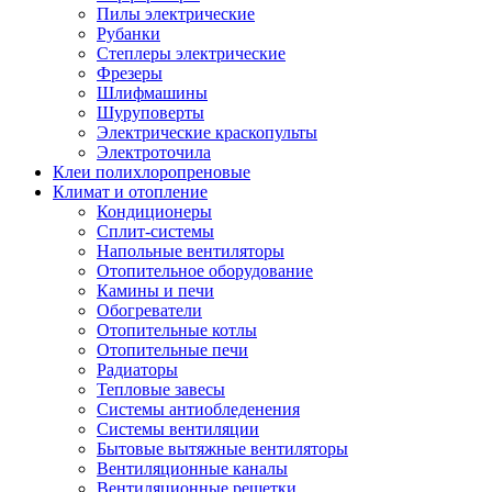
Пилы электрические
Рубанки
Степлеры электрические
Фрезеры
Шлифмашины
Шуруповерты
Электрические краскопульты
Электроточила
Клеи полихлоропреновые
Климат и отопление
Кондиционеры
Сплит-системы
Напольные вентиляторы
Отопительное оборудование
Камины и печи
Обогреватели
Отопительные котлы
Отопительные печи
Радиаторы
Тепловые завесы
Системы антиобледенения
Системы вентиляции
Бытовые вытяжные вентиляторы
Вентиляционные каналы
Вентиляционные решетки