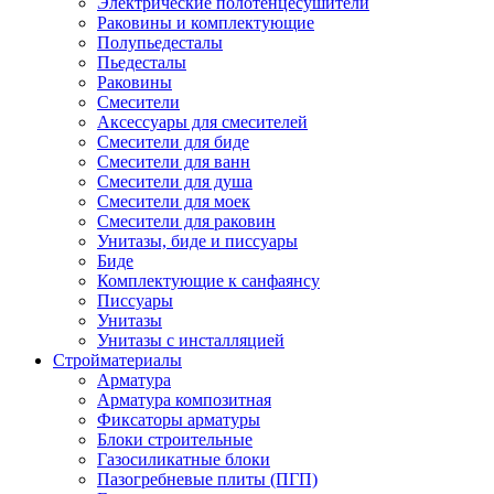
Электрические полотенцесушители
Раковины и комплектующие
Полупьедесталы
Пьедесталы
Раковины
Смесители
Аксессуары для смесителей
Смесители для биде
Смесители для ванн
Смесители для душа
Смесители для моек
Смесители для раковин
Унитазы, биде и писсуары
Биде
Комплектующие к санфаянсу
Писсуары
Унитазы
Унитазы с инсталляцией
Стройматериалы
Арматура
Арматура композитная
Фиксаторы арматуры
Блоки строительные
Газосиликатные блоки
Пазогребневые плиты (ПГП)