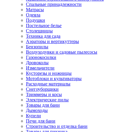
Спальные принадлежности
Матрасы
Одеяла
Подушки
Постельное белье
Столешницы
Техника для сада
Аэраторы и вертикуттеры
Бензопилы
Воздуходувки и садовые пылесосы
Газонокосилки
Дровоколы
Измельчители
Кусторезы и ножницы
Мотоблоки и культиваторы
Расходные материалы
Снегоуборщики
Триммеры и косы
Электрические пилы
Товары для бани
Дымоходы
Купели
Печи для бани
Строительство и отделка бани
Товары для пикника