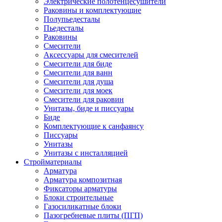
Электрические полотенцесушители
Раковины и комплектующие
Полупьедесталы
Пьедесталы
Раковины
Смесители
Аксессуары для смесителей
Смесители для биде
Смесители для ванн
Смесители для душа
Смесители для моек
Смесители для раковин
Унитазы, биде и писсуары
Биде
Комплектующие к санфаянсу
Писсуары
Унитазы
Унитазы с инсталляцией
Стройматериалы
Арматура
Арматура композитная
Фиксаторы арматуры
Блоки строительные
Газосиликатные блоки
Пазогребневые плиты (ПГП)