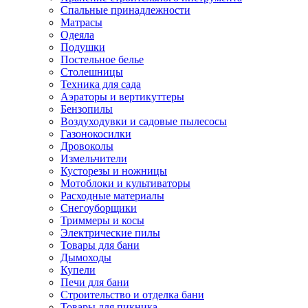
Спальные принадлежности
Матрасы
Одеяла
Подушки
Постельное белье
Столешницы
Техника для сада
Аэраторы и вертикуттеры
Бензопилы
Воздуходувки и садовые пылесосы
Газонокосилки
Дровоколы
Измельчители
Кусторезы и ножницы
Мотоблоки и культиваторы
Расходные материалы
Снегоуборщики
Триммеры и косы
Электрические пилы
Товары для бани
Дымоходы
Купели
Печи для бани
Строительство и отделка бани
Товары для пикника