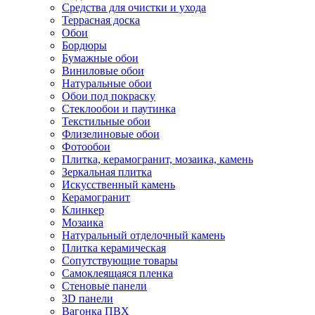
Средства для очистки и ухода
Террасная доска
Обои
Бордюры
Бумажные обои
Виниловые обои
Натуральные обои
Обои под покраску
Стеклообои и паутинка
Текстильные обои
Флизелиновые обои
Фотообои
Плитка, керамогранит, мозаика, камень
Зеркальная плитка
Искусственный камень
Керамогранит
Клинкер
Мозаика
Натуральный отделочный камень
Плитка керамическая
Сопутствующие товары
Самоклеящаяся пленка
Стеновые панели
3D панели
Вагонка ПВХ