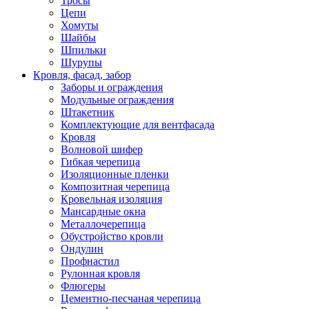
Тросы
Цепи
Хомуты
Шайбы
Шпильки
Шурупы
Кровля, фасад, забор
Заборы и ограждения
Модульные ограждения
Штакетник
Комплектующие для вентфасада
Кровля
Волновой шифер
Гибкая черепица
Изоляционные пленки
Композитная черепица
Кровельная изоляция
Мансардные окна
Металлочерепица
Обустройство кровли
Ондулин
Профнастил
Рулонная кровля
Флюгеры
Цементно-песчаная черепица