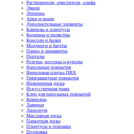
Растворители, очистители, олифа
Эмали
Лепнина
Арки и ниши
Дополнительные элементы
Карнизы и плинтусы
Колонны и пилястры
Консоли и балки
Молдинги и багеты
Панно и орнаменты
Порталы
Розетки, кессоны и куполы
Напольные покрытия
Виниловая плитка ПВХ
Грязезащитные покрытия
Инженерная доска
Искусственная трава
Клеи для напольных покрытий
Ковролин
Ламинат
Линолеум
Массивная доска
Паркетная доска
Плинтусы и порожки
Подложка