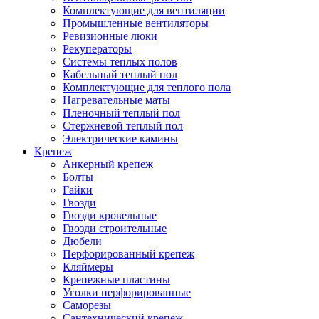
Комплектующие для вентиляции
Промышленные вентиляторы
Ревизионные люки
Рекуператоры
Системы теплых полов
Кабельный теплый пол
Комплектующие для теплого пола
Нагревательные маты
Пленочный теплый пол
Стержневой теплый пол
Электрические камины
Крепеж
Анкерный крепеж
Болты
Гайки
Гвозди
Гвозди кровельные
Гвозди строительные
Дюбели
Перфорированный крепеж
Кляймеры
Крепежные пластины
Уголки перфорированные
Саморезы
Сантехнический крепеж