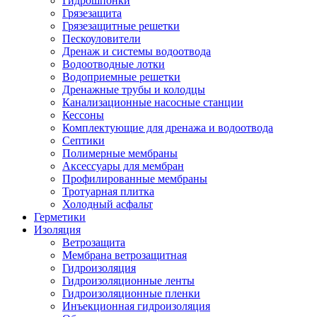
Гидрошпонки
Грязезащита
Грязезащитные решетки
Пескоуловители
Дренаж и системы водоотвода
Водоотводные лотки
Водоприемные решетки
Дренажные трубы и колодцы
Канализационные насосные станции
Кессоны
Комплектующие для дренажа и водоотвода
Септики
Полимерные мембраны
Аксессуары для мембран
Профилированные мембраны
Тротуарная плитка
Холодный асфальт
Герметики
Изоляция
Ветрозащита
Мембрана ветрозащитная
Гидроизоляция
Гидроизоляционные ленты
Гидроизоляционные пленки
Инъекционная гидроизоляция