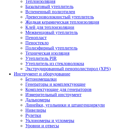
Теплоизоляция
Базальтовый утеплитель
Вспененный полиэтилен
Древесноволокнистый утеплитель
Жидкая керамическая теплоизоляция
Клей для теплоизоляции
Межвенцовый утеплитель
Пенопласт
Пеностекло
Полиэфирный утеплитель
Техническая изоляция
Утеплитель PIR
Утеплитель из стекловолокна
Экструдированный пенополистирол (XPS)
Инструмент и оборудование
Бетономешалки
Генераторы и комплектующие
Комплектующие для генераторов
Измерительный инструмент
Дальномеры
Линейки, угольники и штангенциркули
Нивелиры
Рулетки
Уклономеры и угломеры
Уровни и отвесы