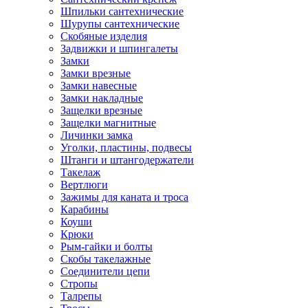
Шпильки сантехнические
Шурупы сантехнические
Скобяные изделия
Задвижки и шпингалеты
Замки
Замки врезные
Замки навесные
Замки накладные
Защелки врезные
Защелки магнитные
Личинки замка
Уголки, пластины, подвесы
Штанги и штангодержатели
Такелаж
Вертлюги
Зажимы для каната и троса
Карабины
Коуши
Крюки
Рым-гайки и болты
Скобы такелажные
Соединители цепи
Стропы
Талрепы