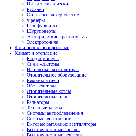
Пилы электрические
Рубанки
Степлеры электрические
Фрезеры
Шлифмашины
Шуруповерты
Электрические краскопульты
Электроточила
Клеи полихлоропреновые
Климат и отопление
Кондиционеры
Сплит-системы
Напольные вентиляторы
Отопительное оборудование
Камины и печи
Обогреватели
Отопительные котлы
Отопительные печи
Радиаторы
Тепловые завесы
Системы антиобледенения
Системы вентиляции
Бытовые вытяжные вентиляторы
Вентиляционные каналы
Вентиляционные решетки