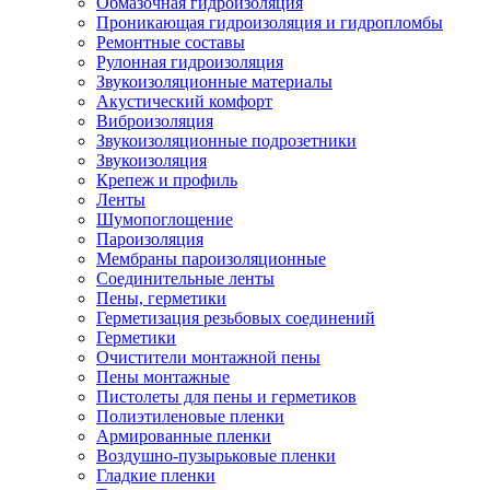
Обмазочная гидроизоляция
Проникающая гидроизоляция и гидропломбы
Ремонтные составы
Рулонная гидроизоляция
Звукоизоляционные материалы
Акустический комфорт
Виброизоляция
Звукоизоляционные подрозетники
Звукоизоляция
Крепеж и профиль
Ленты
Шумопоглощение
Пароизоляция
Мембраны пароизоляционные
Соединительные ленты
Пены, герметики
Герметизация резьбовых соединений
Герметики
Очистители монтажной пены
Пены монтажные
Пистолеты для пены и герметиков
Полиэтиленовые пленки
Армированные пленки
Воздушно-пузырьковые пленки
Гладкие пленки