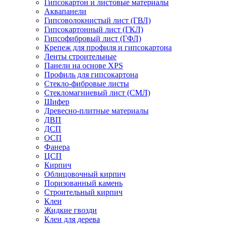
Гипсокартон и листовые материалы
Аквапанели
Гипсоволокнистый лист (ГВЛ)
Гипсокартонный лист (ГКЛ)
Гипсофибровый лист (ГФЛ)
Крепеж для профиля и гипсокартона
Ленты строительные
Панели на основе XPS
Профиль для гипсокартона
Стекло-фибровые листы
Стекломагниевый лист (СМЛ)
Шифер
Древесно-плитные материалы
ДВП
ДСП
ОСП
Фанера
ЦСП
Кирпич
Облицовочный кирпич
Поризованный камень
Строительный кирпич
Клеи
Жидкие гвозди
Клеи для дерева