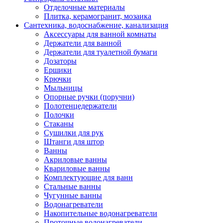
Отделочные материалы
Плитка, керамогранит, мозаика
Сантехника, водоснабжение, канализация
Аксессуары для ванной комнаты
Держатели для ванной
Держатели для туалетной бумаги
Дозаторы
Ершики
Крючки
Мыльницы
Опорные ручки (поручни)
Полотенцедержатели
Полочки
Стаканы
Сушилки для рук
Штанги для штор
Ванны
Акриловые ванны
Квариловые ванны
Комплектующие для ванн
Стальные ванны
Чугунные ванны
Водонагреватели
Накопительные водонагреватели
Проточные водонагреватели