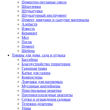
Цементно-песчаные смеси
Шпатлевки
Штукатурки
Штукатурный инструмент
Цемент, вяжущие и сыпучие материалы
Алебастр
Известь
Керамзит
Мел
Песок
Цемент
Щебень
Товары для дома, сада и отдыха
Бассейны
Благоустройство территории
Газонная трава
Катки для газона
Компостеры
Ловушки для насекомых
Мусорные контейнеры
Приствольные решетки
Противогололедные реагенты
Сетки и ограждения садовые
Тележки-дозаторы
Урны