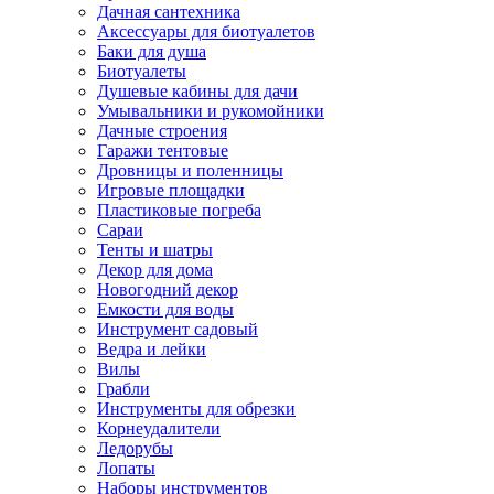
Дачная сантехника
Аксессуары для биотуалетов
Баки для душа
Биотуалеты
Душевые кабины для дачи
Умывальники и рукомойники
Дачные строения
Гаражи тентовые
Дровницы и поленницы
Игровые площадки
Пластиковые погреба
Сараи
Тенты и шатры
Декор для дома
Новогодний декор
Емкости для воды
Инструмент садовый
Ведра и лейки
Вилы
Грабли
Инструменты для обрезки
Корнеудалители
Ледорубы
Лопаты
Наборы инструментов