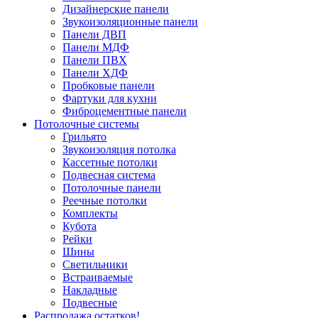
Дизайнерские панели
Звукоизоляционные панели
Панели ДВП
Панели МДФ
Панели ПВХ
Панели ХДФ
Пробковые панели
Фартуки для кухни
Фиброцементные панели
Потолочные системы
Грильято
Звукоизоляция потолка
Кассетные потолки
Подвесная система
Потолочные панели
Реечные потолки
Комплекты
Кубота
Рейки
Шины
Светильники
Встраиваемые
Накладные
Подвесные
Распродажа остатков!