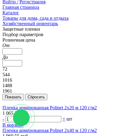
Войти /
Регистрация
Главная страница
Каталог
Товары для дома, сада и отдыха
Хозяйственный инвентарь
Защитные пленки
Подбор параметров
Розничная цена
От
До
72
544
1016
1488
1961
Пленка армированная Polinet 2х20 м 120 г/м2
1 065.36 руб.
-
+
шт
В корзину
Пленка армированная Polinet 2х40 м 120 г/м2
1 960.55 руб.