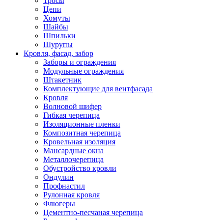
Тросы
Цепи
Хомуты
Шайбы
Шпильки
Шурупы
Кровля, фасад, забор
Заборы и ограждения
Модульные ограждения
Штакетник
Комплектующие для вентфасада
Кровля
Волновой шифер
Гибкая черепица
Изоляционные пленки
Композитная черепица
Кровельная изоляция
Мансардные окна
Металлочерепица
Обустройство кровли
Ондулин
Профнастил
Рулонная кровля
Флюгеры
Цементно-песчаная черепица