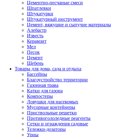
Цементно-песчаные смеси
Шпатлевки
Штукатурки
Штукатурный инструмент
Цемент, вяжущие и сыпучие материалы
Алебастр
Известь
Керамзит
Мел
Песок
Цемент
Щебень
Товары для дома, сада и отдыха
Бассейны
Благоустройство территории
Газонная трава
Катки для газона
Компостеры
Ловушки для насекомых
Мусорные контейнеры
Приствольные решетки
Противогололедные реагенты
Сетки и ограждения садовые
Тележки-дозаторы
Урны