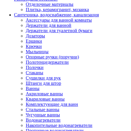
Отделочные материалы
Плитка, керамогранит, мозаика
Сантехника, водоснабжение, канализация
Аксессуары для ванной комнаты
Держатели для ванной
Держатели для туалетной бумаги
Дозаторы
Ершики
Крючки
Мыльницы
Опорные ручки (поручни)
Полотенцедержатели
Полочки
Стаканы
Сушилки для рук
Штанги для штор
Ванны
Акриловые ванны
Квариловые ванны
Комплектующие для ванн
Стальные ванны
Чугунные ванны
Водонагреватели
Накопительные водонагреватели
Проточные водонагреватели