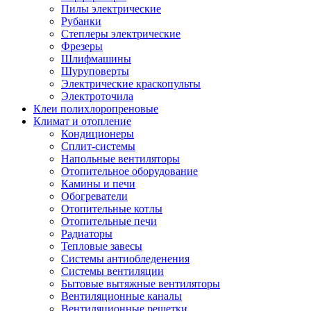
Пилы электрические
Рубанки
Степлеры электрические
Фрезеры
Шлифмашины
Шуруповерты
Электрические краскопульты
Электроточила
Клеи полихлоропреновые
Климат и отопление
Кондиционеры
Сплит-системы
Напольные вентиляторы
Отопительное оборудование
Камины и печи
Обогреватели
Отопительные котлы
Отопительные печи
Радиаторы
Тепловые завесы
Системы антиобледенения
Системы вентиляции
Бытовые вытяжные вентиляторы
Вентиляционные каналы
Вентиляционные решетки