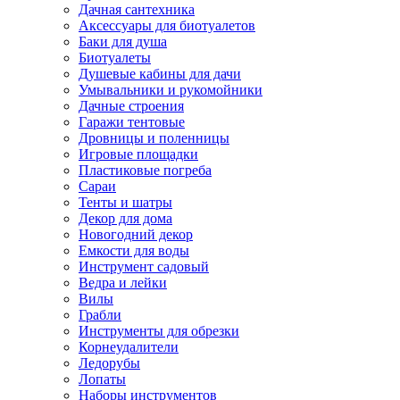
Дачная сантехника
Аксессуары для биотуалетов
Баки для душа
Биотуалеты
Душевые кабины для дачи
Умывальники и рукомойники
Дачные строения
Гаражи тентовые
Дровницы и поленницы
Игровые площадки
Пластиковые погреба
Сараи
Тенты и шатры
Декор для дома
Новогодний декор
Емкости для воды
Инструмент садовый
Ведра и лейки
Вилы
Грабли
Инструменты для обрезки
Корнеудалители
Ледорубы
Лопаты
Наборы инструментов