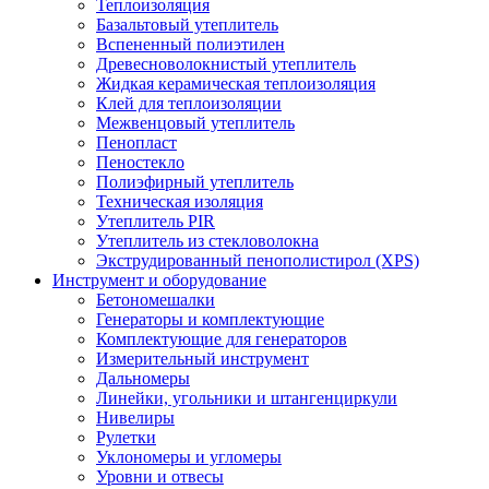
Теплоизоляция
Базальтовый утеплитель
Вспененный полиэтилен
Древесноволокнистый утеплитель
Жидкая керамическая теплоизоляция
Клей для теплоизоляции
Межвенцовый утеплитель
Пенопласт
Пеностекло
Полиэфирный утеплитель
Техническая изоляция
Утеплитель PIR
Утеплитель из стекловолокна
Экструдированный пенополистирол (XPS)
Инструмент и оборудование
Бетономешалки
Генераторы и комплектующие
Комплектующие для генераторов
Измерительный инструмент
Дальномеры
Линейки, угольники и штангенциркули
Нивелиры
Рулетки
Уклономеры и угломеры
Уровни и отвесы