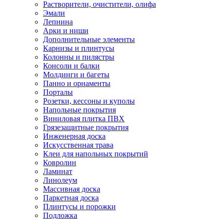
Растворители, очистители, олифа
Эмали
Лепнина
Арки и ниши
Дополнительные элементы
Карнизы и плинтусы
Колонны и пилястры
Консоли и балки
Молдинги и багеты
Панно и орнаменты
Порталы
Розетки, кессоны и куполы
Напольные покрытия
Виниловая плитка ПВХ
Грязезащитные покрытия
Инженерная доска
Искусственная трава
Клеи для напольных покрытий
Ковролин
Ламинат
Линолеум
Массивная доска
Паркетная доска
Плинтусы и порожки
Подложка