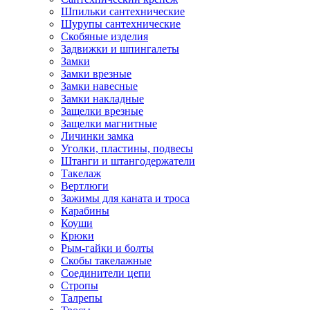
Шпильки сантехнические
Шурупы сантехнические
Скобяные изделия
Задвижки и шпингалеты
Замки
Замки врезные
Замки навесные
Замки накладные
Защелки врезные
Защелки магнитные
Личинки замка
Уголки, пластины, подвесы
Штанги и штангодержатели
Такелаж
Вертлюги
Зажимы для каната и троса
Карабины
Коуши
Крюки
Рым-гайки и болты
Скобы такелажные
Соединители цепи
Стропы
Талрепы