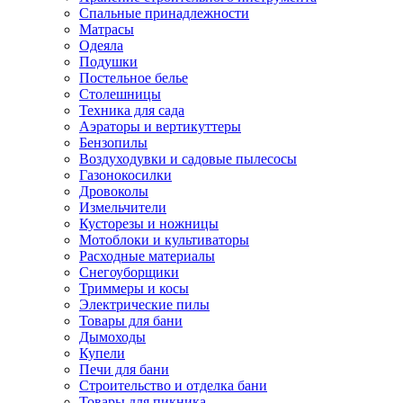
Спальные принадлежности
Матрасы
Одеяла
Подушки
Постельное белье
Столешницы
Техника для сада
Аэраторы и вертикуттеры
Бензопилы
Воздуходувки и садовые пылесосы
Газонокосилки
Дровоколы
Измельчители
Кусторезы и ножницы
Мотоблоки и культиваторы
Расходные материалы
Снегоуборщики
Триммеры и косы
Электрические пилы
Товары для бани
Дымоходы
Купели
Печи для бани
Строительство и отделка бани
Товары для пикника