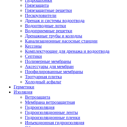
Гидрошпонки
Грязезащита
Грязезащитные решетки
Пескоуловители
Дренаж и системы водоотвода
Водоотводные лотки
Водоприемные решетки
Дренажные трубы и колодцы
Канализационные насосные станции
Кессоны
Комплектующие для дренажа и водоотвода
Септики
Полимерные мембраны
Аксессуары для мембран
Профилированные мембраны
Тротуарная плитка
Холодный асфальт
Герметики
Изоляция
Ветрозащита
Мембрана ветрозащитная
Гидроизоляция
Гидроизоляционные ленты
Гидроизоляционные пленки
Инъекционная гидроизоляция