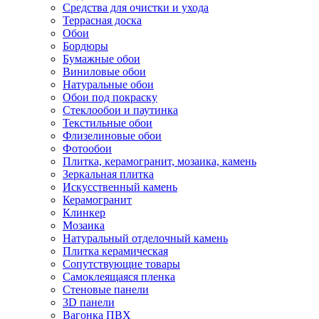
Средства для очистки и ухода
Террасная доска
Обои
Бордюры
Бумажные обои
Виниловые обои
Натуральные обои
Обои под покраску
Стеклообои и паутинка
Текстильные обои
Флизелиновые обои
Фотообои
Плитка, керамогранит, мозаика, камень
Зеркальная плитка
Искусственный камень
Керамогранит
Клинкер
Мозаика
Натуральный отделочный камень
Плитка керамическая
Сопутствующие товары
Самоклеящаяся пленка
Стеновые панели
3D панели
Вагонка ПВХ