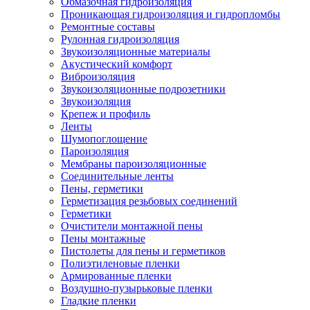
Обмазочная гидроизоляция
Проникающая гидроизоляция и гидропломбы
Ремонтные составы
Рулонная гидроизоляция
Звукоизоляционные материалы
Акустический комфорт
Виброизоляция
Звукоизоляционные подрозетники
Звукоизоляция
Крепеж и профиль
Ленты
Шумопоглощение
Пароизоляция
Мембраны пароизоляционные
Соединительные ленты
Пены, герметики
Герметизация резьбовых соединений
Герметики
Очистители монтажной пены
Пены монтажные
Пистолеты для пены и герметиков
Полиэтиленовые пленки
Армированные пленки
Воздушно-пузырьковые пленки
Гладкие пленки