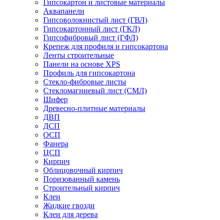
Гипсокартон и листовые материалы
Аквапанели
Гипсоволокнистый лист (ГВЛ)
Гипсокартонный лист (ГКЛ)
Гипсофибровый лист (ГФЛ)
Крепеж для профиля и гипсокартона
Ленты строительные
Панели на основе XPS
Профиль для гипсокартона
Стекло-фибровые листы
Стекломагниевый лист (СМЛ)
Шифер
Древесно-плитные материалы
ДВП
ДСП
ОСП
Фанера
ЦСП
Кирпич
Облицовочный кирпич
Поризованный камень
Строительный кирпич
Клеи
Жидкие гвозди
Клеи для дерева