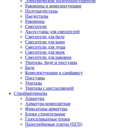
Электрические полотенцесушители
Раковины и комплектующие
Полупьедесталы
Пьедесталы
Раковины
Смесители
Аксессуары для смесителей
Смесители для биде
Смесители для ванн
Смесители для душа
Смесители для моек
Смесители для раковин
Унитазы, биде и писсуары
Биде
Комплектующие к санфаянсу
Писсуары
Унитазы
Унитазы с инсталляцией
Стройматериалы
Арматура
Арматура композитная
Фиксаторы арматуры
Блоки строительные
Газосиликатные блоки
Пазогребневые плиты (ПГП)