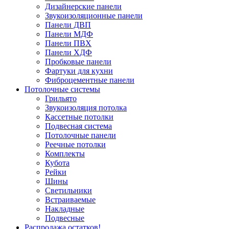
Дизайнерские панели
Звукоизоляционные панели
Панели ДВП
Панели МДФ
Панели ПВХ
Панели ХДФ
Пробковые панели
Фартуки для кухни
Фиброцементные панели
Потолочные системы
Грильято
Звукоизоляция потолка
Кассетные потолки
Подвесная система
Потолочные панели
Реечные потолки
Комплекты
Кубота
Рейки
Шины
Светильники
Встраиваемые
Накладные
Подвесные
Распродажа остатков!