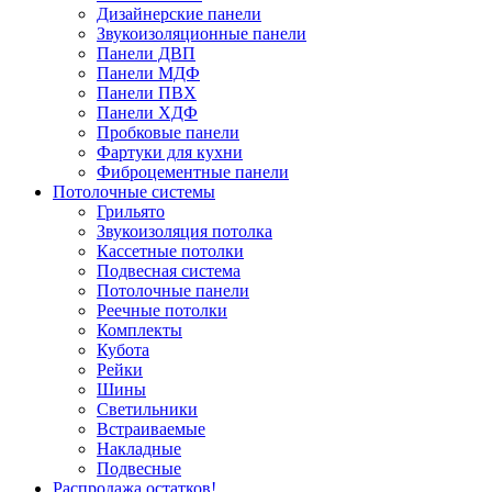
Дизайнерские панели
Звукоизоляционные панели
Панели ДВП
Панели МДФ
Панели ПВХ
Панели ХДФ
Пробковые панели
Фартуки для кухни
Фиброцементные панели
Потолочные системы
Грильято
Звукоизоляция потолка
Кассетные потолки
Подвесная система
Потолочные панели
Реечные потолки
Комплекты
Кубота
Рейки
Шины
Светильники
Встраиваемые
Накладные
Подвесные
Распродажа остатков!