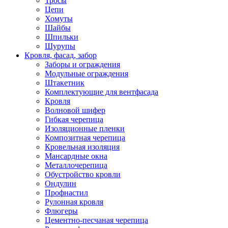
Тросы
Цепи
Хомуты
Шайбы
Шпильки
Шурупы
Кровля, фасад, забор
Заборы и ограждения
Модульные ограждения
Штакетник
Комплектующие для вентфасада
Кровля
Волновой шифер
Гибкая черепица
Изоляционные пленки
Композитная черепица
Кровельная изоляция
Мансардные окна
Металлочерепица
Обустройство кровли
Ондулин
Профнастил
Рулонная кровля
Флюгеры
Цементно-песчаная черепица