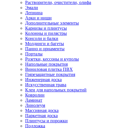
Растворители, очистители, олифа
Эмали
Лепнина
Арки и ниши
Дополнительные элементы
Карнизы и плинтусы
Колонны и пилястры
Консоли и балки
Молдинги и багеты
Панно и орнаменты
Порталы
Розетки, кессоны и куполы
Напольные покрытия
Виниловая плитка ПВХ
Грязезащитные покрытия
Инженерная доска
Искусственная трава
Клеи для напольных покрытий
Ковролин
Ламинат
Линолеум
Массивная доска
Паркетная доска
Плинтусы и порожки
Подложка