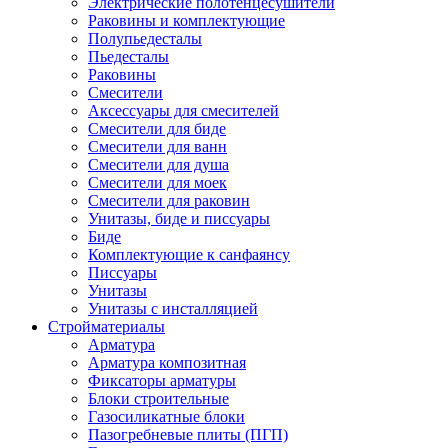
Электрические полотенцесушители
Раковины и комплектующие
Полупьедесталы
Пьедесталы
Раковины
Смесители
Аксессуары для смесителей
Смесители для биде
Смесители для ванн
Смесители для душа
Смесители для моек
Смесители для раковин
Унитазы, биде и писсуары
Биде
Комплектующие к санфаянсу
Писсуары
Унитазы
Унитазы с инсталляцией
Стройматериалы
Арматура
Арматура композитная
Фиксаторы арматуры
Блоки строительные
Газосиликатные блоки
Пазогребневые плиты (ПГП)