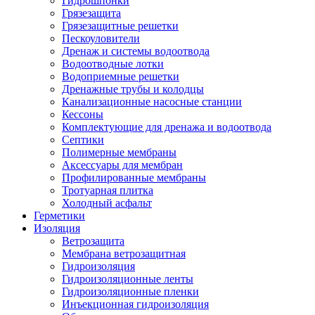
Гидрошпонки
Грязезащита
Грязезащитные решетки
Пескоуловители
Дренаж и системы водоотвода
Водоотводные лотки
Водоприемные решетки
Дренажные трубы и колодцы
Канализационные насосные станции
Кессоны
Комплектующие для дренажа и водоотвода
Септики
Полимерные мембраны
Аксессуары для мембран
Профилированные мембраны
Тротуарная плитка
Холодный асфальт
Герметики
Изоляция
Ветрозащита
Мембрана ветрозащитная
Гидроизоляция
Гидроизоляционные ленты
Гидроизоляционные пленки
Инъекционная гидроизоляция