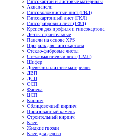
Гипсокартон и листовые материалы
Аквапанели
Гипсоволокнистый лист (ГВЛ)
Гипсокартонный лист (ГКЛ)
Гипсофибровый лист (ГФЛ)
Крепеж для профиля и гипсокартона
Ленты строительные
Панели на основе XPS
Профиль для гипсокартона
Стекло-фибровые листы
Стекломагниевый лист (СМЛ)
Шифер
Древесно-плитные материалы
ДВП
ДСП
ОСП
Фанера
ЦСП
Кирпич
Облицовочный кирпич
Поризованный камень
Строительный кирпич
Клеи
Жидкие гвозди
Клеи для дерева