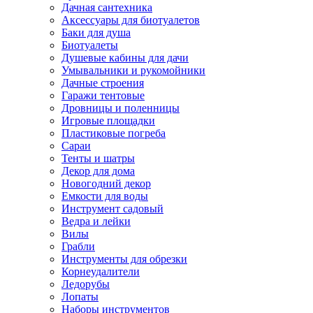
Дачная сантехника
Аксессуары для биотуалетов
Баки для душа
Биотуалеты
Душевые кабины для дачи
Умывальники и рукомойники
Дачные строения
Гаражи тентовые
Дровницы и поленницы
Игровые площадки
Пластиковые погреба
Сараи
Тенты и шатры
Декор для дома
Новогодний декор
Емкости для воды
Инструмент садовый
Ведра и лейки
Вилы
Грабли
Инструменты для обрезки
Корнеудалители
Ледорубы
Лопаты
Наборы инструментов