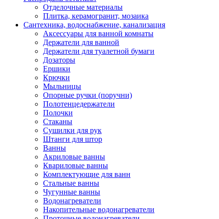
Отделочные материалы
Плитка, керамогранит, мозаика
Сантехника, водоснабжение, канализация
Аксессуары для ванной комнаты
Держатели для ванной
Держатели для туалетной бумаги
Дозаторы
Ершики
Крючки
Мыльницы
Опорные ручки (поручни)
Полотенцедержатели
Полочки
Стаканы
Сушилки для рук
Штанги для штор
Ванны
Акриловые ванны
Квариловые ванны
Комплектующие для ванн
Стальные ванны
Чугунные ванны
Водонагреватели
Накопительные водонагреватели
Проточные водонагреватели