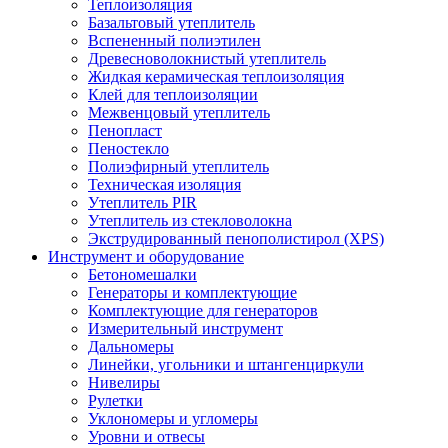
Теплоизоляция
Базальтовый утеплитель
Вспененный полиэтилен
Древесноволокнистый утеплитель
Жидкая керамическая теплоизоляция
Клей для теплоизоляции
Межвенцовый утеплитель
Пенопласт
Пеностекло
Полиэфирный утеплитель
Техническая изоляция
Утеплитель PIR
Утеплитель из стекловолокна
Экструдированный пенополистирол (XPS)
Инструмент и оборудование
Бетономешалки
Генераторы и комплектующие
Комплектующие для генераторов
Измерительный инструмент
Дальномеры
Линейки, угольники и штангенциркули
Нивелиры
Рулетки
Уклономеры и угломеры
Уровни и отвесы