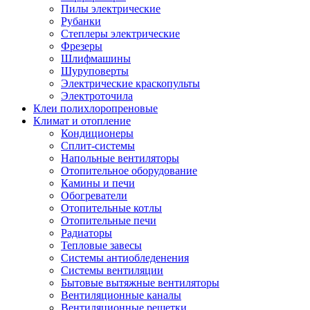
Пилы электрические
Рубанки
Степлеры электрические
Фрезеры
Шлифмашины
Шуруповерты
Электрические краскопульты
Электроточила
Клеи полихлоропреновые
Климат и отопление
Кондиционеры
Сплит-системы
Напольные вентиляторы
Отопительное оборудование
Камины и печи
Обогреватели
Отопительные котлы
Отопительные печи
Радиаторы
Тепловые завесы
Системы антиобледенения
Системы вентиляции
Бытовые вытяжные вентиляторы
Вентиляционные каналы
Вентиляционные решетки