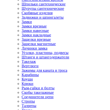
Шпильки сантехнические
Шурупы сантехнические
Скобяные изделия
Задвижки и шпингалеты
Замки
Замки врезные
Замки навесные
Замки накладные
Защелки врезные
Защелки магнитные
Личинки замка
Уголки, пластины, подвесы
Штанги и штангодержатели
Такелаж
Вертлюги
Зажимы для каната и троса
Карабины
Коуши
Крюки
Рым-гайки и болты
Скобы такелажные
Соединители цепи
Стропы
Талрепы