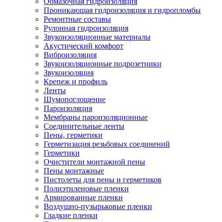
Обмазочная гидроизоляция
Проникающая гидроизоляция и гидропломбы
Ремонтные составы
Рулонная гидроизоляция
Звукоизоляционные материалы
Акустический комфорт
Виброизоляция
Звукоизоляционные подрозетники
Звукоизоляция
Крепеж и профиль
Ленты
Шумопоглощение
Пароизоляция
Мембраны пароизоляционные
Соединительные ленты
Пены, герметики
Герметизация резьбовых соединений
Герметики
Очистители монтажной пены
Пены монтажные
Пистолеты для пены и герметиков
Полиэтиленовые пленки
Армированные пленки
Воздушно-пузырьковые пленки
Гладкие пленки