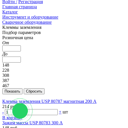
Войти /
Регистрация
Главная страница
Каталог
Инструмент и оборудование
Сварочное оборудование
Клеммы заземления
Подбор параметров
Розничная цена
От
До
148
228
308
387
467
Клемма заземления USP 80787 магнитная 200 А
214 руб.
-
+
шт
В корзину
Зажим массы USP 80783 300 А
148 руб.