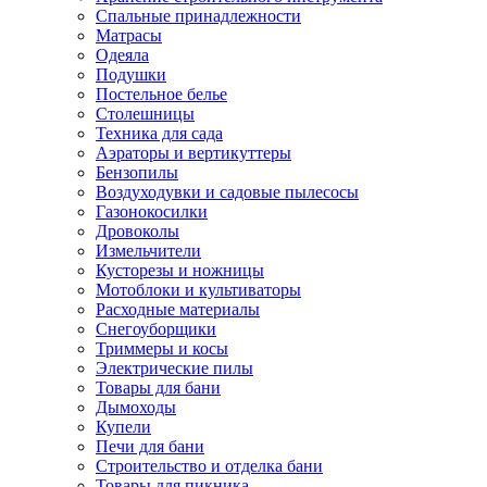
Спальные принадлежности
Матрасы
Одеяла
Подушки
Постельное белье
Столешницы
Техника для сада
Аэраторы и вертикуттеры
Бензопилы
Воздуходувки и садовые пылесосы
Газонокосилки
Дровоколы
Измельчители
Кусторезы и ножницы
Мотоблоки и культиваторы
Расходные материалы
Снегоуборщики
Триммеры и косы
Электрические пилы
Товары для бани
Дымоходы
Купели
Печи для бани
Строительство и отделка бани
Товары для пикника