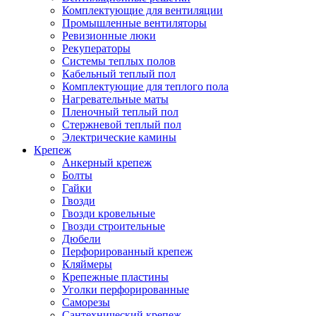
Комплектующие для вентиляции
Промышленные вентиляторы
Ревизионные люки
Рекуператоры
Системы теплых полов
Кабельный теплый пол
Комплектующие для теплого пола
Нагревательные маты
Пленочный теплый пол
Стержневой теплый пол
Электрические камины
Крепеж
Анкерный крепеж
Болты
Гайки
Гвозди
Гвозди кровельные
Гвозди строительные
Дюбели
Перфорированный крепеж
Кляймеры
Крепежные пластины
Уголки перфорированные
Саморезы
Сантехнический крепеж