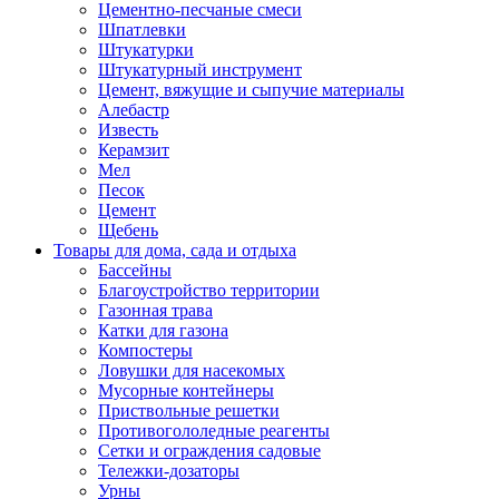
Цементно-песчаные смеси
Шпатлевки
Штукатурки
Штукатурный инструмент
Цемент, вяжущие и сыпучие материалы
Алебастр
Известь
Керамзит
Мел
Песок
Цемент
Щебень
Товары для дома, сада и отдыха
Бассейны
Благоустройство территории
Газонная трава
Катки для газона
Компостеры
Ловушки для насекомых
Мусорные контейнеры
Приствольные решетки
Противогололедные реагенты
Сетки и ограждения садовые
Тележки-дозаторы
Урны