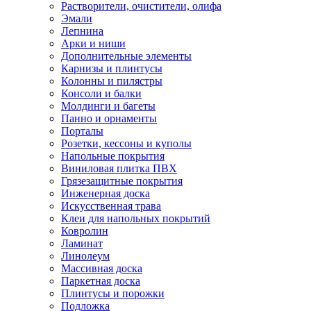
Растворители, очистители, олифа
Эмали
Лепнина
Арки и ниши
Дополнительные элементы
Карнизы и плинтусы
Колонны и пилястры
Консоли и балки
Молдинги и багеты
Панно и орнаменты
Порталы
Розетки, кессоны и куполы
Напольные покрытия
Виниловая плитка ПВХ
Грязезащитные покрытия
Инженерная доска
Искусственная трава
Клеи для напольных покрытий
Ковролин
Ламинат
Линолеум
Массивная доска
Паркетная доска
Плинтусы и порожки
Подложка