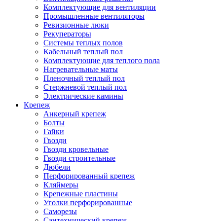
Комплектующие для вентиляции
Промышленные вентиляторы
Ревизионные люки
Рекуператоры
Системы теплых полов
Кабельный теплый пол
Комплектующие для теплого пола
Нагревательные маты
Пленочный теплый пол
Стержневой теплый пол
Электрические камины
Крепеж
Анкерный крепеж
Болты
Гайки
Гвозди
Гвозди кровельные
Гвозди строительные
Дюбели
Перфорированный крепеж
Кляймеры
Крепежные пластины
Уголки перфорированные
Саморезы
Сантехнический крепеж