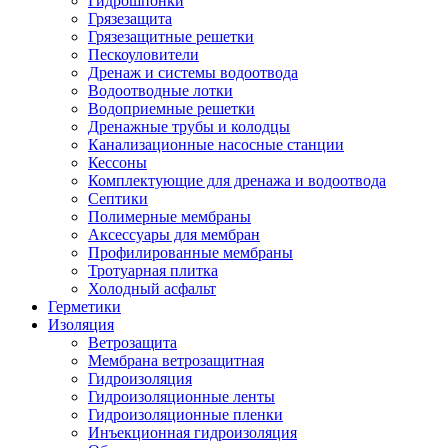
Гидрошпонки
Грязезащита
Грязезащитные решетки
Пескоуловители
Дренаж и системы водоотвода
Водоотводные лотки
Водоприемные решетки
Дренажные трубы и колодцы
Канализационные насосные станции
Кессоны
Комплектующие для дренажа и водоотвода
Септики
Полимерные мембраны
Аксессуары для мембран
Профилированные мембраны
Тротуарная плитка
Холодный асфальт
Герметики
Изоляция
Ветрозащита
Мембрана ветрозащитная
Гидроизоляция
Гидроизоляционные ленты
Гидроизоляционные пленки
Инъекционная гидроизоляция