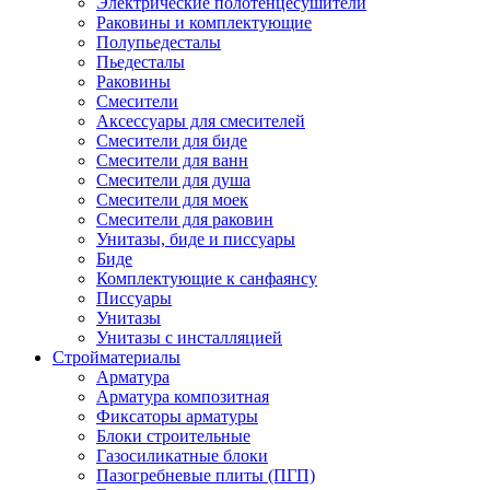
Электрические полотенцесушители
Раковины и комплектующие
Полупьедесталы
Пьедесталы
Раковины
Смесители
Аксессуары для смесителей
Смесители для биде
Смесители для ванн
Смесители для душа
Смесители для моек
Смесители для раковин
Унитазы, биде и писсуары
Биде
Комплектующие к санфаянсу
Писсуары
Унитазы
Унитазы с инсталляцией
Стройматериалы
Арматура
Арматура композитная
Фиксаторы арматуры
Блоки строительные
Газосиликатные блоки
Пазогребневые плиты (ПГП)