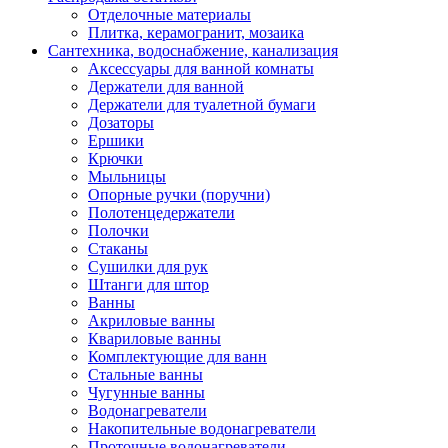
Отделочные материалы
Плитка, керамогранит, мозаика
Сантехника, водоснабжение, канализация
Аксессуары для ванной комнаты
Держатели для ванной
Держатели для туалетной бумаги
Дозаторы
Ершики
Крючки
Мыльницы
Опорные ручки (поручни)
Полотенцедержатели
Полочки
Стаканы
Сушилки для рук
Штанги для штор
Ванны
Акриловые ванны
Квариловые ванны
Комплектующие для ванн
Стальные ванны
Чугунные ванны
Водонагреватели
Накопительные водонагреватели
Проточные водонагреватели