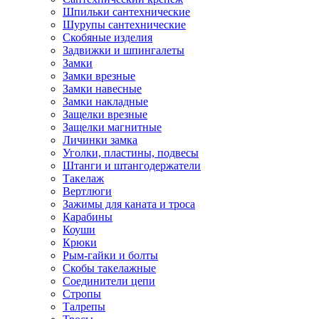
Шпильки сантехнические
Шурупы сантехнические
Скобяные изделия
Задвижки и шпингалеты
Замки
Замки врезные
Замки навесные
Замки накладные
Защелки врезные
Защелки магнитные
Личинки замка
Уголки, пластины, подвесы
Штанги и штангодержатели
Такелаж
Вертлюги
Зажимы для каната и троса
Карабины
Коуши
Крюки
Рым-гайки и болты
Скобы такелажные
Соединители цепи
Стропы
Талрепы