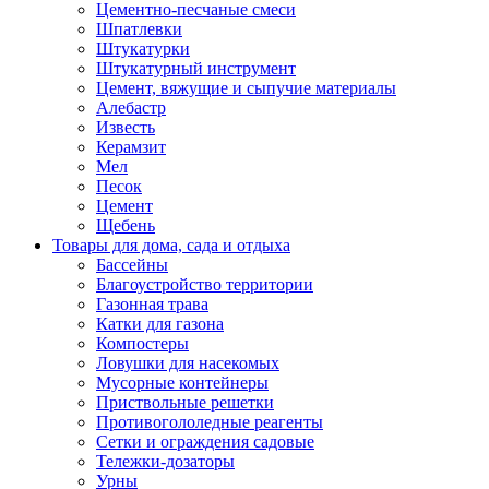
Цементно-песчаные смеси
Шпатлевки
Штукатурки
Штукатурный инструмент
Цемент, вяжущие и сыпучие материалы
Алебастр
Известь
Керамзит
Мел
Песок
Цемент
Щебень
Товары для дома, сада и отдыха
Бассейны
Благоустройство территории
Газонная трава
Катки для газона
Компостеры
Ловушки для насекомых
Мусорные контейнеры
Приствольные решетки
Противогололедные реагенты
Сетки и ограждения садовые
Тележки-дозаторы
Урны