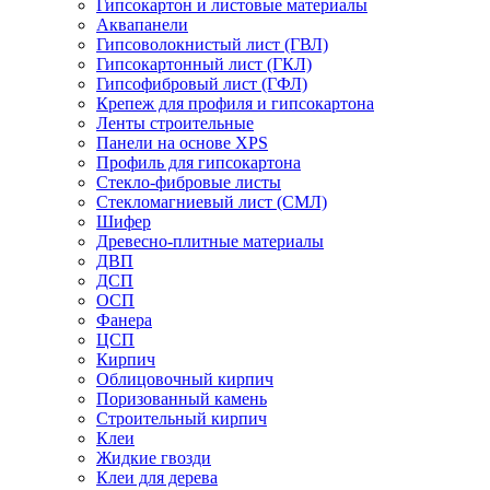
Гипсокартон и листовые материалы
Аквапанели
Гипсоволокнистый лист (ГВЛ)
Гипсокартонный лист (ГКЛ)
Гипсофибровый лист (ГФЛ)
Крепеж для профиля и гипсокартона
Ленты строительные
Панели на основе XPS
Профиль для гипсокартона
Стекло-фибровые листы
Стекломагниевый лист (СМЛ)
Шифер
Древесно-плитные материалы
ДВП
ДСП
ОСП
Фанера
ЦСП
Кирпич
Облицовочный кирпич
Поризованный камень
Строительный кирпич
Клеи
Жидкие гвозди
Клеи для дерева