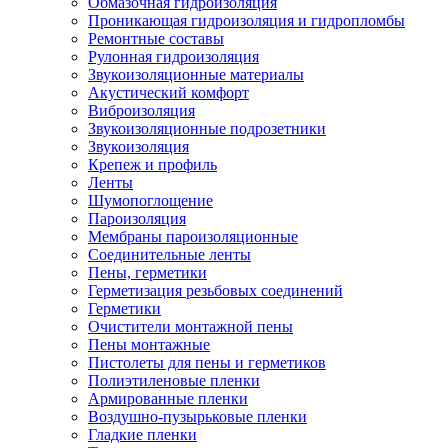
Обмазочная гидроизоляция
Проникающая гидроизоляция и гидропломбы
Ремонтные составы
Рулонная гидроизоляция
Звукоизоляционные материалы
Акустический комфорт
Виброизоляция
Звукоизоляционные подрозетники
Звукоизоляция
Крепеж и профиль
Ленты
Шумопоглощение
Пароизоляция
Мембраны пароизоляционные
Соединительные ленты
Пены, герметики
Герметизация резьбовых соединений
Герметики
Очистители монтажной пены
Пены монтажные
Пистолеты для пены и герметиков
Полиэтиленовые пленки
Армированные пленки
Воздушно-пузырьковые пленки
Гладкие пленки