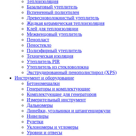
Теплоизоляция
Базальтовый утеплитель
Вспененный полиэтилен
Древесноволокнистый утеплитель
Жидкая керамическая теплоизоляция
Клей для теплоизоляции
Межвенцовый утеплитель
Пенопласт
Пеностекло
Полиэфирный утеплитель
Техническая изоляция
Утеплитель PIR
Утеплитель из стекловолокна
Экструдированный пенополистирол (XPS)
Инструмент и оборудование
Бетономешалки
Генераторы и комплектующие
Комплектующие для генераторов
Измерительный инструмент
Дальномеры
Линейки, угольники и штангенциркули
Нивелиры
Рулетки
Уклономеры и угломеры
Уровни и отвесы