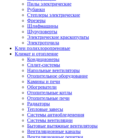
Пилы электрические
Рубанки
Степлеры электрические
Фрезеры
Шлифмашины
Шуруповерты
Электрические краскопульты
Электроточила
Клеи полихлоропреновые
Климат и отопление
Кондиционеры
Сплит-системы
Напольные вентиляторы
Отопительное оборудование
Камины и печи
Обогреватели
Отопительные котлы
Отопительные печи
Радиаторы
Тепловые завесы
Системы антиобледенения
Системы вентиляции
Бытовые вытяжные вентиляторы
Вентиляционные каналы
Вентиляционные решетки