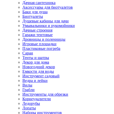
Дачная сантехника
Аксессуары для биотуалетов
Баки для душа
Биотуалеты
Душевые кабины для дачи
Умывальники и рукомойники
Дачные строения
Гаражи тентовые
Дровницы и поленницы
Игровые площадки
Пластиковые погреба
Сараи
Тенты и шатры
Декор для дома
Новогодний декор
Емкости для воды
Инструмент садовый
Ведра и лейки
Вилы
Грабли
Инструменты для обрезки
Корнеудалители
Ледорубы
Лопаты
Наборы инструментов