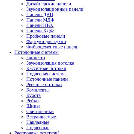
Дизайнерские панели
Звукоизоляционные панели
Панели ДВП
Панели МДФ
Панели ПВХ
Панели ХДФ
Пробковые панели
Фартуки для кухни
Фиброцементные панели
Потолочные системы
Грильято
Звукоизоляция потолка
Кассетные потолки
Подвесная система
Потолочные панели
Реечные потолки
Комплекты
Кубота
Рейки
Шины
Светильники
Встраиваемые
Накладные
Подвесные
Распродажа остатков!