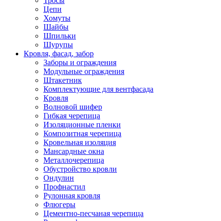
Тросы
Цепи
Хомуты
Шайбы
Шпильки
Шурупы
Кровля, фасад, забор
Заборы и ограждения
Модульные ограждения
Штакетник
Комплектующие для вентфасада
Кровля
Волновой шифер
Гибкая черепица
Изоляционные пленки
Композитная черепица
Кровельная изоляция
Мансардные окна
Металлочерепица
Обустройство кровли
Ондулин
Профнастил
Рулонная кровля
Флюгеры
Цементно-песчаная черепица