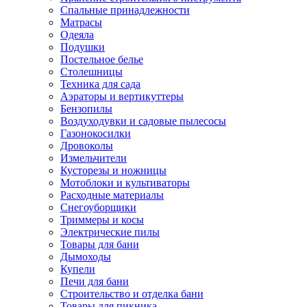
Спальные принадлежности
Матрасы
Одеяла
Подушки
Постельное белье
Столешницы
Техника для сада
Аэраторы и вертикуттеры
Бензопилы
Воздуходувки и садовые пылесосы
Газонокосилки
Дровоколы
Измельчители
Кусторезы и ножницы
Мотоблоки и культиваторы
Расходные материалы
Снегоуборщики
Триммеры и косы
Электрические пилы
Товары для бани
Дымоходы
Купели
Печи для бани
Строительство и отделка бани
Товары для пикника