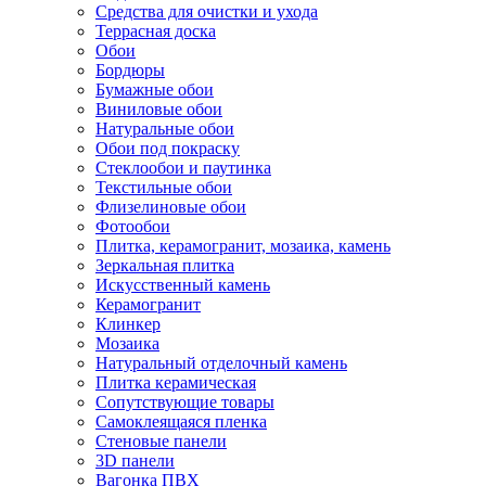
Средства для очистки и ухода
Террасная доска
Обои
Бордюры
Бумажные обои
Виниловые обои
Натуральные обои
Обои под покраску
Стеклообои и паутинка
Текстильные обои
Флизелиновые обои
Фотообои
Плитка, керамогранит, мозаика, камень
Зеркальная плитка
Искусственный камень
Керамогранит
Клинкер
Мозаика
Натуральный отделочный камень
Плитка керамическая
Сопутствующие товары
Самоклеящаяся пленка
Стеновые панели
3D панели
Вагонка ПВХ