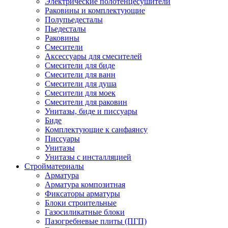
Электрические полотенцесушители
Раковины и комплектующие
Полупьедесталы
Пьедесталы
Раковины
Смесители
Аксессуары для смесителей
Смесители для биде
Смесители для ванн
Смесители для душа
Смесители для моек
Смесители для раковин
Унитазы, биде и писсуары
Биде
Комплектующие к санфаянсу
Писсуары
Унитазы
Унитазы с инсталляцией
Стройматериалы
Арматура
Арматура композитная
Фиксаторы арматуры
Блоки строительные
Газосиликатные блоки
Пазогребневые плиты (ПГП)