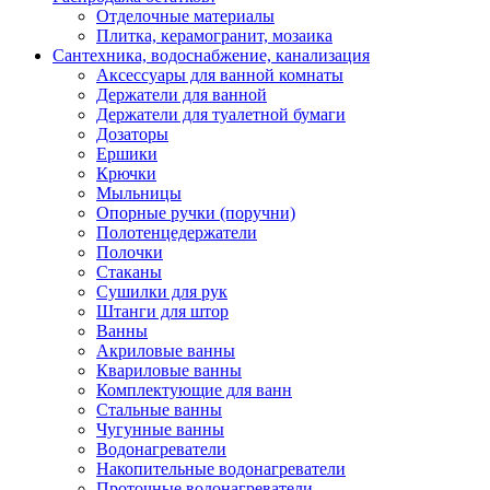
Отделочные материалы
Плитка, керамогранит, мозаика
Сантехника, водоснабжение, канализация
Аксессуары для ванной комнаты
Держатели для ванной
Держатели для туалетной бумаги
Дозаторы
Ершики
Крючки
Мыльницы
Опорные ручки (поручни)
Полотенцедержатели
Полочки
Стаканы
Сушилки для рук
Штанги для штор
Ванны
Акриловые ванны
Квариловые ванны
Комплектующие для ванн
Стальные ванны
Чугунные ванны
Водонагреватели
Накопительные водонагреватели
Проточные водонагреватели