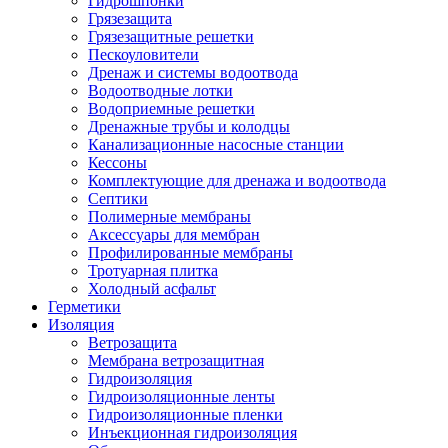
Гидрошпонки
Грязезащита
Грязезащитные решетки
Пескоуловители
Дренаж и системы водоотвода
Водоотводные лотки
Водоприемные решетки
Дренажные трубы и колодцы
Канализационные насосные станции
Кессоны
Комплектующие для дренажа и водоотвода
Септики
Полимерные мембраны
Аксессуары для мембран
Профилированные мембраны
Тротуарная плитка
Холодный асфальт
Герметики
Изоляция
Ветрозащита
Мембрана ветрозащитная
Гидроизоляция
Гидроизоляционные ленты
Гидроизоляционные пленки
Инъекционная гидроизоляция