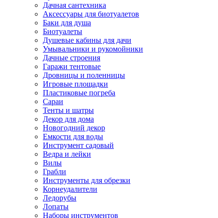
Дачная сантехника
Аксессуары для биотуалетов
Баки для душа
Биотуалеты
Душевые кабины для дачи
Умывальники и рукомойники
Дачные строения
Гаражи тентовые
Дровницы и поленницы
Игровые площадки
Пластиковые погреба
Сараи
Тенты и шатры
Декор для дома
Новогодний декор
Емкости для воды
Инструмент садовый
Ведра и лейки
Вилы
Грабли
Инструменты для обрезки
Корнеудалители
Ледорубы
Лопаты
Наборы инструментов