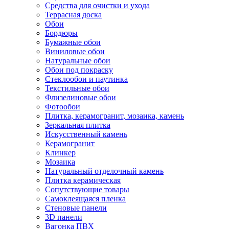
Средства для очистки и ухода
Террасная доска
Обои
Бордюры
Бумажные обои
Виниловые обои
Натуральные обои
Обои под покраску
Стеклообои и паутинка
Текстильные обои
Флизелиновые обои
Фотообои
Плитка, керамогранит, мозаика, камень
Зеркальная плитка
Искусственный камень
Керамогранит
Клинкер
Мозаика
Натуральный отделочный камень
Плитка керамическая
Сопутствующие товары
Самоклеящаяся пленка
Стеновые панели
3D панели
Вагонка ПВХ