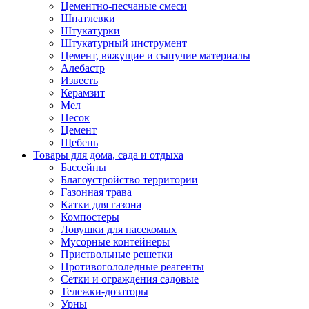
Цементно-песчаные смеси
Шпатлевки
Штукатурки
Штукатурный инструмент
Цемент, вяжущие и сыпучие материалы
Алебастр
Известь
Керамзит
Мел
Песок
Цемент
Щебень
Товары для дома, сада и отдыха
Бассейны
Благоустройство территории
Газонная трава
Катки для газона
Компостеры
Ловушки для насекомых
Мусорные контейнеры
Приствольные решетки
Противогололедные реагенты
Сетки и ограждения садовые
Тележки-дозаторы
Урны