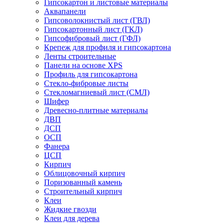
Гипсокартон и листовые материалы
Аквапанели
Гипсоволокнистый лист (ГВЛ)
Гипсокартонный лист (ГКЛ)
Гипсофибровый лист (ГФЛ)
Крепеж для профиля и гипсокартона
Ленты строительные
Панели на основе XPS
Профиль для гипсокартона
Стекло-фибровые листы
Стекломагниевый лист (СМЛ)
Шифер
Древесно-плитные материалы
ДВП
ДСП
ОСП
Фанера
ЦСП
Кирпич
Облицовочный кирпич
Поризованный камень
Строительный кирпич
Клеи
Жидкие гвозди
Клеи для дерева