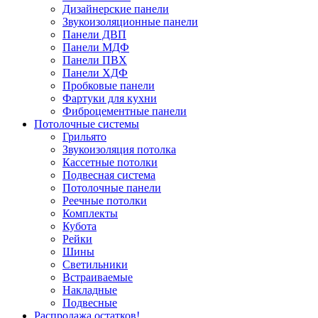
Дизайнерские панели
Звукоизоляционные панели
Панели ДВП
Панели МДФ
Панели ПВХ
Панели ХДФ
Пробковые панели
Фартуки для кухни
Фиброцементные панели
Потолочные системы
Грильято
Звукоизоляция потолка
Кассетные потолки
Подвесная система
Потолочные панели
Реечные потолки
Комплекты
Кубота
Рейки
Шины
Светильники
Встраиваемые
Накладные
Подвесные
Распродажа остатков!