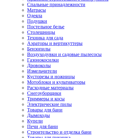
Спальные принадлежности
Матрасы
Одеяла
Подушки
Постельное белье
Столешницы
Техника для сада
Аэраторы и вертикуттеры
Бензопилы
Воздуходувки и садовые пылесосы
Газонокосилки
Дровоколы
Измельчители
Кусторезы и ножницы
Мотоблоки и культиваторы
Расходные материалы
Снегоуборщики
Триммеры и косы
Электрические пилы
Товары для бани
Дымоходы
Купели
Печи для бани
Строительство и отделка бани
Товары для пикника