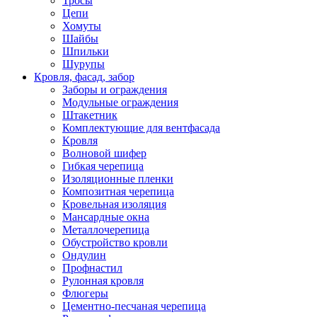
Тросы
Цепи
Хомуты
Шайбы
Шпильки
Шурупы
Кровля, фасад, забор
Заборы и ограждения
Модульные ограждения
Штакетник
Комплектующие для вентфасада
Кровля
Волновой шифер
Гибкая черепица
Изоляционные пленки
Композитная черепица
Кровельная изоляция
Мансардные окна
Металлочерепица
Обустройство кровли
Ондулин
Профнастил
Рулонная кровля
Флюгеры
Цементно-песчаная черепица