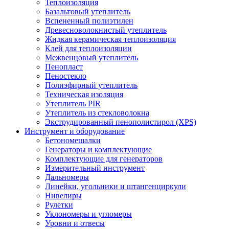
Теплоизоляция
Базальтовый утеплитель
Вспененный полиэтилен
Древесноволокнистый утеплитель
Жидкая керамическая теплоизоляция
Клей для теплоизоляции
Межвенцовый утеплитель
Пенопласт
Пеностекло
Полиэфирный утеплитель
Техническая изоляция
Утеплитель PIR
Утеплитель из стекловолокна
Экструдированный пенополистирол (XPS)
Инструмент и оборудование
Бетономешалки
Генераторы и комплектующие
Комплектующие для генераторов
Измерительный инструмент
Дальномеры
Линейки, угольники и штангенциркули
Нивелиры
Рулетки
Уклономеры и угломеры
Уровни и отвесы