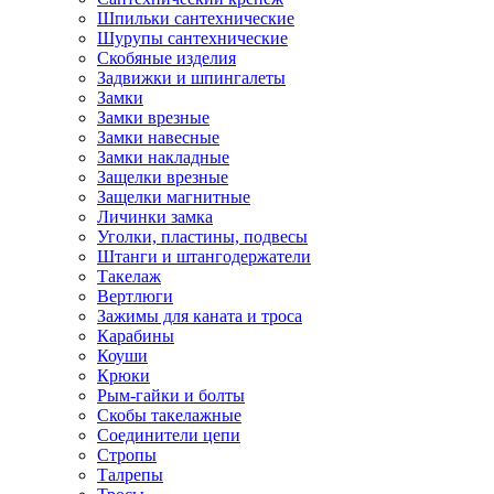
Шпильки сантехнические
Шурупы сантехнические
Скобяные изделия
Задвижки и шпингалеты
Замки
Замки врезные
Замки навесные
Замки накладные
Защелки врезные
Защелки магнитные
Личинки замка
Уголки, пластины, подвесы
Штанги и штангодержатели
Такелаж
Вертлюги
Зажимы для каната и троса
Карабины
Коуши
Крюки
Рым-гайки и болты
Скобы такелажные
Соединители цепи
Стропы
Талрепы