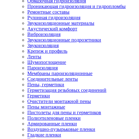
Обмазочная гидроизоляция
Проникающая гидроизоляция и гидропломбы
Ремонтные составы
Рулонная гидроизоляция
Звукоизоляционные материалы
Акустический комфорт
Виброизоляция
Звукоизоляционные подрозетники
Звукоизоляция
Крепеж и профиль
Ленты
Шумопоглощение
Пароизоляция
Мембраны пароизоляционные
Соединительные ленты
Пены, герметики
Герметизация резьбовых соединений
Герметики
Очистители монтажной пены
Пены монтажные
Пистолеты для пены и герметиков
Полиэтиленовые пленки
Армированные пленки
Воздушно-пузырьковые пленки
Гладкие пленки