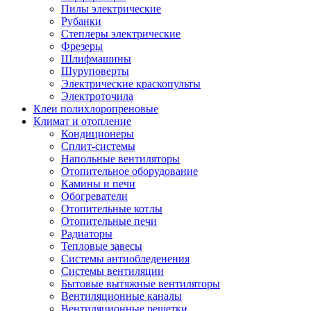
Пилы электрические
Рубанки
Степлеры электрические
Фрезеры
Шлифмашины
Шуруповерты
Электрические краскопульты
Электроточила
Клеи полихлоропреновые
Климат и отопление
Кондиционеры
Сплит-системы
Напольные вентиляторы
Отопительное оборудование
Камины и печи
Обогреватели
Отопительные котлы
Отопительные печи
Радиаторы
Тепловые завесы
Системы антиобледенения
Системы вентиляции
Бытовые вытяжные вентиляторы
Вентиляционные каналы
Вентиляционные решетки