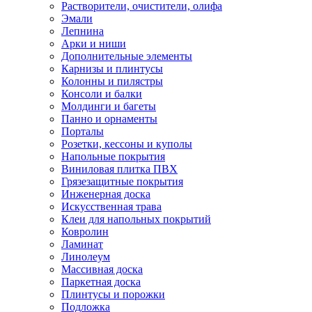
Растворители, очистители, олифа
Эмали
Лепнина
Арки и ниши
Дополнительные элементы
Карнизы и плинтусы
Колонны и пилястры
Консоли и балки
Молдинги и багеты
Панно и орнаменты
Порталы
Розетки, кессоны и куполы
Напольные покрытия
Виниловая плитка ПВХ
Грязезащитные покрытия
Инженерная доска
Искусственная трава
Клеи для напольных покрытий
Ковролин
Ламинат
Линолеум
Массивная доска
Паркетная доска
Плинтусы и порожки
Подложка