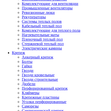
Комплектующие для вентиляции
Промышленные вентиляторы
Ревизионные люки
Рекуператоры
Системы теплых полов
Кабельный теплый пол
Комплектующие для теплого пола
Нагревательные маты
Пленочный теплый пол
Стержневой теплый пол
Электрические камины
Крепеж
Анкерный крепеж
Болты
Гайки
Гвозди
Гвозди кровельные
Гвозди строительные
Дюбели
Перфорированный крепеж
Кляймеры
Крепежные пластины
Уголки перфорированные
Саморезы
Сантехнический крепеж