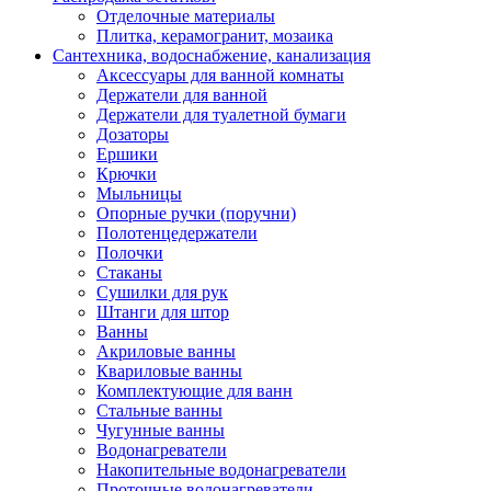
Отделочные материалы
Плитка, керамогранит, мозаика
Сантехника, водоснабжение, канализация
Аксессуары для ванной комнаты
Держатели для ванной
Держатели для туалетной бумаги
Дозаторы
Ершики
Крючки
Мыльницы
Опорные ручки (поручни)
Полотенцедержатели
Полочки
Стаканы
Сушилки для рук
Штанги для штор
Ванны
Акриловые ванны
Квариловые ванны
Комплектующие для ванн
Стальные ванны
Чугунные ванны
Водонагреватели
Накопительные водонагреватели
Проточные водонагреватели