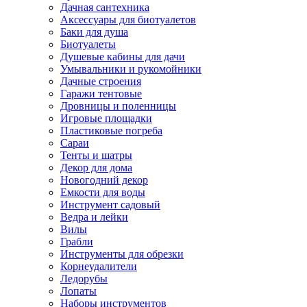
Дачная сантехника
Аксессуары для биотуалетов
Баки для душа
Биотуалеты
Душевые кабины для дачи
Умывальники и рукомойники
Дачные строения
Гаражи тентовые
Дровницы и поленницы
Игровые площадки
Пластиковые погреба
Сараи
Тенты и шатры
Декор для дома
Новогодний декор
Емкости для воды
Инструмент садовый
Ведра и лейки
Вилы
Грабли
Инструменты для обрезки
Корнеудалители
Ледорубы
Лопаты
Наборы инструментов