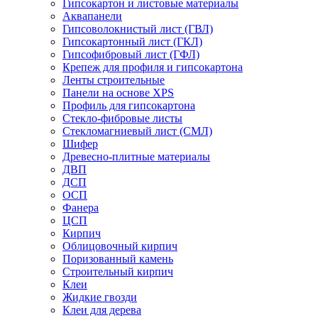
Гипсокартон и листовые материалы
Аквапанели
Гипсоволокнистый лист (ГВЛ)
Гипсокартонный лист (ГКЛ)
Гипсофибровый лист (ГФЛ)
Крепеж для профиля и гипсокартона
Ленты строительные
Панели на основе XPS
Профиль для гипсокартона
Стекло-фибровые листы
Стекломагниевый лист (СМЛ)
Шифер
Древесно-плитные материалы
ДВП
ДСП
ОСП
Фанера
ЦСП
Кирпич
Облицовочный кирпич
Поризованный камень
Строительный кирпич
Клеи
Жидкие гвозди
Клеи для дерева