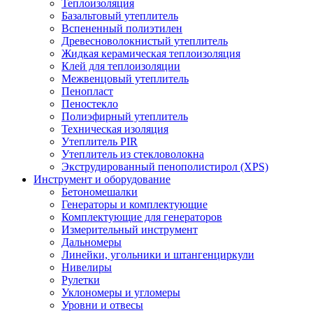
Теплоизоляция
Базальтовый утеплитель
Вспененный полиэтилен
Древесноволокнистый утеплитель
Жидкая керамическая теплоизоляция
Клей для теплоизоляции
Межвенцовый утеплитель
Пенопласт
Пеностекло
Полиэфирный утеплитель
Техническая изоляция
Утеплитель PIR
Утеплитель из стекловолокна
Экструдированный пенополистирол (XPS)
Инструмент и оборудование
Бетономешалки
Генераторы и комплектующие
Комплектующие для генераторов
Измерительный инструмент
Дальномеры
Линейки, угольники и штангенциркули
Нивелиры
Рулетки
Уклономеры и угломеры
Уровни и отвесы