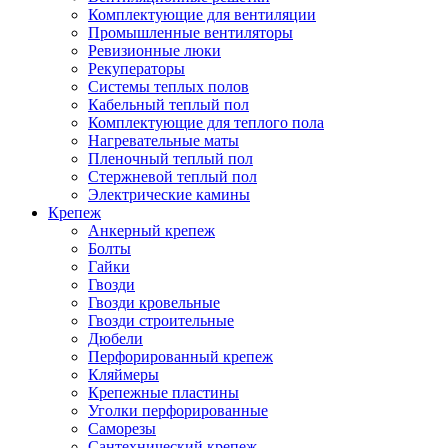
Комплектующие для вентиляции
Промышленные вентиляторы
Ревизионные люки
Рекуператоры
Системы теплых полов
Кабельный теплый пол
Комплектующие для теплого пола
Нагревательные маты
Пленочный теплый пол
Стержневой теплый пол
Электрические камины
Крепеж
Анкерный крепеж
Болты
Гайки
Гвозди
Гвозди кровельные
Гвозди строительные
Дюбели
Перфорированный крепеж
Кляймеры
Крепежные пластины
Уголки перфорированные
Саморезы
Сантехнический крепеж