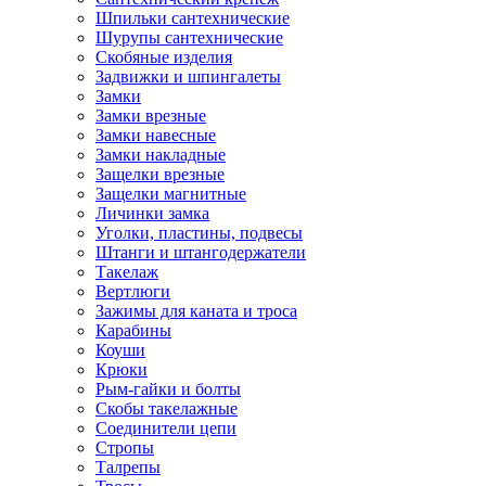
Шпильки сантехнические
Шурупы сантехнические
Скобяные изделия
Задвижки и шпингалеты
Замки
Замки врезные
Замки навесные
Замки накладные
Защелки врезные
Защелки магнитные
Личинки замка
Уголки, пластины, подвесы
Штанги и штангодержатели
Такелаж
Вертлюги
Зажимы для каната и троса
Карабины
Коуши
Крюки
Рым-гайки и болты
Скобы такелажные
Соединители цепи
Стропы
Талрепы