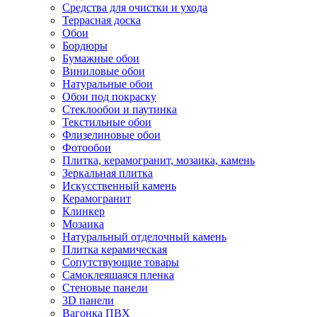
Средства для очистки и ухода
Террасная доска
Обои
Бордюры
Бумажные обои
Виниловые обои
Натуральные обои
Обои под покраску
Стеклообои и паутинка
Текстильные обои
Флизелиновые обои
Фотообои
Плитка, керамогранит, мозаика, камень
Зеркальная плитка
Искусственный камень
Керамогранит
Клинкер
Мозаика
Натуральный отделочный камень
Плитка керамическая
Сопутствующие товары
Самоклеящаяся пленка
Стеновые панели
3D панели
Вагонка ПВХ