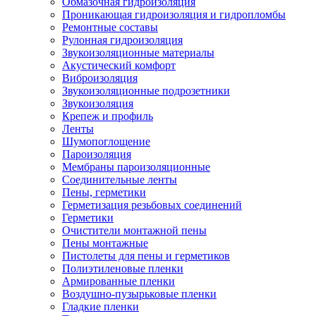
Обмазочная гидроизоляция
Проникающая гидроизоляция и гидропломбы
Ремонтные составы
Рулонная гидроизоляция
Звукоизоляционные материалы
Акустический комфорт
Виброизоляция
Звукоизоляционные подрозетники
Звукоизоляция
Крепеж и профиль
Ленты
Шумопоглощение
Пароизоляция
Мембраны пароизоляционные
Соединительные ленты
Пены, герметики
Герметизация резьбовых соединений
Герметики
Очистители монтажной пены
Пены монтажные
Пистолеты для пены и герметиков
Полиэтиленовые пленки
Армированные пленки
Воздушно-пузырьковые пленки
Гладкие пленки