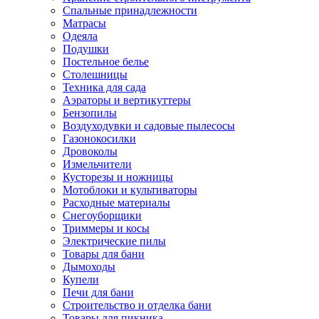
Спальные принадлежности
Матрасы
Одеяла
Подушки
Постельное белье
Столешницы
Техника для сада
Аэраторы и вертикуттеры
Бензопилы
Воздуходувки и садовые пылесосы
Газонокосилки
Дровоколы
Измельчители
Кусторезы и ножницы
Мотоблоки и культиваторы
Расходные материалы
Снегоуборщики
Триммеры и косы
Электрические пилы
Товары для бани
Дымоходы
Купели
Печи для бани
Строительство и отделка бани
Товары для пикника