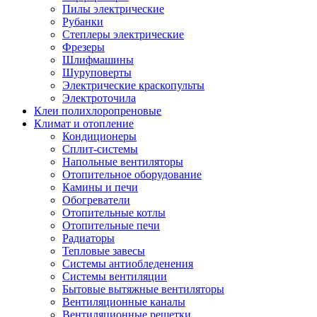
Пилы электрические
Рубанки
Степлеры электрические
Фрезеры
Шлифмашины
Шуруповерты
Электрические краскопульты
Электроточила
Клеи полихлоропреновые
Климат и отопление
Кондиционеры
Сплит-системы
Напольные вентиляторы
Отопительное оборудование
Камины и печи
Обогреватели
Отопительные котлы
Отопительные печи
Радиаторы
Тепловые завесы
Системы антиобледенения
Системы вентиляции
Бытовые вытяжные вентиляторы
Вентиляционные каналы
Вентиляционные решетки