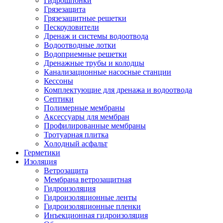
Гидрошпонки
Грязезащита
Грязезащитные решетки
Пескоуловители
Дренаж и системы водоотвода
Водоотводные лотки
Водоприемные решетки
Дренажные трубы и колодцы
Канализационные насосные станции
Кессоны
Комплектующие для дренажа и водоотвода
Септики
Полимерные мембраны
Аксессуары для мембран
Профилированные мембраны
Тротуарная плитка
Холодный асфальт
Герметики
Изоляция
Ветрозащита
Мембрана ветрозащитная
Гидроизоляция
Гидроизоляционные ленты
Гидроизоляционные пленки
Инъекционная гидроизоляция