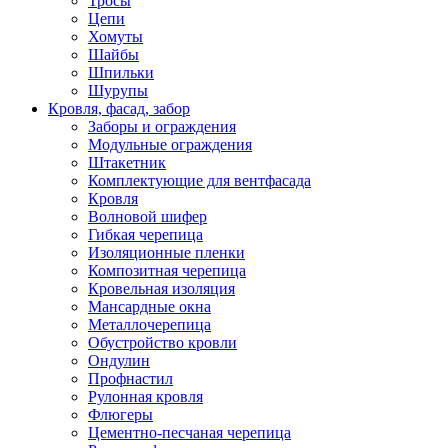
Тросы
Цепи
Хомуты
Шайбы
Шпильки
Шурупы
Кровля, фасад, забор
Заборы и ограждения
Модульные ограждения
Штакетник
Комплектующие для вентфасада
Кровля
Волновой шифер
Гибкая черепица
Изоляционные пленки
Композитная черепица
Кровельная изоляция
Мансардные окна
Металлочерепица
Обустройство кровли
Ондулин
Профнастил
Рулонная кровля
Флюгеры
Цементно-песчаная черепица