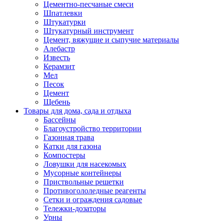
Цементно-песчаные смеси
Шпатлевки
Штукатурки
Штукатурный инструмент
Цемент, вяжущие и сыпучие материалы
Алебастр
Известь
Керамзит
Мел
Песок
Цемент
Щебень
Товары для дома, сада и отдыха
Бассейны
Благоустройство территории
Газонная трава
Катки для газона
Компостеры
Ловушки для насекомых
Мусорные контейнеры
Приствольные решетки
Противогололедные реагенты
Сетки и ограждения садовые
Тележки-дозаторы
Урны