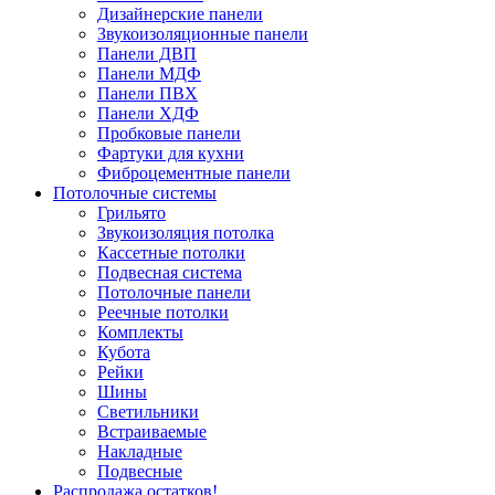
Дизайнерские панели
Звукоизоляционные панели
Панели ДВП
Панели МДФ
Панели ПВХ
Панели ХДФ
Пробковые панели
Фартуки для кухни
Фиброцементные панели
Потолочные системы
Грильято
Звукоизоляция потолка
Кассетные потолки
Подвесная система
Потолочные панели
Реечные потолки
Комплекты
Кубота
Рейки
Шины
Светильники
Встраиваемые
Накладные
Подвесные
Распродажа остатков!