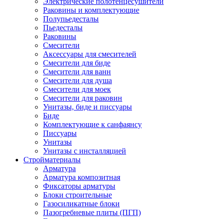
Электрические полотенцесушители
Раковины и комплектующие
Полупьедесталы
Пьедесталы
Раковины
Смесители
Аксессуары для смесителей
Смесители для биде
Смесители для ванн
Смесители для душа
Смесители для моек
Смесители для раковин
Унитазы, биде и писсуары
Биде
Комплектующие к санфаянсу
Писсуары
Унитазы
Унитазы с инсталляцией
Стройматериалы
Арматура
Арматура композитная
Фиксаторы арматуры
Блоки строительные
Газосиликатные блоки
Пазогребневые плиты (ПГП)