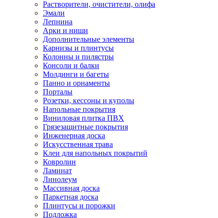
Растворители, очистители, олифа
Эмали
Лепнина
Арки и ниши
Дополнительные элементы
Карнизы и плинтусы
Колонны и пилястры
Консоли и балки
Молдинги и багеты
Панно и орнаменты
Порталы
Розетки, кессоны и куполы
Напольные покрытия
Виниловая плитка ПВХ
Грязезащитные покрытия
Инженерная доска
Искусственная трава
Клеи для напольных покрытий
Ковролин
Ламинат
Линолеум
Массивная доска
Паркетная доска
Плинтусы и порожки
Подложка