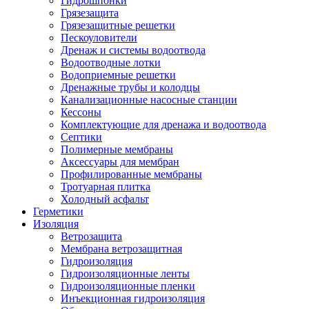
Гидрошпонки
Грязезащита
Грязезащитные решетки
Пескоуловители
Дренаж и системы водоотвода
Водоотводные лотки
Водоприемные решетки
Дренажные трубы и колодцы
Канализационные насосные станции
Кессоны
Комплектующие для дренажа и водоотвода
Септики
Полимерные мембраны
Аксессуары для мембран
Профилированные мембраны
Тротуарная плитка
Холодный асфальт
Герметики
Изоляция
Ветрозащита
Мембрана ветрозащитная
Гидроизоляция
Гидроизоляционные ленты
Гидроизоляционные пленки
Инъекционная гидроизоляция