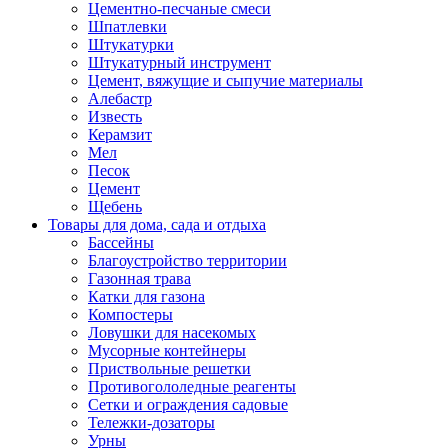
Цементно-песчаные смеси
Шпатлевки
Штукатурки
Штукатурный инструмент
Цемент, вяжущие и сыпучие материалы
Алебастр
Известь
Керамзит
Мел
Песок
Цемент
Щебень
Товары для дома, сада и отдыха
Бассейны
Благоустройство территории
Газонная трава
Катки для газона
Компостеры
Ловушки для насекомых
Мусорные контейнеры
Приствольные решетки
Противогололедные реагенты
Сетки и ограждения садовые
Тележки-дозаторы
Урны