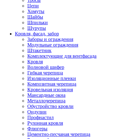
Тросы
Цепи
Хомуты
Шайбы
Шпильки
Шурупы
Кровля, фасад, забор
Заборы и ограждения
Модульные ограждения
Штакетник
Комплектующие для вентфасада
Кровля
Волновой шифер
Гибкая черепица
Изоляционные пленки
Композитная черепица
Кровельная изоляция
Мансардные окна
Металлочерепица
Обустройство кровли
Ондулин
Профнастил
Рулонная кровля
Флюгеры
Цементно-песчаная черепица