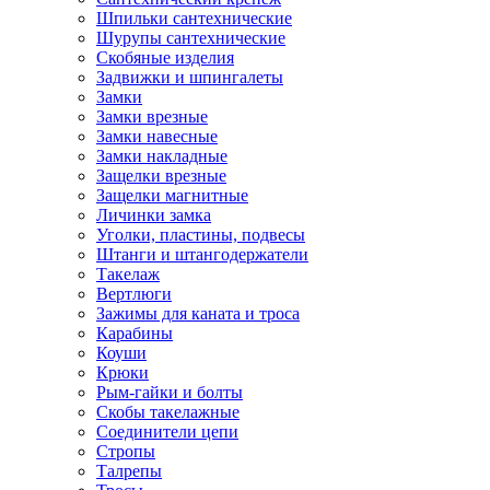
Шпильки сантехнические
Шурупы сантехнические
Скобяные изделия
Задвижки и шпингалеты
Замки
Замки врезные
Замки навесные
Замки накладные
Защелки врезные
Защелки магнитные
Личинки замка
Уголки, пластины, подвесы
Штанги и штангодержатели
Такелаж
Вертлюги
Зажимы для каната и троса
Карабины
Коуши
Крюки
Рым-гайки и болты
Скобы такелажные
Соединители цепи
Стропы
Талрепы