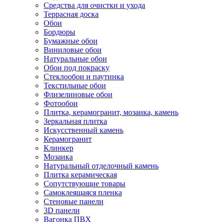
Средства для очистки и ухода
Террасная доска
Обои
Бордюры
Бумажные обои
Виниловые обои
Натуральные обои
Обои под покраску
Стеклообои и паутинка
Текстильные обои
Флизелиновые обои
Фотообои
Плитка, керамогранит, мозаика, камень
Зеркальная плитка
Искусственный камень
Керамогранит
Клинкер
Мозаика
Натуральный отделочный камень
Плитка керамическая
Сопутствующие товары
Самоклеящаяся пленка
Стеновые панели
3D панели
Вагонка ПВХ