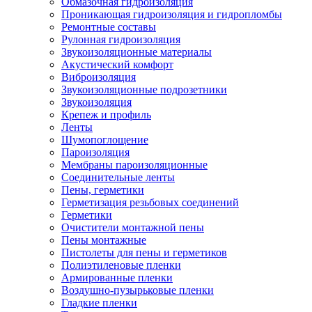
Обмазочная гидроизоляция
Проникающая гидроизоляция и гидропломбы
Ремонтные составы
Рулонная гидроизоляция
Звукоизоляционные материалы
Акустический комфорт
Виброизоляция
Звукоизоляционные подрозетники
Звукоизоляция
Крепеж и профиль
Ленты
Шумопоглощение
Пароизоляция
Мембраны пароизоляционные
Соединительные ленты
Пены, герметики
Герметизация резьбовых соединений
Герметики
Очистители монтажной пены
Пены монтажные
Пистолеты для пены и герметиков
Полиэтиленовые пленки
Армированные пленки
Воздушно-пузырьковые пленки
Гладкие пленки