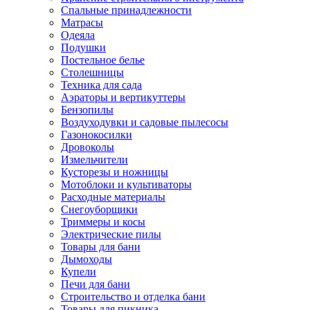
Спальные принадлежности
Матрасы
Одеяла
Подушки
Постельное белье
Столешницы
Техника для сада
Аэраторы и вертикуттеры
Бензопилы
Воздуходувки и садовые пылесосы
Газонокосилки
Дровоколы
Измельчители
Кусторезы и ножницы
Мотоблоки и культиваторы
Расходные материалы
Снегоуборщики
Триммеры и косы
Электрические пилы
Товары для бани
Дымоходы
Купели
Печи для бани
Строительство и отделка бани
Товары для пикника