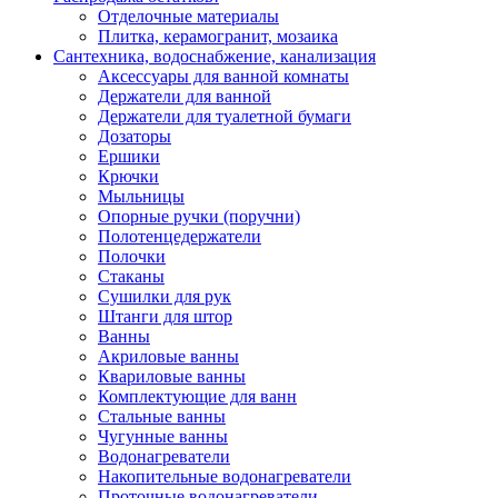
Отделочные материалы
Плитка, керамогранит, мозаика
Сантехника, водоснабжение, канализация
Аксессуары для ванной комнаты
Держатели для ванной
Держатели для туалетной бумаги
Дозаторы
Ершики
Крючки
Мыльницы
Опорные ручки (поручни)
Полотенцедержатели
Полочки
Стаканы
Сушилки для рук
Штанги для штор
Ванны
Акриловые ванны
Квариловые ванны
Комплектующие для ванн
Стальные ванны
Чугунные ванны
Водонагреватели
Накопительные водонагреватели
Проточные водонагреватели