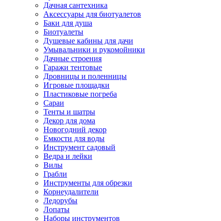
Дачная сантехника
Аксессуары для биотуалетов
Баки для душа
Биотуалеты
Душевые кабины для дачи
Умывальники и рукомойники
Дачные строения
Гаражи тентовые
Дровницы и поленницы
Игровые площадки
Пластиковые погреба
Сараи
Тенты и шатры
Декор для дома
Новогодний декор
Емкости для воды
Инструмент садовый
Ведра и лейки
Вилы
Грабли
Инструменты для обрезки
Корнеудалители
Ледорубы
Лопаты
Наборы инструментов