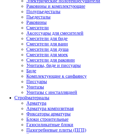
Электрические полотенцесушители
Раковины и комплектующие
Полупьедесталы
Пьедесталы
Раковины
Смесители
Аксессуары для смесителей
Смесители для биде
Смесители для ванн
Смесители для душа
Смесители для моек
Смесители для раковин
Унитазы, биде и писсуары
Биде
Комплектующие к санфаянсу
Писсуары
Унитазы
Унитазы с инсталляцией
Стройматериалы
Арматура
Арматура композитная
Фиксаторы арматуры
Блоки строительные
Газосиликатные блоки
Пазогребневые плиты (ПГП)