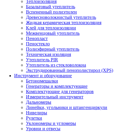
Теплоизоляция
Базальтовый утеплитель
Вспененный полиэтилен
Древесноволокнистый утеплитель
Жидкая керамическая теплоизоляция
Клей для теплоизоляции
Межвенцовый утеплитель
Пенопласт
Пеностекло
Полиэфирный утеплитель
Техническая изоляция
Утеплитель PIR
Утеплитель из стекловолокна
Экструдированный пенополистирол (XPS)
Инструмент и оборудование
Бетономешалки
Генераторы и комплектующие
Комплектующие для генераторов
Измерительный инструмент
Дальномеры
Линейки, угольники и штангенциркули
Нивелиры
Рулетки
Уклономеры и угломеры
Уровни и отвесы