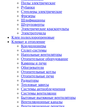
Пилы электрические
Рубанки
Степлеры электрические
Фрезеры
Шлифмашины
Шуруповерты
Электрические краскопульты
Электроточила
Клеи полихлоропреновые
Климат и отопление
Кондиционеры
Сплит-системы
Напольные вентиляторы
Отопительное оборудование
Камины и печи
Обогреватели
Отопительные котлы
Отопительные печи
Радиаторы
Тепловые завесы
Системы антиобледенения
Системы вентиляции
Бытовые вытяжные вентиляторы
Вентиляционные каналы
Вентиляционные решетки