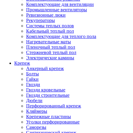
Комплектующие для вентиляции
Промышленные вентиляторы
Ревизионные люки
Рекуператоры
Системы теплых полов
Кабельный теплый пол
Комплектующие для теплого пола
Нагревательные маты
Пленочный теплый пол
Стержневой теплый пол
Электрические камины
Крепеж
Анкерный крепеж
Болты
Гайки
Гвозди
Гвозди кровельные
Гвозди строительные
Дюбели
Перфорированный крепеж
Кляймеры
Крепежные пластины
Уголки перфорированные
Саморезы
Сантехнический крепеж