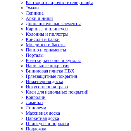
Растворители, очистители, олифа
Эмали
Лепнина
Арки и ниши
Дополнительные элементы
Карнизы и плинтусы
Колонны и пилястры
Консоли и балки
Молдинги и багеты
Панно и орнаменты
Порталы
Розетки, кессоны и куполы
Напольные покрытия
Виниловая плитка ПВХ
Грязезащитные покрытия
Инженерная доска
Искусственная трава
Клеи для напольных покрытий
Ковролин
Ламинат
Линолеум
Массивная доска
Паркетная доска
Плинтусы и порожки
Подложка