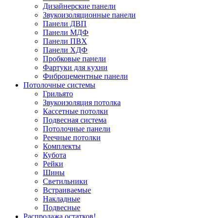
Дизайнерские панели
Звукоизоляционные панели
Панели ДВП
Панели МДФ
Панели ПВХ
Панели ХДФ
Пробковые панели
Фартуки для кухни
Фиброцементные панели
Потолочные системы
Грильято
Звукоизоляция потолка
Кассетные потолки
Подвесная система
Потолочные панели
Реечные потолки
Комплекты
Кубота
Рейки
Шины
Светильники
Встраиваемые
Накладные
Подвесные
Распродажа остатков!