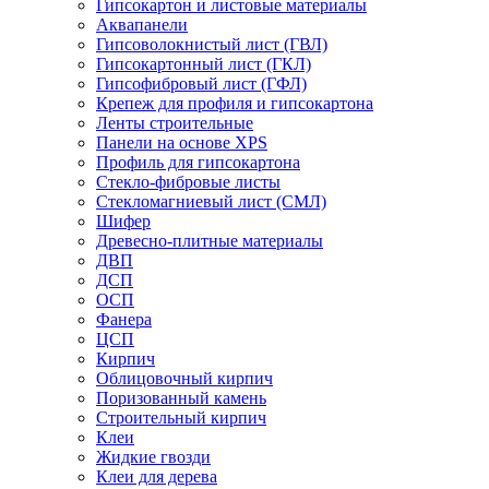
Гипсокартон и листовые материалы
Аквапанели
Гипсоволокнистый лист (ГВЛ)
Гипсокартонный лист (ГКЛ)
Гипсофибровый лист (ГФЛ)
Крепеж для профиля и гипсокартона
Ленты строительные
Панели на основе XPS
Профиль для гипсокартона
Стекло-фибровые листы
Стекломагниевый лист (СМЛ)
Шифер
Древесно-плитные материалы
ДВП
ДСП
ОСП
Фанера
ЦСП
Кирпич
Облицовочный кирпич
Поризованный камень
Строительный кирпич
Клеи
Жидкие гвозди
Клеи для дерева