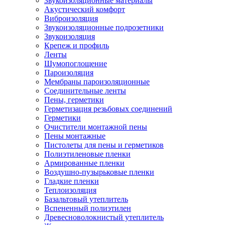
Звукоизоляционные материалы
Акустический комфорт
Виброизоляция
Звукоизоляционные подрозетники
Звукоизоляция
Крепеж и профиль
Ленты
Шумопоглощение
Пароизоляция
Мембраны пароизоляционные
Соединительные ленты
Пены, герметики
Герметизация резьбовых соединений
Герметики
Очистители монтажной пены
Пены монтажные
Пистолеты для пены и герметиков
Полиэтиленовые пленки
Армированные пленки
Воздушно-пузырьковые пленки
Гладкие пленки
Теплоизоляция
Базальтовый утеплитель
Вспененный полиэтилен
Древесноволокнистый утеплитель