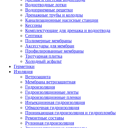
Водоотводные лотки
Водоприемные решетки
Дренажные трубы и колодцы
Канализационные насосные станции
Кессоны
Комплектующие для дренажа и водоотвода
Септики
Полимерные мембраны
Аксессуары для мембран
Профилированные мембраны
Тротуарная плитка
Холодный асфальт
Герметики
Изоляция
Ветрозащита
Мембрана ветрозащитная
Гидроизоляция
Гидроизоляционные ленты
Гидроизоляционные пленки
Инъекционная гидроизоляция
Обмазочная гидроизоляция
Проникающая гидроизоляция и гидропломбы
Ремонтные составы
Рулонная гидроизоляция