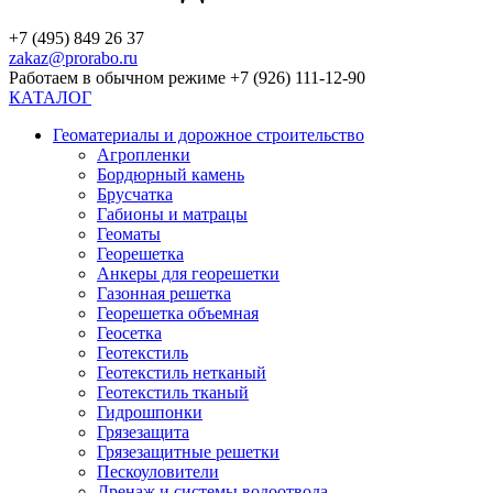
+7 (495) 849 26 37
zakaz@prorabo.ru
Работаем в обычном режиме +7 (926) 111-12-90
КАТАЛОГ
Геоматериалы и дорожное строительство
Агропленки
Бордюрный камень
Брусчатка
Габионы и матрацы
Геоматы
Георешетка
Анкеры для георешетки
Газонная решетка
Георешетка объемная
Геосетка
Геотекстиль
Геотекстиль нетканый
Геотекстиль тканый
Гидрошпонки
Грязезащита
Грязезащитные решетки
Пескоуловители
Дренаж и системы водоотвода