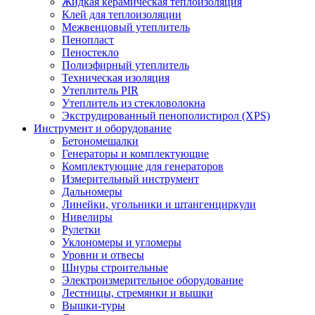
Жидкая керамическая теплоизоляция
Клей для теплоизоляции
Межвенцовый утеплитель
Пенопласт
Пеностекло
Полиэфирный утеплитель
Техническая изоляция
Утеплитель PIR
Утеплитель из стекловолокна
Экструдированный пенополистирол (XPS)
Инструмент и оборудование
Бетономешалки
Генераторы и комплектующие
Комплектующие для генераторов
Измерительный инструмент
Дальномеры
Линейки, угольники и штангенциркули
Нивелиры
Рулетки
Уклономеры и угломеры
Уровни и отвесы
Шнуры строительные
Электроизмерительное оборудование
Лестницы, стремянки и вышки
Вышки-туры