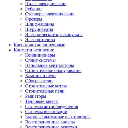
Пилы электрические
Рубанки
Степлеры электрические
Фрезеры
Шлифмашины
Шуруповерты
Электрические краскопульты
Электроточила
Клеи полихлоропреновые
Климат и отопление
Кондиционеры
Сплит-системы
Напольные вентиляторы
Отопительное оборудование
Камины и печи
Обогреватели
Отопительные котлы
Отопительные печи
Радиаторы
Тепловые завесы
Системы антиобледенения
Системы вентиляции
Бытовые вытяжные вентиляторы
Вентиляционные каналы
Вентиляционные решетки