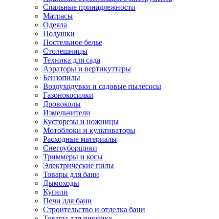
Спальные принадлежности
Матрасы
Одеяла
Подушки
Постельное белье
Столешницы
Техника для сада
Аэраторы и вертикуттеры
Бензопилы
Воздуходувки и садовые пылесосы
Газонокосилки
Дровоколы
Измельчители
Кусторезы и ножницы
Мотоблоки и культиваторы
Расходные материалы
Снегоуборщики
Триммеры и косы
Электрические пилы
Товары для бани
Дымоходы
Купели
Печи для бани
Строительство и отделка бани
Товары для пикника