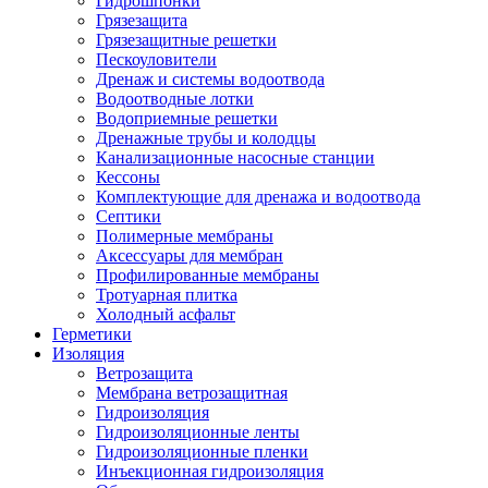
Гидрошпонки
Грязезащита
Грязезащитные решетки
Пескоуловители
Дренаж и системы водоотвода
Водоотводные лотки
Водоприемные решетки
Дренажные трубы и колодцы
Канализационные насосные станции
Кессоны
Комплектующие для дренажа и водоотвода
Септики
Полимерные мембраны
Аксессуары для мембран
Профилированные мембраны
Тротуарная плитка
Холодный асфальт
Герметики
Изоляция
Ветрозащита
Мембрана ветрозащитная
Гидроизоляция
Гидроизоляционные ленты
Гидроизоляционные пленки
Инъекционная гидроизоляция