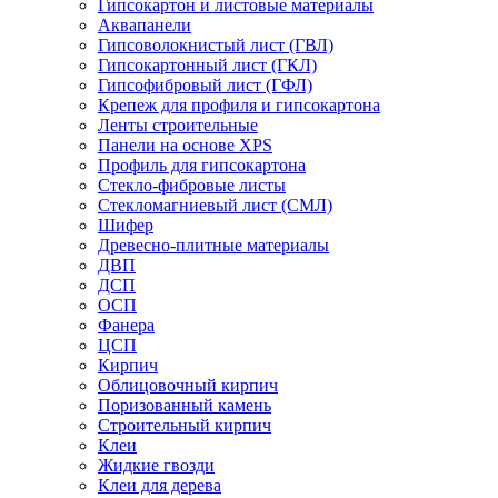
Гипсокартон и листовые материалы
Аквапанели
Гипсоволокнистый лист (ГВЛ)
Гипсокартонный лист (ГКЛ)
Гипсофибровый лист (ГФЛ)
Крепеж для профиля и гипсокартона
Ленты строительные
Панели на основе XPS
Профиль для гипсокартона
Стекло-фибровые листы
Стекломагниевый лист (СМЛ)
Шифер
Древесно-плитные материалы
ДВП
ДСП
ОСП
Фанера
ЦСП
Кирпич
Облицовочный кирпич
Поризованный камень
Строительный кирпич
Клеи
Жидкие гвозди
Клеи для дерева