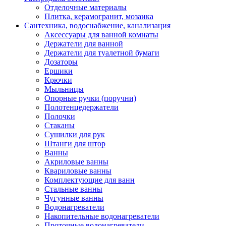
Отделочные материалы
Плитка, керамогранит, мозаика
Сантехника, водоснабжение, канализация
Аксессуары для ванной комнаты
Держатели для ванной
Держатели для туалетной бумаги
Дозаторы
Ершики
Крючки
Мыльницы
Опорные ручки (поручни)
Полотенцедержатели
Полочки
Стаканы
Сушилки для рук
Штанги для штор
Ванны
Акриловые ванны
Квариловые ванны
Комплектующие для ванн
Стальные ванны
Чугунные ванны
Водонагреватели
Накопительные водонагреватели
Проточные водонагреватели