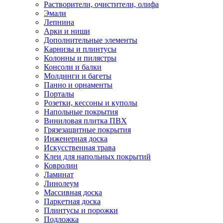
Растворители, очистители, олифа
Эмали
Лепнина
Арки и ниши
Дополнительные элементы
Карнизы и плинтусы
Колонны и пилястры
Консоли и балки
Молдинги и багеты
Панно и орнаменты
Порталы
Розетки, кессоны и куполы
Напольные покрытия
Виниловая плитка ПВХ
Грязезащитные покрытия
Инженерная доска
Искусственная трава
Клеи для напольных покрытий
Ковролин
Ламинат
Линолеум
Массивная доска
Паркетная доска
Плинтусы и порожки
Подложка