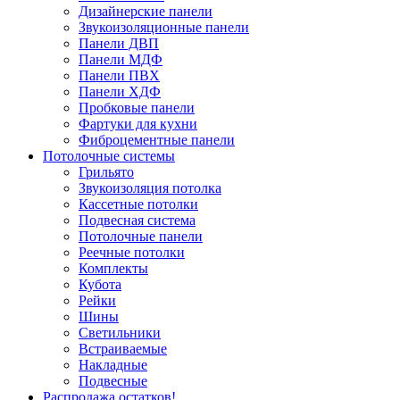
Дизайнерские панели
Звукоизоляционные панели
Панели ДВП
Панели МДФ
Панели ПВХ
Панели ХДФ
Пробковые панели
Фартуки для кухни
Фиброцементные панели
Потолочные системы
Грильято
Звукоизоляция потолка
Кассетные потолки
Подвесная система
Потолочные панели
Реечные потолки
Комплекты
Кубота
Рейки
Шины
Светильники
Встраиваемые
Накладные
Подвесные
Распродажа остатков!