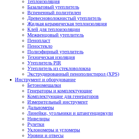
Теплоизоляция
Базальтовый утеплитель
Вспененный полиэтилен
Древесноволокнистый утеплитель
Жидкая керамическая теплоизоляция
Клей для теплоизоляции
Межвенцовый утеплитель
Пенопласт
Пеностекло
Полиэфирный утеплитель
Техническая изоляция
Утеплитель PIR
Утеплитель из стекловолокна
Экструдированный пенополистирол (XPS)
Инструмент и оборудование
Бетономешалки
Генераторы и комплектующие
Комплектующие для генераторов
Измерительный инструмент
Дальномеры
Линейки, угольники и штангенциркули
Нивелиры
Рулетки
Уклономеры и угломеры
Уровни и отвесы