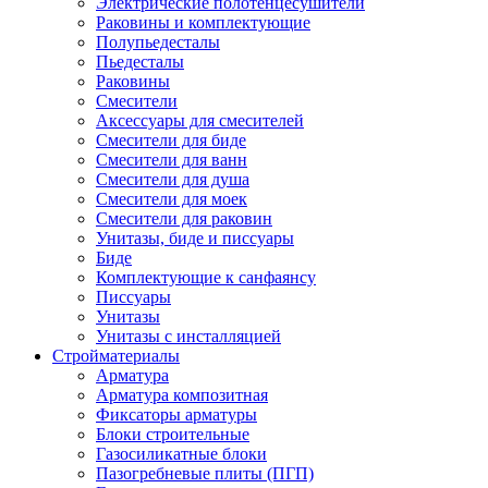
Электрические полотенцесушители
Раковины и комплектующие
Полупьедесталы
Пьедесталы
Раковины
Смесители
Аксессуары для смесителей
Смесители для биде
Смесители для ванн
Смесители для душа
Смесители для моек
Смесители для раковин
Унитазы, биде и писсуары
Биде
Комплектующие к санфаянсу
Писсуары
Унитазы
Унитазы с инсталляцией
Стройматериалы
Арматура
Арматура композитная
Фиксаторы арматуры
Блоки строительные
Газосиликатные блоки
Пазогребневые плиты (ПГП)