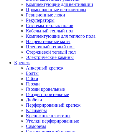
Комплектующие для вентиляции
Промышленные вентиляторы
Ревизионные люки
Рекуператоры
Системы теплых полов
Кабельный теплый пол
Комплектующие для теплого пола
Нагревательные маты
Пленочный теплый пол
Стержневой теплый пол
Электрические камины
Крепеж
Анкерный крепеж
Болты
Гайки
Гвозди
Гвозди кровельные
Гвозди строительные
Дюбели
Перфорированный крепеж
Кляймеры
Крепежные пластины
Уголки перфорированные
Саморезы
Сантехнический крепеж