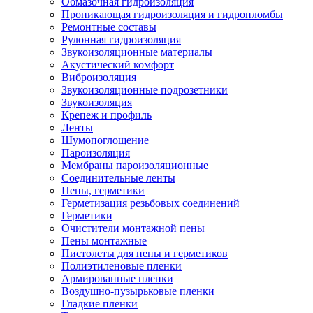
Обмазочная гидроизоляция
Проникающая гидроизоляция и гидропломбы
Ремонтные составы
Рулонная гидроизоляция
Звукоизоляционные материалы
Акустический комфорт
Виброизоляция
Звукоизоляционные подрозетники
Звукоизоляция
Крепеж и профиль
Ленты
Шумопоглощение
Пароизоляция
Мембраны пароизоляционные
Соединительные ленты
Пены, герметики
Герметизация резьбовых соединений
Герметики
Очистители монтажной пены
Пены монтажные
Пистолеты для пены и герметиков
Полиэтиленовые пленки
Армированные пленки
Воздушно-пузырьковые пленки
Гладкие пленки