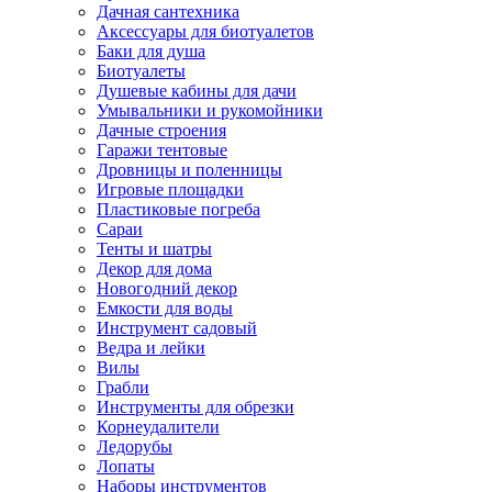
Дачная сантехника
Аксессуары для биотуалетов
Баки для душа
Биотуалеты
Душевые кабины для дачи
Умывальники и рукомойники
Дачные строения
Гаражи тентовые
Дровницы и поленницы
Игровые площадки
Пластиковые погреба
Сараи
Тенты и шатры
Декор для дома
Новогодний декор
Емкости для воды
Инструмент садовый
Ведра и лейки
Вилы
Грабли
Инструменты для обрезки
Корнеудалители
Ледорубы
Лопаты
Наборы инструментов