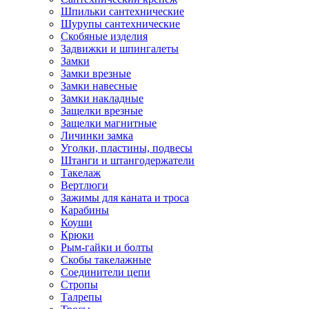
Шпильки сантехнические
Шурупы сантехнические
Скобяные изделия
Задвижки и шпингалеты
Замки
Замки врезные
Замки навесные
Замки накладные
Защелки врезные
Защелки магнитные
Личинки замка
Уголки, пластины, подвесы
Штанги и штангодержатели
Такелаж
Вертлюги
Зажимы для каната и троса
Карабины
Коуши
Крюки
Рым-гайки и болты
Скобы такелажные
Соединители цепи
Стропы
Талрепы