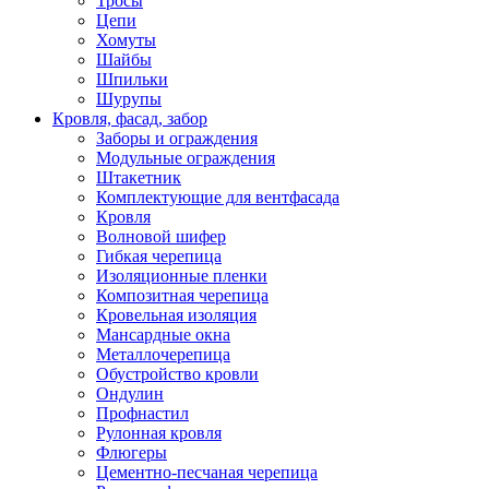
Тросы
Цепи
Хомуты
Шайбы
Шпильки
Шурупы
Кровля, фасад, забор
Заборы и ограждения
Модульные ограждения
Штакетник
Комплектующие для вентфасада
Кровля
Волновой шифер
Гибкая черепица
Изоляционные пленки
Композитная черепица
Кровельная изоляция
Мансардные окна
Металлочерепица
Обустройство кровли
Ондулин
Профнастил
Рулонная кровля
Флюгеры
Цементно-песчаная черепица