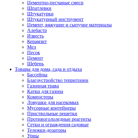
Цементно-песчаные смеси
Шпатлевки
Штукатурки
Штукатурный инструмент
Цемент, вяжущие и сыпучие материалы
Алебастр
Известь
Керамзит
Мел
Песок
Цемент
Щебень
Товары для дома, сада и отдыха
Бассейны
Благоустройство территории
Газонная трава
Катки для газона
Компостеры
Ловушки для насекомых
Мусорные контейнеры
Приствольные решетки
Противогололедные реагенты
Сетки и ограждения садовые
Тележки-дозаторы
Урны