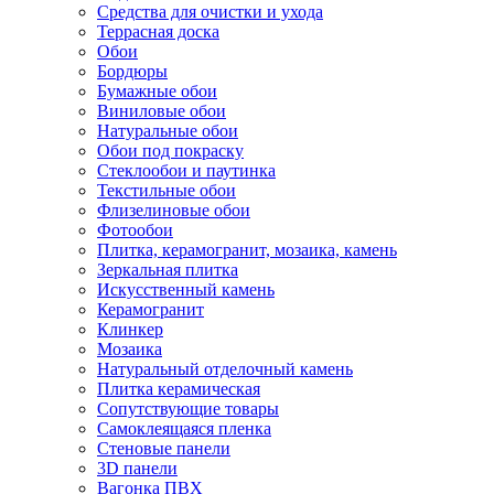
Средства для очистки и ухода
Террасная доска
Обои
Бордюры
Бумажные обои
Виниловые обои
Натуральные обои
Обои под покраску
Стеклообои и паутинка
Текстильные обои
Флизелиновые обои
Фотообои
Плитка, керамогранит, мозаика, камень
Зеркальная плитка
Искусственный камень
Керамогранит
Клинкер
Мозаика
Натуральный отделочный камень
Плитка керамическая
Сопутствующие товары
Самоклеящаяся пленка
Стеновые панели
3D панели
Вагонка ПВХ