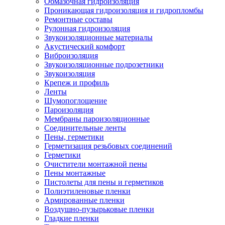
Обмазочная гидроизоляция
Проникающая гидроизоляция и гидропломбы
Ремонтные составы
Рулонная гидроизоляция
Звукоизоляционные материалы
Акустический комфорт
Виброизоляция
Звукоизоляционные подрозетники
Звукоизоляция
Крепеж и профиль
Ленты
Шумопоглощение
Пароизоляция
Мембраны пароизоляционные
Соединительные ленты
Пены, герметики
Герметизация резьбовых соединений
Герметики
Очистители монтажной пены
Пены монтажные
Пистолеты для пены и герметиков
Полиэтиленовые пленки
Армированные пленки
Воздушно-пузырьковые пленки
Гладкие пленки