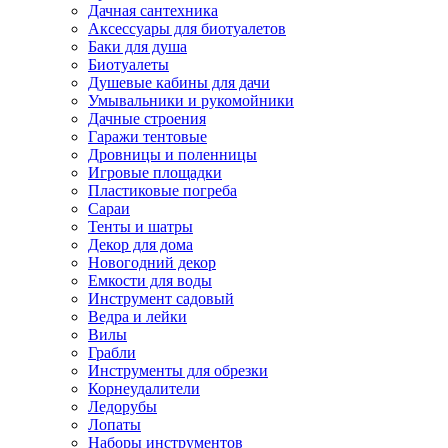
Дачная сантехника
Аксессуары для биотуалетов
Баки для душа
Биотуалеты
Душевые кабины для дачи
Умывальники и рукомойники
Дачные строения
Гаражи тентовые
Дровницы и поленницы
Игровые площадки
Пластиковые погреба
Сараи
Тенты и шатры
Декор для дома
Новогодний декор
Емкости для воды
Инструмент садовый
Ведра и лейки
Вилы
Грабли
Инструменты для обрезки
Корнеудалители
Ледорубы
Лопаты
Наборы инструментов