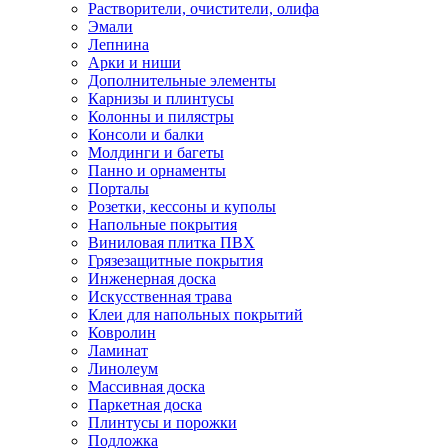
Растворители, очистители, олифа
Эмали
Лепнина
Арки и ниши
Дополнительные элементы
Карнизы и плинтусы
Колонны и пилястры
Консоли и балки
Молдинги и багеты
Панно и орнаменты
Порталы
Розетки, кессоны и куполы
Напольные покрытия
Виниловая плитка ПВХ
Грязезащитные покрытия
Инженерная доска
Искусственная трава
Клеи для напольных покрытий
Ковролин
Ламинат
Линолеум
Массивная доска
Паркетная доска
Плинтусы и порожки
Подложка