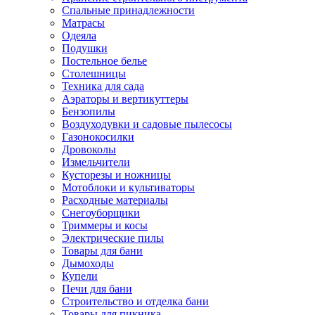
Спальные принадлежности
Матрасы
Одеяла
Подушки
Постельное белье
Столешницы
Техника для сада
Аэраторы и вертикуттеры
Бензопилы
Воздуходувки и садовые пылесосы
Газонокосилки
Дровоколы
Измельчители
Кусторезы и ножницы
Мотоблоки и культиваторы
Расходные материалы
Снегоуборщики
Триммеры и косы
Электрические пилы
Товары для бани
Дымоходы
Купели
Печи для бани
Строительство и отделка бани
Товары для пикника