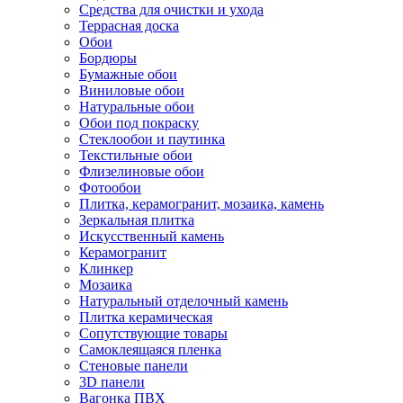
Средства для очистки и ухода
Террасная доска
Обои
Бордюры
Бумажные обои
Виниловые обои
Натуральные обои
Обои под покраску
Стеклообои и паутинка
Текстильные обои
Флизелиновые обои
Фотообои
Плитка, керамогранит, мозаика, камень
Зеркальная плитка
Искусственный камень
Керамогранит
Клинкер
Мозаика
Натуральный отделочный камень
Плитка керамическая
Сопутствующие товары
Самоклеящаяся пленка
Стеновые панели
3D панели
Вагонка ПВХ