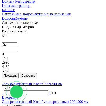
Войти /
Регистрация
Главная страница
Каталог
Сантехника, водоснабжение, канализация
Водоснабжение
Сантехнические люки
Подбор параметров
Розничная цена
От
До
0
1496
2993
4489
5985
Люк ревизионный Knauf 200х200 мм
1 244.47 руб.
-
+
шт
В корзину
Люк ревизионный Knauf универсальный 200х200 мм
1 244.47 руб.