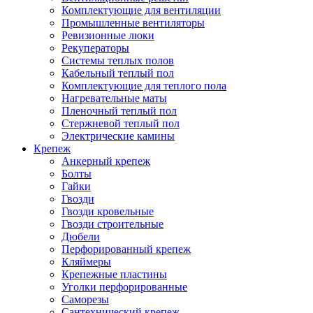
Комплектующие для вентиляции
Промышленные вентиляторы
Ревизионные люки
Рекуператоры
Системы теплых полов
Кабельный теплый пол
Комплектующие для теплого пола
Нагревательные маты
Пленочный теплый пол
Стержневой теплый пол
Электрические камины
Крепеж
Анкерный крепеж
Болты
Гайки
Гвозди
Гвозди кровельные
Гвозди строительные
Дюбели
Перфорированный крепеж
Кляймеры
Крепежные пластины
Уголки перфорированные
Саморезы
Сантехнический крепеж