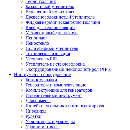
Теплоизоляция
Базальтовый утеплитель
Вспененный полиэтилен
Древесноволокнистый утеплитель
Жидкая керамическая теплоизоляция
Клей для теплоизоляции
Межвенцовый утеплитель
Пенопласт
Пеностекло
Полиэфирный утеплитель
Техническая изоляция
Утеплитель PIR
Утеплитель из стекловолокна
Экструдированный пенополистирол (XPS)
Инструмент и оборудование
Бетономешалки
Генераторы и комплектующие
Комплектующие для генераторов
Измерительный инструмент
Дальномеры
Линейки, угольники и штангенциркули
Нивелиры
Рулетки
Уклономеры и угломеры
Уровни и отвесы