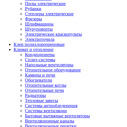
Пилы электрические
Рубанки
Степлеры электрические
Фрезеры
Шлифмашины
Шуруповерты
Электрические краскопульты
Электроточила
Клеи полихлоропреновые
Климат и отопление
Кондиционеры
Сплит-системы
Напольные вентиляторы
Отопительное оборудование
Камины и печи
Обогреватели
Отопительные котлы
Отопительные печи
Радиаторы
Тепловые завесы
Системы антиобледенения
Системы вентиляции
Бытовые вытяжные вентиляторы
Вентиляционные каналы
Вентиляционные решетки