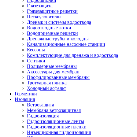
Гидрошпонки
Грязезащита
Грязезащитные решетки
Пескоуловители
Дренаж и системы водоотвода
Водоотводные лотки
Водоприемные решетки
Дренажные трубы и колодцы
Канализационные насосные станции
Кессоны
Комплектующие для дренажа и водоотвода
Септики
Полимерные мембраны
Аксессуары для мембран
Профилированные мембраны
Тротуарная плитка
Холодный асфальт
Герметики
Изоляция
Ветрозащита
Мембрана ветрозащитная
Гидроизоляция
Гидроизоляционные ленты
Гидроизоляционные пленки
Инъекционная гидроизоляция