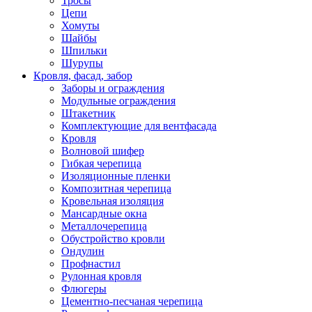
Тросы
Цепи
Хомуты
Шайбы
Шпильки
Шурупы
Кровля, фасад, забор
Заборы и ограждения
Модульные ограждения
Штакетник
Комплектующие для вентфасада
Кровля
Волновой шифер
Гибкая черепица
Изоляционные пленки
Композитная черепица
Кровельная изоляция
Мансардные окна
Металлочерепица
Обустройство кровли
Ондулин
Профнастил
Рулонная кровля
Флюгеры
Цементно-песчаная черепица