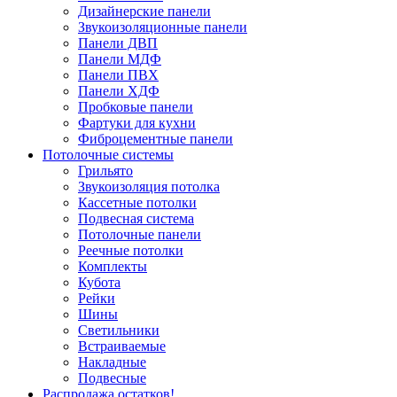
Дизайнерские панели
Звукоизоляционные панели
Панели ДВП
Панели МДФ
Панели ПВХ
Панели ХДФ
Пробковые панели
Фартуки для кухни
Фиброцементные панели
Потолочные системы
Грильято
Звукоизоляция потолка
Кассетные потолки
Подвесная система
Потолочные панели
Реечные потолки
Комплекты
Кубота
Рейки
Шины
Светильники
Встраиваемые
Накладные
Подвесные
Распродажа остатков!