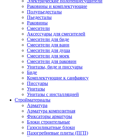
Электрические полотенцесушители
Раковины и комплектующие
Полупьедесталы
Пьедесталы
Раковины
Смесители
Аксессуары для смесителей
Смесители для биде
Смесители для ванн
Смесители для душа
Смесители для моек
Смесители для раковин
Унитазы, биде и писсуары
Биде
Комплектующие к санфаянсу
Писсуары
Унитазы
Унитазы с инсталляцией
Стройматериалы
Арматура
Арматура композитная
Фиксаторы арматуры
Блоки строительные
Газосиликатные блоки
Пазогребневые плиты (ПГП)