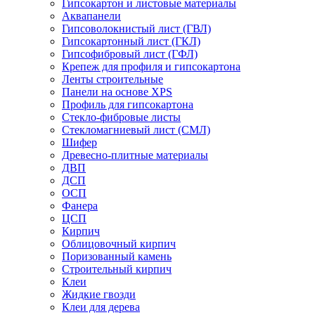
Гипсокартон и листовые материалы
Аквапанели
Гипсоволокнистый лист (ГВЛ)
Гипсокартонный лист (ГКЛ)
Гипсофибровый лист (ГФЛ)
Крепеж для профиля и гипсокартона
Ленты строительные
Панели на основе XPS
Профиль для гипсокартона
Стекло-фибровые листы
Стекломагниевый лист (СМЛ)
Шифер
Древесно-плитные материалы
ДВП
ДСП
ОСП
Фанера
ЦСП
Кирпич
Облицовочный кирпич
Поризованный камень
Строительный кирпич
Клеи
Жидкие гвозди
Клеи для дерева