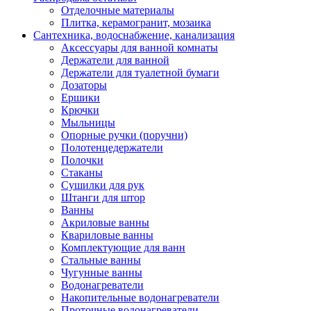
Отделочные материалы
Плитка, керамогранит, мозаика
Сантехника, водоснабжение, канализация
Аксессуары для ванной комнаты
Держатели для ванной
Держатели для туалетной бумаги
Дозаторы
Ершики
Крючки
Мыльницы
Опорные ручки (поручни)
Полотенцедержатели
Полочки
Стаканы
Сушилки для рук
Штанги для штор
Ванны
Акриловые ванны
Квариловые ванны
Комплектующие для ванн
Стальные ванны
Чугунные ванны
Водонагреватели
Накопительные водонагреватели
Проточные водонагреватели