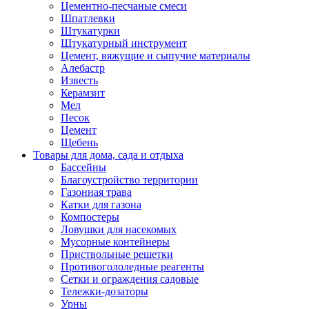
Цементно-песчаные смеси
Шпатлевки
Штукатурки
Штукатурный инструмент
Цемент, вяжущие и сыпучие материалы
Алебастр
Известь
Керамзит
Мел
Песок
Цемент
Щебень
Товары для дома, сада и отдыха
Бассейны
Благоустройство территории
Газонная трава
Катки для газона
Компостеры
Ловушки для насекомых
Мусорные контейнеры
Приствольные решетки
Противогололедные реагенты
Сетки и ограждения садовые
Тележки-дозаторы
Урны