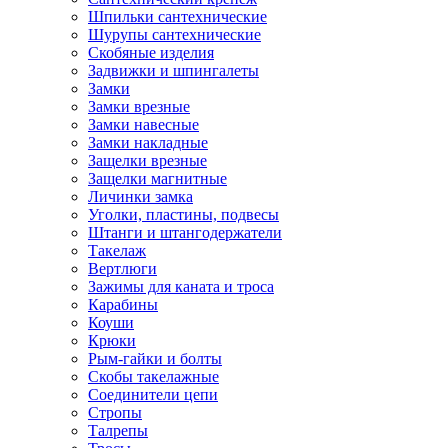
Шпильки сантехнические
Шурупы сантехнические
Скобяные изделия
Задвижки и шпингалеты
Замки
Замки врезные
Замки навесные
Замки накладные
Защелки врезные
Защелки магнитные
Личинки замка
Уголки, пластины, подвесы
Штанги и штангодержатели
Такелаж
Вертлюги
Зажимы для каната и троса
Карабины
Коуши
Крюки
Рым-гайки и болты
Скобы такелажные
Соединители цепи
Стропы
Талрепы