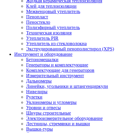
Жидкая керамическая теплоизоляция
Клей для теплоизоляции
Межвенцовый утеплитель
Пенопласт
Пеностекло
Полиэфирный утеплитель
Техническая изоляция
Утеплитель PIR
Утеплитель из стекловолокна
Экструдированный пенополистирол (XPS)
Инструмент и оборудование
Бетономешалки
Генераторы и комплектующие
Комплектующие для генераторов
Измерительный инструмент
Дальномеры
Линейки, угольники и штангенциркули
Нивелиры
Рулетки
Уклономеры и угломеры
Уровни и отвесы
Шнуры строительные
Электроизмерительное оборудование
Лестницы, стремянки и вышки
Вышки-туры