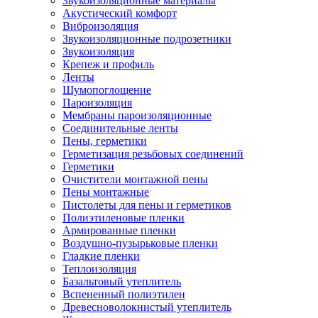
Звукоизоляционные материалы
Акустический комфорт
Виброизоляция
Звукоизоляционные подрозетники
Звукоизоляция
Крепеж и профиль
Ленты
Шумопоглощение
Пароизоляция
Мембраны пароизоляционные
Соединительные ленты
Пены, герметики
Герметизация резьбовых соединений
Герметики
Очистители монтажной пены
Пены монтажные
Пистолеты для пены и герметиков
Полиэтиленовые пленки
Армированные пленки
Воздушно-пузырьковые пленки
Гладкие пленки
Теплоизоляция
Базальтовый утеплитель
Вспененный полиэтилен
Древесноволокнистый утеплитель