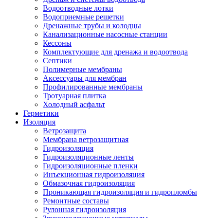
Водоотводные лотки
Водоприемные решетки
Дренажные трубы и колодцы
Канализационные насосные станции
Кессоны
Комплектующие для дренажа и водоотвода
Септики
Полимерные мембраны
Аксессуары для мембран
Профилированные мембраны
Тротуарная плитка
Холодный асфальт
Герметики
Изоляция
Ветрозащита
Мембрана ветрозащитная
Гидроизоляция
Гидроизоляционные ленты
Гидроизоляционные пленки
Инъекционная гидроизоляция
Обмазочная гидроизоляция
Проникающая гидроизоляция и гидропломбы
Ремонтные составы
Рулонная гидроизоляция