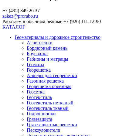
+7 (495) 849 26 37
zakaz@prorabo.ru
Работаем в обычном режиме +7 (926) 111-12-90
КАТАЛОГ
Геоматериалы и дорожное строительство
Агропленки
Бордюрный камень
Брусчатка
Габионы и матрацы
Геоматы
Георешетка
Анкеры для георешетки
Газонная решетка
Георешетка объемная
Геосетка
Геотекстиль
Геотекстиль нетканый
Геотекстиль тканый
Гидрошпонки
Грязезащита
Грязезащитные решетки
Пескоуловители
Дренаж и системы водоотвода