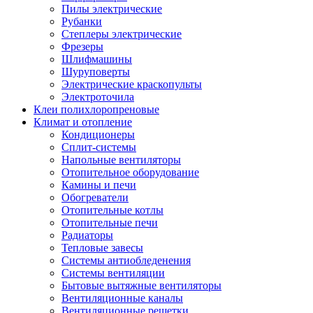
Пилы электрические
Рубанки
Степлеры электрические
Фрезеры
Шлифмашины
Шуруповерты
Электрические краскопульты
Электроточила
Клеи полихлоропреновые
Климат и отопление
Кондиционеры
Сплит-системы
Напольные вентиляторы
Отопительное оборудование
Камины и печи
Обогреватели
Отопительные котлы
Отопительные печи
Радиаторы
Тепловые завесы
Системы антиобледенения
Системы вентиляции
Бытовые вытяжные вентиляторы
Вентиляционные каналы
Вентиляционные решетки