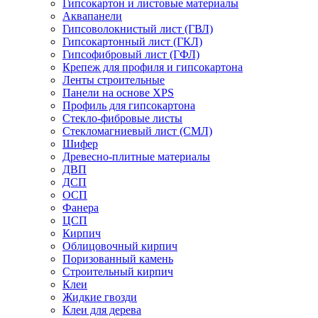
Гипсокартон и листовые материалы
Аквапанели
Гипсоволокнистый лист (ГВЛ)
Гипсокартонный лист (ГКЛ)
Гипсофибровый лист (ГФЛ)
Крепеж для профиля и гипсокартона
Ленты строительные
Панели на основе XPS
Профиль для гипсокартона
Стекло-фибровые листы
Стекломагниевый лист (СМЛ)
Шифер
Древесно-плитные материалы
ДВП
ДСП
ОСП
Фанера
ЦСП
Кирпич
Облицовочный кирпич
Поризованный камень
Строительный кирпич
Клеи
Жидкие гвозди
Клеи для дерева