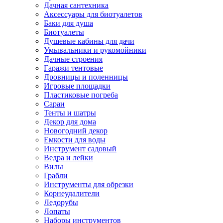
Дачная сантехника
Аксессуары для биотуалетов
Баки для душа
Биотуалеты
Душевые кабины для дачи
Умывальники и рукомойники
Дачные строения
Гаражи тентовые
Дровницы и поленницы
Игровые площадки
Пластиковые погреба
Сараи
Тенты и шатры
Декор для дома
Новогодний декор
Емкости для воды
Инструмент садовый
Ведра и лейки
Вилы
Грабли
Инструменты для обрезки
Корнеудалители
Ледорубы
Лопаты
Наборы инструментов