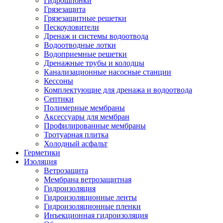
Гидрошпонки
Грязезащита
Грязезащитные решетки
Пескоуловители
Дренаж и системы водоотвода
Водоотводные лотки
Водоприемные решетки
Дренажные трубы и колодцы
Канализационные насосные станции
Кессоны
Комплектующие для дренажа и водоотвода
Септики
Полимерные мембраны
Аксессуары для мембран
Профилированные мембраны
Тротуарная плитка
Холодный асфальт
Герметики
Изоляция
Ветрозащита
Мембрана ветрозащитная
Гидроизоляция
Гидроизоляционные ленты
Гидроизоляционные пленки
Инъекционная гидроизоляция