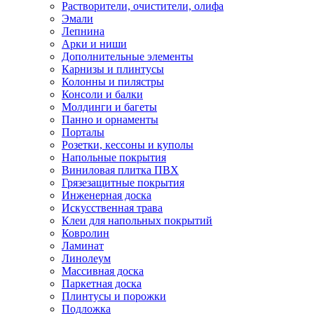
Растворители, очистители, олифа
Эмали
Лепнина
Арки и ниши
Дополнительные элементы
Карнизы и плинтусы
Колонны и пилястры
Консоли и балки
Молдинги и багеты
Панно и орнаменты
Порталы
Розетки, кессоны и куполы
Напольные покрытия
Виниловая плитка ПВХ
Грязезащитные покрытия
Инженерная доска
Искусственная трава
Клеи для напольных покрытий
Ковролин
Ламинат
Линолеум
Массивная доска
Паркетная доска
Плинтусы и порожки
Подложка