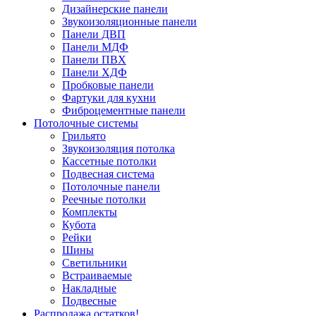
Дизайнерские панели
Звукоизоляционные панели
Панели ДВП
Панели МДФ
Панели ПВХ
Панели ХДФ
Пробковые панели
Фартуки для кухни
Фиброцементные панели
Потолочные системы
Грильято
Звукоизоляция потолка
Кассетные потолки
Подвесная система
Потолочные панели
Реечные потолки
Комплекты
Кубота
Рейки
Шины
Светильники
Встраиваемые
Накладные
Подвесные
Распродажа остатков!