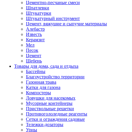
Цементно-песчаные смеси
Шпатлевки
Штукатурки
Штукатурный инструмент
Цемент, вяжущие и сыпучие материалы
Алебастр
Известь
Керамзит
Мел
Песок
Цемент
Щебень
Товары для дома, сада и отдыха
Бассейны
Благоустройство территории
Газонная трава
Катки для газона
Компостеры
Ловушки для насекомых
Мусорные контейнеры
Приствольные решетки
Противогололедные реагенты
Сетки и ограждения садовые
Тележки-дозаторы
Урны