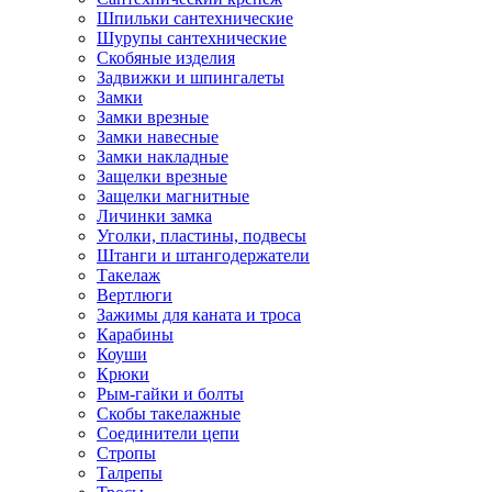
Шпильки сантехнические
Шурупы сантехнические
Скобяные изделия
Задвижки и шпингалеты
Замки
Замки врезные
Замки навесные
Замки накладные
Защелки врезные
Защелки магнитные
Личинки замка
Уголки, пластины, подвесы
Штанги и штангодержатели
Такелаж
Вертлюги
Зажимы для каната и троса
Карабины
Коуши
Крюки
Рым-гайки и болты
Скобы такелажные
Соединители цепи
Стропы
Талрепы