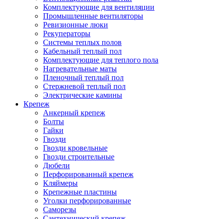
Комплектующие для вентиляции
Промышленные вентиляторы
Ревизионные люки
Рекуператоры
Системы теплых полов
Кабельный теплый пол
Комплектующие для теплого пола
Нагревательные маты
Пленочный теплый пол
Стержневой теплый пол
Электрические камины
Крепеж
Анкерный крепеж
Болты
Гайки
Гвозди
Гвозди кровельные
Гвозди строительные
Дюбели
Перфорированный крепеж
Кляймеры
Крепежные пластины
Уголки перфорированные
Саморезы
Сантехнический крепеж