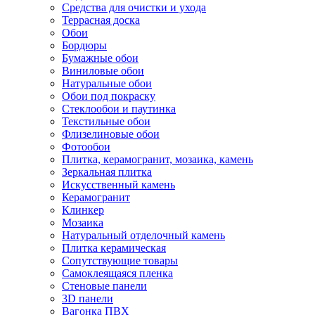
Средства для очистки и ухода
Террасная доска
Обои
Бордюры
Бумажные обои
Виниловые обои
Натуральные обои
Обои под покраску
Стеклообои и паутинка
Текстильные обои
Флизелиновые обои
Фотообои
Плитка, керамогранит, мозаика, камень
Зеркальная плитка
Искусственный камень
Керамогранит
Клинкер
Мозаика
Натуральный отделочный камень
Плитка керамическая
Сопутствующие товары
Самоклеящаяся пленка
Стеновые панели
3D панели
Вагонка ПВХ