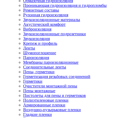
Обмазочная гидроизоляция
Проникающая гидроизоляция и гидропломбы
Ремонтные составы
Рулонная гидроизоляция
Звукоизоляционные материалы
Акустический комфорт
Виброизоляция
Звукоизоляционные подрозетники
Звукоизоляция
Крепеж и профиль
Ленты
Шумопоглощение
Пароизоляция
Мембраны пароизоляционные
Соединительные ленты
Пены, герметики
Герметизация резьбовых соединений
Герметики
Очистители монтажной пены
Пены монтажные
Пистолеты для пены и герметиков
Полиэтиленовые пленки
Армированные пленки
Воздушно-пузырьковые пленки
Гладкие пленки