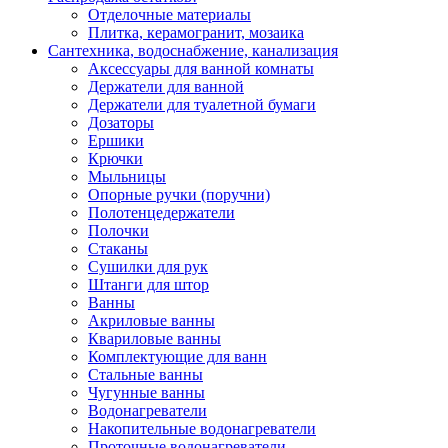
Отделочные материалы
Плитка, керамогранит, мозаика
Сантехника, водоснабжение, канализация
Аксессуары для ванной комнаты
Держатели для ванной
Держатели для туалетной бумаги
Дозаторы
Ершики
Крючки
Мыльницы
Опорные ручки (поручни)
Полотенцедержатели
Полочки
Стаканы
Сушилки для рук
Штанги для штор
Ванны
Акриловые ванны
Квариловые ванны
Комплектующие для ванн
Стальные ванны
Чугунные ванны
Водонагреватели
Накопительные водонагреватели
Проточные водонагреватели