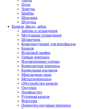
Тросы
Цепи
Хомуты
Шайбы
Шпильки
Шурупы
Кровля, фасад, забор
Заборы и ограждения
Модульные ограждения
Штакетник
Комплектующие для вентфасада
Кровля
Волновой шифер
Гибкая черепица
Изоляционные пленки
Композитная черепица
Кровельная изоляция
Мансардные окна
Металлочерепица
Обустройство кровли
Ондулин
Профнастил
Рулонная кровля
Флюгеры
Цементно-песчаная черепица