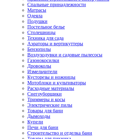
Спальные принадлежности
Матрасы
Одеяла
Подушки
Постельное белье
Столешницы
Техника для сада
Аэраторы и вертикуттеры
Бензопилы
Воздуходувки и садовые пылесосы
Газонокосилки
Дровоколы
Измельчители
Кусторезы и ножницы
Мотоблоки и культиваторы
Расходные материалы
Снегоуборщики
Триммеры и косы
Электрические пилы
Товары для бани
Дымоходы
Купели
Печи для бани
Строительство и отделка бани
Товары для пикника