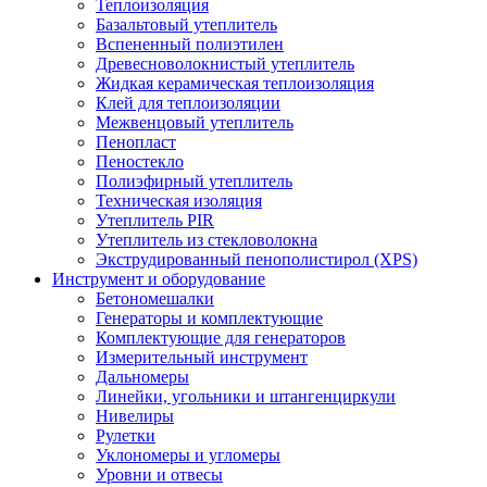
Теплоизоляция
Базальтовый утеплитель
Вспененный полиэтилен
Древесноволокнистый утеплитель
Жидкая керамическая теплоизоляция
Клей для теплоизоляции
Межвенцовый утеплитель
Пенопласт
Пеностекло
Полиэфирный утеплитель
Техническая изоляция
Утеплитель PIR
Утеплитель из стекловолокна
Экструдированный пенополистирол (XPS)
Инструмент и оборудование
Бетономешалки
Генераторы и комплектующие
Комплектующие для генераторов
Измерительный инструмент
Дальномеры
Линейки, угольники и штангенциркули
Нивелиры
Рулетки
Уклономеры и угломеры
Уровни и отвесы