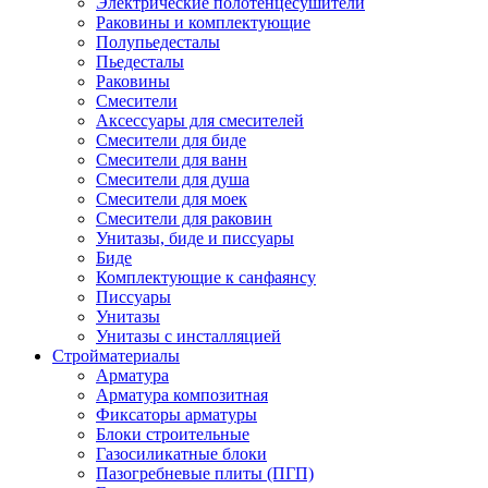
Электрические полотенцесушители
Раковины и комплектующие
Полупьедесталы
Пьедесталы
Раковины
Смесители
Аксессуары для смесителей
Смесители для биде
Смесители для ванн
Смесители для душа
Смесители для моек
Смесители для раковин
Унитазы, биде и писсуары
Биде
Комплектующие к санфаянсу
Писсуары
Унитазы
Унитазы с инсталляцией
Стройматериалы
Арматура
Арматура композитная
Фиксаторы арматуры
Блоки строительные
Газосиликатные блоки
Пазогребневые плиты (ПГП)