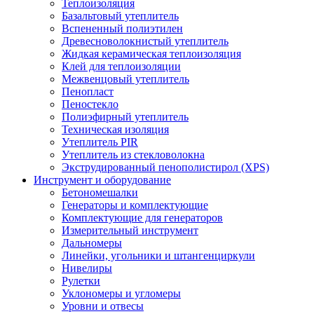
Теплоизоляция
Базальтовый утеплитель
Вспененный полиэтилен
Древесноволокнистый утеплитель
Жидкая керамическая теплоизоляция
Клей для теплоизоляции
Межвенцовый утеплитель
Пенопласт
Пеностекло
Полиэфирный утеплитель
Техническая изоляция
Утеплитель PIR
Утеплитель из стекловолокна
Экструдированный пенополистирол (XPS)
Инструмент и оборудование
Бетономешалки
Генераторы и комплектующие
Комплектующие для генераторов
Измерительный инструмент
Дальномеры
Линейки, угольники и штангенциркули
Нивелиры
Рулетки
Уклономеры и угломеры
Уровни и отвесы