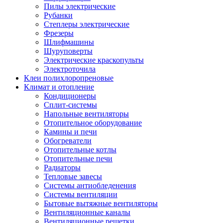
Пилы электрические
Рубанки
Степлеры электрические
Фрезеры
Шлифмашины
Шуруповерты
Электрические краскопульты
Электроточила
Клеи полихлоропреновые
Климат и отопление
Кондиционеры
Сплит-системы
Напольные вентиляторы
Отопительное оборудование
Камины и печи
Обогреватели
Отопительные котлы
Отопительные печи
Радиаторы
Тепловые завесы
Системы антиобледенения
Системы вентиляции
Бытовые вытяжные вентиляторы
Вентиляционные каналы
Вентиляционные решетки