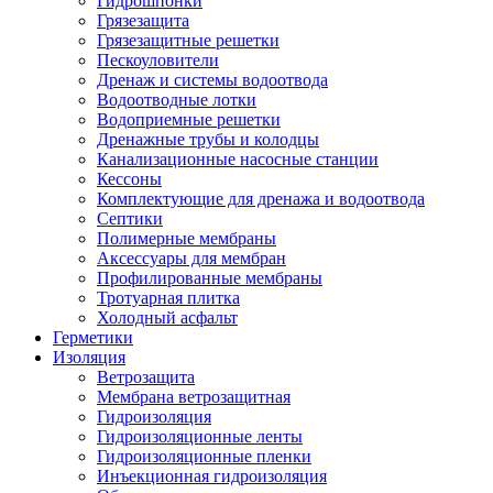
Гидрошпонки
Грязезащита
Грязезащитные решетки
Пескоуловители
Дренаж и системы водоотвода
Водоотводные лотки
Водоприемные решетки
Дренажные трубы и колодцы
Канализационные насосные станции
Кессоны
Комплектующие для дренажа и водоотвода
Септики
Полимерные мембраны
Аксессуары для мембран
Профилированные мембраны
Тротуарная плитка
Холодный асфальт
Герметики
Изоляция
Ветрозащита
Мембрана ветрозащитная
Гидроизоляция
Гидроизоляционные ленты
Гидроизоляционные пленки
Инъекционная гидроизоляция