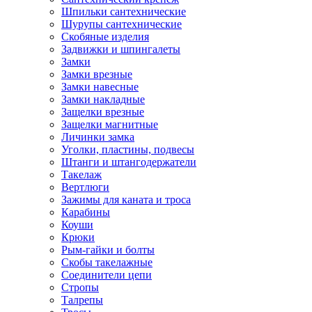
Шпильки сантехнические
Шурупы сантехнические
Скобяные изделия
Задвижки и шпингалеты
Замки
Замки врезные
Замки навесные
Замки накладные
Защелки врезные
Защелки магнитные
Личинки замка
Уголки, пластины, подвесы
Штанги и штангодержатели
Такелаж
Вертлюги
Зажимы для каната и троса
Карабины
Коуши
Крюки
Рым-гайки и болты
Скобы такелажные
Соединители цепи
Стропы
Талрепы