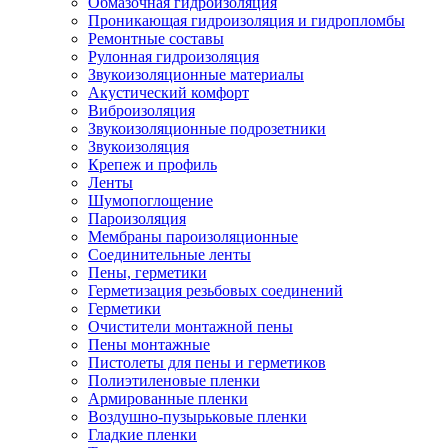
Обмазочная гидроизоляция
Проникающая гидроизоляция и гидропломбы
Ремонтные составы
Рулонная гидроизоляция
Звукоизоляционные материалы
Акустический комфорт
Виброизоляция
Звукоизоляционные подрозетники
Звукоизоляция
Крепеж и профиль
Ленты
Шумопоглощение
Пароизоляция
Мембраны пароизоляционные
Соединительные ленты
Пены, герметики
Герметизация резьбовых соединений
Герметики
Очистители монтажной пены
Пены монтажные
Пистолеты для пены и герметиков
Полиэтиленовые пленки
Армированные пленки
Воздушно-пузырьковые пленки
Гладкие пленки