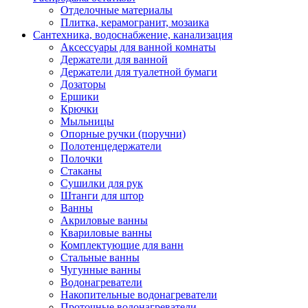
Отделочные материалы
Плитка, керамогранит, мозаика
Сантехника, водоснабжение, канализация
Аксессуары для ванной комнаты
Держатели для ванной
Держатели для туалетной бумаги
Дозаторы
Ершики
Крючки
Мыльницы
Опорные ручки (поручни)
Полотенцедержатели
Полочки
Стаканы
Сушилки для рук
Штанги для штор
Ванны
Акриловые ванны
Квариловые ванны
Комплектующие для ванн
Стальные ванны
Чугунные ванны
Водонагреватели
Накопительные водонагреватели
Проточные водонагреватели