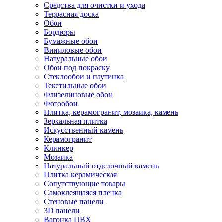
Средства для очистки и ухода
Террасная доска
Обои
Бордюры
Бумажные обои
Виниловые обои
Натуральные обои
Обои под покраску
Стеклообои и паутинка
Текстильные обои
Флизелиновые обои
Фотообои
Плитка, керамогранит, мозаика, камень
Зеркальная плитка
Искусственный камень
Керамогранит
Клинкер
Мозаика
Натуральный отделочный камень
Плитка керамическая
Сопутствующие товары
Самоклеящаяся пленка
Стеновые панели
3D панели
Вагонка ПВХ