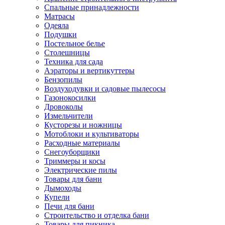
Спальные принадлежности
Матрасы
Одеяла
Подушки
Постельное белье
Столешницы
Техника для сада
Аэраторы и вертикуттеры
Бензопилы
Воздуходувки и садовые пылесосы
Газонокосилки
Дровоколы
Измельчители
Кусторезы и ножницы
Мотоблоки и культиваторы
Расходные материалы
Снегоуборщики
Триммеры и косы
Электрические пилы
Товары для бани
Дымоходы
Купели
Печи для бани
Строительство и отделка бани
Товары для пикника