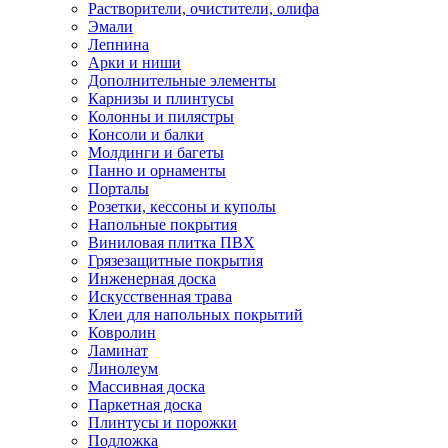
Растворители, очистители, олифа
Эмали
Лепнина
Арки и ниши
Дополнительные элементы
Карнизы и плинтусы
Колонны и пилястры
Консоли и балки
Молдинги и багеты
Панно и орнаменты
Порталы
Розетки, кессоны и куполы
Напольные покрытия
Виниловая плитка ПВХ
Грязезащитные покрытия
Инженерная доска
Искусственная трава
Клеи для напольных покрытий
Ковролин
Ламинат
Линолеум
Массивная доска
Паркетная доска
Плинтусы и порожки
Подложка