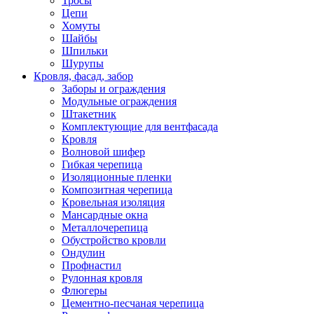
Тросы
Цепи
Хомуты
Шайбы
Шпильки
Шурупы
Кровля, фасад, забор
Заборы и ограждения
Модульные ограждения
Штакетник
Комплектующие для вентфасада
Кровля
Волновой шифер
Гибкая черепица
Изоляционные пленки
Композитная черепица
Кровельная изоляция
Мансардные окна
Металлочерепица
Обустройство кровли
Ондулин
Профнастил
Рулонная кровля
Флюгеры
Цементно-песчаная черепица