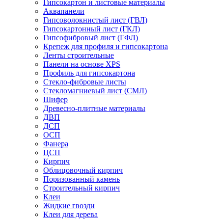
Гипсокартон и листовые материалы
Аквапанели
Гипсоволокнистый лист (ГВЛ)
Гипсокартонный лист (ГКЛ)
Гипсофибровый лист (ГФЛ)
Крепеж для профиля и гипсокартона
Ленты строительные
Панели на основе XPS
Профиль для гипсокартона
Стекло-фибровые листы
Стекломагниевый лист (СМЛ)
Шифер
Древесно-плитные материалы
ДВП
ДСП
ОСП
Фанера
ЦСП
Кирпич
Облицовочный кирпич
Поризованный камень
Строительный кирпич
Клеи
Жидкие гвозди
Клеи для дерева