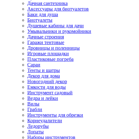
Дачная сантехника
Аксессуары для биотуалетов
Баки для душа
Биотуалеты
Душевые кабины для дачи
Умывальники и рукомойники
Дачные строения
Гаражи тентовые
Дровницы и поленницы
Игровые площадки
Пластиковые погреба
Сараи
Тенты и шатры
Декор для дома
Новогодний декор
Емкости для воды
Инструмент садовый
Ведра и лейки
Вилы
Грабли
Инструменты для обрезки
Корнеудалители
Ледорубы
Лопаты
Наборы инструментов