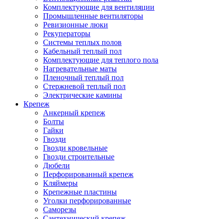
Комплектующие для вентиляции
Промышленные вентиляторы
Ревизионные люки
Рекуператоры
Системы теплых полов
Кабельный теплый пол
Комплектующие для теплого пола
Нагревательные маты
Пленочный теплый пол
Стержневой теплый пол
Электрические камины
Крепеж
Анкерный крепеж
Болты
Гайки
Гвозди
Гвозди кровельные
Гвозди строительные
Дюбели
Перфорированный крепеж
Кляймеры
Крепежные пластины
Уголки перфорированные
Саморезы
Сантехнический крепеж