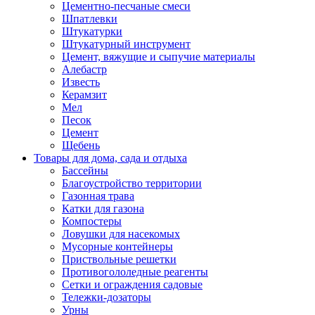
Цементно-песчаные смеси
Шпатлевки
Штукатурки
Штукатурный инструмент
Цемент, вяжущие и сыпучие материалы
Алебастр
Известь
Керамзит
Мел
Песок
Цемент
Щебень
Товары для дома, сада и отдыха
Бассейны
Благоустройство территории
Газонная трава
Катки для газона
Компостеры
Ловушки для насекомых
Мусорные контейнеры
Приствольные решетки
Противогололедные реагенты
Сетки и ограждения садовые
Тележки-дозаторы
Урны