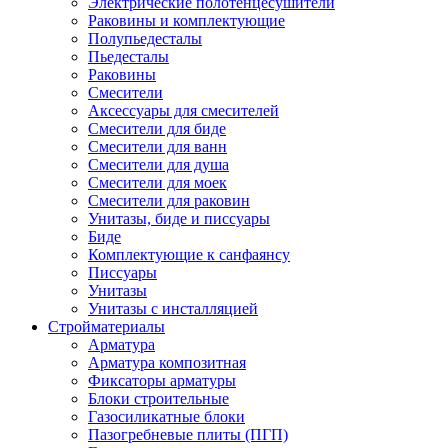
Электрические полотенцесушители
Раковины и комплектующие
Полупьедесталы
Пьедесталы
Раковины
Смесители
Аксессуары для смесителей
Смесители для биде
Смесители для ванн
Смесители для душа
Смесители для моек
Смесители для раковин
Унитазы, биде и писсуары
Биде
Комплектующие к санфаянсу
Писсуары
Унитазы
Унитазы с инсталляцией
Стройматериалы
Арматура
Арматура композитная
Фиксаторы арматуры
Блоки строительные
Газосиликатные блоки
Пазогребневые плиты (ПГП)