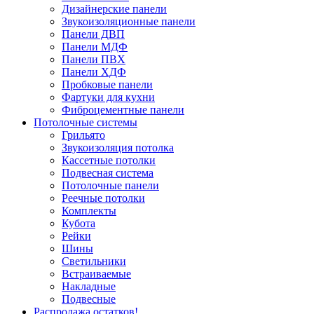
Дизайнерские панели
Звукоизоляционные панели
Панели ДВП
Панели МДФ
Панели ПВХ
Панели ХДФ
Пробковые панели
Фартуки для кухни
Фиброцементные панели
Потолочные системы
Грильято
Звукоизоляция потолка
Кассетные потолки
Подвесная система
Потолочные панели
Реечные потолки
Комплекты
Кубота
Рейки
Шины
Светильники
Встраиваемые
Накладные
Подвесные
Распродажа остатков!