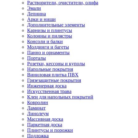
Растворители, очистители, олифа
Эмали
Лепнина
Арки и ниши
Дополнительные элементы
Карнизы и плинтусы
Колонны и пилястры
Консоли и балки
Молдинги и багеты
Панно и орнаменты
Порталы
Розетки, кессоны и куполы
Напольные покрытия
Виниловая плитка ПВХ
Грязезащитные покрытия
Инженерная доска
Искусственная трава
Клеи для напольных покрытий
Ковролин
Ламинат
Линолеум
Массивная доска
Паркетная доска
Плинтусы и порожки
Подложка