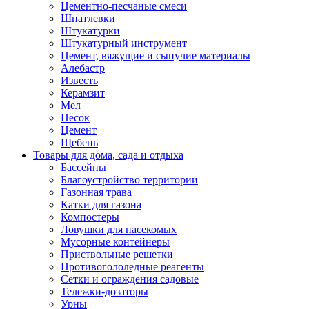
Цементно-песчаные смеси
Шпатлевки
Штукатурки
Штукатурный инструмент
Цемент, вяжущие и сыпучие материалы
Алебастр
Известь
Керамзит
Мел
Песок
Цемент
Щебень
Товары для дома, сада и отдыха
Бассейны
Благоустройство территории
Газонная трава
Катки для газона
Компостеры
Ловушки для насекомых
Мусорные контейнеры
Приствольные решетки
Противогололедные реагенты
Сетки и ограждения садовые
Тележки-дозаторы
Урны