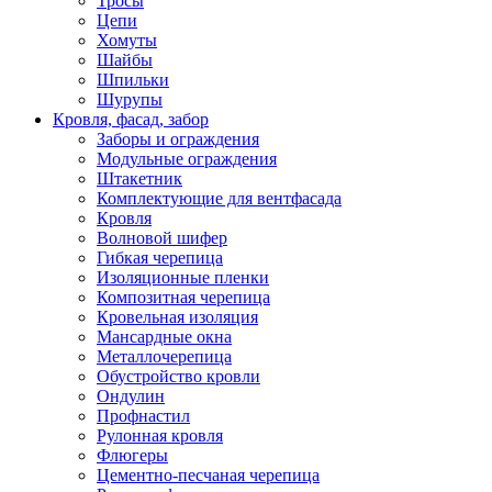
Тросы
Цепи
Хомуты
Шайбы
Шпильки
Шурупы
Кровля, фасад, забор
Заборы и ограждения
Модульные ограждения
Штакетник
Комплектующие для вентфасада
Кровля
Волновой шифер
Гибкая черепица
Изоляционные пленки
Композитная черепица
Кровельная изоляция
Мансардные окна
Металлочерепица
Обустройство кровли
Ондулин
Профнастил
Рулонная кровля
Флюгеры
Цементно-песчаная черепица