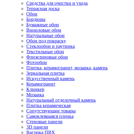
Средства для очистки и ухода
Террасная доска
Обои
Бордюры
Бумажные обои
Виниловые обои
Натуральные обои
Обои под покраску
Стеклообои и паутинка
Текстильные обои
Флизелиновые обои
Фотообои
Плитка, керамогранит, мозаика, камень
Зеркальная плитка
Искусственный камень
Керамогранит
Клинкер
Мозаика
Натуральный отделочный камень
Плитка керамическая
Сопутствующие товары
Самоклеящаяся пленка
Стеновые панели
3D панели
Вагонка ПВХ