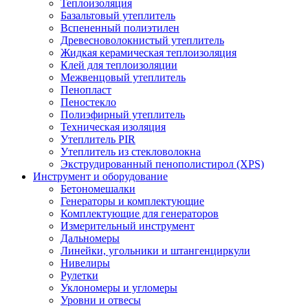
Теплоизоляция
Базальтовый утеплитель
Вспененный полиэтилен
Древесноволокнистый утеплитель
Жидкая керамическая теплоизоляция
Клей для теплоизоляции
Межвенцовый утеплитель
Пенопласт
Пеностекло
Полиэфирный утеплитель
Техническая изоляция
Утеплитель PIR
Утеплитель из стекловолокна
Экструдированный пенополистирол (XPS)
Инструмент и оборудование
Бетономешалки
Генераторы и комплектующие
Комплектующие для генераторов
Измерительный инструмент
Дальномеры
Линейки, угольники и штангенциркули
Нивелиры
Рулетки
Уклономеры и угломеры
Уровни и отвесы