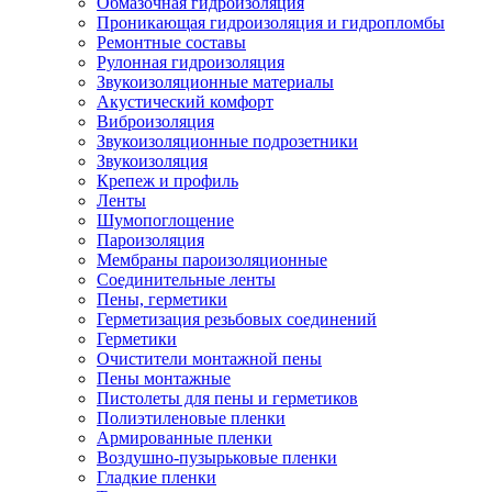
Обмазочная гидроизоляция
Проникающая гидроизоляция и гидропломбы
Ремонтные составы
Рулонная гидроизоляция
Звукоизоляционные материалы
Акустический комфорт
Виброизоляция
Звукоизоляционные подрозетники
Звукоизоляция
Крепеж и профиль
Ленты
Шумопоглощение
Пароизоляция
Мембраны пароизоляционные
Соединительные ленты
Пены, герметики
Герметизация резьбовых соединений
Герметики
Очистители монтажной пены
Пены монтажные
Пистолеты для пены и герметиков
Полиэтиленовые пленки
Армированные пленки
Воздушно-пузырьковые пленки
Гладкие пленки