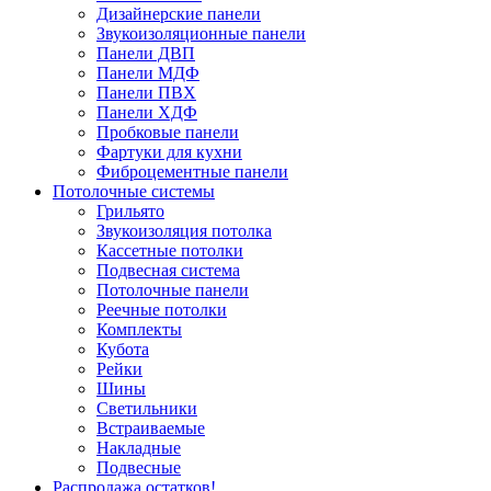
Дизайнерские панели
Звукоизоляционные панели
Панели ДВП
Панели МДФ
Панели ПВХ
Панели ХДФ
Пробковые панели
Фартуки для кухни
Фиброцементные панели
Потолочные системы
Грильято
Звукоизоляция потолка
Кассетные потолки
Подвесная система
Потолочные панели
Реечные потолки
Комплекты
Кубота
Рейки
Шины
Светильники
Встраиваемые
Накладные
Подвесные
Распродажа остатков!