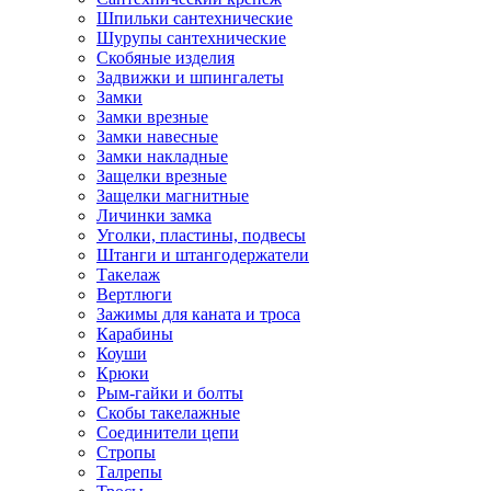
Шпильки сантехнические
Шурупы сантехнические
Скобяные изделия
Задвижки и шпингалеты
Замки
Замки врезные
Замки навесные
Замки накладные
Защелки врезные
Защелки магнитные
Личинки замка
Уголки, пластины, подвесы
Штанги и штангодержатели
Такелаж
Вертлюги
Зажимы для каната и троса
Карабины
Коуши
Крюки
Рым-гайки и болты
Скобы такелажные
Соединители цепи
Стропы
Талрепы