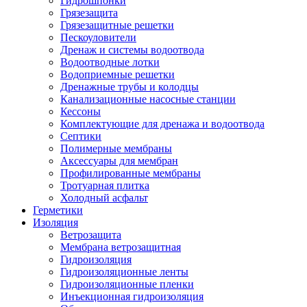
Гидрошпонки
Грязезащита
Грязезащитные решетки
Пескоуловители
Дренаж и системы водоотвода
Водоотводные лотки
Водоприемные решетки
Дренажные трубы и колодцы
Канализационные насосные станции
Кессоны
Комплектующие для дренажа и водоотвода
Септики
Полимерные мембраны
Аксессуары для мембран
Профилированные мембраны
Тротуарная плитка
Холодный асфальт
Герметики
Изоляция
Ветрозащита
Мембрана ветрозащитная
Гидроизоляция
Гидроизоляционные ленты
Гидроизоляционные пленки
Инъекционная гидроизоляция