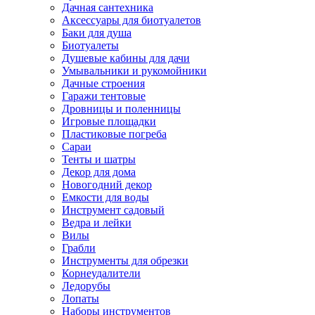
Дачная сантехника
Аксессуары для биотуалетов
Баки для душа
Биотуалеты
Душевые кабины для дачи
Умывальники и рукомойники
Дачные строения
Гаражи тентовые
Дровницы и поленницы
Игровые площадки
Пластиковые погреба
Сараи
Тенты и шатры
Декор для дома
Новогодний декор
Емкости для воды
Инструмент садовый
Ведра и лейки
Вилы
Грабли
Инструменты для обрезки
Корнеудалители
Ледорубы
Лопаты
Наборы инструментов