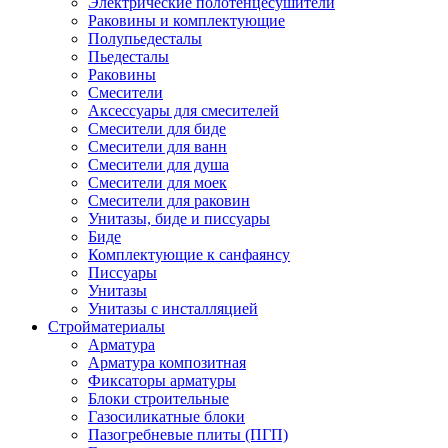
Электрические полотенцесушители
Раковины и комплектующие
Полупьедесталы
Пьедесталы
Раковины
Смесители
Аксессуары для смесителей
Смесители для биде
Смесители для ванн
Смесители для душа
Смесители для моек
Смесители для раковин
Унитазы, биде и писсуары
Биде
Комплектующие к санфаянсу
Писсуары
Унитазы
Унитазы с инсталляцией
Стройматериалы
Арматура
Арматура композитная
Фиксаторы арматуры
Блоки строительные
Газосиликатные блоки
Пазогребневые плиты (ПГП)