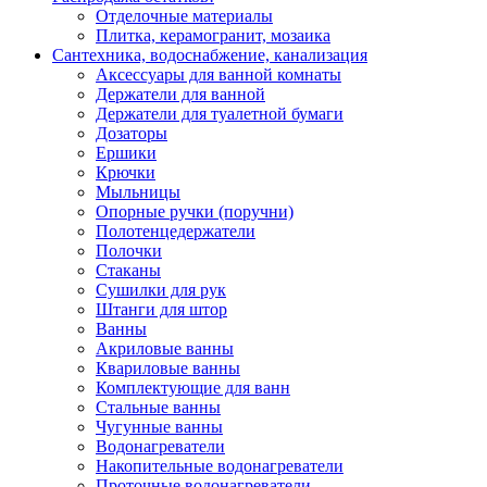
Отделочные материалы
Плитка, керамогранит, мозаика
Сантехника, водоснабжение, канализация
Аксессуары для ванной комнаты
Держатели для ванной
Держатели для туалетной бумаги
Дозаторы
Ершики
Крючки
Мыльницы
Опорные ручки (поручни)
Полотенцедержатели
Полочки
Стаканы
Сушилки для рук
Штанги для штор
Ванны
Акриловые ванны
Квариловые ванны
Комплектующие для ванн
Стальные ванны
Чугунные ванны
Водонагреватели
Накопительные водонагреватели
Проточные водонагреватели