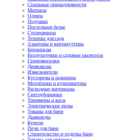
Спальные принадлежности
Матрасы
Одеяла
Подушки
Постельное белье
Столешницы
Техника для сада
Аэраторы и вертикуттеры
Бензопилы
Воздуходувки и садовые пылесосы
Газонокосилки
Дровоколы
Измельчители
Кусторезы и ножницы
Мотоблоки и культиваторы
Расходные материалы
Снегоуборщики
Триммеры и косы
Электрические пилы
Товары для бани
Дымоходы
Купели
Печи для бани
Строительство и отделка бани
Товары для пикника