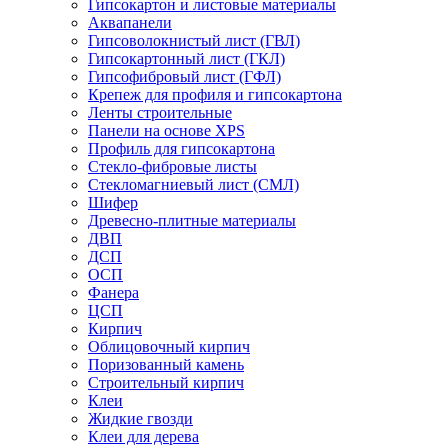
Гипсокартон и листовые материалы
Аквапанели
Гипсоволокнистый лист (ГВЛ)
Гипсокартонный лист (ГКЛ)
Гипсофибровый лист (ГФЛ)
Крепеж для профиля и гипсокартона
Ленты строительные
Панели на основе XPS
Профиль для гипсокартона
Стекло-фибровые листы
Стекломагниевый лист (СМЛ)
Шифер
Древесно-плитные материалы
ДВП
ДСП
ОСП
Фанера
ЦСП
Кирпич
Облицовочный кирпич
Поризованный камень
Строительный кирпич
Клеи
Жидкие гвозди
Клеи для дерева