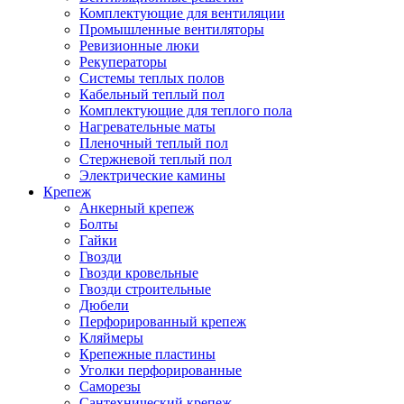
Комплектующие для вентиляции
Промышленные вентиляторы
Ревизионные люки
Рекуператоры
Системы теплых полов
Кабельный теплый пол
Комплектующие для теплого пола
Нагревательные маты
Пленочный теплый пол
Стержневой теплый пол
Электрические камины
Крепеж
Анкерный крепеж
Болты
Гайки
Гвозди
Гвозди кровельные
Гвозди строительные
Дюбели
Перфорированный крепеж
Кляймеры
Крепежные пластины
Уголки перфорированные
Саморезы
Сантехнический крепеж