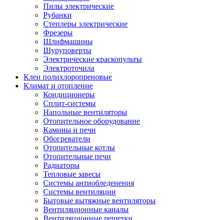
Пилы электрические
Рубанки
Степлеры электрические
Фрезеры
Шлифмашины
Шуруповерты
Электрические краскопульты
Электроточила
Клеи полихлоропреновые
Климат и отопление
Кондиционеры
Сплит-системы
Напольные вентиляторы
Отопительное оборудование
Камины и печи
Обогреватели
Отопительные котлы
Отопительные печи
Радиаторы
Тепловые завесы
Системы антиобледенения
Системы вентиляции
Бытовые вытяжные вентиляторы
Вентиляционные каналы
Вентиляционные решетки