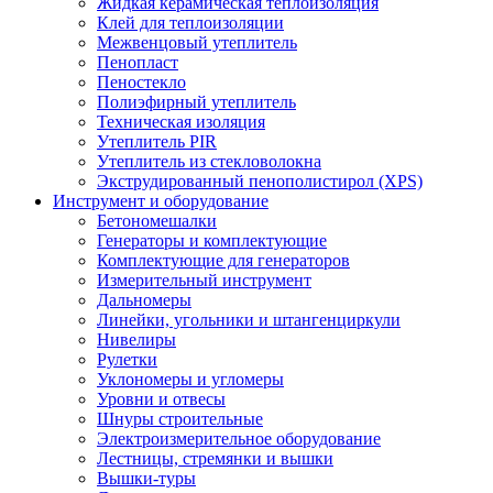
Жидкая керамическая теплоизоляция
Клей для теплоизоляции
Межвенцовый утеплитель
Пенопласт
Пеностекло
Полиэфирный утеплитель
Техническая изоляция
Утеплитель PIR
Утеплитель из стекловолокна
Экструдированный пенополистирол (XPS)
Инструмент и оборудование
Бетономешалки
Генераторы и комплектующие
Комплектующие для генераторов
Измерительный инструмент
Дальномеры
Линейки, угольники и штангенциркули
Нивелиры
Рулетки
Уклономеры и угломеры
Уровни и отвесы
Шнуры строительные
Электроизмерительное оборудование
Лестницы, стремянки и вышки
Вышки-туры