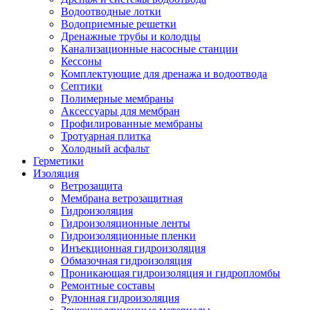
Водоотводные лотки
Водоприемные решетки
Дренажные трубы и колодцы
Канализационные насосные станции
Кессоны
Комплектующие для дренажа и водоотвода
Септики
Полимерные мембраны
Аксессуары для мембран
Профилированные мембраны
Тротуарная плитка
Холодный асфальт
Герметики
Изоляция
Ветрозащита
Мембрана ветрозащитная
Гидроизоляция
Гидроизоляционные ленты
Гидроизоляционные пленки
Инъекционная гидроизоляция
Обмазочная гидроизоляция
Проникающая гидроизоляция и гидропломбы
Ремонтные составы
Рулонная гидроизоляция