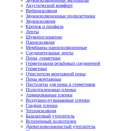
Звукоизоляционные материалы
Акустический комфорт
Виброизоляция
Звукоизоляционные подрозетники
Звукоизоляция
Крепеж и профиль
Ленты
Шумопоглощение
Пароизоляция
Мембраны пароизоляционные
Соединительные ленты
Пены, герметики
Герметизация резьбовых соединений
Герметики
Очистители монтажной пены
Пены монтажные
Пистолеты для пены и герметиков
Полиэтиленовые пленки
Армированные пленки
Воздушно-пузырьковые пленки
Гладкие пленки
Теплоизоляция
Базальтовый утеплитель
Вспененный полиэтилен
Древесноволокнистый утеплитель