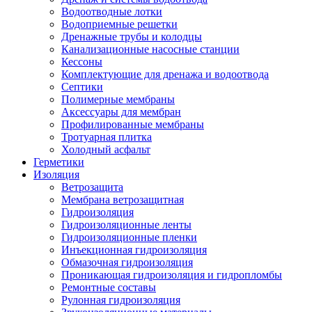
Водоотводные лотки
Водоприемные решетки
Дренажные трубы и колодцы
Канализационные насосные станции
Кессоны
Комплектующие для дренажа и водоотвода
Септики
Полимерные мембраны
Аксессуары для мембран
Профилированные мембраны
Тротуарная плитка
Холодный асфальт
Герметики
Изоляция
Ветрозащита
Мембрана ветрозащитная
Гидроизоляция
Гидроизоляционные ленты
Гидроизоляционные пленки
Инъекционная гидроизоляция
Обмазочная гидроизоляция
Проникающая гидроизоляция и гидропломбы
Ремонтные составы
Рулонная гидроизоляция