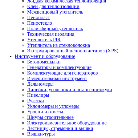
Жидкая керамическая теплоизоляция
Клей для теплоизоляции
Межвенцовый утеплитель
Пенопласт
Пеностекло
Полиэфирный утеплитель
Техническая изоляция
Утеплитель PIR
Утеплитель из стекловолокна
Экструдированный пенополистирол (XPS)
Инструмент и оборудование
Бетономешалки
Генераторы и комплектующие
Комплектующие для генераторов
Измерительный инструмент
Дальномеры
Линейки, угольники и штангенциркули
Нивелиры
Рулетки
Уклономеры и угломеры
Уровни и отвесы
Шнуры строительные
Электроизмерительное оборудование
Лестницы, стремянки и вышки
Вышки-туры