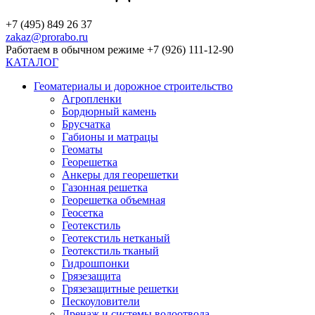
+7 (495) 849 26 37
zakaz@prorabo.ru
Работаем в обычном режиме +7 (926) 111-12-90
КАТАЛОГ
Геоматериалы и дорожное строительство
Агропленки
Бордюрный камень
Брусчатка
Габионы и матрацы
Геоматы
Георешетка
Анкеры для георешетки
Газонная решетка
Георешетка объемная
Геосетка
Геотекстиль
Геотекстиль нетканый
Геотекстиль тканый
Гидрошпонки
Грязезащита
Грязезащитные решетки
Пескоуловители
Дренаж и системы водоотвода