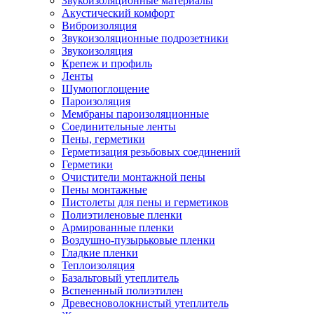
Звукоизоляционные материалы
Акустический комфорт
Виброизоляция
Звукоизоляционные подрозетники
Звукоизоляция
Крепеж и профиль
Ленты
Шумопоглощение
Пароизоляция
Мембраны пароизоляционные
Соединительные ленты
Пены, герметики
Герметизация резьбовых соединений
Герметики
Очистители монтажной пены
Пены монтажные
Пистолеты для пены и герметиков
Полиэтиленовые пленки
Армированные пленки
Воздушно-пузырьковые пленки
Гладкие пленки
Теплоизоляция
Базальтовый утеплитель
Вспененный полиэтилен
Древесноволокнистый утеплитель