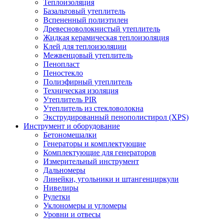
Теплоизоляция
Базальтовый утеплитель
Вспененный полиэтилен
Древесноволокнистый утеплитель
Жидкая керамическая теплоизоляция
Клей для теплоизоляции
Межвенцовый утеплитель
Пенопласт
Пеностекло
Полиэфирный утеплитель
Техническая изоляция
Утеплитель PIR
Утеплитель из стекловолокна
Экструдированный пенополистирол (XPS)
Инструмент и оборудование
Бетономешалки
Генераторы и комплектующие
Комплектующие для генераторов
Измерительный инструмент
Дальномеры
Линейки, угольники и штангенциркули
Нивелиры
Рулетки
Уклономеры и угломеры
Уровни и отвесы