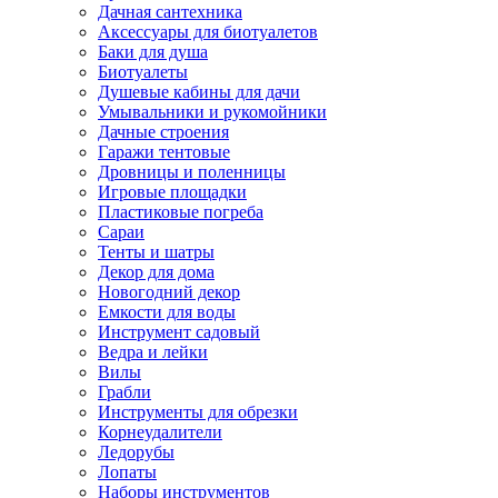
Дачная сантехника
Аксессуары для биотуалетов
Баки для душа
Биотуалеты
Душевые кабины для дачи
Умывальники и рукомойники
Дачные строения
Гаражи тентовые
Дровницы и поленницы
Игровые площадки
Пластиковые погреба
Сараи
Тенты и шатры
Декор для дома
Новогодний декор
Емкости для воды
Инструмент садовый
Ведра и лейки
Вилы
Грабли
Инструменты для обрезки
Корнеудалители
Ледорубы
Лопаты
Наборы инструментов