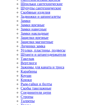
Шпильки сантехнические
Шурупы сантехнические
Скобяные изделия
Задвижки и шпингалеты
Замки
Замки врезные
Замки навесные
Замки накладные
Защелки врезные
Защелки магнитные
Личинки замка
Уголки, пластины, подвесы
Штанги и штангодержатели
Такелаж
Вертлюги
Зажимы для каната и троса
Карабины
Коуши
Крюки
Рым-гайки и болты
Скобы такелажные
Соединители цепи
Стропы
Талрепы