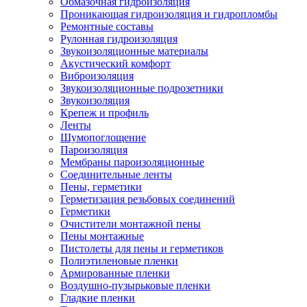
Обмазочная гидроизоляция
Проникающая гидроизоляция и гидропломбы
Ремонтные составы
Рулонная гидроизоляция
Звукоизоляционные материалы
Акустический комфорт
Виброизоляция
Звукоизоляционные подрозетники
Звукоизоляция
Крепеж и профиль
Ленты
Шумопоглощение
Пароизоляция
Мембраны пароизоляционные
Соединительные ленты
Пены, герметики
Герметизация резьбовых соединений
Герметики
Очистители монтажной пены
Пены монтажные
Пистолеты для пены и герметиков
Полиэтиленовые пленки
Армированные пленки
Воздушно-пузырьковые пленки
Гладкие пленки