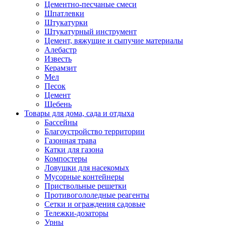
Цементно-песчаные смеси
Шпатлевки
Штукатурки
Штукатурный инструмент
Цемент, вяжущие и сыпучие материалы
Алебастр
Известь
Керамзит
Мел
Песок
Цемент
Щебень
Товары для дома, сада и отдыха
Бассейны
Благоустройство территории
Газонная трава
Катки для газона
Компостеры
Ловушки для насекомых
Мусорные контейнеры
Приствольные решетки
Противогололедные реагенты
Сетки и ограждения садовые
Тележки-дозаторы
Урны