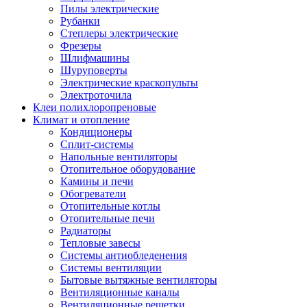
Пилы электрические
Рубанки
Степлеры электрические
Фрезеры
Шлифмашины
Шуруповерты
Электрические краскопульты
Электроточила
Клеи полихлоропреновые
Климат и отопление
Кондиционеры
Сплит-системы
Напольные вентиляторы
Отопительное оборудование
Камины и печи
Обогреватели
Отопительные котлы
Отопительные печи
Радиаторы
Тепловые завесы
Системы антиобледенения
Системы вентиляции
Бытовые вытяжные вентиляторы
Вентиляционные каналы
Вентиляционные решетки