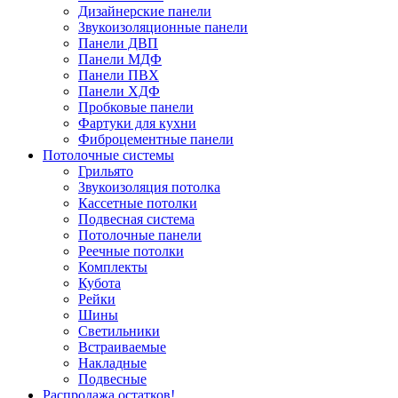
Дизайнерские панели
Звукоизоляционные панели
Панели ДВП
Панели МДФ
Панели ПВХ
Панели ХДФ
Пробковые панели
Фартуки для кухни
Фиброцементные панели
Потолочные системы
Грильято
Звукоизоляция потолка
Кассетные потолки
Подвесная система
Потолочные панели
Реечные потолки
Комплекты
Кубота
Рейки
Шины
Светильники
Встраиваемые
Накладные
Подвесные
Распродажа остатков!