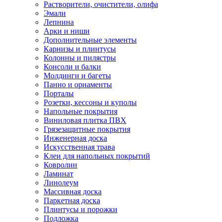
Растворители, очистители, олифа
Эмали
Лепнина
Арки и ниши
Дополнительные элементы
Карнизы и плинтусы
Колонны и пилястры
Консоли и балки
Молдинги и багеты
Панно и орнаменты
Порталы
Розетки, кессоны и куполы
Напольные покрытия
Виниловая плитка ПВХ
Грязезащитные покрытия
Инженерная доска
Искусственная трава
Клеи для напольных покрытий
Ковролин
Ламинат
Линолеум
Массивная доска
Паркетная доска
Плинтусы и порожки
Подложка