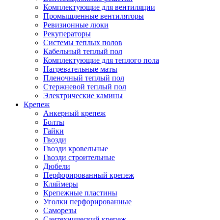
Комплектующие для вентиляции
Промышленные вентиляторы
Ревизионные люки
Рекуператоры
Системы теплых полов
Кабельный теплый пол
Комплектующие для теплого пола
Нагревательные маты
Пленочный теплый пол
Стержневой теплый пол
Электрические камины
Крепеж
Анкерный крепеж
Болты
Гайки
Гвозди
Гвозди кровельные
Гвозди строительные
Дюбели
Перфорированный крепеж
Кляймеры
Крепежные пластины
Уголки перфорированные
Саморезы
Сантехнический крепеж