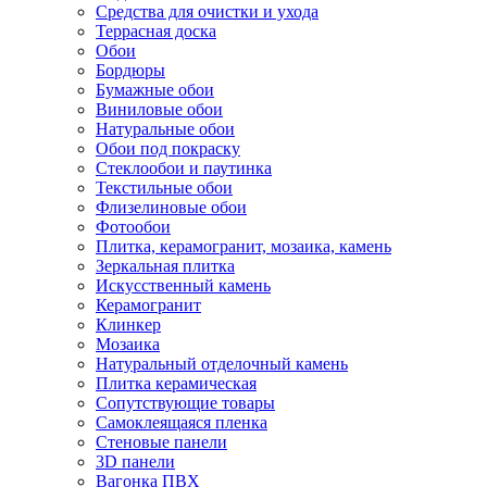
Средства для очистки и ухода
Террасная доска
Обои
Бордюры
Бумажные обои
Виниловые обои
Натуральные обои
Обои под покраску
Стеклообои и паутинка
Текстильные обои
Флизелиновые обои
Фотообои
Плитка, керамогранит, мозаика, камень
Зеркальная плитка
Искусственный камень
Керамогранит
Клинкер
Мозаика
Натуральный отделочный камень
Плитка керамическая
Сопутствующие товары
Самоклеящаяся пленка
Стеновые панели
3D панели
Вагонка ПВХ