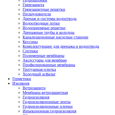
Гидрошпонки
Грязезащита
Грязезащитные решетки
Пескоуловители
Дренаж и системы водоотвода
Водоотводные лотки
Водоприемные решетки
Дренажные трубы и колодцы
Канализационные насосные станции
Кессоны
Комплектующие для дренажа и водоотвода
Септики
Полимерные мембраны
Аксессуары для мембран
Профилированные мембраны
Тротуарная плитка
Холодный асфальт
Герметики
Изоляция
Ветрозащита
Мембрана ветрозащитная
Гидроизоляция
Гидроизоляционные ленты
Гидроизоляционные пленки
Инъекционная гидроизоляция