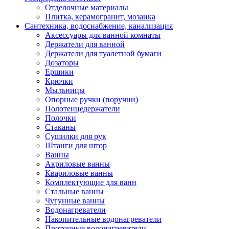
Отделочные материалы
Плитка, керамогранит, мозаика
Сантехника, водоснабжение, канализация
Аксессуары для ванной комнаты
Держатели для ванной
Держатели для туалетной бумаги
Дозаторы
Ершики
Крючки
Мыльницы
Опорные ручки (поручни)
Полотенцедержатели
Полочки
Стаканы
Сушилки для рук
Штанги для штор
Ванны
Акриловые ванны
Квариловые ванны
Комплектующие для ванн
Стальные ванны
Чугунные ванны
Водонагреватели
Накопительные водонагреватели
Проточные водонагреватели