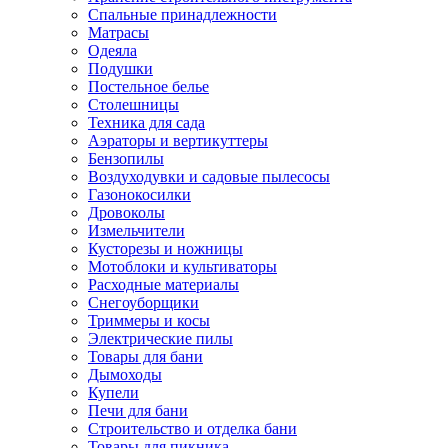
Спальные принадлежности
Матрасы
Одеяла
Подушки
Постельное белье
Столешницы
Техника для сада
Аэраторы и вертикуттеры
Бензопилы
Воздуходувки и садовые пылесосы
Газонокосилки
Дровоколы
Измельчители
Кусторезы и ножницы
Мотоблоки и культиваторы
Расходные материалы
Снегоуборщики
Триммеры и косы
Электрические пилы
Товары для бани
Дымоходы
Купели
Печи для бани
Строительство и отделка бани
Товары для пикника