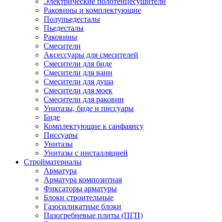
Электрические полотенцесушители
Раковины и комплектующие
Полупьедесталы
Пьедесталы
Раковины
Смесители
Аксессуары для смесителей
Смесители для биде
Смесители для ванн
Смесители для душа
Смесители для моек
Смесители для раковин
Унитазы, биде и писсуары
Биде
Комплектующие к санфаянсу
Писсуары
Унитазы
Унитазы с инсталляцией
Стройматериалы
Арматура
Арматура композитная
Фиксаторы арматуры
Блоки строительные
Газосиликатные блоки
Пазогребневые плиты (ПГП)