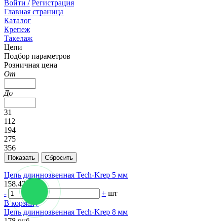
Войти /
Регистрация
Главная страница
Каталог
Крепеж
Такелаж
Цепи
Подбор параметров
Розничная цена
От
До
31
112
194
275
356
Цепь длиннозвенная Tech-Krep 5 мм
158.42 руб.
-
+
шт
В корзину
Цепь длиннозвенная Tech-Krep 8 мм
178 руб.