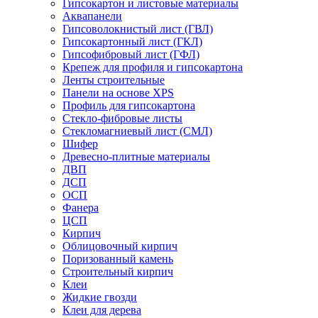
Гипсокартон и листовые материалы
Аквапанели
Гипсоволокнистый лист (ГВЛ)
Гипсокартонный лист (ГКЛ)
Гипсофибровый лист (ГФЛ)
Крепеж для профиля и гипсокартона
Ленты строительные
Панели на основе XPS
Профиль для гипсокартона
Стекло-фибровые листы
Стекломагниевый лист (СМЛ)
Шифер
Древесно-плитные материалы
ДВП
ДСП
ОСП
Фанера
ЦСП
Кирпич
Облицовочный кирпич
Поризованный камень
Строительный кирпич
Клеи
Жидкие гвозди
Клеи для дерева