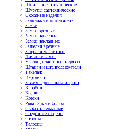
Шпильки сантехнические
Шурупы сантехнические
Скобяные изделия
Задвижки и шпингалеты
Замки
Замки врезные
Замки навесные
Замки накладные
Защелки врезные
Защелки магнитные
Личинки замка
Уголки, пластины, подвесы
Штанги и штангодержатели
Такелаж
Вертлюги
Зажимы для каната и троса
Карабины
Коуши
Крюки
Рым-гайки и болты
Скобы такелажные
Соединители цепи
Стропы
Талрепы