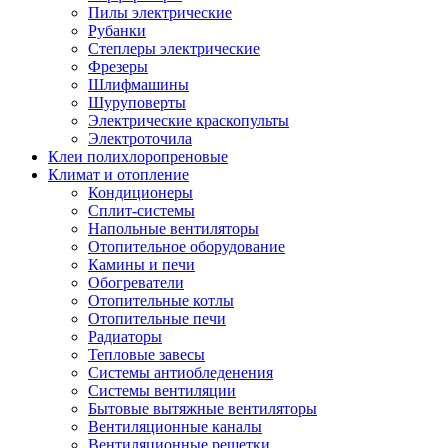
Пилы электрические
Рубанки
Степлеры электрические
Фрезеры
Шлифмашины
Шуруповерты
Электрические краскопульты
Электроточила
Клеи полихлоропреновые
Климат и отопление
Кондиционеры
Сплит-системы
Напольные вентиляторы
Отопительное оборудование
Камины и печи
Обогреватели
Отопительные котлы
Отопительные печи
Радиаторы
Тепловые завесы
Системы антиобледенения
Системы вентиляции
Бытовые вытяжные вентиляторы
Вентиляционные каналы
Вентиляционные решетки