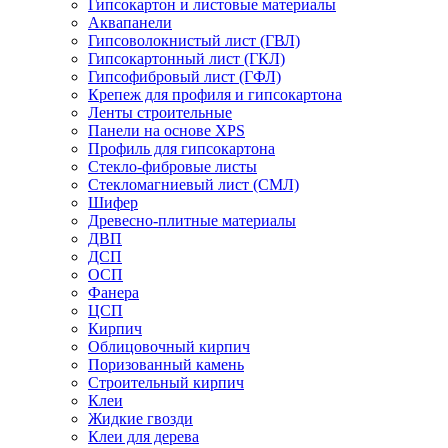
Гипсокартон и листовые материалы
Аквапанели
Гипсоволокнистый лист (ГВЛ)
Гипсокартонный лист (ГКЛ)
Гипсофибровый лист (ГФЛ)
Крепеж для профиля и гипсокартона
Ленты строительные
Панели на основе XPS
Профиль для гипсокартона
Стекло-фибровые листы
Стекломагниевый лист (СМЛ)
Шифер
Древесно-плитные материалы
ДВП
ДСП
ОСП
Фанера
ЦСП
Кирпич
Облицовочный кирпич
Поризованный камень
Строительный кирпич
Клеи
Жидкие гвозди
Клеи для дерева