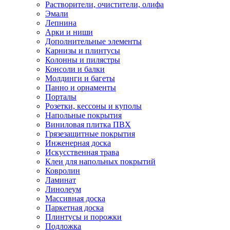
Растворители, очистители, олифа
Эмали
Лепнина
Арки и ниши
Дополнительные элементы
Карнизы и плинтусы
Колонны и пилястры
Консоли и балки
Молдинги и багеты
Панно и орнаменты
Порталы
Розетки, кессоны и куполы
Напольные покрытия
Виниловая плитка ПВХ
Грязезащитные покрытия
Инженерная доска
Искусственная трава
Клеи для напольных покрытий
Ковролин
Ламинат
Линолеум
Массивная доска
Паркетная доска
Плинтусы и порожки
Подложка