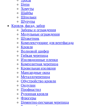
Тросы
Цепи
Хомуты
Шайбы
Шпильки
Шурупы
Кровля, фасад, забор
Заборы и ограждения
Модульные ограждения
Штакетник
Комплектующие для вентфасада
Кровля
Волновой шифер
Гибкая черепица
Изоляционные пленки
Композитная черепица
Кровельная изоляция
Мансардные окна
Металлочерепица
Обустройство кровли
Ондулин
Профнастил
Рулонная кровля
Флюгеры
Цементно-песчаная черепица