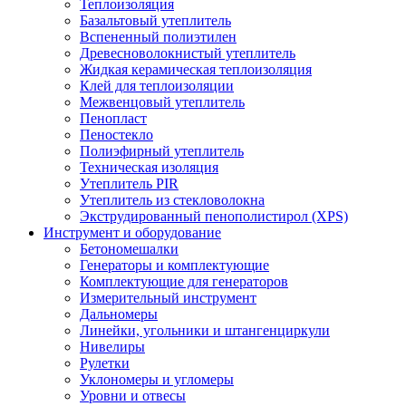
Теплоизоляция
Базальтовый утеплитель
Вспененный полиэтилен
Древесноволокнистый утеплитель
Жидкая керамическая теплоизоляция
Клей для теплоизоляции
Межвенцовый утеплитель
Пенопласт
Пеностекло
Полиэфирный утеплитель
Техническая изоляция
Утеплитель PIR
Утеплитель из стекловолокна
Экструдированный пенополистирол (XPS)
Инструмент и оборудование
Бетономешалки
Генераторы и комплектующие
Комплектующие для генераторов
Измерительный инструмент
Дальномеры
Линейки, угольники и штангенциркули
Нивелиры
Рулетки
Уклономеры и угломеры
Уровни и отвесы