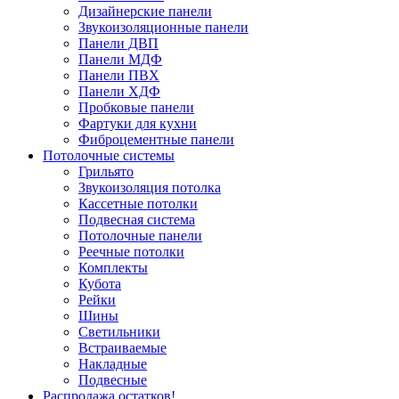
Дизайнерские панели
Звукоизоляционные панели
Панели ДВП
Панели МДФ
Панели ПВХ
Панели ХДФ
Пробковые панели
Фартуки для кухни
Фиброцементные панели
Потолочные системы
Грильято
Звукоизоляция потолка
Кассетные потолки
Подвесная система
Потолочные панели
Реечные потолки
Комплекты
Кубота
Рейки
Шины
Светильники
Встраиваемые
Накладные
Подвесные
Распродажа остатков!