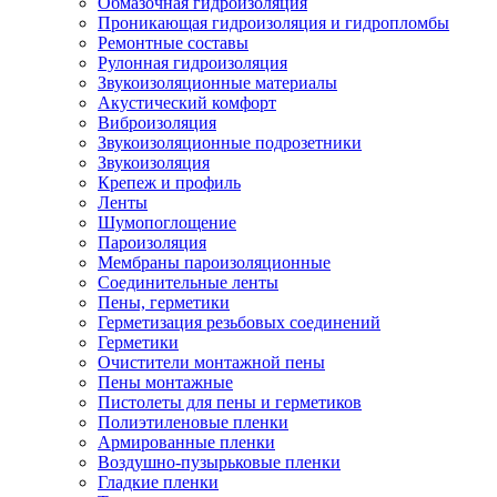
Обмазочная гидроизоляция
Проникающая гидроизоляция и гидропломбы
Ремонтные составы
Рулонная гидроизоляция
Звукоизоляционные материалы
Акустический комфорт
Виброизоляция
Звукоизоляционные подрозетники
Звукоизоляция
Крепеж и профиль
Ленты
Шумопоглощение
Пароизоляция
Мембраны пароизоляционные
Соединительные ленты
Пены, герметики
Герметизация резьбовых соединений
Герметики
Очистители монтажной пены
Пены монтажные
Пистолеты для пены и герметиков
Полиэтиленовые пленки
Армированные пленки
Воздушно-пузырьковые пленки
Гладкие пленки