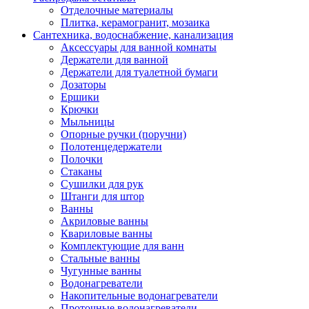
Отделочные материалы
Плитка, керамогранит, мозаика
Сантехника, водоснабжение, канализация
Аксессуары для ванной комнаты
Держатели для ванной
Держатели для туалетной бумаги
Дозаторы
Ершики
Крючки
Мыльницы
Опорные ручки (поручни)
Полотенцедержатели
Полочки
Стаканы
Сушилки для рук
Штанги для штор
Ванны
Акриловые ванны
Квариловые ванны
Комплектующие для ванн
Стальные ванны
Чугунные ванны
Водонагреватели
Накопительные водонагреватели
Проточные водонагреватели