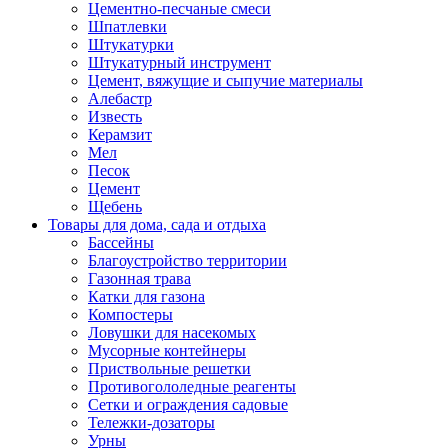
Цементно-песчаные смеси
Шпатлевки
Штукатурки
Штукатурный инструмент
Цемент, вяжущие и сыпучие материалы
Алебастр
Известь
Керамзит
Мел
Песок
Цемент
Щебень
Товары для дома, сада и отдыха
Бассейны
Благоустройство территории
Газонная трава
Катки для газона
Компостеры
Ловушки для насекомых
Мусорные контейнеры
Приствольные решетки
Противогололедные реагенты
Сетки и ограждения садовые
Тележки-дозаторы
Урны