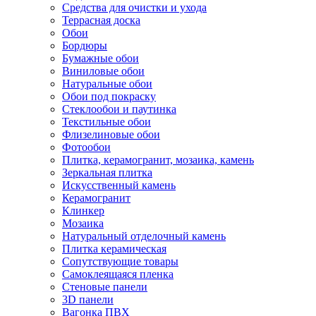
Средства для очистки и ухода
Террасная доска
Обои
Бордюры
Бумажные обои
Виниловые обои
Натуральные обои
Обои под покраску
Стеклообои и паутинка
Текстильные обои
Флизелиновые обои
Фотообои
Плитка, керамогранит, мозаика, камень
Зеркальная плитка
Искусственный камень
Керамогранит
Клинкер
Мозаика
Натуральный отделочный камень
Плитка керамическая
Сопутствующие товары
Самоклеящаяся пленка
Стеновые панели
3D панели
Вагонка ПВХ