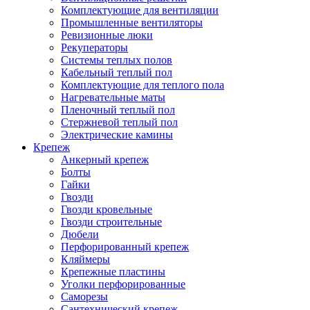
Комплектующие для вентиляции
Промышленные вентиляторы
Ревизионные люки
Рекуператоры
Системы теплых полов
Кабельный теплый пол
Комплектующие для теплого пола
Нагревательные маты
Пленочный теплый пол
Стержневой теплый пол
Электрические камины
Крепеж
Анкерный крепеж
Болты
Гайки
Гвозди
Гвозди кровельные
Гвозди строительные
Дюбели
Перфорированный крепеж
Кляймеры
Крепежные пластины
Уголки перфорированные
Саморезы
Сантехнический крепеж