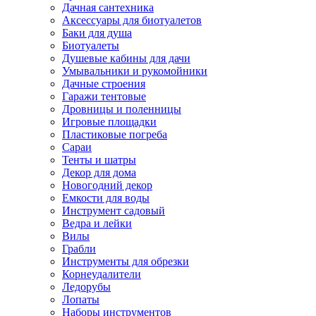
Дачная сантехника
Аксессуары для биотуалетов
Баки для душа
Биотуалеты
Душевые кабины для дачи
Умывальники и рукомойники
Дачные строения
Гаражи тентовые
Дровницы и поленницы
Игровые площадки
Пластиковые погреба
Сараи
Тенты и шатры
Декор для дома
Новогодний декор
Емкости для воды
Инструмент садовый
Ведра и лейки
Вилы
Грабли
Инструменты для обрезки
Корнеудалители
Ледорубы
Лопаты
Наборы инструментов