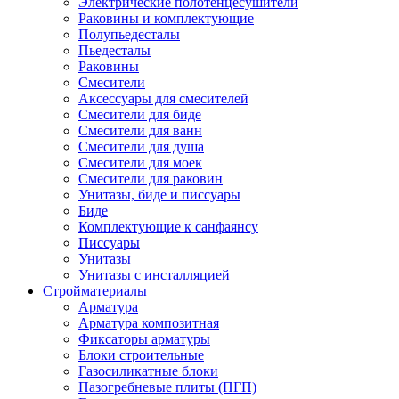
Электрические полотенцесушители
Раковины и комплектующие
Полупьедесталы
Пьедесталы
Раковины
Смесители
Аксессуары для смесителей
Смесители для биде
Смесители для ванн
Смесители для душа
Смесители для моек
Смесители для раковин
Унитазы, биде и писсуары
Биде
Комплектующие к санфаянсу
Писсуары
Унитазы
Унитазы с инсталляцией
Стройматериалы
Арматура
Арматура композитная
Фиксаторы арматуры
Блоки строительные
Газосиликатные блоки
Пазогребневые плиты (ПГП)