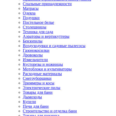
Спальные принадлежности
Матрасы
Одеяла
Подушки
Постельное белье
Столешницы
Техника для сада
Аэраторы и вертикуттеры
Бензопилы
Воздуходувки и садовые пылесосы
Газонокосилки
Дровоколы
Измельчители
Кусторезы и ножницы
Мотоблоки и культиваторы
Расходные материалы
Снегоуборщики
Триммеры и косы
Электрические пилы
Товары для бани
Дымоходы
Купели
Печи для бани
Строительство и отделка бани
Товары для пикника