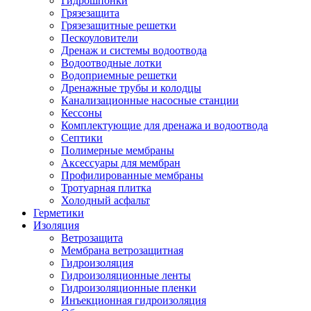
Гидрошпонки
Грязезащита
Грязезащитные решетки
Пескоуловители
Дренаж и системы водоотвода
Водоотводные лотки
Водоприемные решетки
Дренажные трубы и колодцы
Канализационные насосные станции
Кессоны
Комплектующие для дренажа и водоотвода
Септики
Полимерные мембраны
Аксессуары для мембран
Профилированные мембраны
Тротуарная плитка
Холодный асфальт
Герметики
Изоляция
Ветрозащита
Мембрана ветрозащитная
Гидроизоляция
Гидроизоляционные ленты
Гидроизоляционные пленки
Инъекционная гидроизоляция