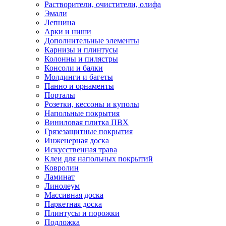
Растворители, очистители, олифа
Эмали
Лепнина
Арки и ниши
Дополнительные элементы
Карнизы и плинтусы
Колонны и пилястры
Консоли и балки
Молдинги и багеты
Панно и орнаменты
Порталы
Розетки, кессоны и куполы
Напольные покрытия
Виниловая плитка ПВХ
Грязезащитные покрытия
Инженерная доска
Искусственная трава
Клеи для напольных покрытий
Ковролин
Ламинат
Линолеум
Массивная доска
Паркетная доска
Плинтусы и порожки
Подложка