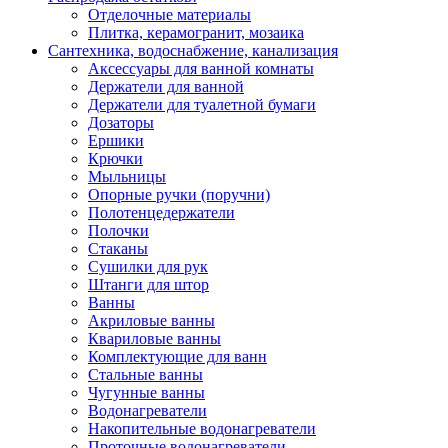
Отделочные материалы
Плитка, керамогранит, мозаика
Сантехника, водоснабжение, канализация
Аксессуары для ванной комнаты
Держатели для ванной
Держатели для туалетной бумаги
Дозаторы
Ершики
Крючки
Мыльницы
Опорные ручки (поручни)
Полотенцедержатели
Полочки
Стаканы
Сушилки для рук
Штанги для штор
Ванны
Акриловые ванны
Квариловые ванны
Комплектующие для ванн
Стальные ванны
Чугунные ванны
Водонагреватели
Накопительные водонагреватели
Проточные водонагреватели