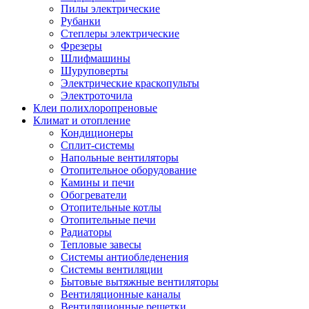
Пилы электрические
Рубанки
Степлеры электрические
Фрезеры
Шлифмашины
Шуруповерты
Электрические краскопульты
Электроточила
Клеи полихлоропреновые
Климат и отопление
Кондиционеры
Сплит-системы
Напольные вентиляторы
Отопительное оборудование
Камины и печи
Обогреватели
Отопительные котлы
Отопительные печи
Радиаторы
Тепловые завесы
Системы антиобледенения
Системы вентиляции
Бытовые вытяжные вентиляторы
Вентиляционные каналы
Вентиляционные решетки