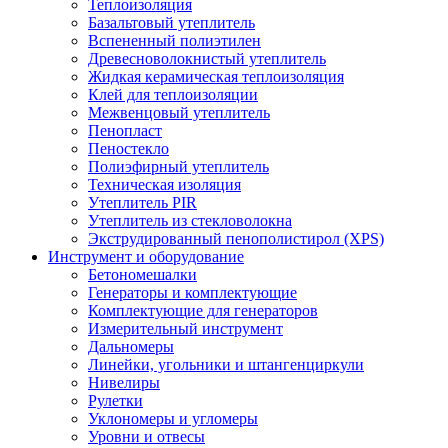
Теплоизоляция
Базальтовый утеплитель
Вспененный полиэтилен
Древесноволокнистый утеплитель
Жидкая керамическая теплоизоляция
Клей для теплоизоляции
Межвенцовый утеплитель
Пенопласт
Пеностекло
Полиэфирный утеплитель
Техническая изоляция
Утеплитель PIR
Утеплитель из стекловолокна
Экструдированный пенополистирол (XPS)
Инструмент и оборудование
Бетономешалки
Генераторы и комплектующие
Комплектующие для генераторов
Измерительный инструмент
Дальномеры
Линейки, угольники и штангенциркули
Нивелиры
Рулетки
Уклономеры и угломеры
Уровни и отвесы