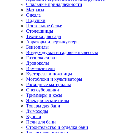
Спальные принадлежности
Матрасы
Одеяла
Подушки
Постельное белье
Столешницы
Техника для сада
Аэраторы и вертикуттеры
Бензопилы
Воздуходувки и садовые пылесосы
Газонокосилки
Дровоколы
Измельчители
Кусторезы и ножницы
Мотоблоки и культиваторы
Расходные материалы
Снегоуборщики
Триммеры и косы
Электрические пилы
Товары для бани
Дымоходы
Купели
Печи для бани
Строительство и отделка бани
Товары для пикника