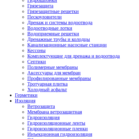
Гидрошпонки
Грязезащита
Грязезащитные решетки
Пескоуловители
Дренаж и системы водоотвода
Водоотводные лотки
Водоприемные решетки
Дренажные трубы и колодцы
Канализационные насосные станции
Кессоны
Комплектующие для дренажа и водоотвода
Септики
Полимерные мембраны
Аксессуары для мембран
Профилированные мембраны
Тротуарная плитка
Холодный асфальт
Герметики
Изоляция
Ветрозащита
Мембрана ветрозащитная
Гидроизоляция
Гидроизоляционные ленты
Гидроизоляционные пленки
Инъекционная гидроизоляция