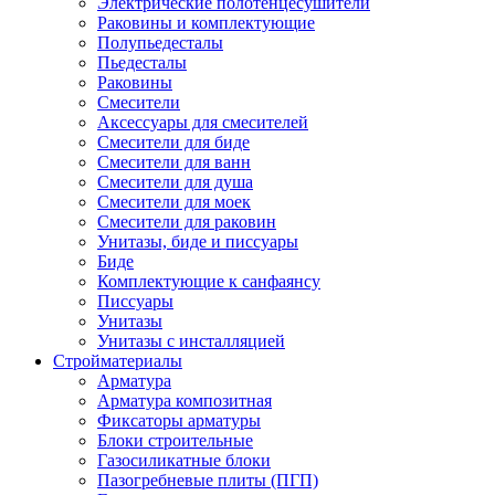
Электрические полотенцесушители
Раковины и комплектующие
Полупьедесталы
Пьедесталы
Раковины
Смесители
Аксессуары для смесителей
Смесители для биде
Смесители для ванн
Смесители для душа
Смесители для моек
Смесители для раковин
Унитазы, биде и писсуары
Биде
Комплектующие к санфаянсу
Писсуары
Унитазы
Унитазы с инсталляцией
Стройматериалы
Арматура
Арматура композитная
Фиксаторы арматуры
Блоки строительные
Газосиликатные блоки
Пазогребневые плиты (ПГП)