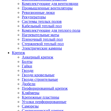
Комплектующие для вентиляции
Промышленные вентиляторы
Ревизионные люки
Рекуператоры
Системы теплых полов
Кабельный теплый пол
Комплектующие для теплого пола
Нагревательные маты
Пленочный теплый пол
Стержневой теплый пол
Электрические камины
Крепеж
Анкерный крепеж
Болты
Гайки
Гвозди
Гвозди кровельные
Гвозди строительные
Дюбели
Перфорированный крепеж
Кляймеры
Крепежные пластины
Уголки перфорированные
Саморезы
Сантехнический крепеж