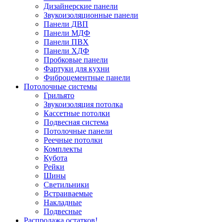
Дизайнерские панели
Звукоизоляционные панели
Панели ДВП
Панели МДФ
Панели ПВХ
Панели ХДФ
Пробковые панели
Фартуки для кухни
Фиброцементные панели
Потолочные системы
Грильято
Звукоизоляция потолка
Кассетные потолки
Подвесная система
Потолочные панели
Реечные потолки
Комплекты
Кубота
Рейки
Шины
Светильники
Встраиваемые
Накладные
Подвесные
Распродажа остатков!