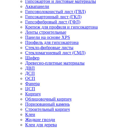
Гипсокартон и листовые материалы
Аквапанели
Гипсоволокнистый лист (ГВЛ)
Гипсокартонный лист (ГКЛ)
Гипсофибровый лист (ГФЛ)
Крепеж для профиля и гипсокартона
Ленты строительные
Панели на основе XPS
Профиль для гипсокартона
Стекло-фибровые листы
Стекломагниевый лист (СМЛ)
Шифер
Древесно-плитные материалы
ДВП
ДСП
ОСП
Фанера
ЦСП
Кирпич
Облицовочный кирпич
Поризованный камень
Строительный кирпич
Клеи
Жидкие гвозди
Клеи для дерева