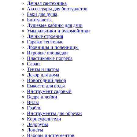
Дачная сантехника
Аксессуары для биотуалетов
Баки для душа
Биотуалеты
Душевые кабины для дачи
Умывальники и рукомойники
Дачные строения
Гаражи тентовые
Дровницы и поленницы
Игровые площадки
Пластиковые погреба
Сараи
Тенты и шатры
Декор для дома
Новогодний декор
Емкости для воды
Инструмент садовый
Ведра и лейки
Вилы
Грабли
Инструменты для обрезки
Корнеудалители
Ледорубы
Лопаты
Наборы инструментов