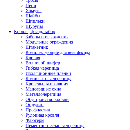
Тросы
Цепи
Хомуты
Шайбы
Шпильки
Шурупы
Кровля, фасад, забор
Заборы и ограждения
Модульные ограждения
Штакетник
Комплектующие для вентфасада
Кровля
Волновой шифер
Гибкая черепица
Изоляционные пленки
Композитная черепица
Кровельная изоляция
Мансардные окна
Металлочерепица
Обустройство кровли
Ондулин
Профнастил
Рулонная кровля
Флюгеры
Цементно-песчаная черепица