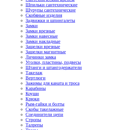
Шпильки сантехнические
Шурупы сантехнические
Скобяные изделия
Задвижки и шпингалеты
Замки
Замки врезные
Замки навесные
Замки накладные
Защелки врезные
Защелки магнитные
Личинки замка
Уголки, пластины, подвесы
Штанги и штангодержатели
Такелаж
Вертлюги
Зажимы для каната и троса
Карабины
Коуши
Крюки
Рым-гайки и болты
Скобы такелажные
Соединители цепи
Стропы
Талрепы