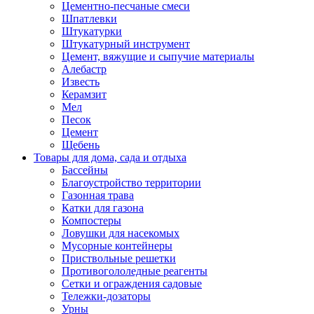
Цементно-песчаные смеси
Шпатлевки
Штукатурки
Штукатурный инструмент
Цемент, вяжущие и сыпучие материалы
Алебастр
Известь
Керамзит
Мел
Песок
Цемент
Щебень
Товары для дома, сада и отдыха
Бассейны
Благоустройство территории
Газонная трава
Катки для газона
Компостеры
Ловушки для насекомых
Мусорные контейнеры
Приствольные решетки
Противогололедные реагенты
Сетки и ограждения садовые
Тележки-дозаторы
Урны