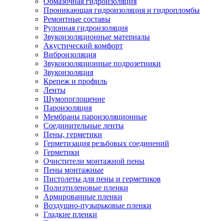
Обмазочная гидроизоляция
Проникающая гидроизоляция и гидропломбы
Ремонтные составы
Рулонная гидроизоляция
Звукоизоляционные материалы
Акустический комфорт
Виброизоляция
Звукоизоляционные подрозетники
Звукоизоляция
Крепеж и профиль
Ленты
Шумопоглощение
Пароизоляция
Мембраны пароизоляционные
Соединительные ленты
Пены, герметики
Герметизация резьбовых соединений
Герметики
Очистители монтажной пены
Пены монтажные
Пистолеты для пены и герметиков
Полиэтиленовые пленки
Армированные пленки
Воздушно-пузырьковые пленки
Гладкие пленки