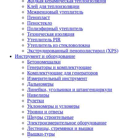
Жидкая керамическая теплоизоляция
Клей для теплоизоляции
Межвенцовый утеплитель
Пенопласт
Пеностекло
Полиэфирный утеплитель
Техническая изоляция
Утеплитель PIR
Утеплитель из стекловолокна
Экструдированный пенополистирол (XPS)
Инструмент и оборудование
Бетономешалки
Генераторы и комплектующие
Комплектующие для генераторов
Измерительный инструмент
Дальномеры
Линейки, угольники и штангенциркули
Нивелиры
Рулетки
Уклономеры и угломеры
Уровни и отвесы
Шнуры строительные
Электроизмерительное оборудование
Лестницы, стремянки и вышки
Вышки-туры