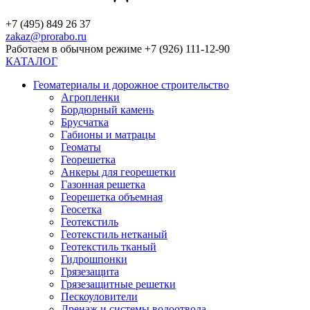
+7 (495) 849 26 37
zakaz@prorabo.ru
Работаем в обычном режиме +7 (926) 111-12-90
КАТАЛОГ
Геоматериалы и дорожное строительство
Агропленки
Бордюрный камень
Брусчатка
Габионы и матрацы
Геоматы
Георешетка
Анкеры для георешетки
Газонная решетка
Георешетка объемная
Геосетка
Геотекстиль
Геотекстиль нетканый
Геотекстиль тканый
Гидрошпонки
Грязезащита
Грязезащитные решетки
Пескоуловители
Дренаж и системы водоотвода