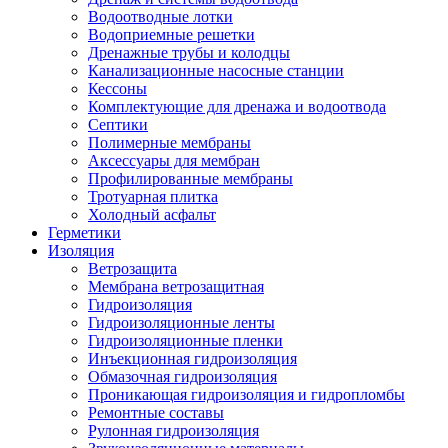
Водоотводные лотки
Водоприемные решетки
Дренажные трубы и колодцы
Канализационные насосные станции
Кессоны
Комплектующие для дренажа и водоотвода
Септики
Полимерные мембраны
Аксессуары для мембран
Профилированные мембраны
Тротуарная плитка
Холодный асфальт
Герметики
Изоляция
Ветрозащита
Мембрана ветрозащитная
Гидроизоляция
Гидроизоляционные ленты
Гидроизоляционные пленки
Инъекционная гидроизоляция
Обмазочная гидроизоляция
Проникающая гидроизоляция и гидропломбы
Ремонтные составы
Рулонная гидроизоляция