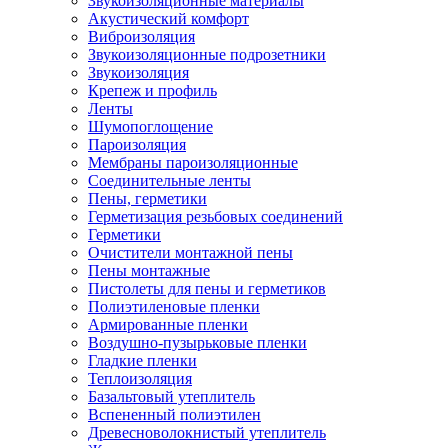
Звукоизоляционные материалы
Акустический комфорт
Виброизоляция
Звукоизоляционные подрозетники
Звукоизоляция
Крепеж и профиль
Ленты
Шумопоглощение
Пароизоляция
Мембраны пароизоляционные
Соединительные ленты
Пены, герметики
Герметизация резьбовых соединений
Герметики
Очистители монтажной пены
Пены монтажные
Пистолеты для пены и герметиков
Полиэтиленовые пленки
Армированные пленки
Воздушно-пузырьковые пленки
Гладкие пленки
Теплоизоляция
Базальтовый утеплитель
Вспененный полиэтилен
Древесноволокнистый утеплитель