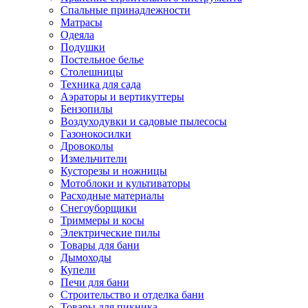
Спальные принадлежности
Матрасы
Одеяла
Подушки
Постельное белье
Столешницы
Техника для сада
Аэраторы и вертикуттеры
Бензопилы
Воздуходувки и садовые пылесосы
Газонокосилки
Дровоколы
Измельчители
Кусторезы и ножницы
Мотоблоки и культиваторы
Расходные материалы
Снегоуборщики
Триммеры и косы
Электрические пилы
Товары для бани
Дымоходы
Купели
Печи для бани
Строительство и отделка бани
Товары для пикника