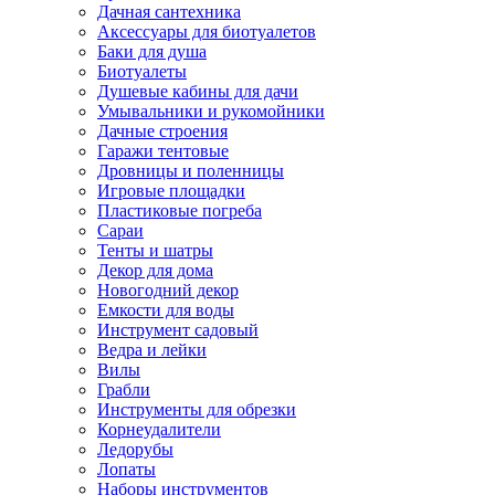
Дачная сантехника
Аксессуары для биотуалетов
Баки для душа
Биотуалеты
Душевые кабины для дачи
Умывальники и рукомойники
Дачные строения
Гаражи тентовые
Дровницы и поленницы
Игровые площадки
Пластиковые погреба
Сараи
Тенты и шатры
Декор для дома
Новогодний декор
Емкости для воды
Инструмент садовый
Ведра и лейки
Вилы
Грабли
Инструменты для обрезки
Корнеудалители
Ледорубы
Лопаты
Наборы инструментов