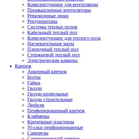
Комплектующие для вентиляции
Промышленные вентиляторы
Ревизионные люки
Рекуператоры
Системы теплых полов
Кабельный теплый пол
Комплектующие для теплого пола
Нагревательные маты
Пленочный теплый пол
Стержневой теплый пол
Электрические камины
Крепеж
Анкерный крепеж
Болты
Гайки
Гвозди
Гвозди кровельные
Гвозди строительные
Дюбели
Перфорированный крепеж
Кляймеры
Крепежные пластины
Уголки перфорированные
Саморезы
Сантехнический крепеж