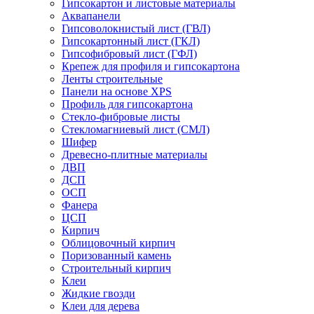
Гипсокартон и листовые материалы
Аквапанели
Гипсоволокнистый лист (ГВЛ)
Гипсокартонный лист (ГКЛ)
Гипсофибровый лист (ГФЛ)
Крепеж для профиля и гипсокартона
Ленты строительные
Панели на основе XPS
Профиль для гипсокартона
Стекло-фибровые листы
Стекломагниевый лист (СМЛ)
Шифер
Древесно-плитные материалы
ДВП
ДСП
ОСП
Фанера
ЦСП
Кирпич
Облицовочный кирпич
Поризованный камень
Строительный кирпич
Клеи
Жидкие гвозди
Клеи для дерева