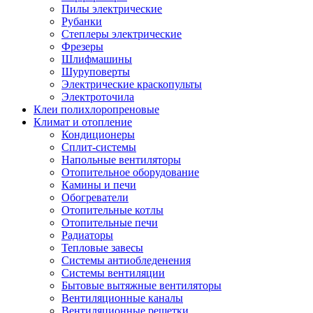
Пилы электрические
Рубанки
Степлеры электрические
Фрезеры
Шлифмашины
Шуруповерты
Электрические краскопульты
Электроточила
Клеи полихлоропреновые
Климат и отопление
Кондиционеры
Сплит-системы
Напольные вентиляторы
Отопительное оборудование
Камины и печи
Обогреватели
Отопительные котлы
Отопительные печи
Радиаторы
Тепловые завесы
Системы антиобледенения
Системы вентиляции
Бытовые вытяжные вентиляторы
Вентиляционные каналы
Вентиляционные решетки