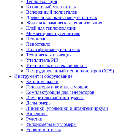
Теплоизоляция
Базальтовый утеплитель
Вспененный полиэтилен
Древесноволокнистый утеплитель
Жидкая керамическая теплоизоляция
Клей для теплоизоляции
Межвенцовый утеплитель
Пенопласт
Пеностекло
Полиэфирный утеплитель
Техническая изоляция
Утеплитель PIR
Утеплитель из стекловолокна
Экструдированный пенополистирол (XPS)
Инструмент и оборудование
Бетономешалки
Генераторы и комплектующие
Комплектующие для генераторов
Измерительный инструмент
Дальномеры
Линейки, угольники и штангенциркули
Нивелиры
Рулетки
Уклономеры и угломеры
Уровни и отвесы