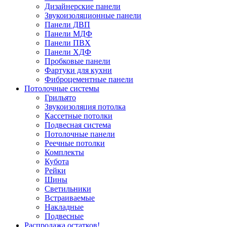
Дизайнерские панели
Звукоизоляционные панели
Панели ДВП
Панели МДФ
Панели ПВХ
Панели ХДФ
Пробковые панели
Фартуки для кухни
Фиброцементные панели
Потолочные системы
Грильято
Звукоизоляция потолка
Кассетные потолки
Подвесная система
Потолочные панели
Реечные потолки
Комплекты
Кубота
Рейки
Шины
Светильники
Встраиваемые
Накладные
Подвесные
Распродажа остатков!