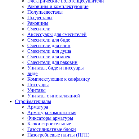
Электрические полотенцесушители
Раковины и комплектующие
Полупьедесталы
Пьедесталы
Раковины
Смесители
Аксессуары для смесителей
Смесители для биде
Смесители для ванн
Смесители для душа
Смесители для моек
Смесители для раковин
Унитазы, биде и писсуары
Биде
Комплектующие к санфаянсу
Писсуары
Унитазы
Унитазы с инсталляцией
Стройматериалы
Арматура
Арматура композитная
Фиксаторы арматуры
Блоки строительные
Газосиликатные блоки
Пазогребневые плиты (ПГП)