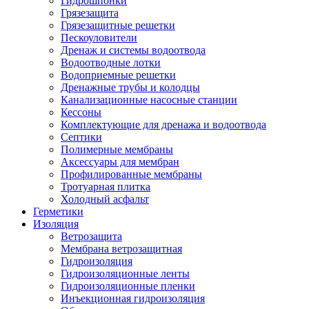
Гидрошпонки
Грязезащита
Грязезащитные решетки
Пескоуловители
Дренаж и системы водоотвода
Водоотводные лотки
Водоприемные решетки
Дренажные трубы и колодцы
Канализационные насосные станции
Кессоны
Комплектующие для дренажа и водоотвода
Септики
Полимерные мембраны
Аксессуары для мембран
Профилированные мембраны
Тротуарная плитка
Холодный асфальт
Герметики
Изоляция
Ветрозащита
Мембрана ветрозащитная
Гидроизоляция
Гидроизоляционные ленты
Гидроизоляционные пленки
Инъекционная гидроизоляция