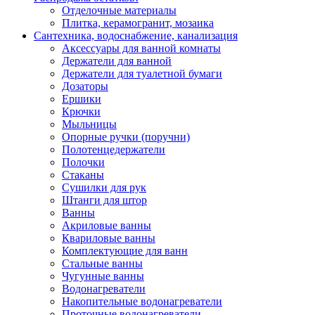
Отделочные материалы
Плитка, керамогранит, мозаика
Сантехника, водоснабжение, канализация
Аксессуары для ванной комнаты
Держатели для ванной
Держатели для туалетной бумаги
Дозаторы
Ершики
Крючки
Мыльницы
Опорные ручки (поручни)
Полотенцедержатели
Полочки
Стаканы
Сушилки для рук
Штанги для штор
Ванны
Акриловые ванны
Квариловые ванны
Комплектующие для ванн
Стальные ванны
Чугунные ванны
Водонагреватели
Накопительные водонагреватели
Проточные водонагреватели