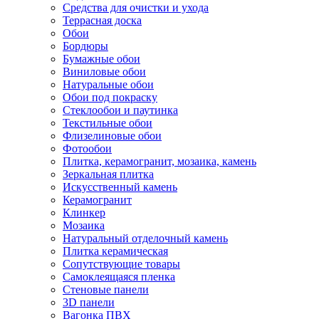
Средства для очистки и ухода
Террасная доска
Обои
Бордюры
Бумажные обои
Виниловые обои
Натуральные обои
Обои под покраску
Стеклообои и паутинка
Текстильные обои
Флизелиновые обои
Фотообои
Плитка, керамогранит, мозаика, камень
Зеркальная плитка
Искусственный камень
Керамогранит
Клинкер
Мозаика
Натуральный отделочный камень
Плитка керамическая
Сопутствующие товары
Самоклеящаяся пленка
Стеновые панели
3D панели
Вагонка ПВХ