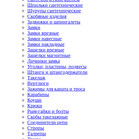
Шпильки сантехнические
Шурупы сантехнические
Скобяные изделия
Задвижки и шпингалеты
Замки
Замки врезные
Замки навесные
Замки накладные
Защелки врезные
Защелки магнитные
Личинки замка
Уголки, пластины, подвесы
Штанги и штангодержатели
Такелаж
Вертлюги
Зажимы для каната и троса
Карабины
Коуши
Крюки
Рым-гайки и болты
Скобы такелажные
Соединители цепи
Стропы
Талрепы