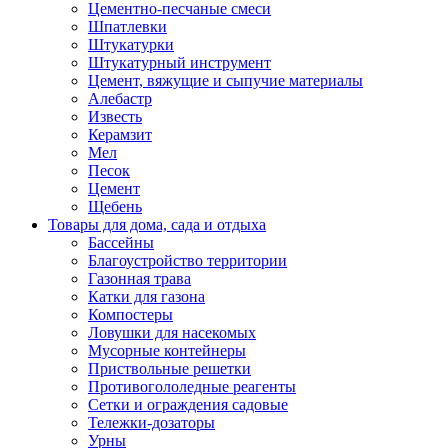
Цементно-песчаные смеси
Шпатлевки
Штукатурки
Штукатурный инструмент
Цемент, вяжущие и сыпучие материалы
Алебастр
Известь
Керамзит
Мел
Песок
Цемент
Щебень
Товары для дома, сада и отдыха
Бассейны
Благоустройство территории
Газонная трава
Катки для газона
Компостеры
Ловушки для насекомых
Мусорные контейнеры
Приствольные решетки
Противогололедные реагенты
Сетки и ограждения садовые
Тележки-дозаторы
Урны