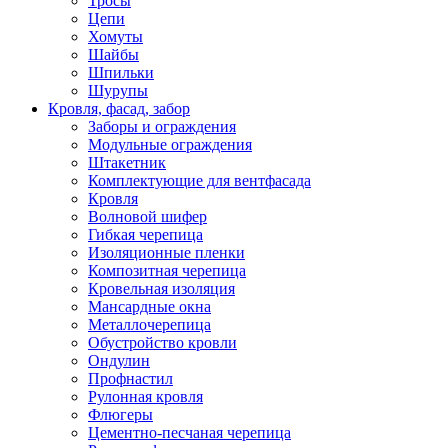
Тросы
Цепи
Хомуты
Шайбы
Шпильки
Шурупы
Кровля, фасад, забор
Заборы и ограждения
Модульные ограждения
Штакетник
Комплектующие для вентфасада
Кровля
Волновой шифер
Гибкая черепица
Изоляционные пленки
Композитная черепица
Кровельная изоляция
Мансардные окна
Металлочерепица
Обустройство кровли
Ондулин
Профнастил
Рулонная кровля
Флюгеры
Цементно-песчаная черепица