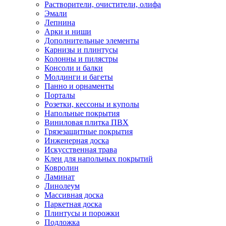
Растворители, очистители, олифа
Эмали
Лепнина
Арки и ниши
Дополнительные элементы
Карнизы и плинтусы
Колонны и пилястры
Консоли и балки
Молдинги и багеты
Панно и орнаменты
Порталы
Розетки, кессоны и куполы
Напольные покрытия
Виниловая плитка ПВХ
Грязезащитные покрытия
Инженерная доска
Искусственная трава
Клеи для напольных покрытий
Ковролин
Ламинат
Линолеум
Массивная доска
Паркетная доска
Плинтусы и порожки
Подложка