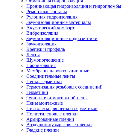
Обмазочная гидроизоляция
Проникающая гидроизоляция и гидропломбы
Ремонтные составы
Рулонная гидроизоляция
Звукоизоляционные материалы
Акустический комфорт
Виброизоляция
Звукоизоляционные подрозетники
Звукоизоляция
Крепеж и профиль
Ленты
Шумопоглощение
Пароизоляция
Мембраны пароизоляционные
Соединительные ленты
Пены, герметики
Герметизация резьбовых соединений
Герметики
Очистители монтажной пены
Пены монтажные
Пистолеты для пены и герметиков
Полиэтиленовые пленки
Армированные пленки
Воздушно-пузырьковые пленки
Гладкие пленки