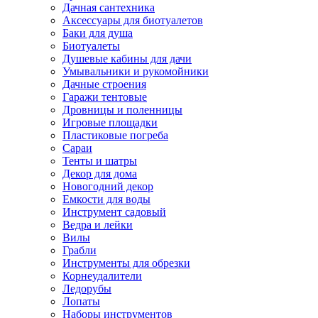
Дачная сантехника
Аксессуары для биотуалетов
Баки для душа
Биотуалеты
Душевые кабины для дачи
Умывальники и рукомойники
Дачные строения
Гаражи тентовые
Дровницы и поленницы
Игровые площадки
Пластиковые погреба
Сараи
Тенты и шатры
Декор для дома
Новогодний декор
Емкости для воды
Инструмент садовый
Ведра и лейки
Вилы
Грабли
Инструменты для обрезки
Корнеудалители
Ледорубы
Лопаты
Наборы инструментов