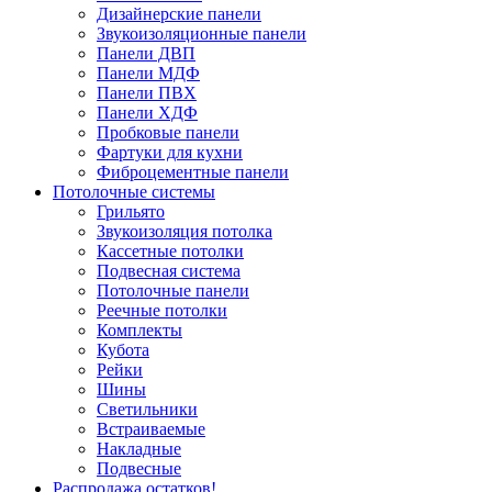
Дизайнерские панели
Звукоизоляционные панели
Панели ДВП
Панели МДФ
Панели ПВХ
Панели ХДФ
Пробковые панели
Фартуки для кухни
Фиброцементные панели
Потолочные системы
Грильято
Звукоизоляция потолка
Кассетные потолки
Подвесная система
Потолочные панели
Реечные потолки
Комплекты
Кубота
Рейки
Шины
Светильники
Встраиваемые
Накладные
Подвесные
Распродажа остатков!