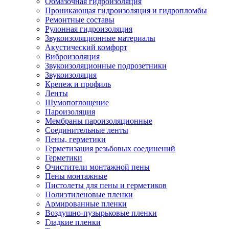
Обмазочная гидроизоляция
Проникающая гидроизоляция и гидропломбы
Ремонтные составы
Рулонная гидроизоляция
Звукоизоляционные материалы
Акустический комфорт
Виброизоляция
Звукоизоляционные подрозетники
Звукоизоляция
Крепеж и профиль
Ленты
Шумопоглощение
Пароизоляция
Мембраны пароизоляционные
Соединительные ленты
Пены, герметики
Герметизация резьбовых соединений
Герметики
Очистители монтажной пены
Пены монтажные
Пистолеты для пены и герметиков
Полиэтиленовые пленки
Армированные пленки
Воздушно-пузырьковые пленки
Гладкие пленки