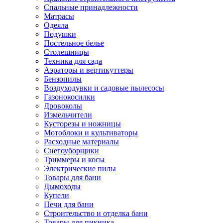
Спальные принадлежности
Матрасы
Одеяла
Подушки
Постельное белье
Столешницы
Техника для сада
Аэраторы и вертикуттеры
Бензопилы
Воздуходувки и садовые пылесосы
Газонокосилки
Дровоколы
Измельчители
Кусторезы и ножницы
Мотоблоки и культиваторы
Расходные материалы
Снегоуборщики
Триммеры и косы
Электрические пилы
Товары для бани
Дымоходы
Купели
Печи для бани
Строительство и отделка бани
Товары для пикника