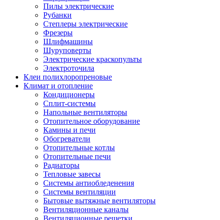
Пилы электрические
Рубанки
Степлеры электрические
Фрезеры
Шлифмашины
Шуруповерты
Электрические краскопульты
Электроточила
Клеи полихлоропреновые
Климат и отопление
Кондиционеры
Сплит-системы
Напольные вентиляторы
Отопительное оборудование
Камины и печи
Обогреватели
Отопительные котлы
Отопительные печи
Радиаторы
Тепловые завесы
Системы антиобледенения
Системы вентиляции
Бытовые вытяжные вентиляторы
Вентиляционные каналы
Вентиляционные решетки