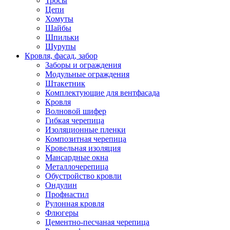
Тросы
Цепи
Хомуты
Шайбы
Шпильки
Шурупы
Кровля, фасад, забор
Заборы и ограждения
Модульные ограждения
Штакетник
Комплектующие для вентфасада
Кровля
Волновой шифер
Гибкая черепица
Изоляционные пленки
Композитная черепица
Кровельная изоляция
Мансардные окна
Металлочерепица
Обустройство кровли
Ондулин
Профнастил
Рулонная кровля
Флюгеры
Цементно-песчаная черепица