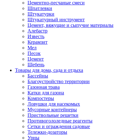
Цементно-песчаные смеси
Шпатлевки
Штукатурки
Штукатурный инструмент
Цемент, вяжущие и сыпучие материалы
Алебастр
Известь
Керамзит
Мел
Песок
Цемент
Щебень
Товары для дома, сада и отдыха
Бассейны
Благоустройство территории
Газонная трава
Катки для газона
Компостеры
Ловушки для насекомых
Мусорные контейнеры
Приствольные решетки
Противогололедные реагенты
Сетки и ограждения садовые
Тележки-дозаторы
Урны