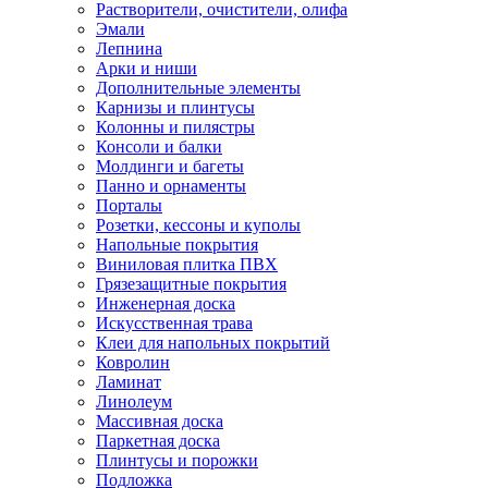
Растворители, очистители, олифа
Эмали
Лепнина
Арки и ниши
Дополнительные элементы
Карнизы и плинтусы
Колонны и пилястры
Консоли и балки
Молдинги и багеты
Панно и орнаменты
Порталы
Розетки, кессоны и куполы
Напольные покрытия
Виниловая плитка ПВХ
Грязезащитные покрытия
Инженерная доска
Искусственная трава
Клеи для напольных покрытий
Ковролин
Ламинат
Линолеум
Массивная доска
Паркетная доска
Плинтусы и порожки
Подложка