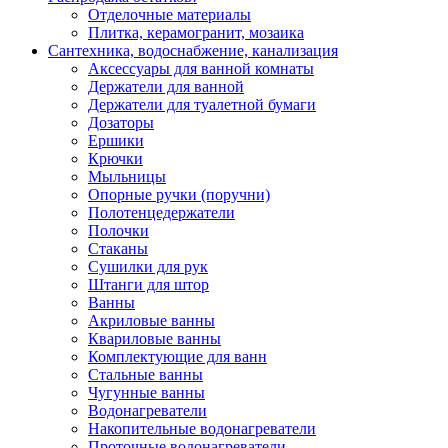
Отделочные материалы
Плитка, керамогранит, мозаика
Сантехника, водоснабжение, канализация
Аксессуары для ванной комнаты
Держатели для ванной
Держатели для туалетной бумаги
Дозаторы
Ершики
Крючки
Мыльницы
Опорные ручки (поручни)
Полотенцедержатели
Полочки
Стаканы
Сушилки для рук
Штанги для штор
Ванны
Акриловые ванны
Квариловые ванны
Комплектующие для ванн
Стальные ванны
Чугунные ванны
Водонагреватели
Накопительные водонагреватели
Проточные водонагреватели