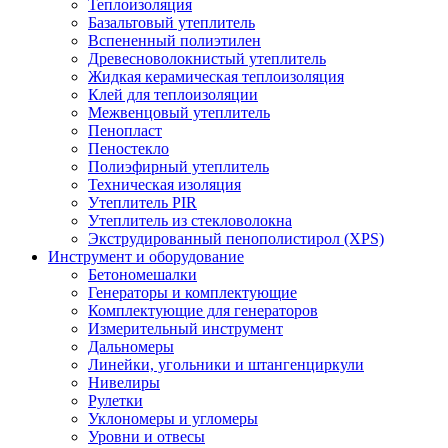
Теплоизоляция
Базальтовый утеплитель
Вспененный полиэтилен
Древесноволокнистый утеплитель
Жидкая керамическая теплоизоляция
Клей для теплоизоляции
Межвенцовый утеплитель
Пенопласт
Пеностекло
Полиэфирный утеплитель
Техническая изоляция
Утеплитель PIR
Утеплитель из стекловолокна
Экструдированный пенополистирол (XPS)
Инструмент и оборудование
Бетономешалки
Генераторы и комплектующие
Комплектующие для генераторов
Измерительный инструмент
Дальномеры
Линейки, угольники и штангенциркули
Нивелиры
Рулетки
Уклономеры и угломеры
Уровни и отвесы