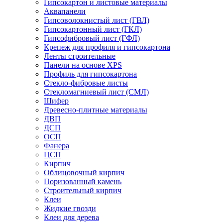
Гипсокартон и листовые материалы
Аквапанели
Гипсоволокнистый лист (ГВЛ)
Гипсокартонный лист (ГКЛ)
Гипсофибровый лист (ГФЛ)
Крепеж для профиля и гипсокартона
Ленты строительные
Панели на основе XPS
Профиль для гипсокартона
Стекло-фибровые листы
Стекломагниевый лист (СМЛ)
Шифер
Древесно-плитные материалы
ДВП
ДСП
ОСП
Фанера
ЦСП
Кирпич
Облицовочный кирпич
Поризованный камень
Строительный кирпич
Клеи
Жидкие гвозди
Клеи для дерева