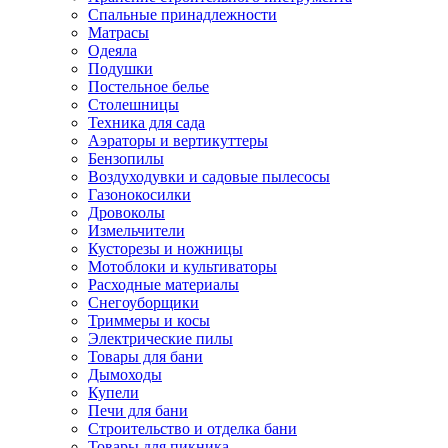
Спальные принадлежности
Матрасы
Одеяла
Подушки
Постельное белье
Столешницы
Техника для сада
Аэраторы и вертикуттеры
Бензопилы
Воздуходувки и садовые пылесосы
Газонокосилки
Дровоколы
Измельчители
Кусторезы и ножницы
Мотоблоки и культиваторы
Расходные материалы
Снегоуборщики
Триммеры и косы
Электрические пилы
Товары для бани
Дымоходы
Купели
Печи для бани
Строительство и отделка бани
Товары для пикника