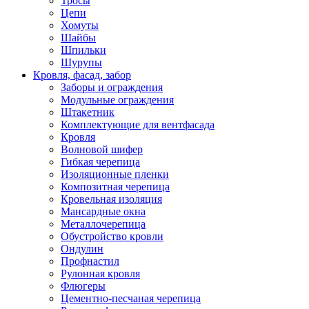
Тросы
Цепи
Хомуты
Шайбы
Шпильки
Шурупы
Кровля, фасад, забор
Заборы и ограждения
Модульные ограждения
Штакетник
Комплектующие для вентфасада
Кровля
Волновой шифер
Гибкая черепица
Изоляционные пленки
Композитная черепица
Кровельная изоляция
Мансардные окна
Металлочерепица
Обустройство кровли
Ондулин
Профнастил
Рулонная кровля
Флюгеры
Цементно-песчаная черепица