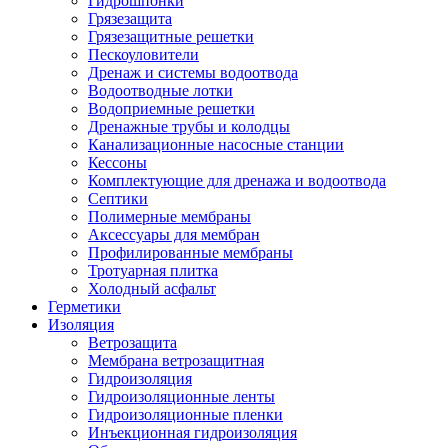
Гидрошпонки
Грязезащита
Грязезащитные решетки
Пескоуловители
Дренаж и системы водоотвода
Водоотводные лотки
Водоприемные решетки
Дренажные трубы и колодцы
Канализационные насосные станции
Кессоны
Комплектующие для дренажа и водоотвода
Септики
Полимерные мембраны
Аксессуары для мембран
Профилированные мембраны
Тротуарная плитка
Холодный асфальт
Герметики
Изоляция
Ветрозащита
Мембрана ветрозащитная
Гидроизоляция
Гидроизоляционные ленты
Гидроизоляционные пленки
Инъекционная гидроизоляция