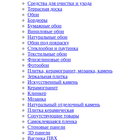
Средства для очистки и ухода
Террасная доска
Обои
Бордюры
Бумажные обои
Виниловые обои
Натуральные обои
Обои под покраску
Стеклообои и паутинка
Текстильные обои
Флизелиновые обои
Фотообои
Плитка, керамогранит, мозаика, камень
Зеркальная плитка
Искусственный камень
Керамогранит
Клинкер
Мозаика
Натуральный отделочный камень
Плитка керамическая
Сопутствующие товары
Самоклеящаяся пленка
Стеновые панели
3D панели
Вагонка ПВХ