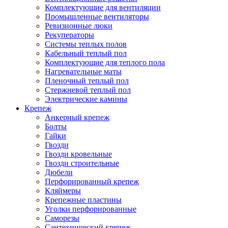
Комплектующие для вентиляции
Промышленные вентиляторы
Ревизионные люки
Рекуператоры
Системы теплых полов
Кабельный теплый пол
Комплектующие для теплого пола
Нагревательные маты
Пленочный теплый пол
Стержневой теплый пол
Электрические камины
Крепеж
Анкерный крепеж
Болты
Гайки
Гвозди
Гвозди кровельные
Гвозди строительные
Дюбели
Перфорированный крепеж
Кляймеры
Крепежные пластины
Уголки перфорированные
Саморезы
Сантехнический крепеж