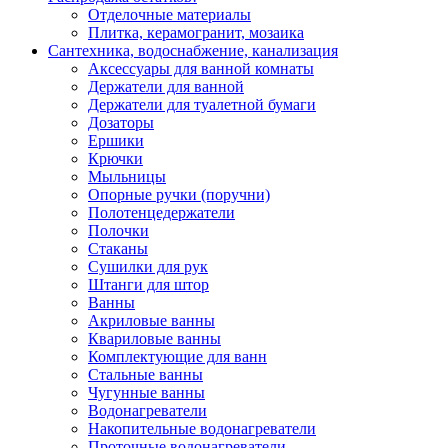
Отделочные материалы
Плитка, керамогранит, мозаика
Сантехника, водоснабжение, канализация
Аксессуары для ванной комнаты
Держатели для ванной
Держатели для туалетной бумаги
Дозаторы
Ершики
Крючки
Мыльницы
Опорные ручки (поручни)
Полотенцедержатели
Полочки
Стаканы
Сушилки для рук
Штанги для штор
Ванны
Акриловые ванны
Квариловые ванны
Комплектующие для ванн
Стальные ванны
Чугунные ванны
Водонагреватели
Накопительные водонагреватели
Проточные водонагреватели