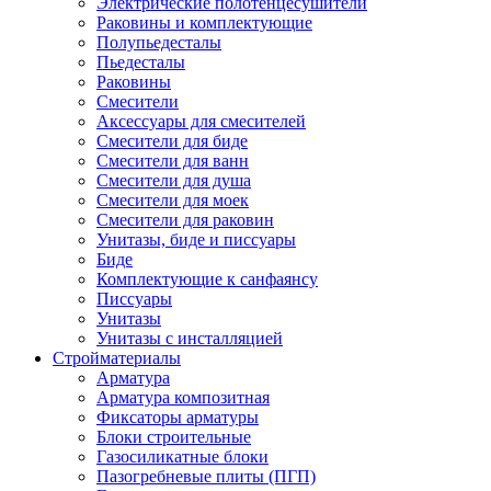
Электрические полотенцесушители
Раковины и комплектующие
Полупьедесталы
Пьедесталы
Раковины
Смесители
Аксессуары для смесителей
Смесители для биде
Смесители для ванн
Смесители для душа
Смесители для моек
Смесители для раковин
Унитазы, биде и писсуары
Биде
Комплектующие к санфаянсу
Писсуары
Унитазы
Унитазы с инсталляцией
Стройматериалы
Арматура
Арматура композитная
Фиксаторы арматуры
Блоки строительные
Газосиликатные блоки
Пазогребневые плиты (ПГП)