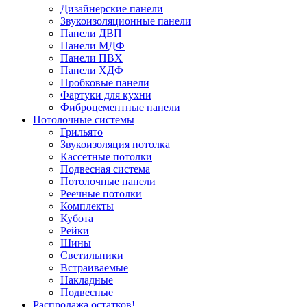
Дизайнерские панели
Звукоизоляционные панели
Панели ДВП
Панели МДФ
Панели ПВХ
Панели ХДФ
Пробковые панели
Фартуки для кухни
Фиброцементные панели
Потолочные системы
Грильято
Звукоизоляция потолка
Кассетные потолки
Подвесная система
Потолочные панели
Реечные потолки
Комплекты
Кубота
Рейки
Шины
Светильники
Встраиваемые
Накладные
Подвесные
Распродажа остатков!