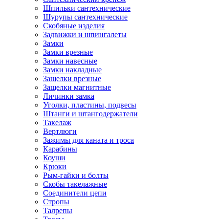
Шпильки сантехнические
Шурупы сантехнические
Скобяные изделия
Задвижки и шпингалеты
Замки
Замки врезные
Замки навесные
Замки накладные
Защелки врезные
Защелки магнитные
Личинки замка
Уголки, пластины, подвесы
Штанги и штангодержатели
Такелаж
Вертлюги
Зажимы для каната и троса
Карабины
Коуши
Крюки
Рым-гайки и болты
Скобы такелажные
Соединители цепи
Стропы
Талрепы