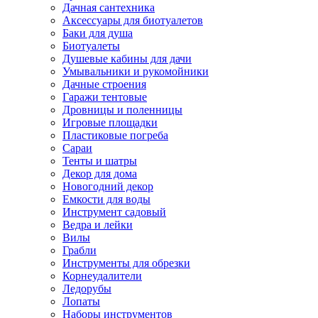
Дачная сантехника
Аксессуары для биотуалетов
Баки для душа
Биотуалеты
Душевые кабины для дачи
Умывальники и рукомойники
Дачные строения
Гаражи тентовые
Дровницы и поленницы
Игровые площадки
Пластиковые погреба
Сараи
Тенты и шатры
Декор для дома
Новогодний декор
Емкости для воды
Инструмент садовый
Ведра и лейки
Вилы
Грабли
Инструменты для обрезки
Корнеудалители
Ледорубы
Лопаты
Наборы инструментов