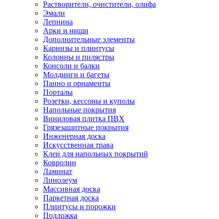
Растворители, очистители, олифа
Эмали
Лепнина
Арки и ниши
Дополнительные элементы
Карнизы и плинтусы
Колонны и пилястры
Консоли и балки
Молдинги и багеты
Панно и орнаменты
Порталы
Розетки, кессоны и куполы
Напольные покрытия
Виниловая плитка ПВХ
Грязезащитные покрытия
Инженерная доска
Искусственная трава
Клеи для напольных покрытий
Ковролин
Ламинат
Линолеум
Массивная доска
Паркетная доска
Плинтусы и порожки
Подложка