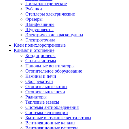
Пилы электрические
Рубанки
Степлеры электрические
Фрезеры
Шлифмашины
Шуруповерты
Электрические краскопульты
Электроточила
Клеи полихлоропреновые
Климат и отопление
Кондиционеры
Сплит-системы
Напольные вентиляторы
Отопительное оборудование
Камины и печи
Обогреватели
Отопительные котлы
Отопительные печи
Радиаторы
Тепловые завесы
Системы антиобледенения
Системы вентиляции
Бытовые вытяжные вентиляторы
Вентиляционные каналы
Вентиляционные решетки