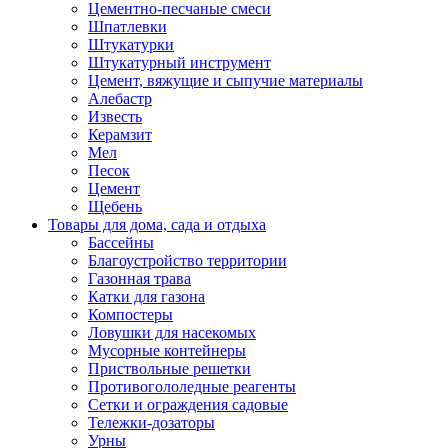
Цементно-песчаные смеси
Шпатлевки
Штукатурки
Штукатурный инструмент
Цемент, вяжущие и сыпучие материалы
Алебастр
Известь
Керамзит
Мел
Песок
Цемент
Щебень
Товары для дома, сада и отдыха
Бассейны
Благоустройство территории
Газонная трава
Катки для газона
Компостеры
Ловушки для насекомых
Мусорные контейнеры
Приствольные решетки
Противогололедные реагенты
Сетки и ограждения садовые
Тележки-дозаторы
Урны