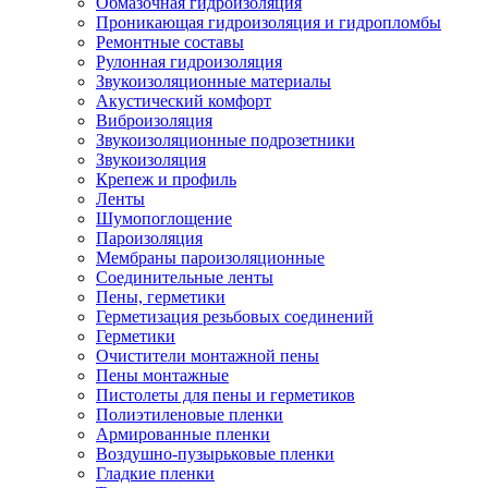
Обмазочная гидроизоляция
Проникающая гидроизоляция и гидропломбы
Ремонтные составы
Рулонная гидроизоляция
Звукоизоляционные материалы
Акустический комфорт
Виброизоляция
Звукоизоляционные подрозетники
Звукоизоляция
Крепеж и профиль
Ленты
Шумопоглощение
Пароизоляция
Мембраны пароизоляционные
Соединительные ленты
Пены, герметики
Герметизация резьбовых соединений
Герметики
Очистители монтажной пены
Пены монтажные
Пистолеты для пены и герметиков
Полиэтиленовые пленки
Армированные пленки
Воздушно-пузырьковые пленки
Гладкие пленки