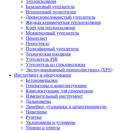
Теплоизоляция
Базальтовый утеплитель
Вспененный полиэтилен
Древесноволокнистый утеплитель
Жидкая керамическая теплоизоляция
Клей для теплоизоляции
Межвенцовый утеплитель
Пенопласт
Пеностекло
Полиэфирный утеплитель
Техническая изоляция
Утеплитель PIR
Утеплитель из стекловолокна
Экструдированный пенополистирол (XPS)
Инструмент и оборудование
Бетономешалки
Генераторы и комплектующие
Комплектующие для генераторов
Измерительный инструмент
Дальномеры
Линейки, угольники и штангенциркули
Нивелиры
Рулетки
Уклономеры и угломеры
Уровни и отвесы