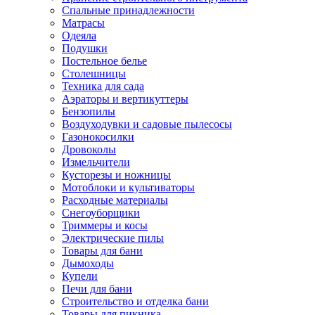
Спальные принадлежности
Матрасы
Одеяла
Подушки
Постельное белье
Столешницы
Техника для сада
Аэраторы и вертикуттеры
Бензопилы
Воздуходувки и садовые пылесосы
Газонокосилки
Дровоколы
Измельчители
Кусторезы и ножницы
Мотоблоки и культиваторы
Расходные материалы
Снегоуборщики
Триммеры и косы
Электрические пилы
Товары для бани
Дымоходы
Купели
Печи для бани
Строительство и отделка бани
Товары для пикника