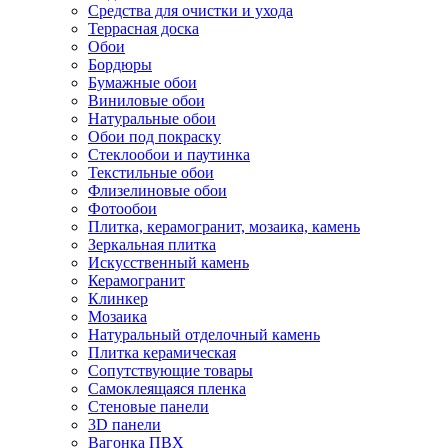
Средства для очистки и ухода
Террасная доска
Обои
Бордюры
Бумажные обои
Виниловые обои
Натуральные обои
Обои под покраску
Стеклообои и паутинка
Текстильные обои
Флизелиновые обои
Фотообои
Плитка, керамогранит, мозаика, камень
Зеркальная плитка
Искусственный камень
Керамогранит
Клинкер
Мозаика
Натуральный отделочный камень
Плитка керамическая
Сопутствующие товары
Самоклеящаяся пленка
Стеновые панели
3D панели
Вагонка ПВХ