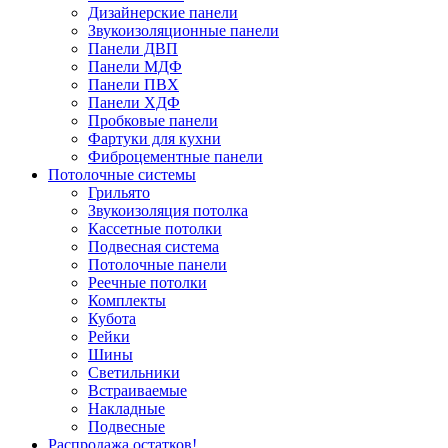
Дизайнерские панели
Звукоизоляционные панели
Панели ДВП
Панели МДФ
Панели ПВХ
Панели ХДФ
Пробковые панели
Фартуки для кухни
Фиброцементные панели
Потолочные системы
Грильято
Звукоизоляция потолка
Кассетные потолки
Подвесная система
Потолочные панели
Реечные потолки
Комплекты
Кубота
Рейки
Шины
Светильники
Встраиваемые
Накладные
Подвесные
Распродажа остатков!