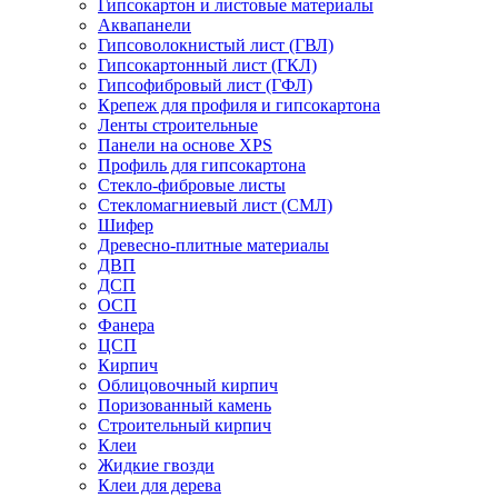
Гипсокартон и листовые материалы
Аквапанели
Гипсоволокнистый лист (ГВЛ)
Гипсокартонный лист (ГКЛ)
Гипсофибровый лист (ГФЛ)
Крепеж для профиля и гипсокартона
Ленты строительные
Панели на основе XPS
Профиль для гипсокартона
Стекло-фибровые листы
Стекломагниевый лист (СМЛ)
Шифер
Древесно-плитные материалы
ДВП
ДСП
ОСП
Фанера
ЦСП
Кирпич
Облицовочный кирпич
Поризованный камень
Строительный кирпич
Клеи
Жидкие гвозди
Клеи для дерева