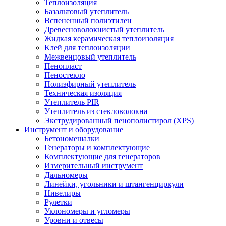
Теплоизоляция
Базальтовый утеплитель
Вспененный полиэтилен
Древесноволокнистый утеплитель
Жидкая керамическая теплоизоляция
Клей для теплоизоляции
Межвенцовый утеплитель
Пенопласт
Пеностекло
Полиэфирный утеплитель
Техническая изоляция
Утеплитель PIR
Утеплитель из стекловолокна
Экструдированный пенополистирол (XPS)
Инструмент и оборудование
Бетономешалки
Генераторы и комплектующие
Комплектующие для генераторов
Измерительный инструмент
Дальномеры
Линейки, угольники и штангенциркули
Нивелиры
Рулетки
Уклономеры и угломеры
Уровни и отвесы