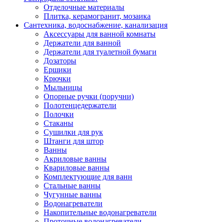
Отделочные материалы
Плитка, керамогранит, мозаика
Сантехника, водоснабжение, канализация
Аксессуары для ванной комнаты
Держатели для ванной
Держатели для туалетной бумаги
Дозаторы
Ершики
Крючки
Мыльницы
Опорные ручки (поручни)
Полотенцедержатели
Полочки
Стаканы
Сушилки для рук
Штанги для штор
Ванны
Акриловые ванны
Квариловые ванны
Комплектующие для ванн
Стальные ванны
Чугунные ванны
Водонагреватели
Накопительные водонагреватели
Проточные водонагреватели