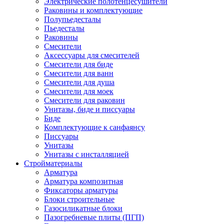
Электрические полотенцесушители
Раковины и комплектующие
Полупьедесталы
Пьедесталы
Раковины
Смесители
Аксессуары для смесителей
Смесители для биде
Смесители для ванн
Смесители для душа
Смесители для моек
Смесители для раковин
Унитазы, биде и писсуары
Биде
Комплектующие к санфаянсу
Писсуары
Унитазы
Унитазы с инсталляцией
Стройматериалы
Арматура
Арматура композитная
Фиксаторы арматуры
Блоки строительные
Газосиликатные блоки
Пазогребневые плиты (ПГП)