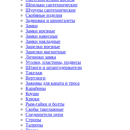
Шпильки сантехнические
Шурупы сантехнические
Скобяные изделия
Задвижки и шпингалеты
Замки
Замки врезные
Замки навесные
Замки накладные
Защелки врезные
Защелки магнитные
Личинки замка
Уголки, пластины, подвесы
Штанги и штангодержатели
Такелаж
Вертлюги
Зажимы для каната и троса
Карабины
Коуши
Крюки
Рым-гайки и болты
Скобы такелажные
Соединители цепи
Стропы
Талрепы