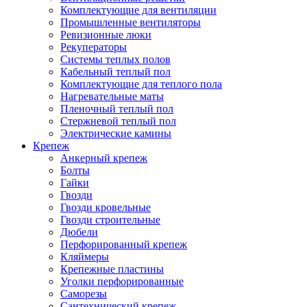
Комплектующие для вентиляции
Промышленные вентиляторы
Ревизионные люки
Рекуператоры
Системы теплых полов
Кабельный теплый пол
Комплектующие для теплого пола
Нагревательные маты
Пленочный теплый пол
Стержневой теплый пол
Электрические камины
Крепеж
Анкерный крепеж
Болты
Гайки
Гвозди
Гвозди кровельные
Гвозди строительные
Дюбели
Перфорированный крепеж
Кляймеры
Крепежные пластины
Уголки перфорированные
Саморезы
Сантехнический крепеж