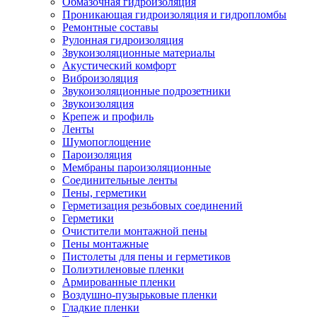
Обмазочная гидроизоляция
Проникающая гидроизоляция и гидропломбы
Ремонтные составы
Рулонная гидроизоляция
Звукоизоляционные материалы
Акустический комфорт
Виброизоляция
Звукоизоляционные подрозетники
Звукоизоляция
Крепеж и профиль
Ленты
Шумопоглощение
Пароизоляция
Мембраны пароизоляционные
Соединительные ленты
Пены, герметики
Герметизация резьбовых соединений
Герметики
Очистители монтажной пены
Пены монтажные
Пистолеты для пены и герметиков
Полиэтиленовые пленки
Армированные пленки
Воздушно-пузырьковые пленки
Гладкие пленки