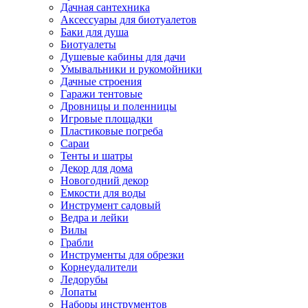
Дачная сантехника
Аксессуары для биотуалетов
Баки для душа
Биотуалеты
Душевые кабины для дачи
Умывальники и рукомойники
Дачные строения
Гаражи тентовые
Дровницы и поленницы
Игровые площадки
Пластиковые погреба
Сараи
Тенты и шатры
Декор для дома
Новогодний декор
Емкости для воды
Инструмент садовый
Ведра и лейки
Вилы
Грабли
Инструменты для обрезки
Корнеудалители
Ледорубы
Лопаты
Наборы инструментов