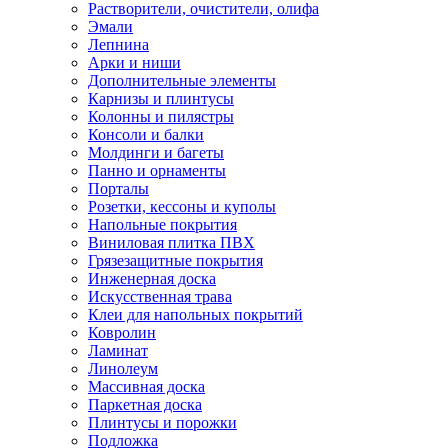
Растворители, очистители, олифа
Эмали
Лепнина
Арки и ниши
Дополнительные элементы
Карнизы и плинтусы
Колонны и пилястры
Консоли и балки
Молдинги и багеты
Панно и орнаменты
Порталы
Розетки, кессоны и куполы
Напольные покрытия
Виниловая плитка ПВХ
Грязезащитные покрытия
Инженерная доска
Искусственная трава
Клеи для напольных покрытий
Ковролин
Ламинат
Линолеум
Массивная доска
Паркетная доска
Плинтусы и порожки
Подложка