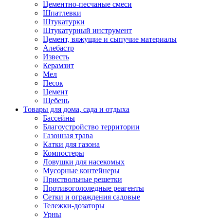
Цементно-песчаные смеси
Шпатлевки
Штукатурки
Штукатурный инструмент
Цемент, вяжущие и сыпучие материалы
Алебастр
Известь
Керамзит
Мел
Песок
Цемент
Щебень
Товары для дома, сада и отдыха
Бассейны
Благоустройство территории
Газонная трава
Катки для газона
Компостеры
Ловушки для насекомых
Мусорные контейнеры
Приствольные решетки
Противогололедные реагенты
Сетки и ограждения садовые
Тележки-дозаторы
Урны