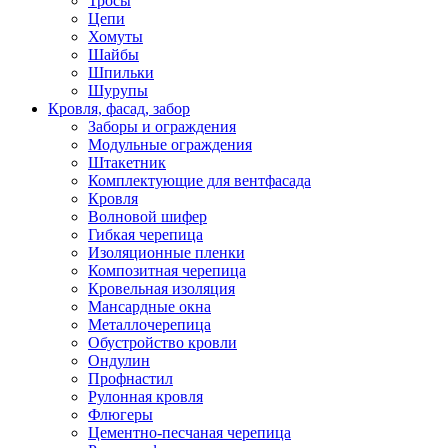
Тросы
Цепи
Хомуты
Шайбы
Шпильки
Шурупы
Кровля, фасад, забор
Заборы и ограждения
Модульные ограждения
Штакетник
Комплектующие для вентфасада
Кровля
Волновой шифер
Гибкая черепица
Изоляционные пленки
Композитная черепица
Кровельная изоляция
Мансардные окна
Металлочерепица
Обустройство кровли
Ондулин
Профнастил
Рулонная кровля
Флюгеры
Цементно-песчаная черепица