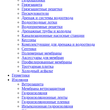
Гидрошпонки
Грязезащита
Грязезащитные решетки
Пескоуловители
Дренаж и системы водоотвода
Водоотводные лотки
Водоприемные решетки
Дренажные трубы и колодцы
Канализационные насосные станции
Кессоны
Комплектующие для дренажа и водоотвода
Септики
Полимерные мембраны
Аксессуары для мембран
Профилированные мембраны
Тротуарная плитка
Холодный асфальт
Герметики
Изоляция
Ветрозащита
Мембрана ветрозащитная
Гидроизоляция
Гидроизоляционные ленты
Гидроизоляционные пленки
Инъекционная гидроизоляция