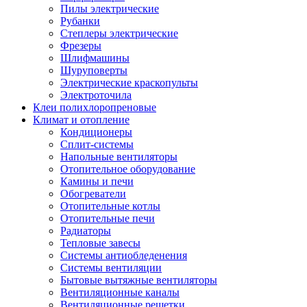
Пилы электрические
Рубанки
Степлеры электрические
Фрезеры
Шлифмашины
Шуруповерты
Электрические краскопульты
Электроточила
Клеи полихлоропреновые
Климат и отопление
Кондиционеры
Сплит-системы
Напольные вентиляторы
Отопительное оборудование
Камины и печи
Обогреватели
Отопительные котлы
Отопительные печи
Радиаторы
Тепловые завесы
Системы антиобледенения
Системы вентиляции
Бытовые вытяжные вентиляторы
Вентиляционные каналы
Вентиляционные решетки