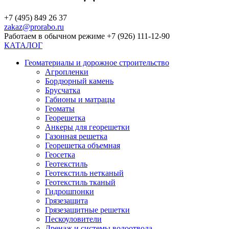
+7 (495) 849 26 37
zakaz@prorabo.ru
Работаем в обычном режиме +7 (926) 111-12-90
КАТАЛОГ
Геоматериалы и дорожное строительство
Агропленки
Бордюрный камень
Брусчатка
Габионы и матрацы
Геоматы
Георешетка
Анкеры для георешетки
Газонная решетка
Георешетка объемная
Геосетка
Геотекстиль
Геотекстиль нетканый
Геотекстиль тканый
Гидрошпонки
Грязезащита
Грязезащитные решетки
Пескоуловители
Дренаж и системы водоотвода