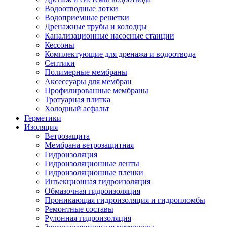
Водоотводные лотки
Водоприемные решетки
Дренажные трубы и колодцы
Канализационные насосные станции
Кессоны
Комплектующие для дренажа и водоотвода
Септики
Полимерные мембраны
Аксессуары для мембран
Профилированные мембраны
Тротуарная плитка
Холодный асфальт
Герметики
Изоляция
Ветрозащита
Мембрана ветрозащитная
Гидроизоляция
Гидроизоляционные ленты
Гидроизоляционные пленки
Инъекционная гидроизоляция
Обмазочная гидроизоляция
Проникающая гидроизоляция и гидропломбы
Ремонтные составы
Рулонная гидроизоляция