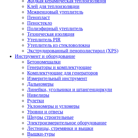
Жидкая керамическая теплоизоляция
Клей для теплоизоляции
Межвенцовый утеплитель
Пенопласт
Пеностекло
Полиэфирный утеплитель
Техническая изоляция
Утеплитель PIR
Утеплитель из стекловолокна
Экструдированный пенополистирол (XPS)
Инструмент и оборудование
Бетономешалки
Генераторы и комплектующие
Комплектующие для генераторов
Измерительный инструмент
Дальномеры
Линейки, угольники и штангенциркули
Нивелиры
Рулетки
Уклономеры и угломеры
Уровни и отвесы
Шнуры строительные
Электроизмерительное оборудование
Лестницы, стремянки и вышки
Вышки-туры