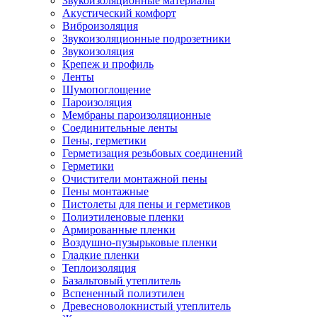
Звукоизоляционные материалы
Акустический комфорт
Виброизоляция
Звукоизоляционные подрозетники
Звукоизоляция
Крепеж и профиль
Ленты
Шумопоглощение
Пароизоляция
Мембраны пароизоляционные
Соединительные ленты
Пены, герметики
Герметизация резьбовых соединений
Герметики
Очистители монтажной пены
Пены монтажные
Пистолеты для пены и герметиков
Полиэтиленовые пленки
Армированные пленки
Воздушно-пузырьковые пленки
Гладкие пленки
Теплоизоляция
Базальтовый утеплитель
Вспененный полиэтилен
Древесноволокнистый утеплитель