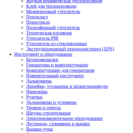
Жидкая керамическая теплоизоляция
Клей для теплоизоляции
Межвенцовый утеплитель
Пенопласт
Пеностекло
Полиэфирный утеплитель
Техническая изоляция
Утеплитель PIR
Утеплитель из стекловолокна
Экструдированный пенополистирол (XPS)
Инструмент и оборудование
Бетономешалки
Генераторы и комплектующие
Комплектующие для генераторов
Измерительный инструмент
Дальномеры
Линейки, угольники и штангенциркули
Нивелиры
Рулетки
Уклономеры и угломеры
Уровни и отвесы
Шнуры строительные
Электроизмерительное оборудование
Лестницы, стремянки и вышки
Вышки-туры