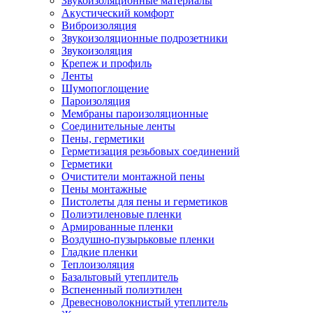
Звукоизоляционные материалы
Акустический комфорт
Виброизоляция
Звукоизоляционные подрозетники
Звукоизоляция
Крепеж и профиль
Ленты
Шумопоглощение
Пароизоляция
Мембраны пароизоляционные
Соединительные ленты
Пены, герметики
Герметизация резьбовых соединений
Герметики
Очистители монтажной пены
Пены монтажные
Пистолеты для пены и герметиков
Полиэтиленовые пленки
Армированные пленки
Воздушно-пузырьковые пленки
Гладкие пленки
Теплоизоляция
Базальтовый утеплитель
Вспененный полиэтилен
Древесноволокнистый утеплитель