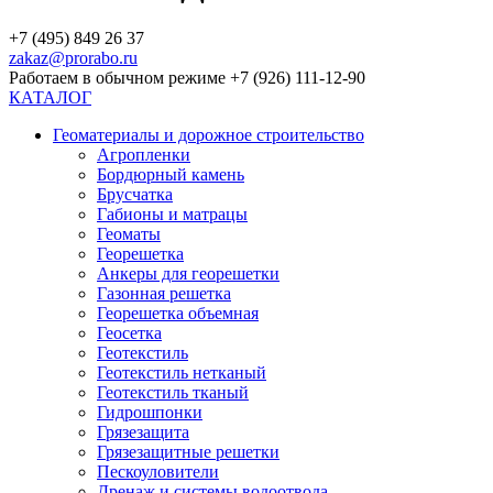
+7 (495) 849 26 37
zakaz@prorabo.ru
Работаем в обычном режиме +7 (926) 111-12-90
КАТАЛОГ
Геоматериалы и дорожное строительство
Агропленки
Бордюрный камень
Брусчатка
Габионы и матрацы
Геоматы
Георешетка
Анкеры для георешетки
Газонная решетка
Георешетка объемная
Геосетка
Геотекстиль
Геотекстиль нетканый
Геотекстиль тканый
Гидрошпонки
Грязезащита
Грязезащитные решетки
Пескоуловители
Дренаж и системы водоотвода