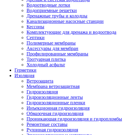
Водоотводные лотки
Водоприемные решетки
Дренажные трубы и колодцы
Канализационные насосные станции
Кессоны
Комплектующие для дренажа и водоотвода
Септики
Полимерные мембраны
Аксессуары для мембран
Профилированные мембраны
Тротуарная плитка
Холодный асфальт
Герметики
Изоляция
Ветрозащита
Мембрана ветрозащитная
Гидроизоляция
Гидроизоляционные ленты
Гидроизоляционные пленки
Инъекционная гидроизоляция
Обмазочная гидроизоляция
Проникающая гидроизоляция и гидропломбы
Ремонтные составы
Рулонная гидроизоляция