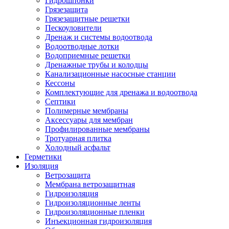
Гидрошпонки
Грязезащита
Грязезащитные решетки
Пескоуловители
Дренаж и системы водоотвода
Водоотводные лотки
Водоприемные решетки
Дренажные трубы и колодцы
Канализационные насосные станции
Кессоны
Комплектующие для дренажа и водоотвода
Септики
Полимерные мембраны
Аксессуары для мембран
Профилированные мембраны
Тротуарная плитка
Холодный асфальт
Герметики
Изоляция
Ветрозащита
Мембрана ветрозащитная
Гидроизоляция
Гидроизоляционные ленты
Гидроизоляционные пленки
Инъекционная гидроизоляция