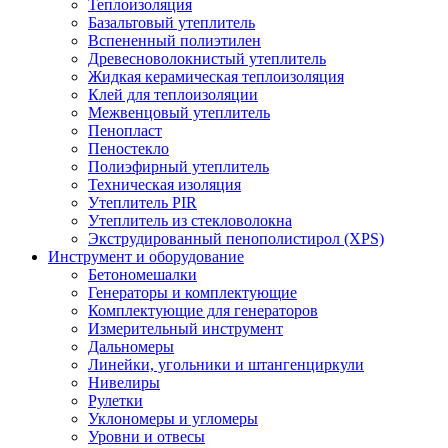
Теплоизоляция
Базальтовый утеплитель
Вспененный полиэтилен
Древесноволокнистый утеплитель
Жидкая керамическая теплоизоляция
Клей для теплоизоляции
Межвенцовый утеплитель
Пенопласт
Пеностекло
Полиэфирный утеплитель
Техническая изоляция
Утеплитель PIR
Утеплитель из стекловолокна
Экструдированный пенополистирол (XPS)
Инструмент и оборудование
Бетономешалки
Генераторы и комплектующие
Комплектующие для генераторов
Измерительный инструмент
Дальномеры
Линейки, угольники и штангенциркули
Нивелиры
Рулетки
Уклономеры и угломеры
Уровни и отвесы