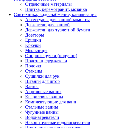
Отделочные материалы
Плитка, керамогранит, мозаика
Сантехника, водоснабжение, канализация
Аксессуары для ванной комнаты
Держатели для ванной
Держатели для туалетной бумаги
Дозаторы
Ершики
Крючки
Мыльницы
Опорные ручки (поручни)
Полотенцедержатели
Полочки
Стаканы
Сушилки для рук
Штанги для штор
Ванны
Акриловые ванны
Квариловые ванны
Комплектующие для ванн
Стальные ванны
Чугунные ванны
Водонагреватели
Накопительные водонагреватели
Проточные водонагреватели