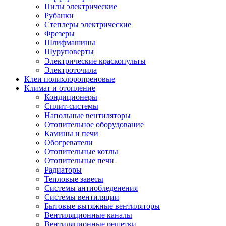
Пилы электрические
Рубанки
Степлеры электрические
Фрезеры
Шлифмашины
Шуруповерты
Электрические краскопульты
Электроточила
Клеи полихлоропреновые
Климат и отопление
Кондиционеры
Сплит-системы
Напольные вентиляторы
Отопительное оборудование
Камины и печи
Обогреватели
Отопительные котлы
Отопительные печи
Радиаторы
Тепловые завесы
Системы антиобледенения
Системы вентиляции
Бытовые вытяжные вентиляторы
Вентиляционные каналы
Вентиляционные решетки