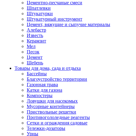
Цементно-песчаные смеси
Шпатлевки
Штукатурки
Штукатурный инструмент
Цемент, вяжущие и сыпучие материалы
Алебастр
Известь
Керамзит
Мел
Песок
Цемент
Щебень
Товары для дома, сада и отдыха
Бассейны
Благоустройство территории
Газонная трава
Катки для газона
Компостеры
Ловушки для насекомых
Мусорные контейнеры
Приствольные решетки
Противогололедные реагенты
Сетки и ограждения садовые
Тележки-дозаторы
Урны