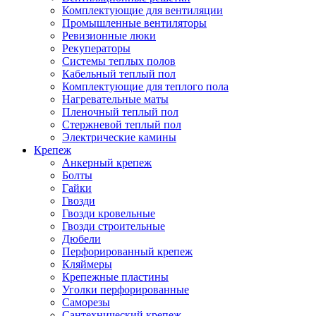
Комплектующие для вентиляции
Промышленные вентиляторы
Ревизионные люки
Рекуператоры
Системы теплых полов
Кабельный теплый пол
Комплектующие для теплого пола
Нагревательные маты
Пленочный теплый пол
Стержневой теплый пол
Электрические камины
Крепеж
Анкерный крепеж
Болты
Гайки
Гвозди
Гвозди кровельные
Гвозди строительные
Дюбели
Перфорированный крепеж
Кляймеры
Крепежные пластины
Уголки перфорированные
Саморезы
Сантехнический крепеж