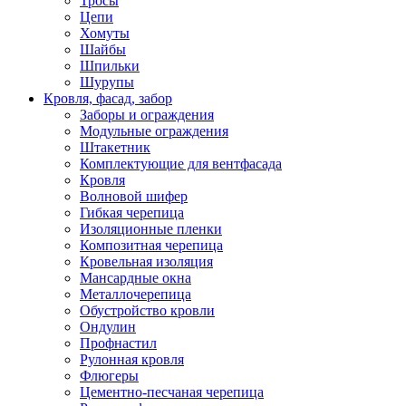
Тросы
Цепи
Хомуты
Шайбы
Шпильки
Шурупы
Кровля, фасад, забор
Заборы и ограждения
Модульные ограждения
Штакетник
Комплектующие для вентфасада
Кровля
Волновой шифер
Гибкая черепица
Изоляционные пленки
Композитная черепица
Кровельная изоляция
Мансардные окна
Металлочерепица
Обустройство кровли
Ондулин
Профнастил
Рулонная кровля
Флюгеры
Цементно-песчаная черепица