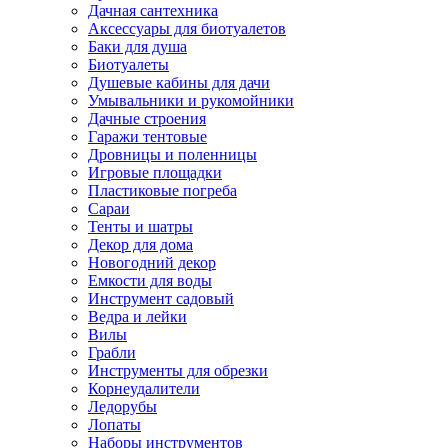
Дачная сантехника
Аксессуары для биотуалетов
Баки для душа
Биотуалеты
Душевые кабины для дачи
Умывальники и рукомойники
Дачные строения
Гаражи тентовые
Дровницы и поленницы
Игровые площадки
Пластиковые погреба
Сараи
Тенты и шатры
Декор для дома
Новогодний декор
Емкости для воды
Инструмент садовый
Ведра и лейки
Вилы
Грабли
Инструменты для обрезки
Корнеудалители
Ледорубы
Лопаты
Наборы инструментов