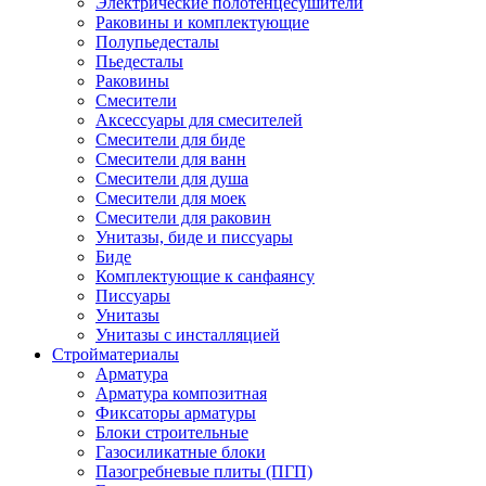
Электрические полотенцесушители
Раковины и комплектующие
Полупьедесталы
Пьедесталы
Раковины
Смесители
Аксессуары для смесителей
Смесители для биде
Смесители для ванн
Смесители для душа
Смесители для моек
Смесители для раковин
Унитазы, биде и писсуары
Биде
Комплектующие к санфаянсу
Писсуары
Унитазы
Унитазы с инсталляцией
Стройматериалы
Арматура
Арматура композитная
Фиксаторы арматуры
Блоки строительные
Газосиликатные блоки
Пазогребневые плиты (ПГП)