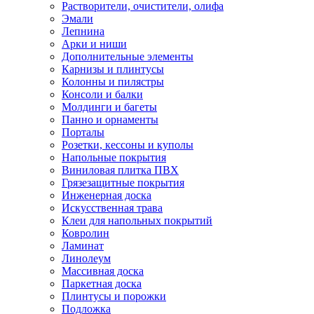
Растворители, очистители, олифа
Эмали
Лепнина
Арки и ниши
Дополнительные элементы
Карнизы и плинтусы
Колонны и пилястры
Консоли и балки
Молдинги и багеты
Панно и орнаменты
Порталы
Розетки, кессоны и куполы
Напольные покрытия
Виниловая плитка ПВХ
Грязезащитные покрытия
Инженерная доска
Искусственная трава
Клеи для напольных покрытий
Ковролин
Ламинат
Линолеум
Массивная доска
Паркетная доска
Плинтусы и порожки
Подложка