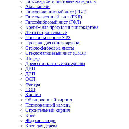
Гипсокартон и листовые материалы
Аквапанели
Гипсоволокнистый лист (ГВЛ)
Гипсокартонный лист (ГКЛ)
Гипсофибровый лист (ГФЛ)
Крепеж для профиля и гипсокартона
Ленты строительные
Панели на основе XPS
Профиль для гипсокартона
Стекло-фибровые листы
Стекломагниевый лист (СМЛ)
Шифер
Древесно-плитные материалы
ДВП
ДСП
ОСП
Фанера
ЦСП
Кирпич
Облицовочный кирпич
Поризованный камень
Строительный кирпич
Клеи
Жидкие гвозди
Клеи для дерева