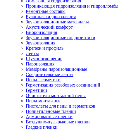
Обмазочная гидроизоляция
Проникающая гидроизоляция и гидропломбы
Ремонтные составы
Рулонная гидроизоляция
Звукоизоляционные материалы
Акустический комфорт
Виброизоляция
Звукоизоляционные подрозетники
Звукоизоляция
Крепеж и профиль
Ленты
Шумопоглощение
Пароизоляция
Мембраны пароизоляционные
Соединительные ленты
Пены, герметики
Герметизация резьбовых соединений
Герметики
Очистители монтажной пены
Пены монтажные
Пистолеты для пены и герметиков
Полиэтиленовые пленки
Армированные пленки
Воздушно-пузырьковые пленки
Гладкие пленки