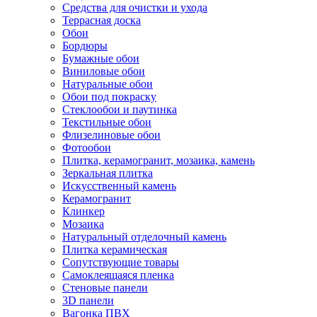
Средства для очистки и ухода
Террасная доска
Обои
Бордюры
Бумажные обои
Виниловые обои
Натуральные обои
Обои под покраску
Стеклообои и паутинка
Текстильные обои
Флизелиновые обои
Фотообои
Плитка, керамогранит, мозаика, камень
Зеркальная плитка
Искусственный камень
Керамогранит
Клинкер
Мозаика
Натуральный отделочный камень
Плитка керамическая
Сопутствующие товары
Самоклеящаяся пленка
Стеновые панели
3D панели
Вагонка ПВХ