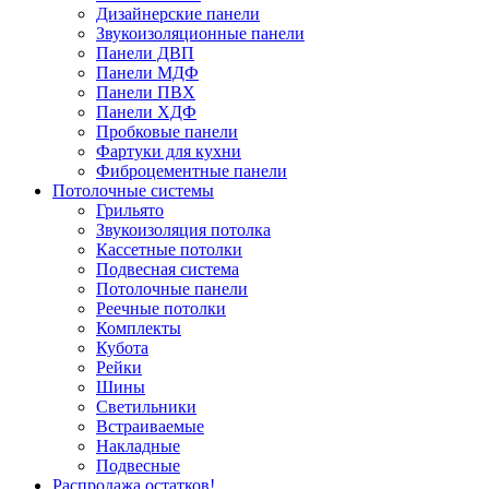
Дизайнерские панели
Звукоизоляционные панели
Панели ДВП
Панели МДФ
Панели ПВХ
Панели ХДФ
Пробковые панели
Фартуки для кухни
Фиброцементные панели
Потолочные системы
Грильято
Звукоизоляция потолка
Кассетные потолки
Подвесная система
Потолочные панели
Реечные потолки
Комплекты
Кубота
Рейки
Шины
Светильники
Встраиваемые
Накладные
Подвесные
Распродажа остатков!