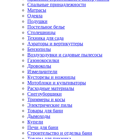
Спальные принадлежности
Матрасы
Одеяла
Подушки
Постельное белье
Столешницы
Техника для сада
Аэраторы и вертикуттеры
Бензопилы
Воздуходувки и садовые пылесосы
Газонокосилки
Дровоколы
Измельчители
Кусторезы и ножницы
Мотоблоки и культиваторы
Расходные материалы
Снегоуборщики
Триммеры и косы
Электрические пилы
Товары для бани
Дымоходы
Купели
Печи для бани
Строительство и отделка бани
Товары для пикника