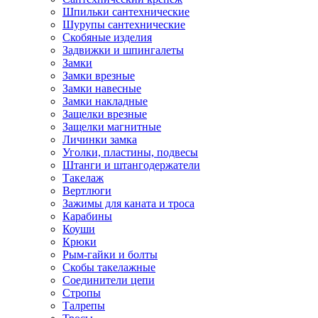
Шпильки сантехнические
Шурупы сантехнические
Скобяные изделия
Задвижки и шпингалеты
Замки
Замки врезные
Замки навесные
Замки накладные
Защелки врезные
Защелки магнитные
Личинки замка
Уголки, пластины, подвесы
Штанги и штангодержатели
Такелаж
Вертлюги
Зажимы для каната и троса
Карабины
Коуши
Крюки
Рым-гайки и болты
Скобы такелажные
Соединители цепи
Стропы
Талрепы