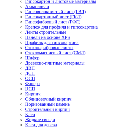
Гипсокартон и листовые материалы
Аквапанели
Гипсоволокнистый лист (ГВЛ)
Гипсокартонный лист (ГКЛ)
Гипсофибровый лист (ГФЛ)
Крепеж для профиля и гипсокартона
Ленты строительные
Панели на основе XPS
Профиль для гипсокартона
Стекло-фибровые листы
Стекломагниевый лист (СМЛ)
Шифер
Древесно-плитные материалы
ДВП
ДСП
ОСП
Фанера
ЦСП
Кирпич
Облицовочный кирпич
Поризованный камень
Строительный кирпич
Клеи
Жидкие гвозди
Клеи для дерева