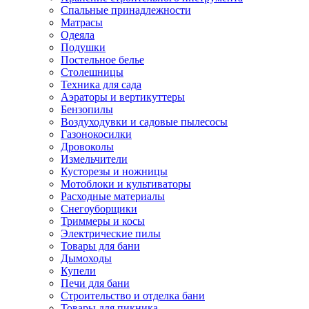
Спальные принадлежности
Матрасы
Одеяла
Подушки
Постельное белье
Столешницы
Техника для сада
Аэраторы и вертикуттеры
Бензопилы
Воздуходувки и садовые пылесосы
Газонокосилки
Дровоколы
Измельчители
Кусторезы и ножницы
Мотоблоки и культиваторы
Расходные материалы
Снегоуборщики
Триммеры и косы
Электрические пилы
Товары для бани
Дымоходы
Купели
Печи для бани
Строительство и отделка бани
Товары для пикника