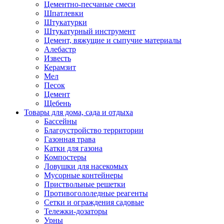
Цементно-песчаные смеси
Шпатлевки
Штукатурки
Штукатурный инструмент
Цемент, вяжущие и сыпучие материалы
Алебастр
Известь
Керамзит
Мел
Песок
Цемент
Щебень
Товары для дома, сада и отдыха
Бассейны
Благоустройство территории
Газонная трава
Катки для газона
Компостеры
Ловушки для насекомых
Мусорные контейнеры
Приствольные решетки
Противогололедные реагенты
Сетки и ограждения садовые
Тележки-дозаторы
Урны