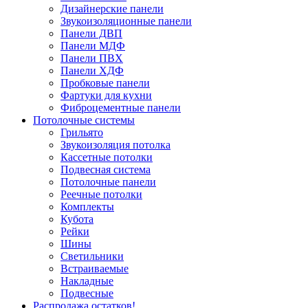
Дизайнерские панели
Звукоизоляционные панели
Панели ДВП
Панели МДФ
Панели ПВХ
Панели ХДФ
Пробковые панели
Фартуки для кухни
Фиброцементные панели
Потолочные системы
Грильято
Звукоизоляция потолка
Кассетные потолки
Подвесная система
Потолочные панели
Реечные потолки
Комплекты
Кубота
Рейки
Шины
Светильники
Встраиваемые
Накладные
Подвесные
Распродажа остатков!