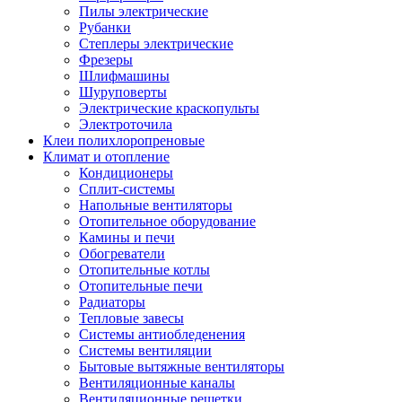
Пилы электрические
Рубанки
Степлеры электрические
Фрезеры
Шлифмашины
Шуруповерты
Электрические краскопульты
Электроточила
Клеи полихлоропреновые
Климат и отопление
Кондиционеры
Сплит-системы
Напольные вентиляторы
Отопительное оборудование
Камины и печи
Обогреватели
Отопительные котлы
Отопительные печи
Радиаторы
Тепловые завесы
Системы антиобледенения
Системы вентиляции
Бытовые вытяжные вентиляторы
Вентиляционные каналы
Вентиляционные решетки