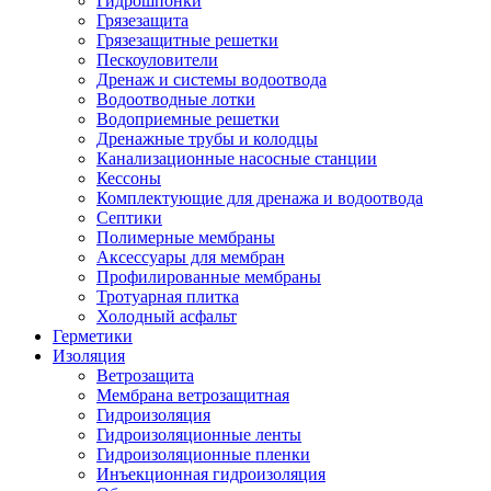
Гидрошпонки
Грязезащита
Грязезащитные решетки
Пескоуловители
Дренаж и системы водоотвода
Водоотводные лотки
Водоприемные решетки
Дренажные трубы и колодцы
Канализационные насосные станции
Кессоны
Комплектующие для дренажа и водоотвода
Септики
Полимерные мембраны
Аксессуары для мембран
Профилированные мембраны
Тротуарная плитка
Холодный асфальт
Герметики
Изоляция
Ветрозащита
Мембрана ветрозащитная
Гидроизоляция
Гидроизоляционные ленты
Гидроизоляционные пленки
Инъекционная гидроизоляция