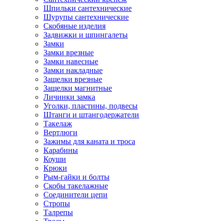
Шпильки сантехнические
Шурупы сантехнические
Скобяные изделия
Задвижки и шпингалеты
Замки
Замки врезные
Замки навесные
Замки накладные
Защелки врезные
Защелки магнитные
Личинки замка
Уголки, пластины, подвесы
Штанги и штангодержатели
Такелаж
Вертлюги
Зажимы для каната и троса
Карабины
Коуши
Крюки
Рым-гайки и болты
Скобы такелажные
Соединители цепи
Стропы
Талрепы