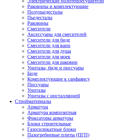
Электрические полотенцесушители
Раковины и комплектующие
Полупьедесталы
Пьедесталы
Раковины
Смесители
Аксессуары для смесителей
Смесители для биде
Смесители для ванн
Смесители для душа
Смесители для моек
Смесители для раковин
Унитазы, биде и писсуары
Биде
Комплектующие к санфаянсу
Писсуары
Унитазы
Унитазы с инсталляцией
Стройматериалы
Арматура
Арматура композитная
Фиксаторы арматуры
Блоки строительные
Газосиликатные блоки
Пазогребневые плиты (ПГП)