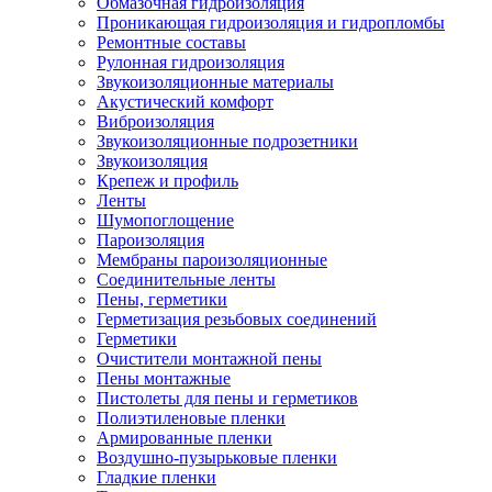
Обмазочная гидроизоляция
Проникающая гидроизоляция и гидропломбы
Ремонтные составы
Рулонная гидроизоляция
Звукоизоляционные материалы
Акустический комфорт
Виброизоляция
Звукоизоляционные подрозетники
Звукоизоляция
Крепеж и профиль
Ленты
Шумопоглощение
Пароизоляция
Мембраны пароизоляционные
Соединительные ленты
Пены, герметики
Герметизация резьбовых соединений
Герметики
Очистители монтажной пены
Пены монтажные
Пистолеты для пены и герметиков
Полиэтиленовые пленки
Армированные пленки
Воздушно-пузырьковые пленки
Гладкие пленки