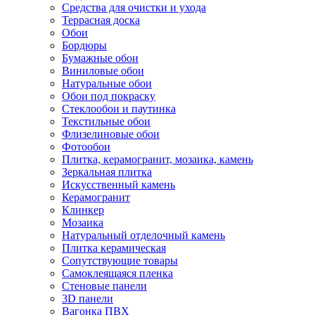
Средства для очистки и ухода
Террасная доска
Обои
Бордюры
Бумажные обои
Виниловые обои
Натуральные обои
Обои под покраску
Стеклообои и паутинка
Текстильные обои
Флизелиновые обои
Фотообои
Плитка, керамогранит, мозаика, камень
Зеркальная плитка
Искусственный камень
Керамогранит
Клинкер
Мозаика
Натуральный отделочный камень
Плитка керамическая
Сопутствующие товары
Самоклеящаяся пленка
Стеновые панели
3D панели
Вагонка ПВХ