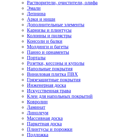
Растворители, очистители, олифа
Эмали
Лепнина
Арки и ниши
Дополнительные элементы
Карнизы и плинтусы
Колонны и пилястры
Консоли и балки
Молдинги и багеты
Панно и орнаменты
Порталы
Розетки, кессоны и куполы
Напольные покрытия
Виниловая плитка ПВХ
Грязезащитные покрытия
Инженерная доска
Искусственная трава
Клеи для напольных покрытий
Ковролин
Ламинат
Линолеум
Массивная доска
Паркетная доска
Плинтусы и порожки
Подложка