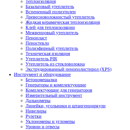
Теплоизоляция
Базальтовый утеплитель
Вспененный полиэтилен
Древесноволокнистый утеплитель
Жидкая керамическая теплоизоляция
Клей для теплоизоляции
Межвенцовый утеплитель
Пенопласт
Пеностекло
Полиэфирный утеплитель
Техническая изоляция
Утеплитель PIR
Утеплитель из стекловолокна
Экструдированный пенополистирол (XPS)
Инструмент и оборудование
Бетономешалки
Генераторы и комплектующие
Комплектующие для генераторов
Измерительный инструмент
Дальномеры
Линейки, угольники и штангенциркули
Нивелиры
Рулетки
Уклономеры и угломеры
Уровни и отвесы