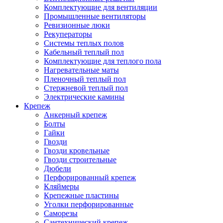
Комплектующие для вентиляции
Промышленные вентиляторы
Ревизионные люки
Рекуператоры
Системы теплых полов
Кабельный теплый пол
Комплектующие для теплого пола
Нагревательные маты
Пленочный теплый пол
Стержневой теплый пол
Электрические камины
Крепеж
Анкерный крепеж
Болты
Гайки
Гвозди
Гвозди кровельные
Гвозди строительные
Дюбели
Перфорированный крепеж
Кляймеры
Крепежные пластины
Уголки перфорированные
Саморезы
Сантехнический крепеж