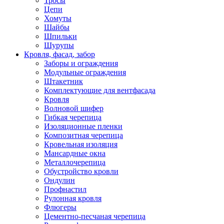
Тросы
Цепи
Хомуты
Шайбы
Шпильки
Шурупы
Кровля, фасад, забор
Заборы и ограждения
Модульные ограждения
Штакетник
Комплектующие для вентфасада
Кровля
Волновой шифер
Гибкая черепица
Изоляционные пленки
Композитная черепица
Кровельная изоляция
Мансардные окна
Металлочерепица
Обустройство кровли
Ондулин
Профнастил
Рулонная кровля
Флюгеры
Цементно-песчаная черепица