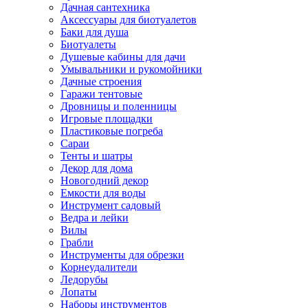
Дачная сантехника
Аксессуары для биотуалетов
Баки для душа
Биотуалеты
Душевые кабины для дачи
Умывальники и рукомойники
Дачные строения
Гаражи тентовые
Дровницы и поленницы
Игровые площадки
Пластиковые погреба
Сараи
Тенты и шатры
Декор для дома
Новогодний декор
Емкости для воды
Инструмент садовый
Ведра и лейки
Вилы
Грабли
Инструменты для обрезки
Корнеудалители
Ледорубы
Лопаты
Наборы инструментов