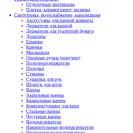
Отделочные материалы
Плитка, керамогранит, мозаика
Сантехника, водоснабжение, канализация
Аксессуары для ванной комнаты
Держатели для ванной
Держатели для туалетной бумаги
Дозаторы
Ершики
Крючки
Мыльницы
Опорные ручки (поручни)
Полотенцедержатели
Полочки
Стаканы
Сушилки для рук
Штанги для штор
Ванны
Акриловые ванны
Квариловые ванны
Комплектующие для ванн
Стальные ванны
Чугунные ванны
Водонагреватели
Накопительные водонагреватели
Проточные водонагреватели