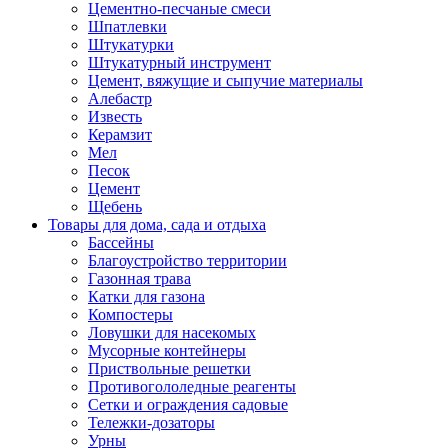
Цементно-песчаные смеси
Шпатлевки
Штукатурки
Штукатурный инструмент
Цемент, вяжущие и сыпучие материалы
Алебастр
Известь
Керамзит
Мел
Песок
Цемент
Щебень
Товары для дома, сада и отдыха
Бассейны
Благоустройство территории
Газонная трава
Катки для газона
Компостеры
Ловушки для насекомых
Мусорные контейнеры
Приствольные решетки
Противогололедные реагенты
Сетки и ограждения садовые
Тележки-дозаторы
Урны