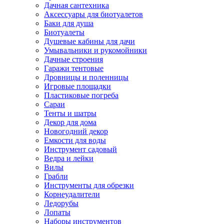
Дачная сантехника
Аксессуары для биотуалетов
Баки для душа
Биотуалеты
Душевые кабины для дачи
Умывальники и рукомойники
Дачные строения
Гаражи тентовые
Дровницы и поленницы
Игровые площадки
Пластиковые погреба
Сараи
Тенты и шатры
Декор для дома
Новогодний декор
Емкости для воды
Инструмент садовый
Ведра и лейки
Вилы
Грабли
Инструменты для обрезки
Корнеудалители
Ледорубы
Лопаты
Наборы инструментов