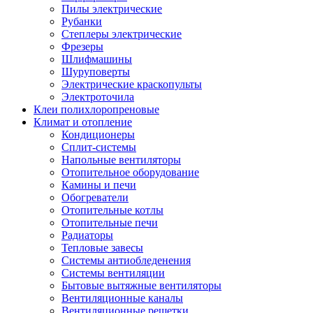
Пилы электрические
Рубанки
Степлеры электрические
Фрезеры
Шлифмашины
Шуруповерты
Электрические краскопульты
Электроточила
Клеи полихлоропреновые
Климат и отопление
Кондиционеры
Сплит-системы
Напольные вентиляторы
Отопительное оборудование
Камины и печи
Обогреватели
Отопительные котлы
Отопительные печи
Радиаторы
Тепловые завесы
Системы антиобледенения
Системы вентиляции
Бытовые вытяжные вентиляторы
Вентиляционные каналы
Вентиляционные решетки