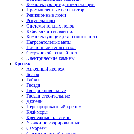
Комплектующие для вентиляции
Промышленные вентиляторы
Ревизионные люки
Рекуператоры
Системы теплых полов
Кабельный теплый пол
Комплектующие для теплого пола
Нагревательные маты
Пленочный теплый пол
Стержневой теплый пол
Электрические камины
Крепеж
Анкерный крепеж
Болты
Гайки
Гвозди
Гвозди кровельные
Гвозди строительные
Дюбели
Перфорированный крепеж
Кляймеры
Крепежные пластины
Уголки перфорированные
Саморезы
Сантехнический крепеж