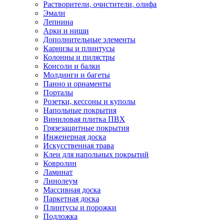
Растворители, очистители, олифа
Эмали
Лепнина
Арки и ниши
Дополнительные элементы
Карнизы и плинтусы
Колонны и пилястры
Консоли и балки
Молдинги и багеты
Панно и орнаменты
Порталы
Розетки, кессоны и куполы
Напольные покрытия
Виниловая плитка ПВХ
Грязезащитные покрытия
Инженерная доска
Искусственная трава
Клеи для напольных покрытий
Ковролин
Ламинат
Линолеум
Массивная доска
Паркетная доска
Плинтусы и порожки
Подложка