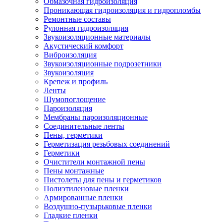
Обмазочная гидроизоляция
Проникающая гидроизоляция и гидропломбы
Ремонтные составы
Рулонная гидроизоляция
Звукоизоляционные материалы
Акустический комфорт
Виброизоляция
Звукоизоляционные подрозетники
Звукоизоляция
Крепеж и профиль
Ленты
Шумопоглощение
Пароизоляция
Мембраны пароизоляционные
Соединительные ленты
Пены, герметики
Герметизация резьбовых соединений
Герметики
Очистители монтажной пены
Пены монтажные
Пистолеты для пены и герметиков
Полиэтиленовые пленки
Армированные пленки
Воздушно-пузырьковые пленки
Гладкие пленки