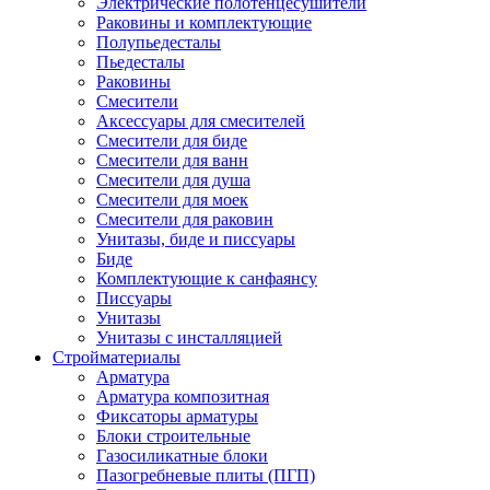
Электрические полотенцесушители
Раковины и комплектующие
Полупьедесталы
Пьедесталы
Раковины
Смесители
Аксессуары для смесителей
Смесители для биде
Смесители для ванн
Смесители для душа
Смесители для моек
Смесители для раковин
Унитазы, биде и писсуары
Биде
Комплектующие к санфаянсу
Писсуары
Унитазы
Унитазы с инсталляцией
Стройматериалы
Арматура
Арматура композитная
Фиксаторы арматуры
Блоки строительные
Газосиликатные блоки
Пазогребневые плиты (ПГП)