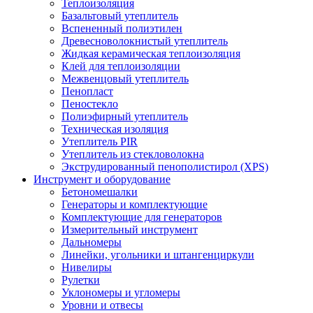
Теплоизоляция
Базальтовый утеплитель
Вспененный полиэтилен
Древесноволокнистый утеплитель
Жидкая керамическая теплоизоляция
Клей для теплоизоляции
Межвенцовый утеплитель
Пенопласт
Пеностекло
Полиэфирный утеплитель
Техническая изоляция
Утеплитель PIR
Утеплитель из стекловолокна
Экструдированный пенополистирол (XPS)
Инструмент и оборудование
Бетономешалки
Генераторы и комплектующие
Комплектующие для генераторов
Измерительный инструмент
Дальномеры
Линейки, угольники и штангенциркули
Нивелиры
Рулетки
Уклономеры и угломеры
Уровни и отвесы