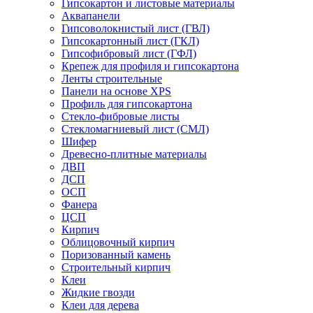
Гипсокартон и листовые материалы
Аквапанели
Гипсоволокнистый лист (ГВЛ)
Гипсокартонный лист (ГКЛ)
Гипсофибровый лист (ГФЛ)
Крепеж для профиля и гипсокартона
Ленты строительные
Панели на основе XPS
Профиль для гипсокартона
Стекло-фибровые листы
Стекломагниевый лист (СМЛ)
Шифер
Древесно-плитные материалы
ДВП
ДСП
ОСП
Фанера
ЦСП
Кирпич
Облицовочный кирпич
Поризованный камень
Строительный кирпич
Клеи
Жидкие гвозди
Клеи для дерева