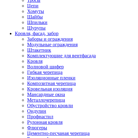
Тросы
Цепи
Хомуты
Шайбы
Шпильки
Шурупы
Кровля, фасад, забор
Заборы и ограждения
Модульные ограждения
Штакетник
Комплектующие для вентфасада
Кровля
Волновой шифер
Гибкая черепица
Изоляционные пленки
Композитная черепица
Кровельная изоляция
Мансардные окна
Металлочерепица
Обустройство кровли
Ондулин
Профнастил
Рулонная кровля
Флюгеры
Цементно-песчаная черепица