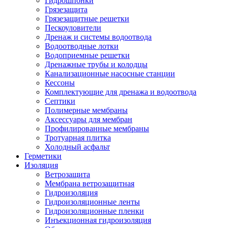
Гидрошпонки
Грязезащита
Грязезащитные решетки
Пескоуловители
Дренаж и системы водоотвода
Водоотводные лотки
Водоприемные решетки
Дренажные трубы и колодцы
Канализационные насосные станции
Кессоны
Комплектующие для дренажа и водоотвода
Септики
Полимерные мембраны
Аксессуары для мембран
Профилированные мембраны
Тротуарная плитка
Холодный асфальт
Герметики
Изоляция
Ветрозащита
Мембрана ветрозащитная
Гидроизоляция
Гидроизоляционные ленты
Гидроизоляционные пленки
Инъекционная гидроизоляция