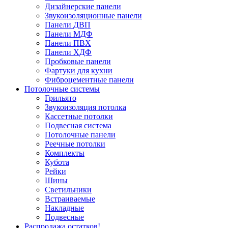
Дизайнерские панели
Звукоизоляционные панели
Панели ДВП
Панели МДФ
Панели ПВХ
Панели ХДФ
Пробковые панели
Фартуки для кухни
Фиброцементные панели
Потолочные системы
Грильято
Звукоизоляция потолка
Кассетные потолки
Подвесная система
Потолочные панели
Реечные потолки
Комплекты
Кубота
Рейки
Шины
Светильники
Встраиваемые
Накладные
Подвесные
Распродажа остатков!