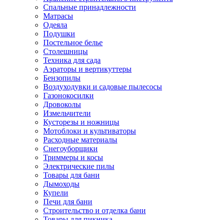
Спальные принадлежности
Матрасы
Одеяла
Подушки
Постельное белье
Столешницы
Техника для сада
Аэраторы и вертикуттеры
Бензопилы
Воздуходувки и садовые пылесосы
Газонокосилки
Дровоколы
Измельчители
Кусторезы и ножницы
Мотоблоки и культиваторы
Расходные материалы
Снегоуборщики
Триммеры и косы
Электрические пилы
Товары для бани
Дымоходы
Купели
Печи для бани
Строительство и отделка бани
Товары для пикника