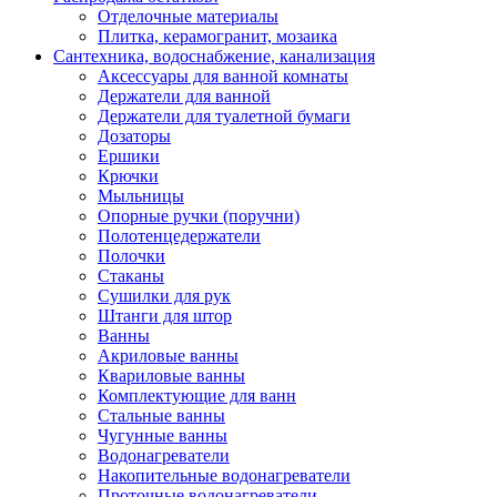
Отделочные материалы
Плитка, керамогранит, мозаика
Сантехника, водоснабжение, канализация
Аксессуары для ванной комнаты
Держатели для ванной
Держатели для туалетной бумаги
Дозаторы
Ершики
Крючки
Мыльницы
Опорные ручки (поручни)
Полотенцедержатели
Полочки
Стаканы
Сушилки для рук
Штанги для штор
Ванны
Акриловые ванны
Квариловые ванны
Комплектующие для ванн
Стальные ванны
Чугунные ванны
Водонагреватели
Накопительные водонагреватели
Проточные водонагреватели