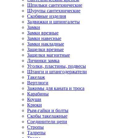
Шпильки сантехнические
Шурупы сантехнические
Скобяные изделия
Задвижки и шпингалеты
Замки
Замки врезные
Замки навесные
Замки накладные
Защелки врезные
Защелки магнитные
Личинки замка
Уголки, пластины, подвесы
Штанги и штангодержатели
Такелаж
Вертлюги
Зажимы для каната и троса
Карабины
Коуши
Крюки
Рым-гайки и болты
Скобы такелажные
Соединители цепи
Стропы
Талрепы