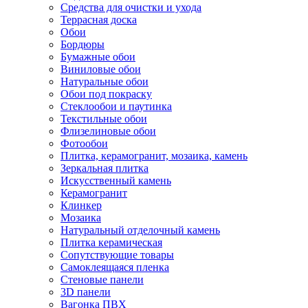
Средства для очистки и ухода
Террасная доска
Обои
Бордюры
Бумажные обои
Виниловые обои
Натуральные обои
Обои под покраску
Стеклообои и паутинка
Текстильные обои
Флизелиновые обои
Фотообои
Плитка, керамогранит, мозаика, камень
Зеркальная плитка
Искусственный камень
Керамогранит
Клинкер
Мозаика
Натуральный отделочный камень
Плитка керамическая
Сопутствующие товары
Самоклеящаяся пленка
Стеновые панели
3D панели
Вагонка ПВХ