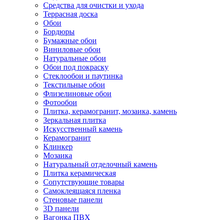
Средства для очистки и ухода
Террасная доска
Обои
Бордюры
Бумажные обои
Виниловые обои
Натуральные обои
Обои под покраску
Стеклообои и паутинка
Текстильные обои
Флизелиновые обои
Фотообои
Плитка, керамогранит, мозаика, камень
Зеркальная плитка
Искусственный камень
Керамогранит
Клинкер
Мозаика
Натуральный отделочный камень
Плитка керамическая
Сопутствующие товары
Самоклеящаяся пленка
Стеновые панели
3D панели
Вагонка ПВХ