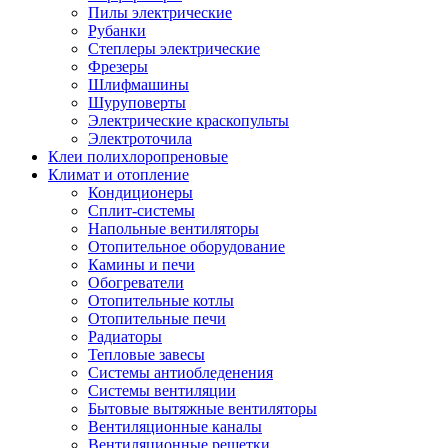
Пилы электрические
Рубанки
Степлеры электрические
Фрезеры
Шлифмашины
Шуруповерты
Электрические краскопульты
Электроточила
Клеи полихлоропреновые
Климат и отопление
Кондиционеры
Сплит-системы
Напольные вентиляторы
Отопительное оборудование
Камины и печи
Обогреватели
Отопительные котлы
Отопительные печи
Радиаторы
Тепловые завесы
Системы антиобледенения
Системы вентиляции
Бытовые вытяжные вентиляторы
Вентиляционные каналы
Вентиляционные решетки