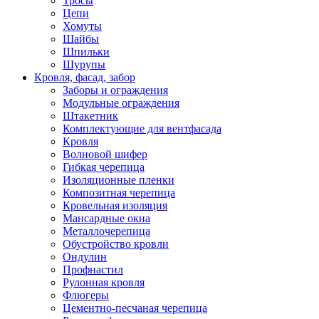
Тросы
Цепи
Хомуты
Шайбы
Шпильки
Шурупы
Кровля, фасад, забор
Заборы и ограждения
Модульные ограждения
Штакетник
Комплектующие для вентфасада
Кровля
Волновой шифер
Гибкая черепица
Изоляционные пленки
Композитная черепица
Кровельная изоляция
Мансардные окна
Металлочерепица
Обустройство кровли
Ондулин
Профнастил
Рулонная кровля
Флюгеры
Цементно-песчаная черепица