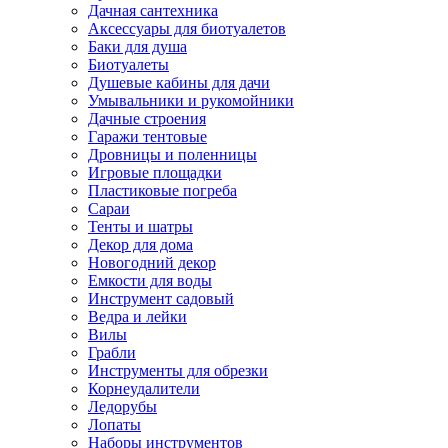
Дачная сантехника
Аксессуары для биотуалетов
Баки для душа
Биотуалеты
Душевые кабины для дачи
Умывальники и рукомойники
Дачные строения
Гаражи тентовые
Дровницы и поленницы
Игровые площадки
Пластиковые погреба
Сараи
Тенты и шатры
Декор для дома
Новогодний декор
Емкости для воды
Инструмент садовый
Ведра и лейки
Вилы
Грабли
Инструменты для обрезки
Корнеудалители
Ледорубы
Лопаты
Наборы инструментов