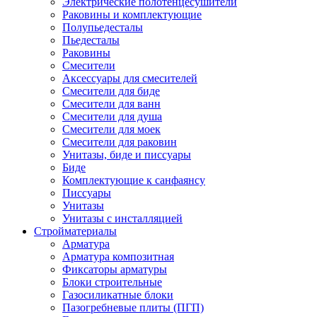
Электрические полотенцесушители
Раковины и комплектующие
Полупьедесталы
Пьедесталы
Раковины
Смесители
Аксессуары для смесителей
Смесители для биде
Смесители для ванн
Смесители для душа
Смесители для моек
Смесители для раковин
Унитазы, биде и писсуары
Биде
Комплектующие к санфаянсу
Писсуары
Унитазы
Унитазы с инсталляцией
Стройматериалы
Арматура
Арматура композитная
Фиксаторы арматуры
Блоки строительные
Газосиликатные блоки
Пазогребневые плиты (ПГП)