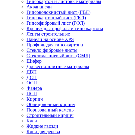
Гипсокартон и листовые материалы
Аквапанели
Гипсоволокнистый лист (ГВЛ)
Гипсокартонный лист (ГКЛ)
Гипсофибровый лист (ГФЛ)
Крепеж для профиля и гипсокартона
Ленты строительные
Панели на основе XPS
Профиль для гипсокартона
Стекло-фибровые листы
Стекломагниевый лист (СМЛ)
Шифер
Древесно-плитные материалы
ДВП
ДСП
ОСП
Фанера
ЦСП
Кирпич
Облицовочный кирпич
Поризованный камень
Строительный кирпич
Клеи
Жидкие гвозди
Клеи для дерева