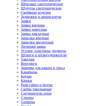
Шпильки сантехнические
Шурупы сантехнические
Скобяные изделия
Задвижки и шпингалеты
Замки
Замки врезные
Замки навесные
Замки накладные
Защелки врезные
Защелки магнитные
Личинки замка
Уголки, пластины, подвесы
Штанги и штангодержатели
Такелаж
Вертлюги
Зажимы для каната и троса
Карабины
Коуши
Крюки
Рым-гайки и болты
Скобы такелажные
Соединители цепи
Стропы
Талрепы