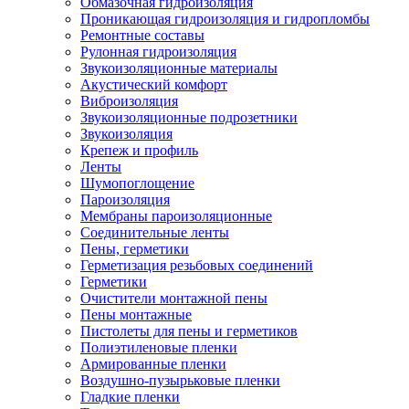
Обмазочная гидроизоляция
Проникающая гидроизоляция и гидропломбы
Ремонтные составы
Рулонная гидроизоляция
Звукоизоляционные материалы
Акустический комфорт
Виброизоляция
Звукоизоляционные подрозетники
Звукоизоляция
Крепеж и профиль
Ленты
Шумопоглощение
Пароизоляция
Мембраны пароизоляционные
Соединительные ленты
Пены, герметики
Герметизация резьбовых соединений
Герметики
Очистители монтажной пены
Пены монтажные
Пистолеты для пены и герметиков
Полиэтиленовые пленки
Армированные пленки
Воздушно-пузырьковые пленки
Гладкие пленки