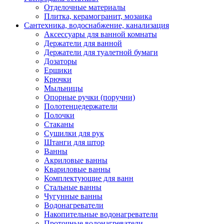
Отделочные материалы
Плитка, керамогранит, мозаика
Сантехника, водоснабжение, канализация
Аксессуары для ванной комнаты
Держатели для ванной
Держатели для туалетной бумаги
Дозаторы
Ершики
Крючки
Мыльницы
Опорные ручки (поручни)
Полотенцедержатели
Полочки
Стаканы
Сушилки для рук
Штанги для штор
Ванны
Акриловые ванны
Квариловые ванны
Комплектующие для ванн
Стальные ванны
Чугунные ванны
Водонагреватели
Накопительные водонагреватели
Проточные водонагреватели