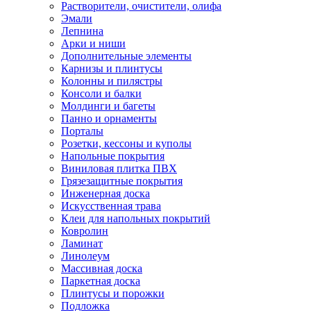
Растворители, очистители, олифа
Эмали
Лепнина
Арки и ниши
Дополнительные элементы
Карнизы и плинтусы
Колонны и пилястры
Консоли и балки
Молдинги и багеты
Панно и орнаменты
Порталы
Розетки, кессоны и куполы
Напольные покрытия
Виниловая плитка ПВХ
Грязезащитные покрытия
Инженерная доска
Искусственная трава
Клеи для напольных покрытий
Ковролин
Ламинат
Линолеум
Массивная доска
Паркетная доска
Плинтусы и порожки
Подложка