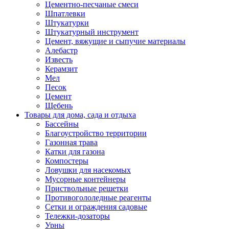
Цементно-песчаные смеси
Шпатлевки
Штукатурки
Штукатурный инструмент
Цемент, вяжущие и сыпучие материалы
Алебастр
Известь
Керамзит
Мел
Песок
Цемент
Щебень
Товары для дома, сада и отдыха
Бассейны
Благоустройство территории
Газонная трава
Катки для газона
Компостеры
Ловушки для насекомых
Мусорные контейнеры
Приствольные решетки
Противогололедные реагенты
Сетки и ограждения садовые
Тележки-дозаторы
Урны