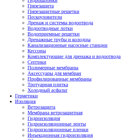
Гидрошпонки
Грязезащита
Грязезащитные решетки
Пескоуловители
Дренаж и системы водоотвода
Водоотводные лотки
Водоприемные решетки
Дренажные трубы и колодцы
Канализационные насосные станции
Кессоны
Комплектующие для дренажа и водоотвода
Септики
Полимерные мембраны
Аксессуары для мембран
Профилированные мембраны
Тротуарная плитка
Холодный асфальт
Герметики
Изоляция
Ветрозащита
Мембрана ветрозащитная
Гидроизоляция
Гидроизоляционные ленты
Гидроизоляционные пленки
Инъекционная гидроизоляция