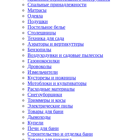
Спальные принадлежности
Матрасы
Одеяла
Подушки
Постельное белье
Столешницы
Техника для сада
Аэраторы и вертикуттеры
Бензопилы
Воздуходувки и садовые пылесосы
Газонокосилки
Дровоколы
Измельчители
Кусторезы и ножницы
Мотоблоки и культиваторы
Расходные материалы
Снегоуборщики
Триммеры и косы
Электрические пилы
Товары для бани
Дымоходы
Купели
Печи для бани
Строительство и отделка бани
Товары для пикника