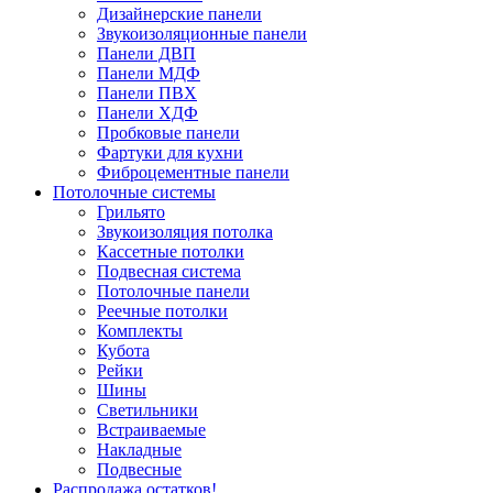
Дизайнерские панели
Звукоизоляционные панели
Панели ДВП
Панели МДФ
Панели ПВХ
Панели ХДФ
Пробковые панели
Фартуки для кухни
Фиброцементные панели
Потолочные системы
Грильято
Звукоизоляция потолка
Кассетные потолки
Подвесная система
Потолочные панели
Реечные потолки
Комплекты
Кубота
Рейки
Шины
Светильники
Встраиваемые
Накладные
Подвесные
Распродажа остатков!