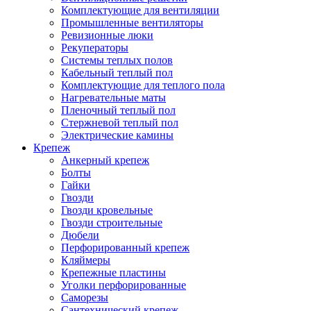
Комплектующие для вентиляции
Промышленные вентиляторы
Ревизионные люки
Рекуператоры
Системы теплых полов
Кабельный теплый пол
Комплектующие для теплого пола
Нагревательные маты
Пленочный теплый пол
Стержневой теплый пол
Электрические камины
Крепеж
Анкерный крепеж
Болты
Гайки
Гвозди
Гвозди кровельные
Гвозди строительные
Дюбели
Перфорированный крепеж
Кляймеры
Крепежные пластины
Уголки перфорированные
Саморезы
Сантехнический крепеж