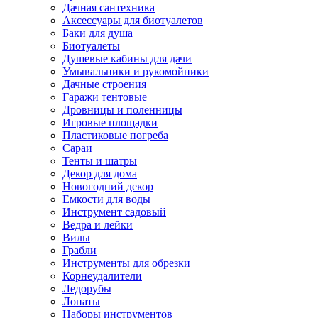
Дачная сантехника
Аксессуары для биотуалетов
Баки для душа
Биотуалеты
Душевые кабины для дачи
Умывальники и рукомойники
Дачные строения
Гаражи тентовые
Дровницы и поленницы
Игровые площадки
Пластиковые погреба
Сараи
Тенты и шатры
Декор для дома
Новогодний декор
Емкости для воды
Инструмент садовый
Ведра и лейки
Вилы
Грабли
Инструменты для обрезки
Корнеудалители
Ледорубы
Лопаты
Наборы инструментов