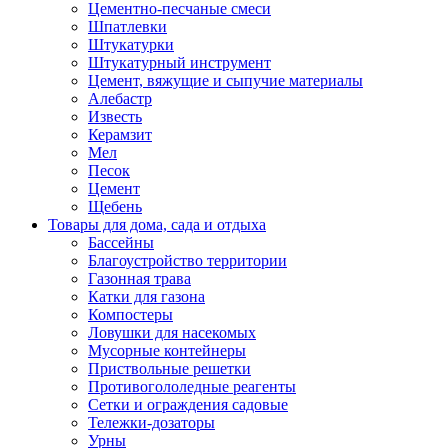
Цементно-песчаные смеси
Шпатлевки
Штукатурки
Штукатурный инструмент
Цемент, вяжущие и сыпучие материалы
Алебастр
Известь
Керамзит
Мел
Песок
Цемент
Щебень
Товары для дома, сада и отдыха
Бассейны
Благоустройство территории
Газонная трава
Катки для газона
Компостеры
Ловушки для насекомых
Мусорные контейнеры
Приствольные решетки
Противогололедные реагенты
Сетки и ограждения садовые
Тележки-дозаторы
Урны