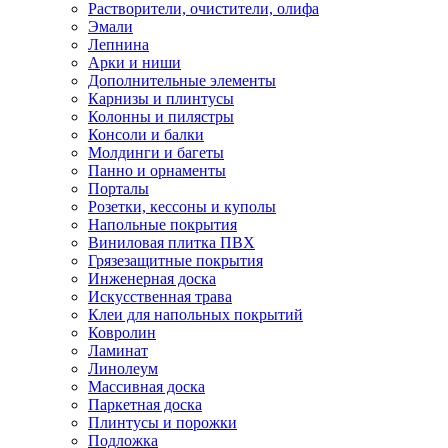
Растворители, очистители, олифа
Эмали
Лепнина
Арки и ниши
Дополнительные элементы
Карнизы и плинтусы
Колонны и пилястры
Консоли и балки
Молдинги и багеты
Панно и орнаменты
Порталы
Розетки, кессоны и куполы
Напольные покрытия
Виниловая плитка ПВХ
Грязезащитные покрытия
Инженерная доска
Искусственная трава
Клеи для напольных покрытий
Ковролин
Ламинат
Линолеум
Массивная доска
Паркетная доска
Плинтусы и порожки
Подложка