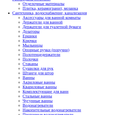
Отделочные материалы
Плитка, керамогранит, мозаика
Сантехника, водоснабжение, канализация
Аксессуары для ванной комнаты
Держатели для ванной
Держатели для туалетной бумаги
Дозаторы
Ершики
Крючки
Мыльницы
Опорные ручки (поручни)
Полотенцедержатели
Полочки
Стаканы
Сушилки для рук
Штанги для штор
Ванны
Акриловые ванны
Квариловые ванны
Комплектующие для ванн
Стальные ванны
Чугунные ванны
Водонагреватели
Накопительные водонагреватели
Проточные водонагреватели