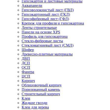
Гипсокартон и листовые материалы
Аквапанели
Гипсоволокнистый лист (ГВЛ)
Гипсокартонный лист (ГКЛ)
Гипсофибровый лист (ГФЛ)
Крепеж для профиля и гипсокартона
Ленты строительные
Панели на основе XPS
Профиль для гипсокартона
Стекло-фибровые листы
Стекломагниевый лист (СМЛ)
Шифер
Древесно-плитные материалы
ДВП
ДСП
ОСП
Фанера
ЦСП
Кирпич
Облицовочный кирпич
Поризованный камень
Строительный кирпич
Клеи
Жидкие гвозди
Клеи для дерева