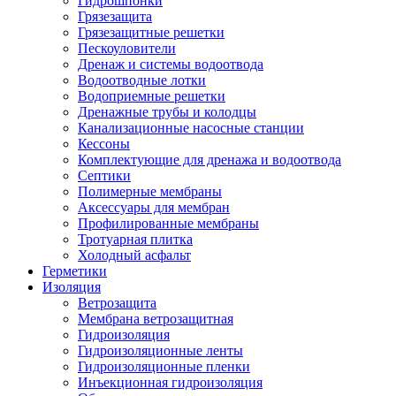
Гидрошпонки
Грязезащита
Грязезащитные решетки
Пескоуловители
Дренаж и системы водоотвода
Водоотводные лотки
Водоприемные решетки
Дренажные трубы и колодцы
Канализационные насосные станции
Кессоны
Комплектующие для дренажа и водоотвода
Септики
Полимерные мембраны
Аксессуары для мембран
Профилированные мембраны
Тротуарная плитка
Холодный асфальт
Герметики
Изоляция
Ветрозащита
Мембрана ветрозащитная
Гидроизоляция
Гидроизоляционные ленты
Гидроизоляционные пленки
Инъекционная гидроизоляция