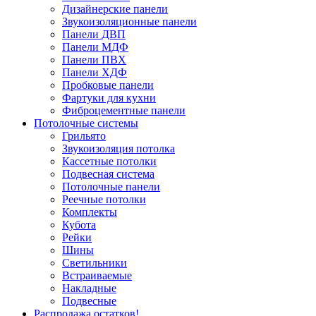
Дизайнерские панели
Звукоизоляционные панели
Панели ДВП
Панели МДФ
Панели ПВХ
Панели ХДФ
Пробковые панели
Фартуки для кухни
Фиброцементные панели
Потолочные системы
Грильято
Звукоизоляция потолка
Кассетные потолки
Подвесная система
Потолочные панели
Реечные потолки
Комплекты
Кубота
Рейки
Шины
Светильники
Встраиваемые
Накладные
Подвесные
Распродажа остатков!