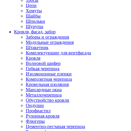
Тросы
Цепи
Хомуты
Шайбы
Шпильки
Шурупы
Кровля, фасад, забор
Заборы и ограждения
Модульные ограждения
Штакетник
Комплектующие для вентфасада
Кровля
Волновой шифер
Гибкая черепица
Изоляционные пленки
Композитная черепица
Кровельная изоляция
Мансардные окна
Металлочерепица
Обустройство кровли
Ондулин
Профнастил
Рулонная кровля
Флюгеры
Цементно-песчаная черепица