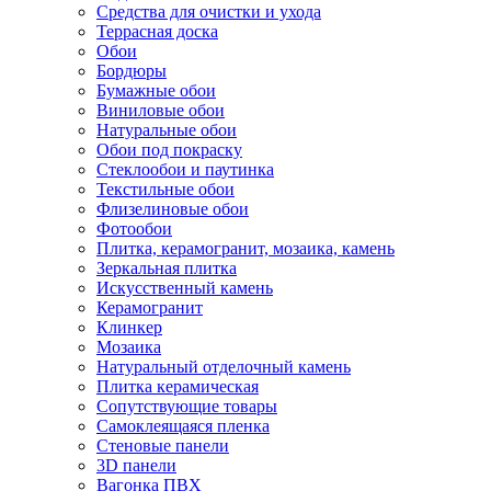
Средства для очистки и ухода
Террасная доска
Обои
Бордюры
Бумажные обои
Виниловые обои
Натуральные обои
Обои под покраску
Стеклообои и паутинка
Текстильные обои
Флизелиновые обои
Фотообои
Плитка, керамогранит, мозаика, камень
Зеркальная плитка
Искусственный камень
Керамогранит
Клинкер
Мозаика
Натуральный отделочный камень
Плитка керамическая
Сопутствующие товары
Самоклеящаяся пленка
Стеновые панели
3D панели
Вагонка ПВХ