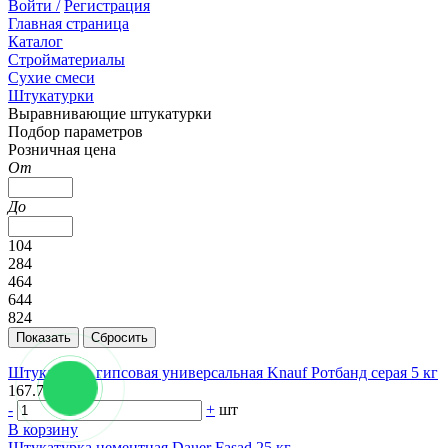
Войти /
Регистрация
Главная страница
Каталог
Стройматериалы
Сухие смеси
Штукатурки
Выравнивающие штукатурки
Подбор параметров
Розничная цена
От
До
104
284
464
644
824
Штукатурка гипсовая универсальная Knauf Ротбанд серая 5 кг
167.76 руб.
-
+
шт
В корзину
Штукатурка цементная Dauer Fasad 25 кг