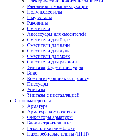
Электрические полотенцесушители
Раковины и комплектующие
Полупьедесталы
Пьедесталы
Раковины
Смесители
Аксессуары для смесителей
Смесители для биде
Смесители для ванн
Смесители для душа
Смесители для моек
Смесители для раковин
Унитазы, биде и писсуары
Биде
Комплектующие к санфаянсу
Писсуары
Унитазы
Унитазы с инсталляцией
Стройматериалы
Арматура
Арматура композитная
Фиксаторы арматуры
Блоки строительные
Газосиликатные блоки
Пазогребневые плиты (ПГП)