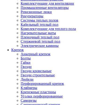
Комплектующие для вентиляции
Промышленные вентиляторы
Ревизионные люки
Рекуператоры
Системы теплых полов
Кабельный теплый пол
Комплектующие для теплого пола
Нагревательные маты
Пленочный теплый пол
Стержневой теплый пол
Электрические камины
Крепеж
Анкерный крепеж
Болты
Гайки
Гвозди
Гвозди кровельные
Гвозди строительные
Дюбели
Перфорированный крепеж
Кляймеры
Крепежные пластины
Уголки перфорированные
Саморезы
Сантехнический крепеж