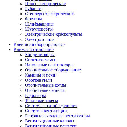
Пилы электрические
Рубанки
Степлеры электрические
Фрезеры
Шлифмашины
Шуруповерты
Электрические краскопульты
Электроточила
Клеи полихлоропреновые
Климат и отопление
Кондиционеры
Сплит-системы
Напольные вентиляторы
Отопительное оборудование
Камины и печи
Обогреватели
Отопительные котлы
Отопительные печи
Радиаторы
Тепловые завесы
Системы антиобледенения
Системы вентиляции
Бытовые вытяжные вентиляторы
Вентиляционные каналы
Вентиляционные решетки