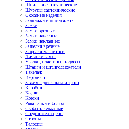
Шпильки сантехнические
Шурупы сантехнические
Скобяные изделия
Задвижки и шпингалеты
Замки
Замки врезные
Замки навесные
Замки накладные
Защелки врезные
Защелки магнитные
Личинки замка
Уголки, пластины, подвесы
Штанги и штангодержатели
Такелаж
Вертлюги
Зажимы для каната и троса
Карабины
Коуши
Крюки
Рым-гайки и болты
Скобы такелажные
Соединители цепи
Стропы
Талрепы