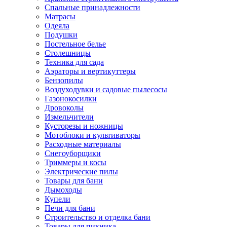
Спальные принадлежности
Матрасы
Одеяла
Подушки
Постельное белье
Столешницы
Техника для сада
Аэраторы и вертикуттеры
Бензопилы
Воздуходувки и садовые пылесосы
Газонокосилки
Дровоколы
Измельчители
Кусторезы и ножницы
Мотоблоки и культиваторы
Расходные материалы
Снегоуборщики
Триммеры и косы
Электрические пилы
Товары для бани
Дымоходы
Купели
Печи для бани
Строительство и отделка бани
Товары для пикника