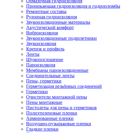
Обмазочная гидроизоляция
Проникающая гидроизоляция и гидропломбы
Ремонтные составы
Рулонная гидроизоляция
Звукоизоляционные материалы
Акустический комфорт
Виброизоляция
Звукоизоляционные подрозетники
Звукоизоляция
Крепеж и профиль
Ленты
Шумопоглощение
Пароизоляция
Мембраны пароизоляционные
Соединительные ленты
Пены, герметики
Герметизация резьбовых соединений
Герметики
Очистители монтажной пены
Пены монтажные
Пистолеты для пены и герметиков
Полиэтиленовые пленки
Армированные пленки
Воздушно-пузырьковые пленки
Гладкие пленки