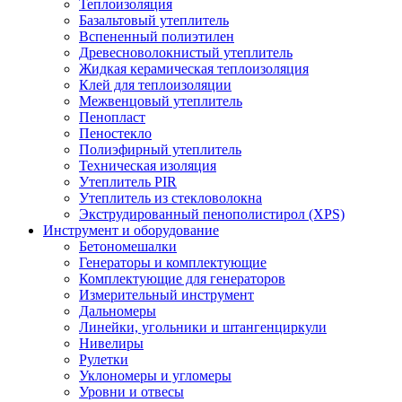
Теплоизоляция
Базальтовый утеплитель
Вспененный полиэтилен
Древесноволокнистый утеплитель
Жидкая керамическая теплоизоляция
Клей для теплоизоляции
Межвенцовый утеплитель
Пенопласт
Пеностекло
Полиэфирный утеплитель
Техническая изоляция
Утеплитель PIR
Утеплитель из стекловолокна
Экструдированный пенополистирол (XPS)
Инструмент и оборудование
Бетономешалки
Генераторы и комплектующие
Комплектующие для генераторов
Измерительный инструмент
Дальномеры
Линейки, угольники и штангенциркули
Нивелиры
Рулетки
Уклономеры и угломеры
Уровни и отвесы