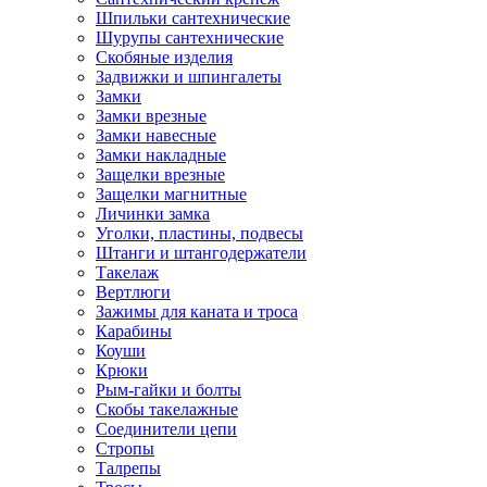
Шпильки сантехнические
Шурупы сантехнические
Скобяные изделия
Задвижки и шпингалеты
Замки
Замки врезные
Замки навесные
Замки накладные
Защелки врезные
Защелки магнитные
Личинки замка
Уголки, пластины, подвесы
Штанги и штангодержатели
Такелаж
Вертлюги
Зажимы для каната и троса
Карабины
Коуши
Крюки
Рым-гайки и болты
Скобы такелажные
Соединители цепи
Стропы
Талрепы