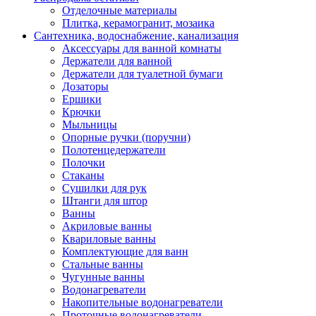
Отделочные материалы
Плитка, керамогранит, мозаика
Сантехника, водоснабжение, канализация
Аксессуары для ванной комнаты
Держатели для ванной
Держатели для туалетной бумаги
Дозаторы
Ершики
Крючки
Мыльницы
Опорные ручки (поручни)
Полотенцедержатели
Полочки
Стаканы
Сушилки для рук
Штанги для штор
Ванны
Акриловые ванны
Квариловые ванны
Комплектующие для ванн
Стальные ванны
Чугунные ванны
Водонагреватели
Накопительные водонагреватели
Проточные водонагреватели