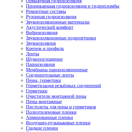
Обмазочная гидроизоляция
Проникающая гидроизоляция и гидропломбы
Ремонтные составы
Рулонная гидроизоляция
Звукоизоляционные материалы
Акустический комфорт
Виброизоляция
Звукоизоляционные подрозетники
Звукоизоляция
Крепеж и профиль
Ленты
Шумопоглощение
Пароизоляция
Мембраны пароизоляционные
Соединительные ленты
Пены, герметики
Герметизация резьбовых соединений
Герметики
Очистители монтажной пены
Пены монтажные
Пистолеты для пены и герметиков
Полиэтиленовые пленки
Армированные пленки
Воздушно-пузырьковые пленки
Гладкие пленки