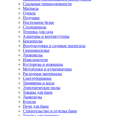
Спальные принадлежности
Матрасы
Одеяла
Подушки
Постельное белье
Столешницы
Техника для сада
Аэраторы и вертикуттеры
Бензопилы
Воздуходувки и садовые пылесосы
Газонокосилки
Дровоколы
Измельчители
Кусторезы и ножницы
Мотоблоки и культиваторы
Расходные материалы
Снегоуборщики
Триммеры и косы
Электрические пилы
Товары для бани
Дымоходы
Купели
Печи для бани
Строительство и отделка бани
Товары для пикника