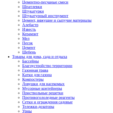
Цементно-песчаные смеси
Шпатлевки
Штукатурки
Штукатурный инструмент
Цемент, вяжущие и сыпучие материалы
Алебастр
Известь
Керамзит
Мел
Песок
Цемент
Щебень
Товары для дома, сада и отдыха
Бассейны
Благоустройство территории
Газонная трава
Катки для газона
Компостеры
Ловушки для насекомых
Мусорные контейнеры
Приствольные решетки
Противогололедные реагенты
Сетки и ограждения садовые
Тележки-дозаторы
Урны