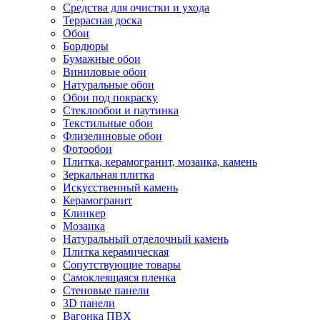
Средства для очистки и ухода
Террасная доска
Обои
Бордюры
Бумажные обои
Виниловые обои
Натуральные обои
Обои под покраску
Стеклообои и паутинка
Текстильные обои
Флизелиновые обои
Фотообои
Плитка, керамогранит, мозаика, камень
Зеркальная плитка
Искусственный камень
Керамогранит
Клинкер
Мозаика
Натуральный отделочный камень
Плитка керамическая
Сопутствующие товары
Самоклеящаяся пленка
Стеновые панели
3D панели
Вагонка ПВХ