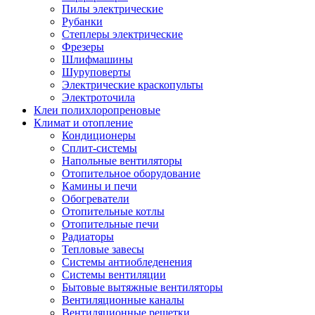
Пилы электрические
Рубанки
Степлеры электрические
Фрезеры
Шлифмашины
Шуруповерты
Электрические краскопульты
Электроточила
Клеи полихлоропреновые
Климат и отопление
Кондиционеры
Сплит-системы
Напольные вентиляторы
Отопительное оборудование
Камины и печи
Обогреватели
Отопительные котлы
Отопительные печи
Радиаторы
Тепловые завесы
Системы антиобледенения
Системы вентиляции
Бытовые вытяжные вентиляторы
Вентиляционные каналы
Вентиляционные решетки