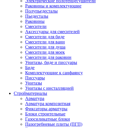
Электрические полотенцесушители
Раковины и комплектующие
Полупьедесталы
Пьедесталы
Раковины
Смесители
Аксессуары для смесителей
Смесители для биде
Смесители для ванн
Смесители для душа
Смесители для моек
Смесители для раковин
Унитазы, биде и писсуары
Биде
Комплектующие к санфаянсу
Писсуары
Унитазы
Унитазы с инсталляцией
Стройматериалы
Арматура
Арматура композитная
Фиксаторы арматуры
Блоки строительные
Газосиликатные блоки
Пазогребневые плиты (ПГП)