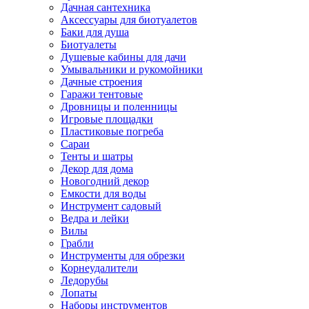
Дачная сантехника
Аксессуары для биотуалетов
Баки для душа
Биотуалеты
Душевые кабины для дачи
Умывальники и рукомойники
Дачные строения
Гаражи тентовые
Дровницы и поленницы
Игровые площадки
Пластиковые погреба
Сараи
Тенты и шатры
Декор для дома
Новогодний декор
Емкости для воды
Инструмент садовый
Ведра и лейки
Вилы
Грабли
Инструменты для обрезки
Корнеудалители
Ледорубы
Лопаты
Наборы инструментов