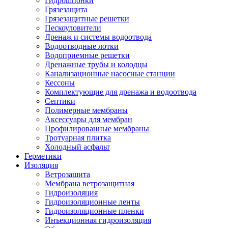
Гидрошпонки
Грязезащита
Грязезащитные решетки
Пескоуловители
Дренаж и системы водоотвода
Водоотводные лотки
Водоприемные решетки
Дренажные трубы и колодцы
Канализационные насосные станции
Кессоны
Комплектующие для дренажа и водоотвода
Септики
Полимерные мембраны
Аксессуары для мембран
Профилированные мембраны
Тротуарная плитка
Холодный асфальт
Герметики
Изоляция
Ветрозащита
Мембрана ветрозащитная
Гидроизоляция
Гидроизоляционные ленты
Гидроизоляционные пленки
Инъекционная гидроизоляция