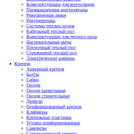
Комплектующие для вентиляции
Промышленные вентиляторы
Ревизионные люки
Рекуператоры
Системы теплых полов
Кабельный теплый пол
Комплектующие для теплого пола
Нагревательные маты
Пленочный теплый пол
Стержневой теплый пол
Электрические камины
Крепеж
Анкерный крепеж
Болты
Гайки
Гвозди
Гвозди кровельные
Гвозди строительные
Дюбели
Перфорированный крепеж
Кляймеры
Крепежные пластины
Уголки перфорированные
Саморезы
Сантехнический крепеж