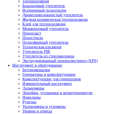
Теплоизоляция
Базальтовый утеплитель
Вспененный полиэтилен
Древесноволокнистый утеплитель
Жидкая керамическая теплоизоляция
Клей для теплоизоляции
Межвенцовый утеплитель
Пенопласт
Пеностекло
Полиэфирный утеплитель
Техническая изоляция
Утеплитель PIR
Утеплитель из стекловолокна
Экструдированный пенополистирол (XPS)
Инструмент и оборудование
Бетономешалки
Генераторы и комплектующие
Комплектующие для генераторов
Измерительный инструмент
Дальномеры
Линейки, угольники и штангенциркули
Нивелиры
Рулетки
Уклономеры и угломеры
Уровни и отвесы