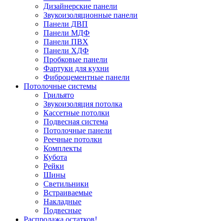
Дизайнерские панели
Звукоизоляционные панели
Панели ДВП
Панели МДФ
Панели ПВХ
Панели ХДФ
Пробковые панели
Фартуки для кухни
Фиброцементные панели
Потолочные системы
Грильято
Звукоизоляция потолка
Кассетные потолки
Подвесная система
Потолочные панели
Реечные потолки
Комплекты
Кубота
Рейки
Шины
Светильники
Встраиваемые
Накладные
Подвесные
Распродажа остатков!