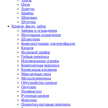
Тросы
Цепи
Хомуты
Шайбы
Шпильки
Шурупы
Кровля, фасад, забор
Заборы и ограждения
Модульные ограждения
Штакетник
Комплектующие для вентфасада
Кровля
Волновой шифер
Гибкая черепица
Изоляционные пленки
Композитная черепица
Кровельная изоляция
Мансардные окна
Металлочерепица
Обустройство кровли
Ондулин
Профнастил
Рулонная кровля
Флюгеры
Цементно-песчаная черепица