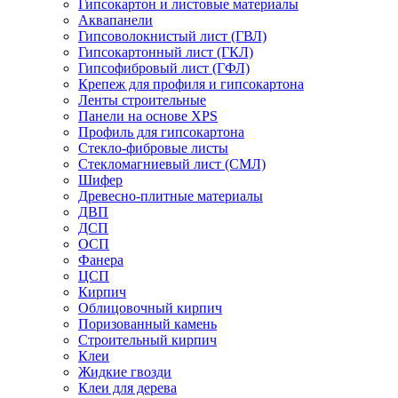
Гипсокартон и листовые материалы
Аквапанели
Гипсоволокнистый лист (ГВЛ)
Гипсокартонный лист (ГКЛ)
Гипсофибровый лист (ГФЛ)
Крепеж для профиля и гипсокартона
Ленты строительные
Панели на основе XPS
Профиль для гипсокартона
Стекло-фибровые листы
Стекломагниевый лист (СМЛ)
Шифер
Древесно-плитные материалы
ДВП
ДСП
ОСП
Фанера
ЦСП
Кирпич
Облицовочный кирпич
Поризованный камень
Строительный кирпич
Клеи
Жидкие гвозди
Клеи для дерева