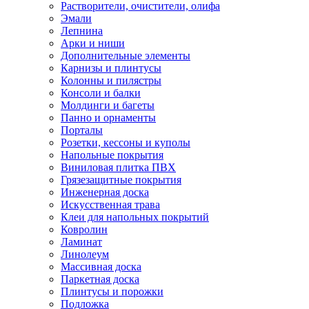
Растворители, очистители, олифа
Эмали
Лепнина
Арки и ниши
Дополнительные элементы
Карнизы и плинтусы
Колонны и пилястры
Консоли и балки
Молдинги и багеты
Панно и орнаменты
Порталы
Розетки, кессоны и куполы
Напольные покрытия
Виниловая плитка ПВХ
Грязезащитные покрытия
Инженерная доска
Искусственная трава
Клеи для напольных покрытий
Ковролин
Ламинат
Линолеум
Массивная доска
Паркетная доска
Плинтусы и порожки
Подложка