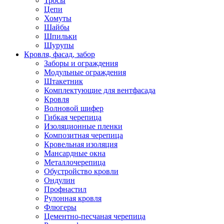
Тросы
Цепи
Хомуты
Шайбы
Шпильки
Шурупы
Кровля, фасад, забор
Заборы и ограждения
Модульные ограждения
Штакетник
Комплектующие для вентфасада
Кровля
Волновой шифер
Гибкая черепица
Изоляционные пленки
Композитная черепица
Кровельная изоляция
Мансардные окна
Металлочерепица
Обустройство кровли
Ондулин
Профнастил
Рулонная кровля
Флюгеры
Цементно-песчаная черепица