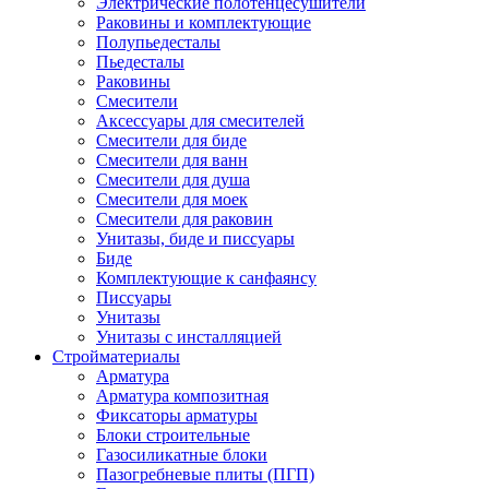
Электрические полотенцесушители
Раковины и комплектующие
Полупьедесталы
Пьедесталы
Раковины
Смесители
Аксессуары для смесителей
Смесители для биде
Смесители для ванн
Смесители для душа
Смесители для моек
Смесители для раковин
Унитазы, биде и писсуары
Биде
Комплектующие к санфаянсу
Писсуары
Унитазы
Унитазы с инсталляцией
Стройматериалы
Арматура
Арматура композитная
Фиксаторы арматуры
Блоки строительные
Газосиликатные блоки
Пазогребневые плиты (ПГП)