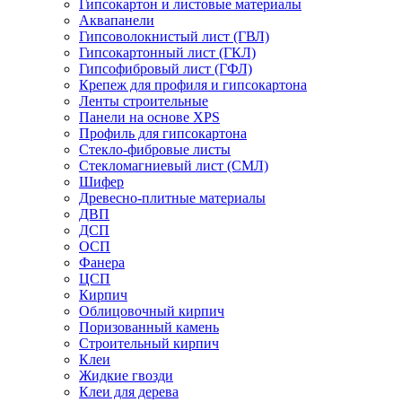
Гипсокартон и листовые материалы
Аквапанели
Гипсоволокнистый лист (ГВЛ)
Гипсокартонный лист (ГКЛ)
Гипсофибровый лист (ГФЛ)
Крепеж для профиля и гипсокартона
Ленты строительные
Панели на основе XPS
Профиль для гипсокартона
Стекло-фибровые листы
Стекломагниевый лист (СМЛ)
Шифер
Древесно-плитные материалы
ДВП
ДСП
ОСП
Фанера
ЦСП
Кирпич
Облицовочный кирпич
Поризованный камень
Строительный кирпич
Клеи
Жидкие гвозди
Клеи для дерева