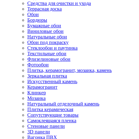
Средства для очистки и ухода
Террасная доска
Обои
Бордюры
Бумажные обои
Виниловые обои
Натуральные обои
Обои под покраску
Стеклообои и паутинка
Текстильные обои
Флизелиновые обои
Фотообои
Плитка, керамогранит, мозаика, камень
Зеркальная плитка
Искусственный камень
Керамогранит
Клинкер
Мозаика
Натуральный отделочный камень
Плитка керамическая
Сопутствующие товары
Самоклеящаяся пленка
Стеновые панели
3D панели
Вагонка ПВХ