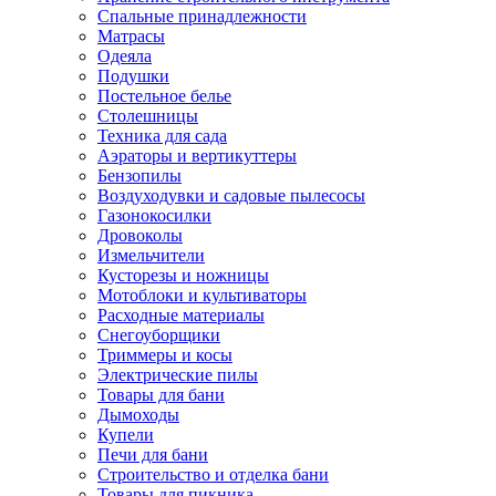
Спальные принадлежности
Матрасы
Одеяла
Подушки
Постельное белье
Столешницы
Техника для сада
Аэраторы и вертикуттеры
Бензопилы
Воздуходувки и садовые пылесосы
Газонокосилки
Дровоколы
Измельчители
Кусторезы и ножницы
Мотоблоки и культиваторы
Расходные материалы
Снегоуборщики
Триммеры и косы
Электрические пилы
Товары для бани
Дымоходы
Купели
Печи для бани
Строительство и отделка бани
Товары для пикника