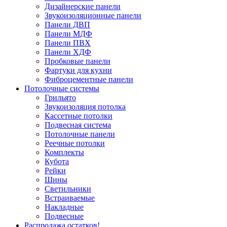
Дизайнерские панели
Звукоизоляционные панели
Панели ДВП
Панели МДФ
Панели ПВХ
Панели ХДФ
Пробковые панели
Фартуки для кухни
Фиброцементные панели
Потолочные системы
Грильято
Звукоизоляция потолка
Кассетные потолки
Подвесная система
Потолочные панели
Реечные потолки
Комплекты
Кубота
Рейки
Шины
Светильники
Встраиваемые
Накладные
Подвесные
Распродажа остатков!