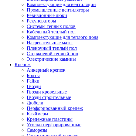
Комплектующие для вентиляции
Промышленные вентиляторы
Ревизионные люки
Рекуператоры
Системы теплых полов
Кабельный теплый пол
Комплектующие для теплого пола
Нагревательные маты
Пленочный теплый пол
Стержневой теплый пол
Электрические камины
Крепеж
Анкерный крепеж
Болты
Гайки
Гвозди
Гвозди кровельные
Гвозди строительные
Дюбели
Перфорированный крепеж
Кляймеры
Крепежные пластины
Уголки перфорированные
Саморезы
Сантехнический крепеж