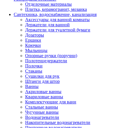
Отделочные материалы
Плитка, керамогранит, мозаика
Сантехника, водоснабжение, канализация
Аксессуары для ванной комнаты
Держатели для ванной
Держатели для туалетной бумаги
Дозаторы
Ершики
Крючки
Мыльницы
Опорные ручки (поручни)
Полотенцедержатели
Полочки
Стаканы
Сушилки для рук
Штанги для штор
Ванны
Акриловые ванны
Квариловые ванны
Комплектующие для ванн
Стальные ванны
Чугунные ванны
Водонагреватели
Накопительные водонагреватели
Проточные водонагреватели