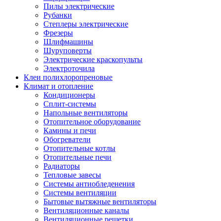
Пилы электрические
Рубанки
Степлеры электрические
Фрезеры
Шлифмашины
Шуруповерты
Электрические краскопульты
Электроточила
Клеи полихлоропреновые
Климат и отопление
Кондиционеры
Сплит-системы
Напольные вентиляторы
Отопительное оборудование
Камины и печи
Обогреватели
Отопительные котлы
Отопительные печи
Радиаторы
Тепловые завесы
Системы антиобледенения
Системы вентиляции
Бытовые вытяжные вентиляторы
Вентиляционные каналы
Вентиляционные решетки