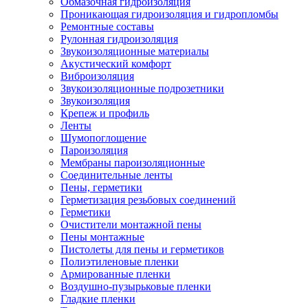
Обмазочная гидроизоляция
Проникающая гидроизоляция и гидропломбы
Ремонтные составы
Рулонная гидроизоляция
Звукоизоляционные материалы
Акустический комфорт
Виброизоляция
Звукоизоляционные подрозетники
Звукоизоляция
Крепеж и профиль
Ленты
Шумопоглощение
Пароизоляция
Мембраны пароизоляционные
Соединительные ленты
Пены, герметики
Герметизация резьбовых соединений
Герметики
Очистители монтажной пены
Пены монтажные
Пистолеты для пены и герметиков
Полиэтиленовые пленки
Армированные пленки
Воздушно-пузырьковые пленки
Гладкие пленки