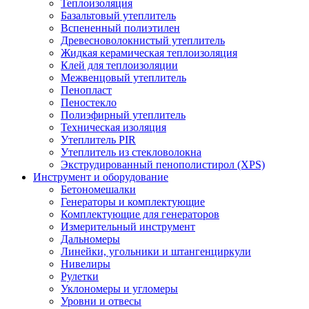
Теплоизоляция
Базальтовый утеплитель
Вспененный полиэтилен
Древесноволокнистый утеплитель
Жидкая керамическая теплоизоляция
Клей для теплоизоляции
Межвенцовый утеплитель
Пенопласт
Пеностекло
Полиэфирный утеплитель
Техническая изоляция
Утеплитель PIR
Утеплитель из стекловолокна
Экструдированный пенополистирол (XPS)
Инструмент и оборудование
Бетономешалки
Генераторы и комплектующие
Комплектующие для генераторов
Измерительный инструмент
Дальномеры
Линейки, угольники и штангенциркули
Нивелиры
Рулетки
Уклономеры и угломеры
Уровни и отвесы