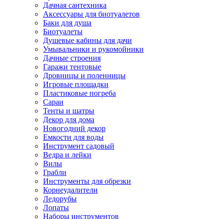
Дачная сантехника
Аксессуары для биотуалетов
Баки для душа
Биотуалеты
Душевые кабины для дачи
Умывальники и рукомойники
Дачные строения
Гаражи тентовые
Дровницы и поленницы
Игровые площадки
Пластиковые погреба
Сараи
Тенты и шатры
Декор для дома
Новогодний декор
Емкости для воды
Инструмент садовый
Ведра и лейки
Вилы
Грабли
Инструменты для обрезки
Корнеудалители
Ледорубы
Лопаты
Наборы инструментов