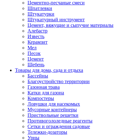
Цементно-песчаные смеси
Шпатлевки
Штукатурки
Штукатурный инструмент
Цемент, вяжущие и сыпучие материалы
Алебастр
Известь
Керамзит
Мел
Песок
Цемент
Щебень
Товары для дома, сада и отдыха
Бассейны
Благоустройство территории
Газонная трава
Катки для газона
Компостеры
Ловушки для насекомых
Мусорные контейнеры
Приствольные решетки
Противогололедные реагенты
Сетки и ограждения садовые
Тележки-дозаторы
Урны