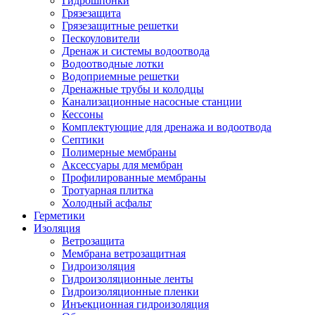
Гидрошпонки
Грязезащита
Грязезащитные решетки
Пескоуловители
Дренаж и системы водоотвода
Водоотводные лотки
Водоприемные решетки
Дренажные трубы и колодцы
Канализационные насосные станции
Кессоны
Комплектующие для дренажа и водоотвода
Септики
Полимерные мембраны
Аксессуары для мембран
Профилированные мембраны
Тротуарная плитка
Холодный асфальт
Герметики
Изоляция
Ветрозащита
Мембрана ветрозащитная
Гидроизоляция
Гидроизоляционные ленты
Гидроизоляционные пленки
Инъекционная гидроизоляция