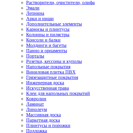
Растворители, очистители, олифа
Эмали
Лепнина
Арки и ниши
Дополнительные элементы
Карнизы и плинтусы
Колонны и пилястры
Консоли и балки
Молдинги и багеты
Панно и орнаменты
Порталы
Розетки, кессоны и куполы
Напольные покрытия
Виниловая плитка ПВХ
Грязезащитные покрытия
Инженерная доска
Искусственная трава
Клеи для напольных покрытий
Ковролин
Ламинат
Линолеум
Массивная доска
Паркетная доска
Плинтусы и порожки
Подложка