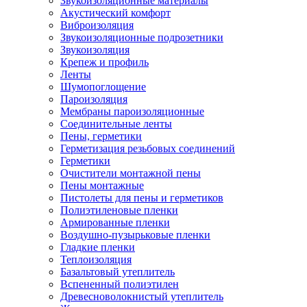
Звукоизоляционные материалы
Акустический комфорт
Виброизоляция
Звукоизоляционные подрозетники
Звукоизоляция
Крепеж и профиль
Ленты
Шумопоглощение
Пароизоляция
Мембраны пароизоляционные
Соединительные ленты
Пены, герметики
Герметизация резьбовых соединений
Герметики
Очистители монтажной пены
Пены монтажные
Пистолеты для пены и герметиков
Полиэтиленовые пленки
Армированные пленки
Воздушно-пузырьковые пленки
Гладкие пленки
Теплоизоляция
Базальтовый утеплитель
Вспененный полиэтилен
Древесноволокнистый утеплитель