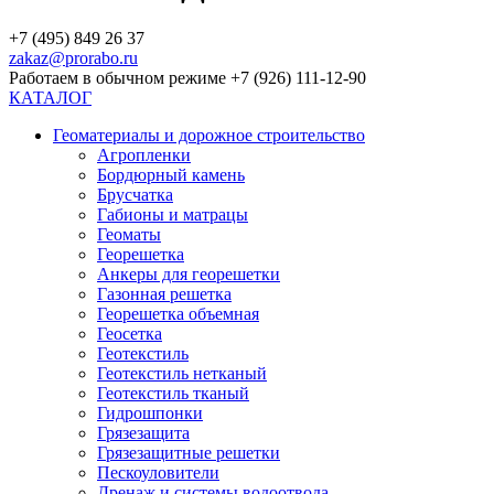
+7 (495) 849 26 37
zakaz@prorabo.ru
Работаем в обычном режиме +7 (926) 111-12-90
КАТАЛОГ
Геоматериалы и дорожное строительство
Агропленки
Бордюрный камень
Брусчатка
Габионы и матрацы
Геоматы
Георешетка
Анкеры для георешетки
Газонная решетка
Георешетка объемная
Геосетка
Геотекстиль
Геотекстиль нетканый
Геотекстиль тканый
Гидрошпонки
Грязезащита
Грязезащитные решетки
Пескоуловители
Дренаж и системы водоотвода