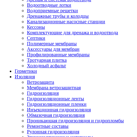
Водоотводные лотки
Водоприемные решетки
Дренажные трубы и колодцы
Канализационные насосные станции
Кессоны
Комплектующие для дренажа и водоотвода
Септики
Полимерные мембраны
Аксессуары для мембран
Профилированные мембраны
Тротуарная плитка
Холодный асфальт
Герметики
Изоляция
Ветрозащита
Мембрана ветрозащитная
Гидроизоляция
Гидроизоляционные ленты
Гидроизоляционные пленки
Инъекционная гидроизоляция
Обмазочная гидроизоляция
Проникающая гидроизоляция и гидропломбы
Ремонтные составы
Рулонная гидроизоляция