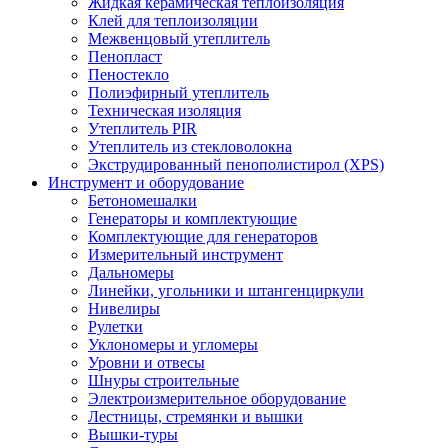
Жидкая керамическая теплоизоляция
Клей для теплоизоляции
Межвенцовый утеплитель
Пенопласт
Пеностекло
Полиэфирный утеплитель
Техническая изоляция
Утеплитель PIR
Утеплитель из стекловолокна
Экструдированный пенополистирол (XPS)
Инструмент и оборудование
Бетономешалки
Генераторы и комплектующие
Комплектующие для генераторов
Измерительный инструмент
Дальномеры
Линейки, угольники и штангенциркули
Нивелиры
Рулетки
Уклономеры и угломеры
Уровни и отвесы
Шнуры строительные
Электроизмерительное оборудование
Лестницы, стремянки и вышки
Вышки-туры